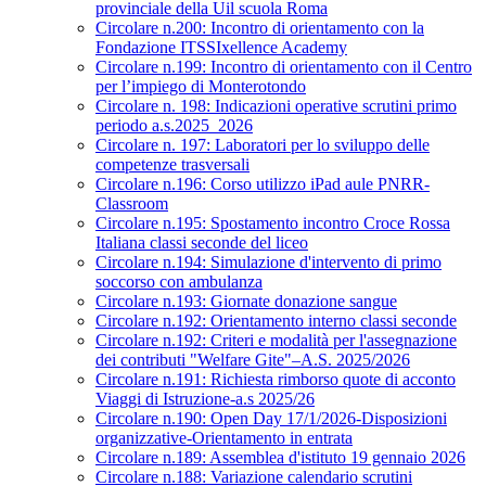
provinciale della Uil scuola Roma
Circolare n.200: Incontro di orientamento con la
Fondazione ITSSIxellence Academy
Circolare n.199: Incontro di orientamento con il Centro
per l’impiego di Monterotondo
Circolare n. 198: Indicazioni operative scrutini primo
periodo a.s.2025_2026
Circolare n. 197: Laboratori per lo sviluppo delle
competenze trasversali
Circolare n.196: Corso utilizzo iPad aule PNRR-
Classroom
Circolare n.195: Spostamento incontro Croce Rossa
Italiana classi seconde del liceo
Circolare n.194: Simulazione d'intervento di primo
soccorso con ambulanza
Circolare n.193: Giornate donazione sangue
Circolare n.192: Orientamento interno classi seconde
Circolare n.192: Criteri e modalità per l'assegnazione
dei contributi "Welfare Gite"–A.S. 2025/2026
Circolare n.191: Richiesta rimborso quote di acconto
Viaggi di Istruzione-a.s 2025/26
Circolare n.190: Open Day 17/1/2026-Disposizioni
organizzative-Orientamento in entrata
Circolare n.189: Assemblea d'istituto 19 gennaio 2026
Circolare n.188: Variazione calendario scrutini