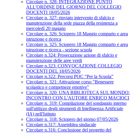
Circolare n. 328: INTEGRAZIONE PUNTO
ALL'ORDINE DEL GIORNO DEL COLLEGIO
DOCENTI 18/05/2026
Circolare n. 327: rinviato intervento di sfalcio e
manutenzione della sede piazza della resistenza a
mercoledì 20 maggio
Circolare n. 326: Sciopero 18 Maggio comparto e area
istruzione e ricerca
Circolare n. 325: Sciopero 18 Maggio comparto e area
istruzione e ricerca - sezione scuola
Circolare n.324: Prosecuzione azione di sfalcio e
manutenzione delle aree verdi
Circolare n.323: CONVOCAZIONE COLLEGIO
DOCENTI DEL 18/05/2026
Circolare n.322: Percorsi POC “Per la Scuola”
Circolare n. 321: Attivazione corso "Benessere
scolastico e competneze emotive"
Circolare n. 320: UNA BIBLIOTECA SUL MONDO:
INCONTRO CON L'AUTORE ENRICO MACIOCI
Circolare n. 319: Compilazione del sondaggio interno
sull'utilizzo degli strumenti di Intelligenza Artificiale
(IA) nell'Istituto
Circolare n. 318: Sciopero del giorno 07/05/2026
Circolare n.317: Assemblea sindacale
Circolare n.316: Conclusione del progetto del