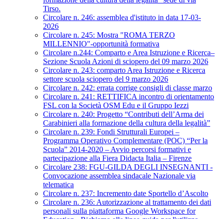
Tirso.
Circolare n. 246: assemblea d'istituto in data 17-03-
2026
Circolare n. 245: Mostra "ROMA TERZO
MILLENNIO"-opportunità formativa
Circolare n.244: Comparto e Area Istruzione e Ricerca–
Sezione Scuola Azioni di sciopero del 09 marzo 2026
Circolare n. 243: comparto Area Istruzione e Ricerca
settore scuola sciopero del 9 marzo 2026
Circolare n. 242: errata corrige consigli di classe marzo
Circolare n. 241: RETTIFICA incontro di orientamento
FSL con la Società OSM Edu e il Gruppo Iezzi
Circolare n. 240: Progetto “Contributi dell’Arma dei
Carabinieri alla formazione della cultura della legalità”
Circolare n. 239: Fondi Strutturali Europei –
Programma Operativo Complementare (POC) “Per la
Scuola” 2014-2020 – Avvio percorsi formativi e
partecipazione alla Fiera Didacta Italia – Firenze
Circolare 238: FGU-GILDA DEGLI INSEGNANTI -
Convocazione assemblea sindacale Nazionale via
telematica
Circolare n. 237: Incremento date Sportello d’Ascolto
Circolare n. 236: Autorizzazione al trattamento dei dati
personali sulla piattaforma Google Workspace for