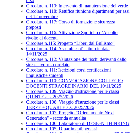
tirso
Circolare n. 119: Intervento di manutenzione del verde
Circolare n. 118: Rettifica riunione dipartimenti per assi
del 12 novembre
Circolare n. 117: Corso di formazione sicurezza
preposti
Circolare n. 116: Attivazione Sportello d’Ascolto
rivolto ai docenti
Circolare n.115: Progetto “Liberi dal Bullismo”
Circolare n. 114: Assemblea d'Istituto in data
14/11/2025
Circolare n. 112: Valutazione dei rischi derivanti dallo
stress lavoro - correlato
Circolare n. 111: Iscrizioni corsi certificazioni
linguistiche studenti
Circolare n. 110: CONVOCAZIONE COLLEGIO
DOCENTI STRAORDINARIO DEL 10/11/2025
Circolare n. 109: Viaggio d'istruzione per le classi
QUINTE a.s. 2025/2026
Circolare n. 108: Viaggio d'istruzione per le classi
TERZE e QUARTE a.s. 2025/2026
Circolare n. 107: Progetto "Orientamento Next
Generation" - seconda annualità
Circolare n. 106: Laboratorio di DESIGN THINKING
Circolare n. 105: Dipartimenti per assi