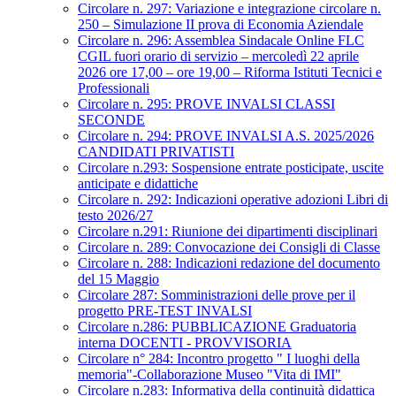
Circolare n. 297: Variazione e integrazione circolare n.
250 – Simulazione II prova di Economia Aziendale
Circolare n. 296: Assemblea Sindacale Online FLC
CGIL fuori orario di servizio – mercoledì 22 aprile
2026 ore 17,00 – ore 19,00 – Riforma Istituti Tecnici e
Professionali
Circolare n. 295: PROVE INVALSI CLASSI
SECONDE
Circolare n. 294: PROVE INVALSI A.S. 2025/2026
CANDIDATI PRIVATISTI
Circolare n.293: Sospensione entrate posticipate, uscite
anticipate e didattiche
Circolare n. 292: Indicazioni operative adozioni Libri di
testo 2026/27
Circolare n.291: Riunione dei dipartimenti disciplinari
Circolare n. 289: Convocazione dei Consigli di Classe
Circolare n. 288: Indicazioni redazione del documento
del 15 Maggio
Circolare 287: Somministrazioni delle prove per il
progetto PRE-TEST INVALSI
Circolare n.286: PUBBLICAZIONE Graduatoria
interna DOCENTI - PROVVISORIA
Circolare n° 284: Incontro progetto " I luoghi della
memoria"-Collaborazione Museo "Vita di IMI"
Circolare n.283: Informativa della continuità didattica