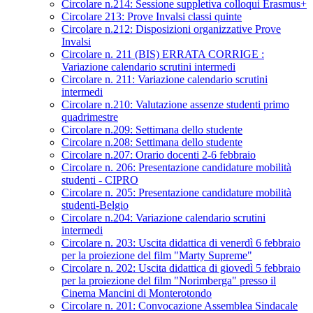
Circolare n.214: Sessione suppletiva colloqui Erasmus+
Circolare 213: Prove Invalsi classi quinte
Circolare n.212: Disposizioni organizzative Prove
Invalsi
Circolare n. 211 (BIS) ERRATA CORRIGE :
Variazione calendario scrutini intermedi
Circolare n. 211: Variazione calendario scrutini
intermedi
Circolare n.210: Valutazione assenze studenti primo
quadrimestre
Circolare n.209: Settimana dello studente
Circolare n.208: Settimana dello studente
Circolare n.207: Orario docenti 2-6 febbraio
Circolare n. 206: Presentazione candidature mobilità
studenti - CIPRO
Circolare n. 205: Presentazione candidature mobilità
studenti-Belgio
Circolare n.204: Variazione calendario scrutini
intermedi
Circolare n. 203: Uscita didattica di venerdì 6 febbraio
per la proiezione del film "Marty Supreme"
Circolare n. 202: Uscita didattica di giovedì 5 febbraio
per la proiezione del film "Norimberga" presso il
Cinema Mancini di Monterotondo
Circolare n. 201: Convocazione Assemblea Sindacale