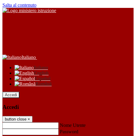
Salta al contenuto
Italiano
Italiano
English
Español
Română
Accedi
Accedi
button close
×
Nome Utente
Password