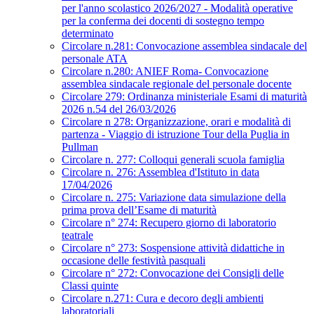
per l'anno scolastico 2026/2027 - Modalità operative
per la conferma dei docenti di sostegno tempo
determinato
Circolare n.281: Convocazione assemblea sindacale del
personale ATA
Circolare n.280: ANIEF Roma- Convocazione
assemblea sindacale regionale del personale docente
Circolare 279: Ordinanza ministeriale Esami di maturità
2026 n.54 del 26/03/2026
Circolare n 278: Organizzazione, orari e modalità di
partenza - Viaggio di istruzione Tour della Puglia in
Pullman
Circolare n. 277: Colloqui generali scuola famiglia
Circolare n. 276: Assemblea d'Istituto in data
17/04/2026
Circolare n. 275: Variazione data simulazione della
prima prova dell’Esame di maturità
Circolare n° 274: Recupero giorno di laboratorio
teatrale
Circolare n° 273: Sospensione attività didattiche in
occasione delle festività pasquali
Circolare n° 272: Convocazione dei Consigli delle
Classi quinte
Circolare n.271: Cura e decoro degli ambienti
laboratoriali