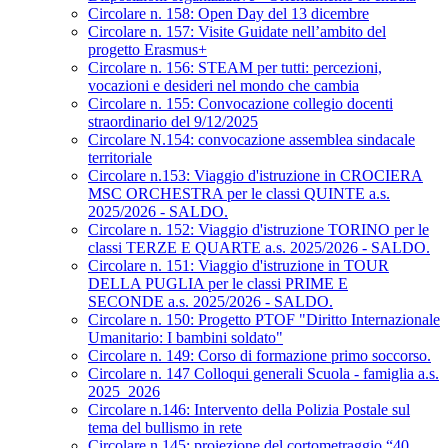
Circolare n. 158: Open Day del 13 dicembre
Circolare n. 157: Visite Guidate nell’ambito del
progetto Erasmus+
Circolare n. 156: STEAM per tutti: percezioni,
vocazioni e desideri nel mondo che cambia
Circolare n. 155: Convocazione collegio docenti
straordinario del 9/12/2025
Circolare N.154: convocazione assemblea sindacale
territoriale
Circolare n.153: Viaggio d'istruzione in CROCIERA
MSC ORCHESTRA per le classi QUINTE a.s.
2025/2026 - SALDO.
Circolare n. 152: Viaggio d'istruzione TORINO per le
classi TERZE E QUARTE a.s. 2025/2026 - SALDO.
Circolare n. 151: Viaggio d'istruzione in TOUR
DELLA PUGLIA per le classi PRIME E
SECONDE a.s. 2025/2026 - SALDO.
Circolare n. 150: Progetto PTOF "Diritto Internazionale
Umanitario: I bambini soldato"
Circolare n. 149: Corso di formazione primo soccorso.
Circolare n. 147 Colloqui generali Scuola - famiglia a.s.
2025_2026
Circolare n.146: Intervento della Polizia Postale sul
tema del bullismo in rete
Circolare n.145: proiezione del cortometraggio “40