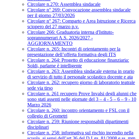
Circolare n.270: Assemblea sindacale
Circolare n° 269: Convocazione assemblea sindacale
per il giorno 27/03/2026
Circolare n° 267: Comparto e Area Istruzione e Ricerca
sciopero del 27 marzo p.v.
Circolare 266: Graduatoria interna d'Istituto-
soprannumerari A.S. 2026/2027 -
AGGIORNAMENTO
Circolare n. 265: Incontri di orientamento per la
presentazione dell’offerta formativa degli ITS
Circolare n. 264: Progetto di educazione finanziaria:
Soldi, parlarne è intelligente
Circolare n. 263: Assemblea sindacale esterna in orario
di servizio di tutto il personale scolastico docente e ata
Circolare n. 262: recupero giorno di laboratorio teatrale
sede via tirso
Circolare n. 261 recupero Prove Invalsi degli alunni che
sono stati assenti nelle giornate del 3 – 4 - 5 – 6 – 9 - 10
Marzo 2026
Circolare n. 260: incontro orientamento e FSL con il
collegio di Geometri
Circolare n. 259: Riunione responsabili dipartimenti
disciplinari
Circolare n. 258: informativa sul rischio incendio nella
scuola, ai sensi dell’art.36 del D.Lgs. 81/2008 e ss. mm.