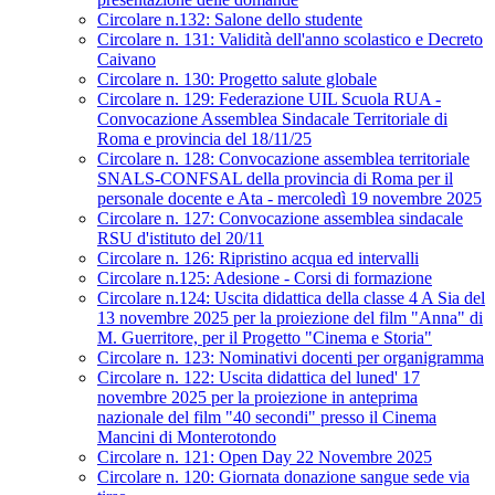
Circolare n.132: Salone dello studente
Circolare n. 131: Validità dell'anno scolastico e Decreto
Caivano
Circolare n. 130: Progetto salute globale
Circolare n. 129: Federazione UIL Scuola RUA -
Convocazione Assemblea Sindacale Territoriale di
Roma e provincia del 18/11/25
Circolare n. 128: Convocazione assemblea territoriale
SNALS-CONFSAL della provincia di Roma per il
personale docente e Ata - mercoledì 19 novembre 2025
Circolare n. 127: Convocazione assemblea sindacale
RSU d'istituto del 20/11
Circolare n. 126: Ripristino acqua ed intervalli
Circolare n.125: Adesione - Corsi di formazione
Circolare n.124: Uscita didattica della classe 4 A Sia del
13 novembre 2025 per la proiezione del film "Anna" di
M. Guerritore, per il Progetto "Cinema e Storia"
Circolare n. 123: Nominativi docenti per organigramma
Circolare n. 122: Uscita didattica del luned' 17
novembre 2025 per la proiezione in anteprima
nazionale del film "40 secondi" presso il Cinema
Mancini di Monterotondo
Circolare n. 121: Open Day 22 Novembre 2025
Circolare n. 120: Giornata donazione sangue sede via