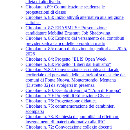
atleta di alto livello.
Circolare n.89: Comunicazione scadenza le
progettazioni di classe
Circolare n. 88: Inizio attività alternativa alla religione
cattolica
Circolare n. 87: ERASMUS+ Presentazione
candidature Mobilità Erasmut, Job Shadowing.
Circolare n. 86: Esonero dal versamento dei contributi
previdenziali a carico delle lavoratrici madri
Circolare n. 85: orario di ricevimento genitori a.s. 2025-
2026
Circolare n. 84: Progetto "ELIS Open Week"
Circolare n. 83: Progetto "Liberi dal Bullismo"
Circolare N.82: Convocazione assemblea sindacale
territoriale del personale delle istituzioni scolastiche dei
comuni di Fonte Nuova, Monterotondo, Mentana
(Distretto 32) da svolgersi in presenza
Circolare n. 80: Evento streaming "L'ora di Europa"
Circolare n. 79: Progetti di Educazione Civica
Circolare n. 76: Progettazione didattica
Circolare n. 75: commemorazione dei carabinieri
scomparsi
Circolare n. 73: Richiesta disponibilità ad effettuare
insegnamenti di materia alternativa alla IRC
Circolare n. 72: Convocazione collegio docenti