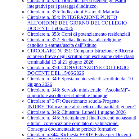
Circolare n. 356: Domanda per sostenere gli esami
integrativi per i passaggi d'indirizzo.
Circolare n. 355: Indicazioni Esami di Maturita
Circolare n. 354: INTEGRAZIONE PUNTO
ALL'ORDINE DEL GIORNO DEL COLLEGIO
DOCENTI 15/06/2026
Circolare n. 353: Corsi di potenziamento residenziali
Circolare n. 352: Scelta alternativa alla religione
cattolica o entrata/uscita dall'Istituto
CIRCOLARE N. 351: Comparto Istruzione e Ricerca_
sciopero breve degli scrutini con esclusione delle classi
terminalidal 13 al 21 giugno 2026
Circolare n. 350: CONVOCAZIONE COLLEGIO
DOCENTI DEL 15/06/2026
Circolare n. 349: Spostamento sede di scrutinio dal 10
giugno 2026
Circolare n. 348: Servizio ministeriale " AscoltaMi"-
supporto e ascolto per studenti e famiglie
Circolare n° 347: Questionario scuola-Progetto
INDIRE "Educazione al rispetto e alla parità di genere"
Circolare n. 346: Chiusura- Lunedì 1 giugno 2026
Circolare n. 345: Adempimenti finali docenti neoassunti
e tutor - convocazione comitato di valutazione.
Consegna documentazione periodo formativo
Circolare n.344: Richiesta FERIE Estive per Docenti