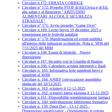
Circolare n.172: ERRATA CORRIGE
Circolare n° 172: Progetto PTOF di Ed.Civica e di Ed.
alla salute e al Benessere "ABITUDINI
ALIMENTARI, ALCOOL E SICUREZZA
STRADALE"
Circolare n° 171: Avvio progetto "Game Over"
Circolare n.169: Lectio brevis 19 dicembre 2025 e
sospensione per le festività natalizie
Circolare n° 170: Manifestazioni ed eventi pubblici
all'interno delle istituzioni scolastiche. Nota n. 5836 del
7/11/2025 del MIM
Circolare n.168: Esami di idoneità _ Nuove
disposizioni
Circolare n 167: Incontro con la Guardia di finanza
Circolare n.166: Calendario scrutini intermedi e finali
Circolare n. 165: Informativa ferie supplenti brevi e
supplenti al 30/06
Circolare n. 164: ANIEF convocazione assemblea
sindacale del 18/12/2025
Circolare n. 163: sciopero il 12-12-2025
Circolare n. 162: sciopero intera giornata il 12-12-2025
Circolare n.161: Disponibilità somministrazione farmaci
Circolare n. 160: individuazione fabbisogno formativo
Circolare n. 159: Open Day - 13-12 2025 -
Disposizioni organizzative - Orientamento in entrata