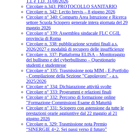
T.I. e T.D. 31/08/2026
Circolare n.343: PROTOCOLLO SANITARIO
Circolare n. 342: Lectio brevis – 8 giugno 2026
Circolare n° 340: Comparto Area Istruzione e Ricerca
settore Scuola Sciopero generale intera giornata del 29
maggio 2026
Circolare n° 339: Assemblea sindacale FLC CGIL
provincia di Roma
Circolare n. 338: pubblicazione scrutini finali a.s.
2026/2027 e modalità di recupero delle insufficienze
Circolare n. 337: Piattaforma ELISA – Monitoraggio
del bullismo e del cyberbullismo – Questionario
studenti e studentesse
Circolare n° 335: Trasmissione nota MIM - E-Portfolio
- Compilazione della Sezione "Capolavoro" - a.s.
2025/2026
Circolare n° 334: Dichiarazione attività svolte
Circolare n° 333: Programmi e relazioni finali
Circolare n° 332: Percorso di formazione online
"Formazione Commissioni Esame di Maturità
Circolare n° 331: Sciopero con astensione da tutte le
prestazioni orarie aggiuntive dal 22 maggio al 21
giugno 2026
Circolare n. 329: Trasmissione nota Premio
“SINERGIE 4+2. Sei passi verso il futuro”