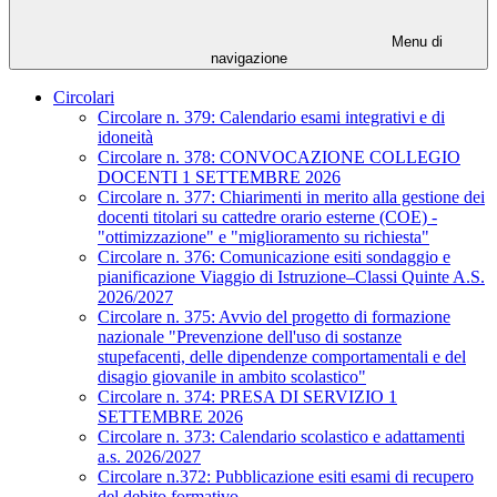
Menu di
navigazione
Circolari
Circolare n. 379: Calendario esami integrativi e di
idoneità
Circolare n. 378: CONVOCAZIONE COLLEGIO
DOCENTI 1 SETTEMBRE 2026
Circolare n. 377: Chiarimenti in merito alla gestione dei
docenti titolari su cattedre orario esterne (COE) -
"ottimizzazione" e "miglioramento su richiesta"
Circolare n. 376: Comunicazione esiti sondaggio e
pianificazione Viaggio di Istruzione–Classi Quinte A.S.
2026/2027
Circolare n. 375: Avvio del progetto di formazione
nazionale "Prevenzione dell'uso di sostanze
stupefacenti, delle dipendenze comportamentali e del
disagio giovanile in ambito scolastico"
Circolare n. 374: PRESA DI SERVIZIO 1
SETTEMBRE 2026
Circolare n. 373: Calendario scolastico e adattamenti
a.s. 2026/2027
Circolare n.372: Pubblicazione esiti esami di recupero
del debito formativo