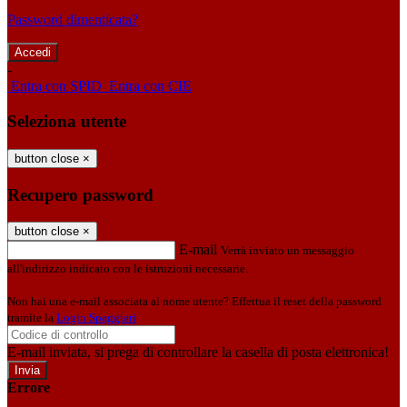
Password dimenticata?
-
Entra con SPID
Entra con CIE
Seleziona utente
button close
×
Recupero password
button close
×
E-mail
Verrà inviato un messaggio
all'indirizzo indicato con le istruzioni necessarie.
Non hai una e-mail associata al nome utente? Effettua il reset della password
tramite la
Login Spaggiari
E-mail inviata, si prega di controllare la casella di posta elettronica!
Errore