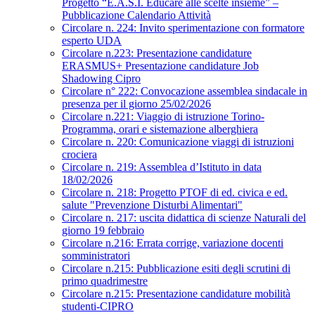
Progetto “E.A.S.I. Educare alle scelte insieme” –
Pubblicazione Calendario Attività
Circolare n. 224: Invito sperimentazione con formatore
esperto UDA
Circolare n.223: Presentazione candidature
ERASMUS+ Presentazione candidature Job
Shadowing Cipro
Circolare n° 222: Convocazione assemblea sindacale in
presenza per il giorno 25/02/2026
Circolare n.221: Viaggio di istruzione Torino-
Programma, orari e sistemazione alberghiera
Circolare n. 220: Comunicazione viaggi di istruzioni
crociera
Circolare n. 219: Assemblea d’Istituto in data
18/02/2026
Circolare n. 218: Progetto PTOF di ed. civica e ed.
salute "Prevenzione Disturbi Alimentari"
Circolare n. 217: uscita didattica di scienze Naturali del
giorno 19 febbraio
Circolare n.216: Errata corrige, variazione docenti
somministratori
Circolare n.215: Pubblicazione esiti degli scrutini di
primo quadrimestre
Circolare n.215: Presentazione candidature mobilità
studenti-CIPRO