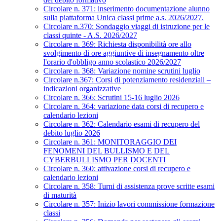
Circolare n. 371: inserimento documentazione alunno
sulla piattaforma Unica classi prime a.s. 2026/2027.
Circolare n.370: Sondaggio viaggi di istruzione per le
classi quinte - A.S. 2026/2027
Circolare n. 369: Richiesta disponibilità ore allo
svolgimento di ore aggiuntive di insegnamento oltre
l'orario d'obbligo anno scolastico 2026/2027
Circolare n. 368: Variazione nomine scrutini luglio
Circolare n.367: Corsi di potenziamento residenziali –
indicazioni organizzative
Circolare n. 366: Scrutini 15-16 luglio 2026
Circolare n. 364: variazione data corsi di recupero e
calendario lezioni
Circolare n. 362: Calendario esami di recupero del
debito luglio 2026
Circolare n. 361: MONITORAGGIO DEI
FENOMENI DEL BULLISMO E DEL
CYBERBULLISMO PER DOCENTI
Circolare n. 360: attivazione corsi di recupero e
calendario lezioni
Circolare n. 358: Turni di assistenza prove scritte esami
di maturità
Circolare n. 357: Inizio lavori commissione formazione
classi