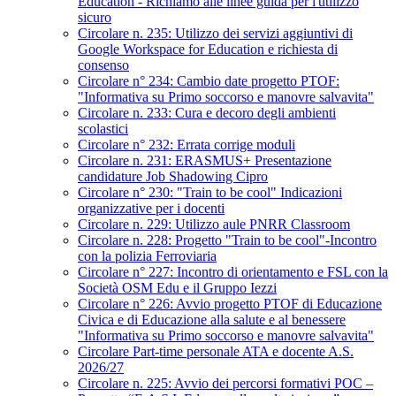
Education - Richiamo alle linee guida per l'utilizzo
sicuro
Circolare n. 235: Utilizzo dei servizi aggiuntivi di
Google Workspace for Education e richiesta di
consenso
Circolare n° 234: Cambio date progetto PTOF:
"Informativa su Primo soccorso e manovre salvavita"
Circolare n. 233: Cura e decoro degli ambienti
scolastici
Circolare n° 232: Errata corrige moduli
Circolare n. 231: ERASMUS+ Presentazione
candidature Job Shadowing Cipro
Circolare n° 230: "Train to be cool" Indicazioni
organizzative per i docenti
Circolare n. 229: Utilizzo aule PNRR Classroom
Circolare n. 228: Progetto "Train to be cool"-Incontro
con la polizia Ferroviaria
Circolare n° 227: Incontro di orientamento e FSL con la
Società OSM Edu e il Gruppo Iezzi
Circolare n° 226: Avvio progetto PTOF di Educazione
Civica e di Educazione alla salute e al benessere
"Informativa su Primo soccorso e manovre salvavita"
Circolare Part-time personale ATA e docente A.S.
2026/27
Circolare n. 225: Avvio dei percorsi formativi POC –