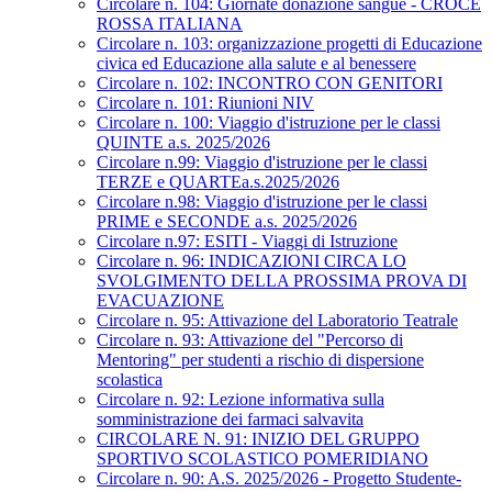
Circolare n. 104: Giornate donazione sangue - CROCE
ROSSA ITALIANA
Circolare n. 103: organizzazione progetti di Educazione
civica ed Educazione alla salute e al benessere
Circolare n. 102: INCONTRO CON GENITORI
Circolare n. 101: Riunioni NIV
Circolare n. 100: Viaggio d'istruzione per le classi
QUINTE a.s. 2025/2026
Circolare n.99: Viaggio d'istruzione per le classi
TERZE e QUARTEa.s.2025/2026
Circolare n.98: Viaggio d'istruzione per le classi
PRIME e SECONDE a.s. 2025/2026
Circolare n.97: ESITI - Viaggi di Istruzione
Circolare n. 96: INDICAZIONI CIRCA LO
SVOLGIMENTO DELLA PROSSIMA PROVA DI
EVACUAZIONE
Circolare n. 95: Attivazione del Laboratorio Teatrale
Circolare n. 93: Attivazione del "Percorso di
Mentoring" per studenti a rischio di dispersione
scolastica
Circolare n. 92: Lezione informativa sulla
somministrazione dei farmaci salvavita
CIRCOLARE N. 91: INIZIO DEL GRUPPO
SPORTIVO SCOLASTICO POMERIDIANO
Circolare n. 90: A.S. 2025/2026 - Progetto Studente-