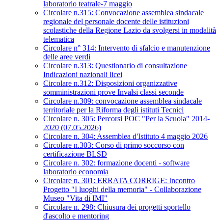
laboratorio teatrale-7 maggio
Circolare n.315: Convocazione assemblea sindacale
regionale del personale docente delle istituzioni
scolastiche della Regione Lazio da svolgersi in modalità
telematica
Circolare n° 314: Intervento di sfalcio e manutenzione
delle aree verdi
Circolare n.313: Questionario di consultazione
Indicazioni nazionali licei
Circolare n.312: Disposizioni organizzative
somministrazioni prove Invalsi classi seconde
Circolare n.309: convocazione assemblea sindacale
territoriale per la Riforma degli istituti Tecnici
Circolare n. 305: Percorsi POC "Per la Scuola" 2014-
2020 (07.05.2026)
Circolare n. 304: Assemblea d'Istituto 4 maggio 2026
Circolare n.303: Corso di primo soccorso con
certificazione BLSD
Circolare n. 302: formazione docenti - software
laboratorio economia
Circolare n. 301: ERRATA CORRIGE: Incontro
Progetto "I luoghi della memoria" - Collaborazione
Museo "Vita di IMI"
Circolare n. 298: Chiusura dei progetti sportello
d'ascolto e mentoring