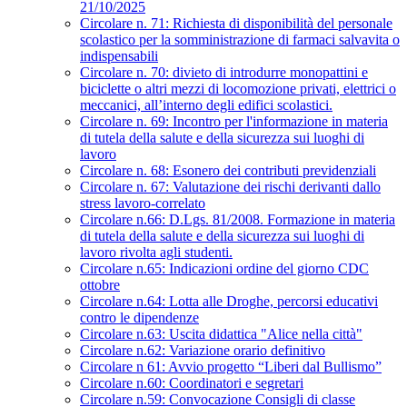
21/10/2025
Circolare n. 71: Richiesta di disponibilità del personale
scolastico per la somministrazione di farmaci salvavita o
indispensabili
Circolare n. 70: divieto di introdurre monopattini e
biciclette o altri mezzi di locomozione privati, elettrici o
meccanici, all’interno degli edifici scolastici.
Circolare n. 69: Incontro per l'informazione in materia
di tutela della salute e della sicurezza sui luoghi di
lavoro
Circolare n. 68: Esonero dei contributi previdenziali
Circolare n. 67: Valutazione dei rischi derivanti dallo
stress lavoro-correlato
Circolare n.66: D.Lgs. 81/2008. Formazione in materia
di tutela della salute e della sicurezza sui luoghi di
lavoro rivolta agli studenti.
Circolare n.65: Indicazioni ordine del giorno CDC
ottobre
Circolare n.64: Lotta alle Droghe, percorsi educativi
contro le dipendenze
Circolare n.63: Uscita didattica "Alice nella città"
Circolare n.62: Variazione orario definitivo
Circolare n 61: Avvio progetto “Liberi dal Bullismo”
Circolare n.60: Coordinatori e segretari
Circolare n.59: Convocazione Consigli di classe