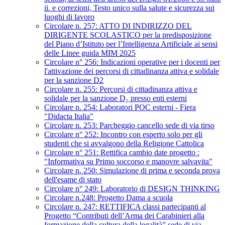
ii. e correzioni, Testo unico sulla salute e sicurezza sui
luoghi di lavoro
Circolare n. 257: ATTO DI INDIRIZZO DEL
DIRIGENTE SCOLASTICO per la predisposizione
del Piano d’Istituto per l’Intelligenza Artificiale ai sensi
delle Linee guida MIM 2025
Circolare n° 256: Indicazioni operative per i docenti per
l'attivazione dei percorsi di cittadinanza attiva e solidale
per la sanzione D2
Circolare n. 255: Percorsi di cittadinanza attiva e
solidale per la sanzione D₂ presso enti esterni
Circolare n. 254: Laboratori POC esterni - Fiera
"Didacta Italia"
Circolare n. 253: Parcheggio cancello sede di via tirso
Circolare n° 252: Incontro con esperto solo per gli
studenti che si avvalgono della Religione Cattolica
Circolare n° 251: Rettifica cambio date progetto :
"Informativa su Primo soccorso e manovre salvavita"
Circolare n. 250: Simulazione di prima e seconda prova
dell'esame di stato
Circolare n° 249: Laboratorio di DESIGN THINKING
Circolare n.248: Progetto Dama a scuola
Circolare n. 247: RETTIFICA classi partecipanti al
Progetto “Contributi dell’Arma dei Carabinieri alla
formazione della cultura della legalità” sede di via