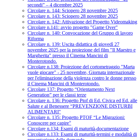
secondi” – 4 dicembre 2025
Circolare n. 144: Sciopero 28 novembre 2025
Circolare n. 143: Sciopero 28 novembre 2025
Circolare n. 142: Attivazione del Progetto Videomaking
Circolare n.141: avvio progetto "Game Over"
Circolare n. 140: Convocazione del Gruppo di lavoro
Riforma
Circolare n. 139: Uscita didattica di giovedì 27
novembre 2025 per la proiezione del film "Il Maestro e
Margherita" presso il Cinema Mancini di
Monterotondo.
Circolare n.138: Proiezione del cortometraggio "Marta
vuole giocare" - 25 novembre, Giornata internazionale
per l'eliminazione della violenza contro le donne presso
il Cinema Mancini di Monterotondo.
Circolare 137: Progetto “Orientamento Next
Generation” per le classi terze
Circolare n. 136: Progetto Ptof di Ed. Civica ed Ed. alle
Salute e al Benessere “PREVENZIONE DISTURBI
ALIMENTARI"
Circolare n. 135: Progetto PTOF “Le Migrazioni:
Conoscere per capire"
Circolare n.134: Esami di maturità-documentazione
Circolare n.133: Esami di maturità-termini e modalità di
presentazione delle domande