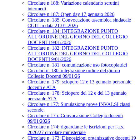
Circolare n.188: Variazione calendario scrutini
intermedi
Circolare n.187: Open day 17 gennaio 2026
Circolare n. 185: Convocazione assemblea sindacale
CGIL in data 21-01-2026
Circolare n. 184: INTEGRAZIONE PUNTO
ALL'ORDINE DEL GIORNO DEL COLLEGIO
DOCENTI 9/01/2026
Circolare n. 182: INTEGRAZIONE PUNTO
ALL'ORDINE DEL GIORNO DEL COLLEGIO
DOCENTI 9/01/2026
Circolare n. 181: comunicazione uso fotocopiatrici
Circolari n. 180: integrazione ordine del giorno
Collegio Docenti 09/01/26
Circolare n. 179: sciopero 12 e 13 gennaio personale
docenti e ATA
Circolare n. 178: Sciopero del 12 e del 13 gennaio
persoanle ATA
Circolare n.177: Simulazione prove INVALSI classi
seconde.
Circolare n.175: Convocazione Collegio docenti
09/01/2026
Circolare n.174: riguardante le iscrizioni per l'a.s.
2026/27 circolare ministeriale
Circolare n. 173: Disposizioni organizzative docenti 19