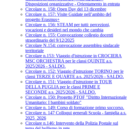
Disposizioni organizzative - Orientamento in entrata
Circolare n. 158: Open Day del 13 dicembre
Circolare n. 157: Visite Guidate nell’ambito del
progetto Erasmus+
Circolare n. 156: STEAM per tutti: percezioni,
vocazioni e desideri nel mondo che cambia
Circolare n. 155: Convocazione collegio docenti
straordinario del 9/12/2025
Circolare N.154: convocazione assemblea sindacale
territoriale
Circolare n.153: Viaggio d'istruzione in CROCIERA
MSC ORCHESTRA per le classi QUINTE a.s.
2025/2026 - SALDO.
Circolare n. 152: Viaggio d'istruzione TORINO per le
classi TERZE E QUARTE a.s. 2025/2026 - SALDO.
Circolare n. 151: Viaggio d'istruzione in TOUR
DELLA PUGLIA per le classi PRIME E
SECONDE a.s. 2025/2026 - SALDO.
Circolare n. 150: Progetto PTOF "Diritto Internazionale
Umanitario: I bambini soldato"
Circolare n. 149: Corso di formazione primo soccorso.
Circolare n. 147 Colloqui generali Scuola - famiglia a.s.
2025_2026
Circolare n.146: Intervento della Polizia Postale sul
tema del bullismo in rete