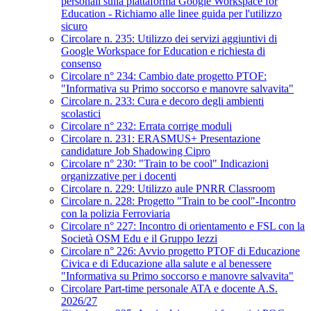
personali sulla piattaforma Google Workspace for
Education - Richiamo alle linee guida per l'utilizzo
sicuro
Circolare n. 235: Utilizzo dei servizi aggiuntivi di
Google Workspace for Education e richiesta di
consenso
Circolare n° 234: Cambio date progetto PTOF:
"Informativa su Primo soccorso e manovre salvavita"
Circolare n. 233: Cura e decoro degli ambienti
scolastici
Circolare n° 232: Errata corrige moduli
Circolare n. 231: ERASMUS+ Presentazione
candidature Job Shadowing Cipro
Circolare n° 230: "Train to be cool" Indicazioni
organizzative per i docenti
Circolare n. 229: Utilizzo aule PNRR Classroom
Circolare n. 228: Progetto "Train to be cool"-Incontro
con la polizia Ferroviaria
Circolare n° 227: Incontro di orientamento e FSL con la
Società OSM Edu e il Gruppo Iezzi
Circolare n° 226: Avvio progetto PTOF di Educazione
Civica e di Educazione alla salute e al benessere
"Informativa su Primo soccorso e manovre salvavita"
Circolare Part-time personale ATA e docente A.S.
2026/27