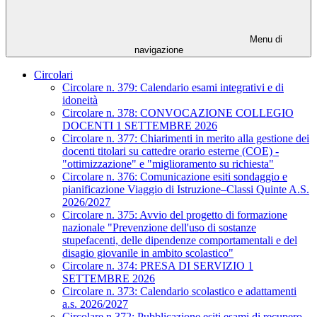
Menu di
navigazione
Circolari
Circolare n. 379: Calendario esami integrativi e di
idoneità
Circolare n. 378: CONVOCAZIONE COLLEGIO
DOCENTI 1 SETTEMBRE 2026
Circolare n. 377: Chiarimenti in merito alla gestione dei
docenti titolari su cattedre orario esterne (COE) -
"ottimizzazione" e "miglioramento su richiesta"
Circolare n. 376: Comunicazione esiti sondaggio e
pianificazione Viaggio di Istruzione–Classi Quinte A.S.
2026/2027
Circolare n. 375: Avvio del progetto di formazione
nazionale "Prevenzione dell'uso di sostanze
stupefacenti, delle dipendenze comportamentali e del
disagio giovanile in ambito scolastico"
Circolare n. 374: PRESA DI SERVIZIO 1
SETTEMBRE 2026
Circolare n. 373: Calendario scolastico e adattamenti
a.s. 2026/2027
Circolare n.372: Pubblicazione esiti esami di recupero