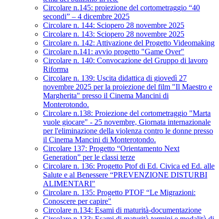
Circolare n.145: proiezione del cortometraggio “40
secondi” – 4 dicembre 2025
Circolare n. 144: Sciopero 28 novembre 2025
Circolare n. 143: Sciopero 28 novembre 2025
Circolare n. 142: Attivazione del Progetto Videomaking
Circolare n.141: avvio progetto "Game Over"
Circolare n. 140: Convocazione del Gruppo di lavoro
Riforma
Circolare n. 139: Uscita didattica di giovedì 27
novembre 2025 per la proiezione del film "Il Maestro e
Margherita" presso il Cinema Mancini di
Monterotondo.
Circolare n.138: Proiezione del cortometraggio "Marta
vuole giocare" - 25 novembre, Giornata internazionale
per l'eliminazione della violenza contro le donne presso
il Cinema Mancini di Monterotondo.
Circolare 137: Progetto “Orientamento Next
Generation” per le classi terze
Circolare n. 136: Progetto Ptof di Ed. Civica ed Ed. alle
Salute e al Benessere “PREVENZIONE DISTURBI
ALIMENTARI"
Circolare n. 135: Progetto PTOF “Le Migrazioni:
Conoscere per capire"
Circolare n.134: Esami di maturità-documentazione
Circolare n.133: Esami di maturità-termini e modalità di