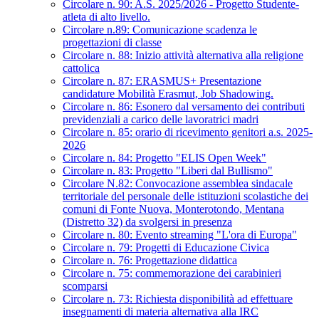
Circolare n. 90: A.S. 2025/2026 - Progetto Studente-
atleta di alto livello.
Circolare n.89: Comunicazione scadenza le
progettazioni di classe
Circolare n. 88: Inizio attività alternativa alla religione
cattolica
Circolare n. 87: ERASMUS+ Presentazione
candidature Mobilità Erasmut, Job Shadowing.
Circolare n. 86: Esonero dal versamento dei contributi
previdenziali a carico delle lavoratrici madri
Circolare n. 85: orario di ricevimento genitori a.s. 2025-
2026
Circolare n. 84: Progetto "ELIS Open Week"
Circolare n. 83: Progetto "Liberi dal Bullismo"
Circolare N.82: Convocazione assemblea sindacale
territoriale del personale delle istituzioni scolastiche dei
comuni di Fonte Nuova, Monterotondo, Mentana
(Distretto 32) da svolgersi in presenza
Circolare n. 80: Evento streaming "L'ora di Europa"
Circolare n. 79: Progetti di Educazione Civica
Circolare n. 76: Progettazione didattica
Circolare n. 75: commemorazione dei carabinieri
scomparsi
Circolare n. 73: Richiesta disponibilità ad effettuare
insegnamenti di materia alternativa alla IRC