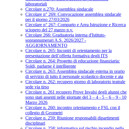
laboratoriali
Circolare n.270: Assemblea sindacale
Circolare n° 269: Convocazione assemblea sindacale
per il giorno 27/03/2026
Circolare n° 267: Comparto e Area Istruzione e Ricerca
sciopero del 27 marzo p.v.
Circolare 266: Graduatoria interna d'Istituto-
soprannumerari A.S. 2026/2027 -
AGGIORNAMENTO
Circolare n. 265: Incontri di orientamento per la
presentazione dell’offerta formativa degli ITS
Circolare n. 264: Progetto di educazione finanziaria:
Soldi, parlarne è intelligente
Circolare n. 263: Assemblea sindacale esterna in orario
di servizio di tutto il personale scolastico docente e ata
Circolare n. 262: recupero giorno di laboratorio teatrale
sede via tirso
Circolare n. 261 recupero Prove Invalsi degli alunni che
sono stati assenti nelle giornate del 3 – 4 - 5 – 6 – 9 - 10
Marzo 2026
Circolare n. 260: incontro orientamento e FSL con il
collegio di Geometri
Circolare n. 259: Riunione responsabili dipartimenti
disciplinari
Circolare n. 258: informativa sul rischio incendio nella