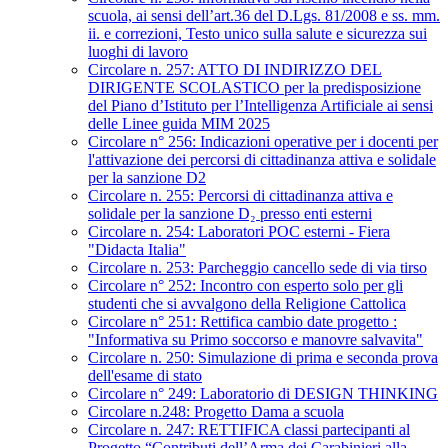
scuola, ai sensi dell’art.36 del D.Lgs. 81/2008 e ss. mm.
ii. e correzioni, Testo unico sulla salute e sicurezza sui
luoghi di lavoro
Circolare n. 257: ATTO DI INDIRIZZO DEL
DIRIGENTE SCOLASTICO per la predisposizione
del Piano d’Istituto per l’Intelligenza Artificiale ai sensi
delle Linee guida MIM 2025
Circolare n° 256: Indicazioni operative per i docenti per
l'attivazione dei percorsi di cittadinanza attiva e solidale
per la sanzione D2
Circolare n. 255: Percorsi di cittadinanza attiva e
solidale per la sanzione D₂ presso enti esterni
Circolare n. 254: Laboratori POC esterni - Fiera
"Didacta Italia"
Circolare n. 253: Parcheggio cancello sede di via tirso
Circolare n° 252: Incontro con esperto solo per gli
studenti che si avvalgono della Religione Cattolica
Circolare n° 251: Rettifica cambio date progetto :
"Informativa su Primo soccorso e manovre salvavita"
Circolare n. 250: Simulazione di prima e seconda prova
dell'esame di stato
Circolare n° 249: Laboratorio di DESIGN THINKING
Circolare n.248: Progetto Dama a scuola
Circolare n. 247: RETTIFICA classi partecipanti al
Progetto “Contributi dell’Arma dei Carabinieri alla