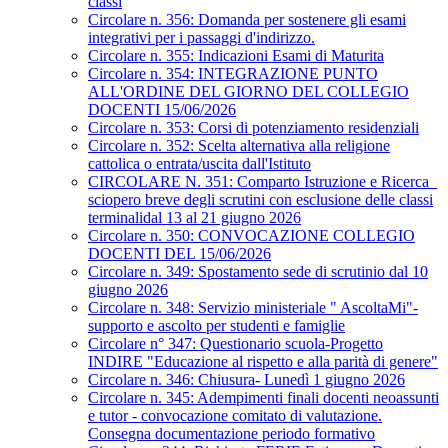
classi
Circolare n. 356: Domanda per sostenere gli esami
integrativi per i passaggi d'indirizzo.
Circolare n. 355: Indicazioni Esami di Maturita
Circolare n. 354: INTEGRAZIONE PUNTO
ALL'ORDINE DEL GIORNO DEL COLLEGIO
DOCENTI 15/06/2026
Circolare n. 353: Corsi di potenziamento residenziali
Circolare n. 352: Scelta alternativa alla religione
cattolica o entrata/uscita dall'Istituto
CIRCOLARE N. 351: Comparto Istruzione e Ricerca_
sciopero breve degli scrutini con esclusione delle classi
terminalidal 13 al 21 giugno 2026
Circolare n. 350: CONVOCAZIONE COLLEGIO
DOCENTI DEL 15/06/2026
Circolare n. 349: Spostamento sede di scrutinio dal 10
giugno 2026
Circolare n. 348: Servizio ministeriale " AscoltaMi"-
supporto e ascolto per studenti e famiglie
Circolare n° 347: Questionario scuola-Progetto
INDIRE "Educazione al rispetto e alla parità di genere"
Circolare n. 346: Chiusura- Lunedì 1 giugno 2026
Circolare n. 345: Adempimenti finali docenti neoassunti
e tutor - convocazione comitato di valutazione.
Consegna documentazione periodo formativo