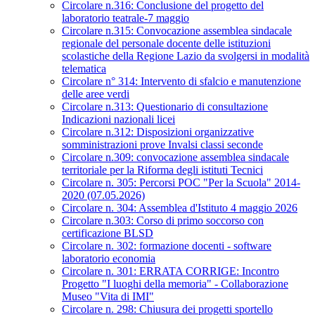
Circolare n.316: Conclusione del progetto del
laboratorio teatrale-7 maggio
Circolare n.315: Convocazione assemblea sindacale
regionale del personale docente delle istituzioni
scolastiche della Regione Lazio da svolgersi in modalità
telematica
Circolare n° 314: Intervento di sfalcio e manutenzione
delle aree verdi
Circolare n.313: Questionario di consultazione
Indicazioni nazionali licei
Circolare n.312: Disposizioni organizzative
somministrazioni prove Invalsi classi seconde
Circolare n.309: convocazione assemblea sindacale
territoriale per la Riforma degli istituti Tecnici
Circolare n. 305: Percorsi POC "Per la Scuola" 2014-
2020 (07.05.2026)
Circolare n. 304: Assemblea d'Istituto 4 maggio 2026
Circolare n.303: Corso di primo soccorso con
certificazione BLSD
Circolare n. 302: formazione docenti - software
laboratorio economia
Circolare n. 301: ERRATA CORRIGE: Incontro
Progetto "I luoghi della memoria" - Collaborazione
Museo "Vita di IMI"
Circolare n. 298: Chiusura dei progetti sportello