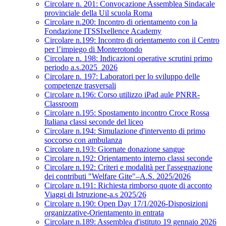
Circolare n. 201: Convocazione Assemblea Sindacale
provinciale della Uil scuola Roma
Circolare n.200: Incontro di orientamento con la
Fondazione ITSSIxellence Academy
Circolare n.199: Incontro di orientamento con il Centro
per l’impiego di Monterotondo
Circolare n. 198: Indicazioni operative scrutini primo
periodo a.s.2025_2026
Circolare n. 197: Laboratori per lo sviluppo delle
competenze trasversali
Circolare n.196: Corso utilizzo iPad aule PNRR-
Classroom
Circolare n.195: Spostamento incontro Croce Rossa
Italiana classi seconde del liceo
Circolare n.194: Simulazione d'intervento di primo
soccorso con ambulanza
Circolare n.193: Giornate donazione sangue
Circolare n.192: Orientamento interno classi seconde
Circolare n.192: Criteri e modalità per l'assegnazione
dei contributi "Welfare Gite"–A.S. 2025/2026
Circolare n.191: Richiesta rimborso quote di acconto
Viaggi di Istruzione-a.s 2025/26
Circolare n.190: Open Day 17/1/2026-Disposizioni
organizzative-Orientamento in entrata
Circolare n.189: Assemblea d'istituto 19 gennaio 2026