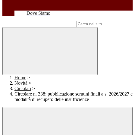
Dove Siamo
Campo di ricerca per le pagine del sito
Home
>
Novità
>
Circolari
>
Circolare n. 338: pubblicazione scrutini finali a.s. 2026/2027 e
modalità di recupero delle insufficienze