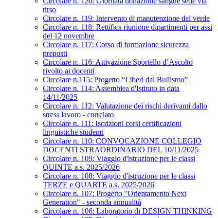
Circolare n. 120: Giornata donazione sangue sede via
tirso
Circolare n. 119: Intervento di manutenzione del verde
Circolare n. 118: Rettifica riunione dipartimenti per assi
del 12 novembre
Circolare n. 117: Corso di formazione sicurezza
preposti
Circolare n. 116: Attivazione Sportello d’Ascolto
rivolto ai docenti
Circolare n.115: Progetto “Liberi dal Bullismo”
Circolare n. 114: Assemblea d'Istituto in data
14/11/2025
Circolare n. 112: Valutazione dei rischi derivanti dallo
stress lavoro - correlato
Circolare n. 111: Iscrizioni corsi certificazioni
linguistiche studenti
Circolare n. 110: CONVOCAZIONE COLLEGIO
DOCENTI STRAORDINARIO DEL 10/11/2025
Circolare n. 109: Viaggio d'istruzione per le classi
QUINTE a.s. 2025/2026
Circolare n. 108: Viaggio d'istruzione per le classi
TERZE e QUARTE a.s. 2025/2026
Circolare n. 107: Progetto "Orientamento Next
Generation" - seconda annualità
Circolare n. 106: Laboratorio di DESIGN THINKING