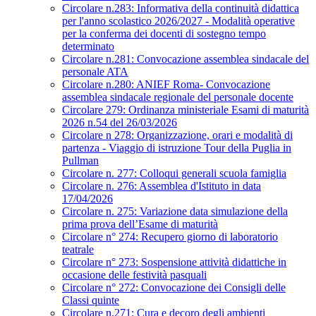
Circolare n.283: Informativa della continuità didattica
per l'anno scolastico 2026/2027 - Modalità operative
per la conferma dei docenti di sostegno tempo
determinato
Circolare n.281: Convocazione assemblea sindacale del
personale ATA
Circolare n.280: ANIEF Roma- Convocazione
assemblea sindacale regionale del personale docente
Circolare 279: Ordinanza ministeriale Esami di maturità
2026 n.54 del 26/03/2026
Circolare n 278: Organizzazione, orari e modalità di
partenza - Viaggio di istruzione Tour della Puglia in
Pullman
Circolare n. 277: Colloqui generali scuola famiglia
Circolare n. 276: Assemblea d'Istituto in data
17/04/2026
Circolare n. 275: Variazione data simulazione della
prima prova dell’Esame di maturità
Circolare n° 274: Recupero giorno di laboratorio
teatrale
Circolare n° 273: Sospensione attività didattiche in
occasione delle festività pasquali
Circolare n° 272: Convocazione dei Consigli delle
Classi quinte
Circolare n.271: Cura e decoro degli ambienti