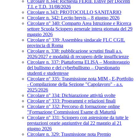
Circolare n.344: Richiesta FERIE Estive per Docenti
T.I. e T.D. 31/08/2026
Circolare n.343: PROTOCOLLO SANITARIO
Circolare n. 342: Lectio brevis – 8 giugno 2026
Circolare n° 340: Comparto Area Istruzione e Ricerca
settore Scuola Sciopero generale intera giornata del 29
maggio 2026
Circolare n° 339: Assemblea sindacale FLC CGIL
provincia di Roma
Circolare n. 338: pubblicazione scrutini finali a.s.
2026/2027 e modalità di recupero delle insufficienze
Circolare n. 337: Piattaforma ELISA – Monitoraggio
del bullismo e del cyberbullismo – Questionario
studenti e studentesse
Circolare n° 335: Trasmissione nota MIM - E-Portfolio
- Compilazione della Sezione "Capolavoro" - a.s.
2025/2026
Circolare n° 334: Dichiarazione attività svolte
Circolare n° 333: Programmi e relazioni finali
Circolare n° 332: Percorso di formazione online
"Formazione Commissioni Esame di Maturità
Circolare n° 331: Sciopero con astensione da tutte le
prestazioni orarie aggiuntive dal 22 maggio al 21
giugno 2026
Circolare n. 329: Trasmissione nota Premio