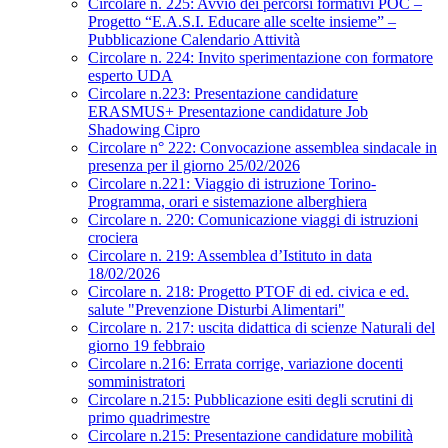
Circolare n. 225: Avvio dei percorsi formativi POC –
Progetto “E.A.S.I. Educare alle scelte insieme” –
Pubblicazione Calendario Attività
Circolare n. 224: Invito sperimentazione con formatore
esperto UDA
Circolare n.223: Presentazione candidature
ERASMUS+ Presentazione candidature Job
Shadowing Cipro
Circolare n° 222: Convocazione assemblea sindacale in
presenza per il giorno 25/02/2026
Circolare n.221: Viaggio di istruzione Torino-
Programma, orari e sistemazione alberghiera
Circolare n. 220: Comunicazione viaggi di istruzioni
crociera
Circolare n. 219: Assemblea d’Istituto in data
18/02/2026
Circolare n. 218: Progetto PTOF di ed. civica e ed.
salute "Prevenzione Disturbi Alimentari"
Circolare n. 217: uscita didattica di scienze Naturali del
giorno 19 febbraio
Circolare n.216: Errata corrige, variazione docenti
somministratori
Circolare n.215: Pubblicazione esiti degli scrutini di
primo quadrimestre
Circolare n.215: Presentazione candidature mobilità