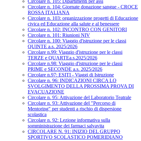
Circolare n. 105: Dipartimenti per assi
Circolare n. 104: Giornate donazione sangue - CROCE
ROSSA ITALIANA
Circolare n. 103: organizzazione progetti di Educazione
civica ed Educazione alla salute e al benessere
Circolare n. 102: INCONTRO CON GENITORI
Circolare n. 101: Riunioni NIV
Circolare n. 100: Viaggio d'istruzione per le classi
QUINTE a.s. 2025/2026
Circolare n.99: Viaggio d'istruzione per le classi
TERZE e QUARTEa.s.2025/2026
Circolare n.98: Viaggio d'istruzione per le classi
PRIME e SECONDE a.s. 2025/2026
Circolare n.97: ESITI - Viaggi di Istruzione
Circolare n. 96: INDICAZIONI CIRCA LO
SVOLGIMENTO DELLA PROSSIMA PROVA DI
EVACUAZIONE
Circolare n. 95: Attivazione del Laboratorio Teatrale
Circolare n. 93: Attivazione del "Percorso di
Mentoring" per studenti a rischio di dispersione
scolastica
Circolare n. 92: Lezione informativa sulla
somministrazione dei farmaci salvavita
CIRCOLARE N. 91: INIZIO DEL GRUPPO
SPORTIVO SCOLASTICO POMERIDIANO