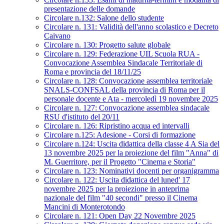
presentazione delle domande
Circolare n.132: Salone dello studente
Circolare n. 131: Validità dell'anno scolastico e Decreto
Caivano
Circolare n. 130: Progetto salute globale
Circolare n. 129: Federazione UIL Scuola RUA -
Convocazione Assemblea Sindacale Territoriale di
Roma e provincia del 18/11/25
Circolare n. 128: Convocazione assemblea territoriale
SNALS-CONFSAL della provincia di Roma per il
personale docente e Ata - mercoledì 19 novembre 2025
Circolare n. 127: Convocazione assemblea sindacale
RSU d'istituto del 20/11
Circolare n. 126: Ripristino acqua ed intervalli
Circolare n.125: Adesione - Corsi di formazione
Circolare n.124: Uscita didattica della classe 4 A Sia del
13 novembre 2025 per la proiezione del film "Anna" di
M. Guerritore, per il Progetto "Cinema e Storia"
Circolare n. 123: Nominativi docenti per organigramma
Circolare n. 122: Uscita didattica del luned' 17
novembre 2025 per la proiezione in anteprima
nazionale del film "40 secondi" presso il Cinema
Mancini di Monterotondo
Circolare n. 121: Open Day 22 Novembre 2025