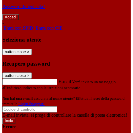
Password dimenticata?
-
Entra con SPID
Entra con CIE
Seleziona utente
button close
×
Recupero password
button close
×
E-mail
Verrà inviato un messaggio
all'indirizzo indicato con le istruzioni necessarie.
Non hai una e-mail associata al nome utente? Effettua il reset della password
tramite la
Login Spaggiari
E-mail inviata, si prega di controllare la casella di posta elettronica!
Errore