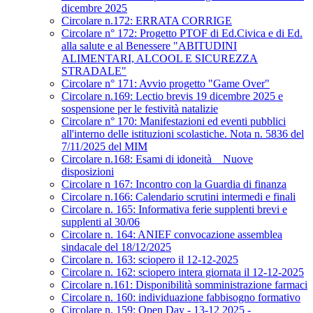
dicembre 2025
Circolare n.172: ERRATA CORRIGE
Circolare n° 172: Progetto PTOF di Ed.Civica e di Ed.
alla salute e al Benessere "ABITUDINI
ALIMENTARI, ALCOOL E SICUREZZA
STRADALE"
Circolare n° 171: Avvio progetto "Game Over"
Circolare n.169: Lectio brevis 19 dicembre 2025 e
sospensione per le festività natalizie
Circolare n° 170: Manifestazioni ed eventi pubblici
all'interno delle istituzioni scolastiche. Nota n. 5836 del
7/11/2025 del MIM
Circolare n.168: Esami di idoneità _ Nuove
disposizioni
Circolare n 167: Incontro con la Guardia di finanza
Circolare n.166: Calendario scrutini intermedi e finali
Circolare n. 165: Informativa ferie supplenti brevi e
supplenti al 30/06
Circolare n. 164: ANIEF convocazione assemblea
sindacale del 18/12/2025
Circolare n. 163: sciopero il 12-12-2025
Circolare n. 162: sciopero intera giornata il 12-12-2025
Circolare n.161: Disponibilità somministrazione farmaci
Circolare n. 160: individuazione fabbisogno formativo
Circolare n. 159: Open Day - 13-12 2025 -