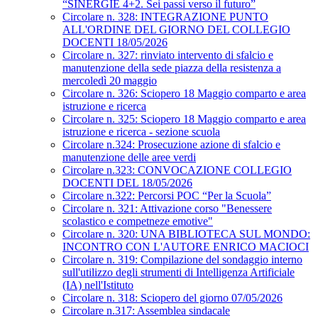
“SINERGIE 4+2. Sei passi verso il futuro”
Circolare n. 328: INTEGRAZIONE PUNTO
ALL'ORDINE DEL GIORNO DEL COLLEGIO
DOCENTI 18/05/2026
Circolare n. 327: rinviato intervento di sfalcio e
manutenzione della sede piazza della resistenza a
mercoledì 20 maggio
Circolare n. 326: Sciopero 18 Maggio comparto e area
istruzione e ricerca
Circolare n. 325: Sciopero 18 Maggio comparto e area
istruzione e ricerca - sezione scuola
Circolare n.324: Prosecuzione azione di sfalcio e
manutenzione delle aree verdi
Circolare n.323: CONVOCAZIONE COLLEGIO
DOCENTI DEL 18/05/2026
Circolare n.322: Percorsi POC “Per la Scuola”
Circolare n. 321: Attivazione corso "Benessere
scolastico e competneze emotive"
Circolare n. 320: UNA BIBLIOTECA SUL MONDO:
INCONTRO CON L'AUTORE ENRICO MACIOCI
Circolare n. 319: Compilazione del sondaggio interno
sull'utilizzo degli strumenti di Intelligenza Artificiale
(IA) nell'Istituto
Circolare n. 318: Sciopero del giorno 07/05/2026
Circolare n.317: Assemblea sindacale