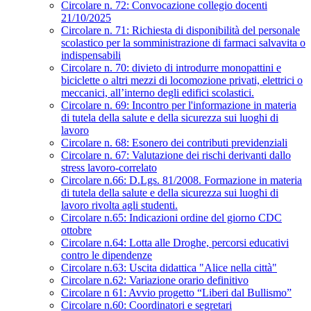
Circolare n. 72: Convocazione collegio docenti
21/10/2025
Circolare n. 71: Richiesta di disponibilità del personale
scolastico per la somministrazione di farmaci salvavita o
indispensabili
Circolare n. 70: divieto di introdurre monopattini e
biciclette o altri mezzi di locomozione privati, elettrici o
meccanici, all’interno degli edifici scolastici.
Circolare n. 69: Incontro per l'informazione in materia
di tutela della salute e della sicurezza sui luoghi di
lavoro
Circolare n. 68: Esonero dei contributi previdenziali
Circolare n. 67: Valutazione dei rischi derivanti dallo
stress lavoro-correlato
Circolare n.66: D.Lgs. 81/2008. Formazione in materia
di tutela della salute e della sicurezza sui luoghi di
lavoro rivolta agli studenti.
Circolare n.65: Indicazioni ordine del giorno CDC
ottobre
Circolare n.64: Lotta alle Droghe, percorsi educativi
contro le dipendenze
Circolare n.63: Uscita didattica "Alice nella città"
Circolare n.62: Variazione orario definitivo
Circolare n 61: Avvio progetto “Liberi dal Bullismo”
Circolare n.60: Coordinatori e segretari