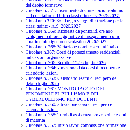
del debito formativo
Circolare n. 371: inserimento documentazione alunno
sulla piattaforma Unica classi prime a.s. 2026/2027.
Circolare n.370: Sondaggio viaggi di istruzione per le
classi quinte - A.S. 2026/2027
Circolare n. 369: Richiesta disponibilità ore allo
svolgimento di ore aggiuntive di insegnamento oltre
l'orario d'obbligo anno scolastico 2026/2027
Circolare n. 368: Variazione nomine scrutini luglio
Circolare n.367: Corsi di potenziamento residenziali –
indicazioni organizzative
Circolare n. 366: Scrutini 15-16 luglio 2026
Circolare n. 364: variazione data corsi di recupero e
calendario lezioni
Circolare n. 362: Calendario esami di recupero del
debito luglio 2026
Circolare n. 361: MONITORAGGIO DEI
FENOMENI DEL BULLISMO E DEL
CYBERBULLISMO PER DOCENTI
Circolare n. 360: attivazione corsi di recupero e
calendario lezioni
Circolare n. 358: Turni di assistenza prove scritte esami
di maturità
Circolare n. 357: Inizio lavori commissione formazione