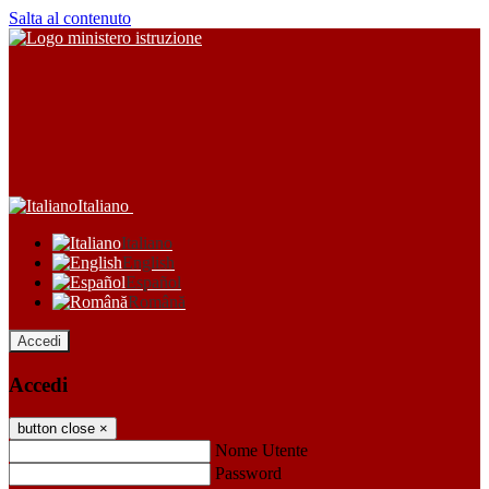
Salta al contenuto
Italiano
Italiano
English
Español
Română
Accedi
Accedi
button close
×
Nome Utente
Password