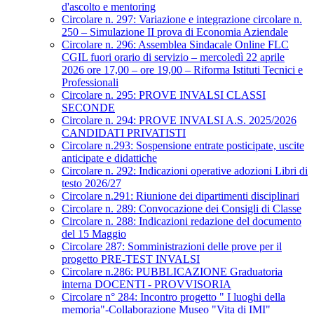
d'ascolto e mentoring
Circolare n. 297: Variazione e integrazione circolare n.
250 – Simulazione II prova di Economia Aziendale
Circolare n. 296: Assemblea Sindacale Online FLC
CGIL fuori orario di servizio – mercoledì 22 aprile
2026 ore 17,00 – ore 19,00 – Riforma Istituti Tecnici e
Professionali
Circolare n. 295: PROVE INVALSI CLASSI
SECONDE
Circolare n. 294: PROVE INVALSI A.S. 2025/2026
CANDIDATI PRIVATISTI
Circolare n.293: Sospensione entrate posticipate, uscite
anticipate e didattiche
Circolare n. 292: Indicazioni operative adozioni Libri di
testo 2026/27
Circolare n.291: Riunione dei dipartimenti disciplinari
Circolare n. 289: Convocazione dei Consigli di Classe
Circolare n. 288: Indicazioni redazione del documento
del 15 Maggio
Circolare 287: Somministrazioni delle prove per il
progetto PRE-TEST INVALSI
Circolare n.286: PUBBLICAZIONE Graduatoria
interna DOCENTI - PROVVISORIA
Circolare n° 284: Incontro progetto " I luoghi della
memoria"-Collaborazione Museo "Vita di IMI"