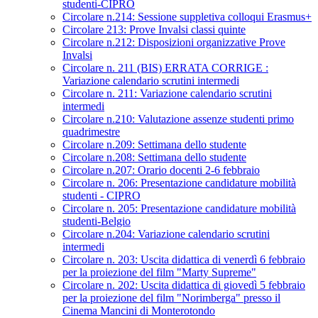
studenti-CIPRO
Circolare n.214: Sessione suppletiva colloqui Erasmus+
Circolare 213: Prove Invalsi classi quinte
Circolare n.212: Disposizioni organizzative Prove
Invalsi
Circolare n. 211 (BIS) ERRATA CORRIGE :
Variazione calendario scrutini intermedi
Circolare n. 211: Variazione calendario scrutini
intermedi
Circolare n.210: Valutazione assenze studenti primo
quadrimestre
Circolare n.209: Settimana dello studente
Circolare n.208: Settimana dello studente
Circolare n.207: Orario docenti 2-6 febbraio
Circolare n. 206: Presentazione candidature mobilità
studenti - CIPRO
Circolare n. 205: Presentazione candidature mobilità
studenti-Belgio
Circolare n.204: Variazione calendario scrutini
intermedi
Circolare n. 203: Uscita didattica di venerdì 6 febbraio
per la proiezione del film "Marty Supreme"
Circolare n. 202: Uscita didattica di giovedì 5 febbraio
per la proiezione del film "Norimberga" presso il
Cinema Mancini di Monterotondo