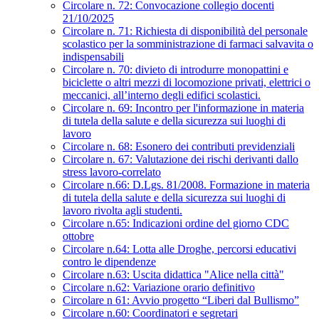
Circolare n. 72: Convocazione collegio docenti
21/10/2025
Circolare n. 71: Richiesta di disponibilità del personale
scolastico per la somministrazione di farmaci salvavita o
indispensabili
Circolare n. 70: divieto di introdurre monopattini e
biciclette o altri mezzi di locomozione privati, elettrici o
meccanici, all’interno degli edifici scolastici.
Circolare n. 69: Incontro per l'informazione in materia
di tutela della salute e della sicurezza sui luoghi di
lavoro
Circolare n. 68: Esonero dei contributi previdenziali
Circolare n. 67: Valutazione dei rischi derivanti dallo
stress lavoro-correlato
Circolare n.66: D.Lgs. 81/2008. Formazione in materia
di tutela della salute e della sicurezza sui luoghi di
lavoro rivolta agli studenti.
Circolare n.65: Indicazioni ordine del giorno CDC
ottobre
Circolare n.64: Lotta alle Droghe, percorsi educativi
contro le dipendenze
Circolare n.63: Uscita didattica "Alice nella città"
Circolare n.62: Variazione orario definitivo
Circolare n 61: Avvio progetto “Liberi dal Bullismo”
Circolare n.60: Coordinatori e segretari