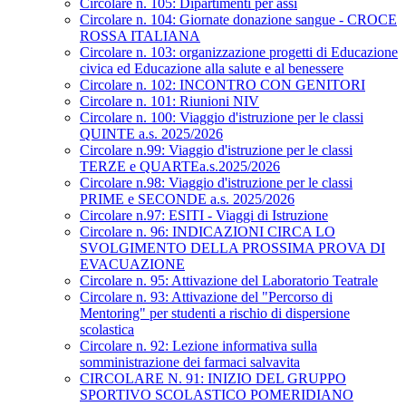
Circolare n. 105: Dipartimenti per assi
Circolare n. 104: Giornate donazione sangue - CROCE
ROSSA ITALIANA
Circolare n. 103: organizzazione progetti di Educazione
civica ed Educazione alla salute e al benessere
Circolare n. 102: INCONTRO CON GENITORI
Circolare n. 101: Riunioni NIV
Circolare n. 100: Viaggio d'istruzione per le classi
QUINTE a.s. 2025/2026
Circolare n.99: Viaggio d'istruzione per le classi
TERZE e QUARTEa.s.2025/2026
Circolare n.98: Viaggio d'istruzione per le classi
PRIME e SECONDE a.s. 2025/2026
Circolare n.97: ESITI - Viaggi di Istruzione
Circolare n. 96: INDICAZIONI CIRCA LO
SVOLGIMENTO DELLA PROSSIMA PROVA DI
EVACUAZIONE
Circolare n. 95: Attivazione del Laboratorio Teatrale
Circolare n. 93: Attivazione del "Percorso di
Mentoring" per studenti a rischio di dispersione
scolastica
Circolare n. 92: Lezione informativa sulla
somministrazione dei farmaci salvavita
CIRCOLARE N. 91: INIZIO DEL GRUPPO
SPORTIVO SCOLASTICO POMERIDIANO