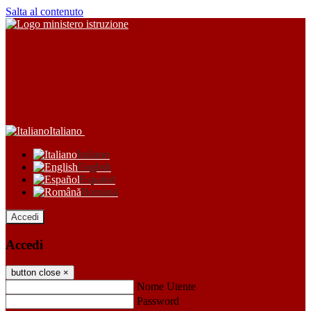
Salta al contenuto
Italiano
Italiano
English
Español
Română
Accedi
Accedi
button close
×
Nome Utente
Password