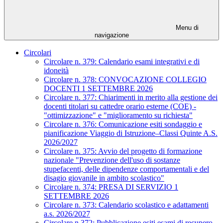
Menu di
navigazione
Circolari
Circolare n. 379: Calendario esami integrativi e di
idoneità
Circolare n. 378: CONVOCAZIONE COLLEGIO
DOCENTI 1 SETTEMBRE 2026
Circolare n. 377: Chiarimenti in merito alla gestione dei
docenti titolari su cattedre orario esterne (COE) -
"ottimizzazione" e "miglioramento su richiesta"
Circolare n. 376: Comunicazione esiti sondaggio e
pianificazione Viaggio di Istruzione–Classi Quinte A.S.
2026/2027
Circolare n. 375: Avvio del progetto di formazione
nazionale "Prevenzione dell'uso di sostanze
stupefacenti, delle dipendenze comportamentali e del
disagio giovanile in ambito scolastico"
Circolare n. 374: PRESA DI SERVIZIO 1
SETTEMBRE 2026
Circolare n. 373: Calendario scolastico e adattamenti
a.s. 2026/2027
Circolare n.372: Pubblicazione esiti esami di recupero