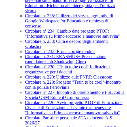
personali sulla piattaforma Google Workspace for
Education - Richiamo alle linee guida per l'utilizzo
sicuro
Circolare n. 235: Utilizzo dei servizi aggiuntivi di
Google Workspace for Education e richiesta di
consenso
Circolare n° 234: Cambio date progetto PTOF:
"Informativa su Primo soccorso e manovre salvavita"
Circolare n. 233: Cura e decoro degli ambienti
scolastici
Circolare n° 232: Errata corrige moduli
Circolare n. 231: ERASMUS+ Presentazione
candidature Job Shadowing Cipro
Circolare n° 230: "Train to be cool" Indicazioni
organizzative per i docenti
Circolare n. 229: Utilizzo aule PNRR Classroom
Circolare n. 228: Progetto "Train to be cool"-Incontro
con la polizia Ferroviaria
Circolare n° 227: Incontro di orientamento e FSL con la
Società OSM Edu e il Gruppo Iezzi
Circolare n° 226: Avvio progetto PTOF di Educazione
Civica e di Educazione alla salute e al benessere
"Informativa su Primo soccorso e manovre salvavita"
Circolare Part-time personale ATA e docente A.S.
2026/27