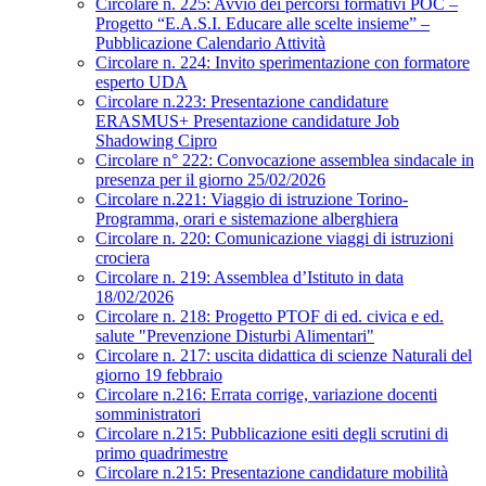
Circolare n. 225: Avvio dei percorsi formativi POC –
Progetto “E.A.S.I. Educare alle scelte insieme” –
Pubblicazione Calendario Attività
Circolare n. 224: Invito sperimentazione con formatore
esperto UDA
Circolare n.223: Presentazione candidature
ERASMUS+ Presentazione candidature Job
Shadowing Cipro
Circolare n° 222: Convocazione assemblea sindacale in
presenza per il giorno 25/02/2026
Circolare n.221: Viaggio di istruzione Torino-
Programma, orari e sistemazione alberghiera
Circolare n. 220: Comunicazione viaggi di istruzioni
crociera
Circolare n. 219: Assemblea d’Istituto in data
18/02/2026
Circolare n. 218: Progetto PTOF di ed. civica e ed.
salute "Prevenzione Disturbi Alimentari"
Circolare n. 217: uscita didattica di scienze Naturali del
giorno 19 febbraio
Circolare n.216: Errata corrige, variazione docenti
somministratori
Circolare n.215: Pubblicazione esiti degli scrutini di
primo quadrimestre
Circolare n.215: Presentazione candidature mobilità