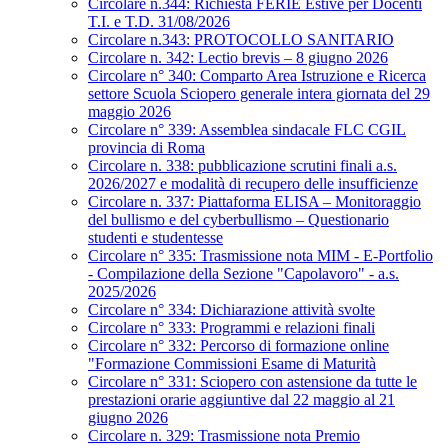
Circolare n.344: Richiesta FERIE Estive per Docenti
T.I. e T.D. 31/08/2026
Circolare n.343: PROTOCOLLO SANITARIO
Circolare n. 342: Lectio brevis – 8 giugno 2026
Circolare n° 340: Comparto Area Istruzione e Ricerca
settore Scuola Sciopero generale intera giornata del 29
maggio 2026
Circolare n° 339: Assemblea sindacale FLC CGIL
provincia di Roma
Circolare n. 338: pubblicazione scrutini finali a.s.
2026/2027 e modalità di recupero delle insufficienze
Circolare n. 337: Piattaforma ELISA – Monitoraggio
del bullismo e del cyberbullismo – Questionario
studenti e studentesse
Circolare n° 335: Trasmissione nota MIM - E-Portfolio
- Compilazione della Sezione "Capolavoro" - a.s.
2025/2026
Circolare n° 334: Dichiarazione attività svolte
Circolare n° 333: Programmi e relazioni finali
Circolare n° 332: Percorso di formazione online
"Formazione Commissioni Esame di Maturità
Circolare n° 331: Sciopero con astensione da tutte le
prestazioni orarie aggiuntive dal 22 maggio al 21
giugno 2026
Circolare n. 329: Trasmissione nota Premio