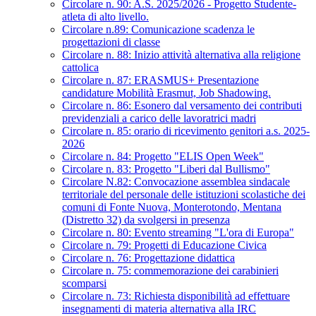
Circolare n. 90: A.S. 2025/2026 - Progetto Studente-
atleta di alto livello.
Circolare n.89: Comunicazione scadenza le
progettazioni di classe
Circolare n. 88: Inizio attività alternativa alla religione
cattolica
Circolare n. 87: ERASMUS+ Presentazione
candidature Mobilità Erasmut, Job Shadowing.
Circolare n. 86: Esonero dal versamento dei contributi
previdenziali a carico delle lavoratrici madri
Circolare n. 85: orario di ricevimento genitori a.s. 2025-
2026
Circolare n. 84: Progetto "ELIS Open Week"
Circolare n. 83: Progetto "Liberi dal Bullismo"
Circolare N.82: Convocazione assemblea sindacale
territoriale del personale delle istituzioni scolastiche dei
comuni di Fonte Nuova, Monterotondo, Mentana
(Distretto 32) da svolgersi in presenza
Circolare n. 80: Evento streaming "L'ora di Europa"
Circolare n. 79: Progetti di Educazione Civica
Circolare n. 76: Progettazione didattica
Circolare n. 75: commemorazione dei carabinieri
scomparsi
Circolare n. 73: Richiesta disponibilità ad effettuare
insegnamenti di materia alternativa alla IRC