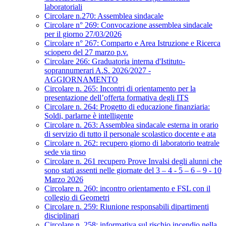
laboratoriali
Circolare n.270: Assemblea sindacale
Circolare n° 269: Convocazione assemblea sindacale
per il giorno 27/03/2026
Circolare n° 267: Comparto e Area Istruzione e Ricerca
sciopero del 27 marzo p.v.
Circolare 266: Graduatoria interna d'Istituto-
soprannumerari A.S. 2026/2027 -
AGGIORNAMENTO
Circolare n. 265: Incontri di orientamento per la
presentazione dell’offerta formativa degli ITS
Circolare n. 264: Progetto di educazione finanziaria:
Soldi, parlarne è intelligente
Circolare n. 263: Assemblea sindacale esterna in orario
di servizio di tutto il personale scolastico docente e ata
Circolare n. 262: recupero giorno di laboratorio teatrale
sede via tirso
Circolare n. 261 recupero Prove Invalsi degli alunni che
sono stati assenti nelle giornate del 3 – 4 - 5 – 6 – 9 - 10
Marzo 2026
Circolare n. 260: incontro orientamento e FSL con il
collegio di Geometri
Circolare n. 259: Riunione responsabili dipartimenti
disciplinari
Circolare n. 258: informativa sul rischio incendio nella