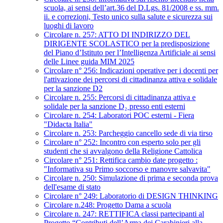
scuola, ai sensi dell’art.36 del D.Lgs. 81/2008 e ss. mm.
ii. e correzioni, Testo unico sulla salute e sicurezza sui
luoghi di lavoro
Circolare n. 257: ATTO DI INDIRIZZO DEL
DIRIGENTE SCOLASTICO per la predisposizione
del Piano d’Istituto per l’Intelligenza Artificiale ai sensi
delle Linee guida MIM 2025
Circolare n° 256: Indicazioni operative per i docenti per
l'attivazione dei percorsi di cittadinanza attiva e solidale
per la sanzione D2
Circolare n. 255: Percorsi di cittadinanza attiva e
solidale per la sanzione D₂ presso enti esterni
Circolare n. 254: Laboratori POC esterni - Fiera
"Didacta Italia"
Circolare n. 253: Parcheggio cancello sede di via tirso
Circolare n° 252: Incontro con esperto solo per gli
studenti che si avvalgono della Religione Cattolica
Circolare n° 251: Rettifica cambio date progetto :
"Informativa su Primo soccorso e manovre salvavita"
Circolare n. 250: Simulazione di prima e seconda prova
dell'esame di stato
Circolare n° 249: Laboratorio di DESIGN THINKING
Circolare n.248: Progetto Dama a scuola
Circolare n. 247: RETTIFICA classi partecipanti al
Progetto “Contributi dell’Arma dei Carabinieri alla