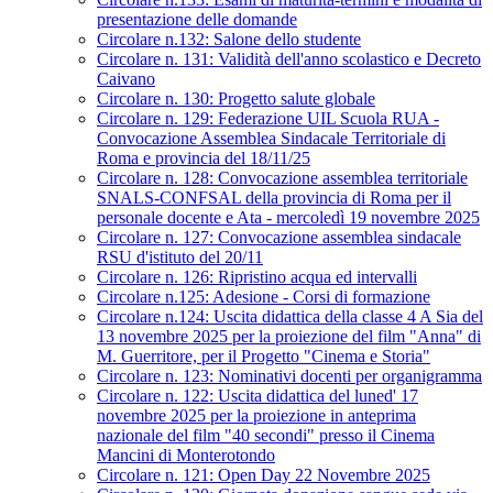
presentazione delle domande
Circolare n.132: Salone dello studente
Circolare n. 131: Validità dell'anno scolastico e Decreto
Caivano
Circolare n. 130: Progetto salute globale
Circolare n. 129: Federazione UIL Scuola RUA -
Convocazione Assemblea Sindacale Territoriale di
Roma e provincia del 18/11/25
Circolare n. 128: Convocazione assemblea territoriale
SNALS-CONFSAL della provincia di Roma per il
personale docente e Ata - mercoledì 19 novembre 2025
Circolare n. 127: Convocazione assemblea sindacale
RSU d'istituto del 20/11
Circolare n. 126: Ripristino acqua ed intervalli
Circolare n.125: Adesione - Corsi di formazione
Circolare n.124: Uscita didattica della classe 4 A Sia del
13 novembre 2025 per la proiezione del film "Anna" di
M. Guerritore, per il Progetto "Cinema e Storia"
Circolare n. 123: Nominativi docenti per organigramma
Circolare n. 122: Uscita didattica del luned' 17
novembre 2025 per la proiezione in anteprima
nazionale del film "40 secondi" presso il Cinema
Mancini di Monterotondo
Circolare n. 121: Open Day 22 Novembre 2025