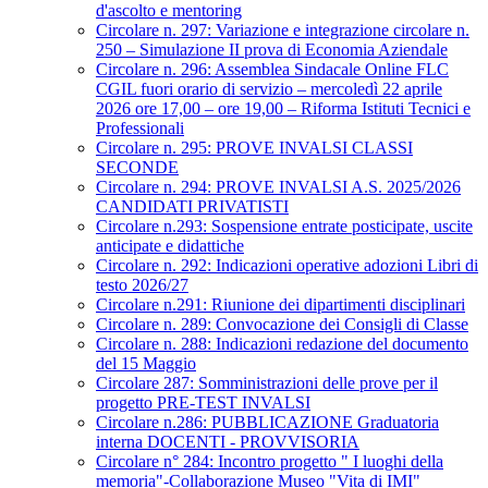
d'ascolto e mentoring
Circolare n. 297: Variazione e integrazione circolare n.
250 – Simulazione II prova di Economia Aziendale
Circolare n. 296: Assemblea Sindacale Online FLC
CGIL fuori orario di servizio – mercoledì 22 aprile
2026 ore 17,00 – ore 19,00 – Riforma Istituti Tecnici e
Professionali
Circolare n. 295: PROVE INVALSI CLASSI
SECONDE
Circolare n. 294: PROVE INVALSI A.S. 2025/2026
CANDIDATI PRIVATISTI
Circolare n.293: Sospensione entrate posticipate, uscite
anticipate e didattiche
Circolare n. 292: Indicazioni operative adozioni Libri di
testo 2026/27
Circolare n.291: Riunione dei dipartimenti disciplinari
Circolare n. 289: Convocazione dei Consigli di Classe
Circolare n. 288: Indicazioni redazione del documento
del 15 Maggio
Circolare 287: Somministrazioni delle prove per il
progetto PRE-TEST INVALSI
Circolare n.286: PUBBLICAZIONE Graduatoria
interna DOCENTI - PROVVISORIA
Circolare n° 284: Incontro progetto " I luoghi della
memoria"-Collaborazione Museo "Vita di IMI"