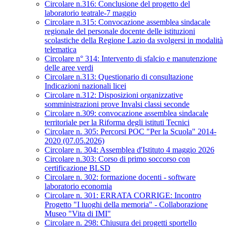
Circolare n.316: Conclusione del progetto del
laboratorio teatrale-7 maggio
Circolare n.315: Convocazione assemblea sindacale
regionale del personale docente delle istituzioni
scolastiche della Regione Lazio da svolgersi in modalità
telematica
Circolare n° 314: Intervento di sfalcio e manutenzione
delle aree verdi
Circolare n.313: Questionario di consultazione
Indicazioni nazionali licei
Circolare n.312: Disposizioni organizzative
somministrazioni prove Invalsi classi seconde
Circolare n.309: convocazione assemblea sindacale
territoriale per la Riforma degli istituti Tecnici
Circolare n. 305: Percorsi POC "Per la Scuola" 2014-
2020 (07.05.2026)
Circolare n. 304: Assemblea d'Istituto 4 maggio 2026
Circolare n.303: Corso di primo soccorso con
certificazione BLSD
Circolare n. 302: formazione docenti - software
laboratorio economia
Circolare n. 301: ERRATA CORRIGE: Incontro
Progetto "I luoghi della memoria" - Collaborazione
Museo "Vita di IMI"
Circolare n. 298: Chiusura dei progetti sportello