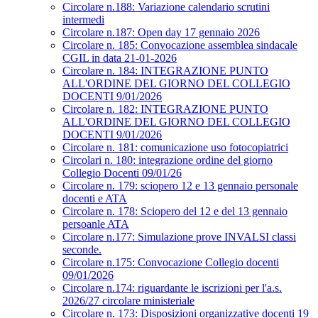
Circolare n.188: Variazione calendario scrutini
intermedi
Circolare n.187: Open day 17 gennaio 2026
Circolare n. 185: Convocazione assemblea sindacale
CGIL in data 21-01-2026
Circolare n. 184: INTEGRAZIONE PUNTO
ALL'ORDINE DEL GIORNO DEL COLLEGIO
DOCENTI 9/01/2026
Circolare n. 182: INTEGRAZIONE PUNTO
ALL'ORDINE DEL GIORNO DEL COLLEGIO
DOCENTI 9/01/2026
Circolare n. 181: comunicazione uso fotocopiatrici
Circolari n. 180: integrazione ordine del giorno
Collegio Docenti 09/01/26
Circolare n. 179: sciopero 12 e 13 gennaio personale
docenti e ATA
Circolare n. 178: Sciopero del 12 e del 13 gennaio
persoanle ATA
Circolare n.177: Simulazione prove INVALSI classi
seconde.
Circolare n.175: Convocazione Collegio docenti
09/01/2026
Circolare n.174: riguardante le iscrizioni per l'a.s.
2026/27 circolare ministeriale
Circolare n. 173: Disposizioni organizzative docenti 19