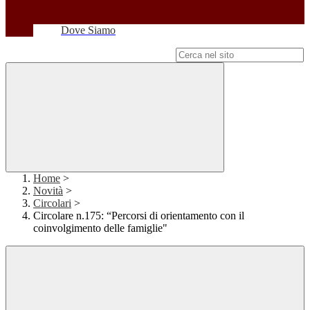
Dove Siamo
Campo di ricerca per le pagine del sito
Home
>
Novità
>
Circolari
>
Circolare n.175: “Percorsi di orientamento con il
coinvolgimento delle famiglie"