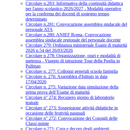
Circolare n.283: Informativa della continuità didattica
per l'anno scolastico 2026/2027 - Modalità operative
per la conferma dei docenti di sostegno tempo
determinato
Circolare n.281: Convocazione assemblea sindacale del
personale ATA
Circolare n.280: ANIEF Roma- Convocazione
assemblea sindacale regionale del personale docente
Circolare 279: Ordinanza ministeriale Esami di maturità
2026 n.54 del 26/03/2026
Circolare n 278: Organizzazione, orari e modalità di
partenza - Viaggio di istruzione Tour della Puglia in
Pullman
Circolare n. 277: Colloqui generali scuola famiglia
Circolare n. 276: Assemblea d'Istituto in data
17/04/2026
Circolare n. 275: Variazione data simulazione della
prima prova dell’Esame di maturità
Circolare n° 274: Recupero giorno di laboratorio
teatrale
Circolare n° 273: Sospensione attività didattiche in
occasione delle festività pasquali
Circolare n° 272: Convocazione dei Consigli delle
Classi quinte
Circolare n.271: Cura e decoro degli ambienti