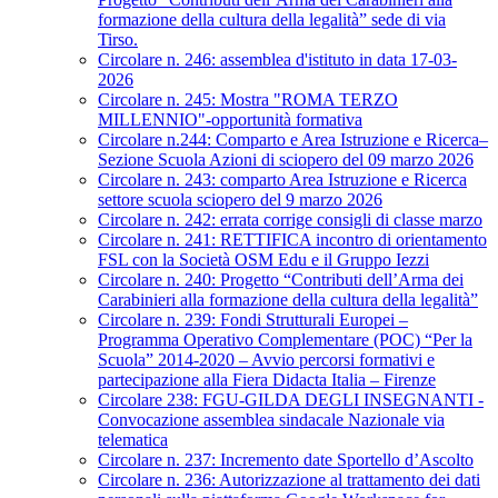
formazione della cultura della legalità” sede di via
Tirso.
Circolare n. 246: assemblea d'istituto in data 17-03-
2026
Circolare n. 245: Mostra "ROMA TERZO
MILLENNIO"-opportunità formativa
Circolare n.244: Comparto e Area Istruzione e Ricerca–
Sezione Scuola Azioni di sciopero del 09 marzo 2026
Circolare n. 243: comparto Area Istruzione e Ricerca
settore scuola sciopero del 9 marzo 2026
Circolare n. 242: errata corrige consigli di classe marzo
Circolare n. 241: RETTIFICA incontro di orientamento
FSL con la Società OSM Edu e il Gruppo Iezzi
Circolare n. 240: Progetto “Contributi dell’Arma dei
Carabinieri alla formazione della cultura della legalità”
Circolare n. 239: Fondi Strutturali Europei –
Programma Operativo Complementare (POC) “Per la
Scuola” 2014-2020 – Avvio percorsi formativi e
partecipazione alla Fiera Didacta Italia – Firenze
Circolare 238: FGU-GILDA DEGLI INSEGNANTI -
Convocazione assemblea sindacale Nazionale via
telematica
Circolare n. 237: Incremento date Sportello d’Ascolto
Circolare n. 236: Autorizzazione al trattamento dei dati