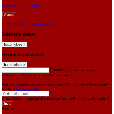
Password dimenticata?
-
Entra con SPID
Entra con CIE
Seleziona utente
button close
×
Recupero password
button close
×
E-mail
Verrà inviato un messaggio
all'indirizzo indicato con le istruzioni necessarie.
Non hai una e-mail associata al nome utente? Effettua il reset della password
tramite la
Login Spaggiari
E-mail inviata, si prega di controllare la casella di posta elettronica!
Errore