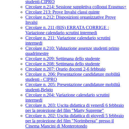
studenti-CIPRO
Circolare n.214: Sessione suppletiva colloqui Erasmus+
Circolare 213: Prove Invalsi classi quinte
Circolare n.212: Disposizioni organizzative Prove
Invalsi
Circolare n. 211 (BIS) ERRATA CORRIGE :
Variazione calendario scrutini intermedi
Circolare n. 211: Variazione calendario scrutini
intermedi
Circolare n.210: Valutazione assenze studenti primo
quadrimestre
Circolare n.209: Settimana dello studente
Circolare n.208: Settimana dello studente
Circolare n.207: Orario docenti 2-6 febbraio
Circolare n. 206: Presentazione candidature mobilità
studenti - CIPRO
Circolare n. 205: Presentazione candidature mobilità
studenti-Belgio
Circolare n.204: Variazione calendario scrutini
intermedi
Circolare n. 203: Uscita didattica di venerdì 6 febbraio
per la proiezione del film "Marty Supreme"
Circolare n. 202: Uscita didattica di giovedì 5 febbraio
per la proiezione del film "Norimberga" presso il
Cinema Mancini di Monterotondo