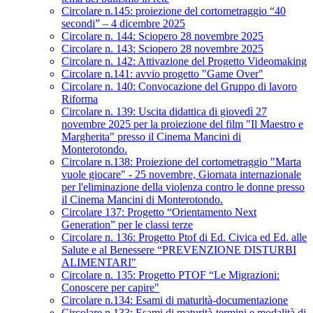
Circolare n.145: proiezione del cortometraggio “40
secondi” – 4 dicembre 2025
Circolare n. 144: Sciopero 28 novembre 2025
Circolare n. 143: Sciopero 28 novembre 2025
Circolare n. 142: Attivazione del Progetto Videomaking
Circolare n.141: avvio progetto "Game Over"
Circolare n. 140: Convocazione del Gruppo di lavoro
Riforma
Circolare n. 139: Uscita didattica di giovedì 27
novembre 2025 per la proiezione del film "Il Maestro e
Margherita" presso il Cinema Mancini di
Monterotondo.
Circolare n.138: Proiezione del cortometraggio "Marta
vuole giocare" - 25 novembre, Giornata internazionale
per l'eliminazione della violenza contro le donne presso
il Cinema Mancini di Monterotondo.
Circolare 137: Progetto “Orientamento Next
Generation” per le classi terze
Circolare n. 136: Progetto Ptof di Ed. Civica ed Ed. alle
Salute e al Benessere “PREVENZIONE DISTURBI
ALIMENTARI"
Circolare n. 135: Progetto PTOF “Le Migrazioni:
Conoscere per capire"
Circolare n.134: Esami di maturità-documentazione
Circolare n.133: Esami di maturità-termini e modalità di