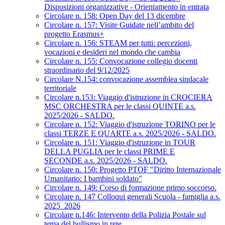
Disposizioni organizzative - Orientamento in entrata
Circolare n. 158: Open Day del 13 dicembre
Circolare n. 157: Visite Guidate nell’ambito del
progetto Erasmus+
Circolare n. 156: STEAM per tutti: percezioni,
vocazioni e desideri nel mondo che cambia
Circolare n. 155: Convocazione collegio docenti
straordinario del 9/12/2025
Circolare N.154: convocazione assemblea sindacale
territoriale
Circolare n.153: Viaggio d'istruzione in CROCIERA
MSC ORCHESTRA per le classi QUINTE a.s.
2025/2026 - SALDO.
Circolare n. 152: Viaggio d'istruzione TORINO per le
classi TERZE E QUARTE a.s. 2025/2026 - SALDO.
Circolare n. 151: Viaggio d'istruzione in TOUR
DELLA PUGLIA per le classi PRIME E
SECONDE a.s. 2025/2026 - SALDO.
Circolare n. 150: Progetto PTOF "Diritto Internazionale
Umanitario: I bambini soldato"
Circolare n. 149: Corso di formazione primo soccorso.
Circolare n. 147 Colloqui generali Scuola - famiglia a.s.
2025_2026
Circolare n.146: Intervento della Polizia Postale sul
tema del bullismo in rete