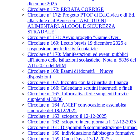
dicembre 2025
Circolare n.172: ERRATA CORRIGE
Circolare n° 172: Progetto PTOF di Ed.Civica e di Ed.
alla salute e al Benessere "ABITUDINI
ALIMENTARI, ALCOOL E SICUREZZA
STRADALE"
Circolare n° 171: Avvio progetto "Game Over"
Circolare n.169: Lectio brevis 19 dicembre 2025 e
sospensione per le festività natalizie
Circolare n° 170: Manifestazioni ed eventi pubblici
all'interno delle istituzioni scolastiche. Nota n. 5836 del
7/11/2025 del MIM
Circolare n.168: Esami di idoneità _ Nuove
disposizioni
Circolare n 167: Incontro con la Guardia di finanza
Circolare n.166: Calendario scrutini intermedi e finali
Circolare n. 165: Informativa ferie supplenti brevi e
supplenti al 30/06
Circolare n. 164: ANIEF convocazione assemblea
sindacale del 18/12/2025
Circolare n. 163: sciopero il 12-12-2025
Circolare n. 162: sciopero intera giornata il 12-12-2025
Circolare n.161: Disponibilità somministrazione farmaci
Circolare n. 160: individuazione fabbisogno formativo
Circolare n. 159: Open Day - 13-12 2025 -