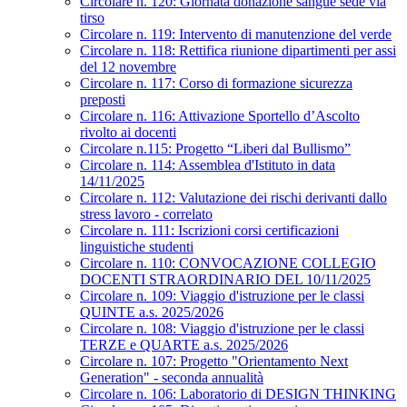
Circolare n. 120: Giornata donazione sangue sede via
tirso
Circolare n. 119: Intervento di manutenzione del verde
Circolare n. 118: Rettifica riunione dipartimenti per assi
del 12 novembre
Circolare n. 117: Corso di formazione sicurezza
preposti
Circolare n. 116: Attivazione Sportello d’Ascolto
rivolto ai docenti
Circolare n.115: Progetto “Liberi dal Bullismo”
Circolare n. 114: Assemblea d'Istituto in data
14/11/2025
Circolare n. 112: Valutazione dei rischi derivanti dallo
stress lavoro - correlato
Circolare n. 111: Iscrizioni corsi certificazioni
linguistiche studenti
Circolare n. 110: CONVOCAZIONE COLLEGIO
DOCENTI STRAORDINARIO DEL 10/11/2025
Circolare n. 109: Viaggio d'istruzione per le classi
QUINTE a.s. 2025/2026
Circolare n. 108: Viaggio d'istruzione per le classi
TERZE e QUARTE a.s. 2025/2026
Circolare n. 107: Progetto "Orientamento Next
Generation" - seconda annualità
Circolare n. 106: Laboratorio di DESIGN THINKING