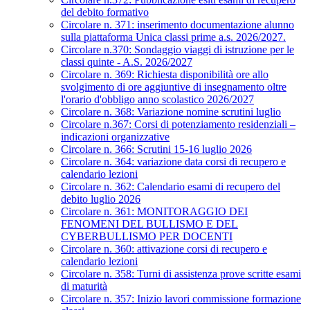
del debito formativo
Circolare n. 371: inserimento documentazione alunno
sulla piattaforma Unica classi prime a.s. 2026/2027.
Circolare n.370: Sondaggio viaggi di istruzione per le
classi quinte - A.S. 2026/2027
Circolare n. 369: Richiesta disponibilità ore allo
svolgimento di ore aggiuntive di insegnamento oltre
l'orario d'obbligo anno scolastico 2026/2027
Circolare n. 368: Variazione nomine scrutini luglio
Circolare n.367: Corsi di potenziamento residenziali –
indicazioni organizzative
Circolare n. 366: Scrutini 15-16 luglio 2026
Circolare n. 364: variazione data corsi di recupero e
calendario lezioni
Circolare n. 362: Calendario esami di recupero del
debito luglio 2026
Circolare n. 361: MONITORAGGIO DEI
FENOMENI DEL BULLISMO E DEL
CYBERBULLISMO PER DOCENTI
Circolare n. 360: attivazione corsi di recupero e
calendario lezioni
Circolare n. 358: Turni di assistenza prove scritte esami
di maturità
Circolare n. 357: Inizio lavori commissione formazione