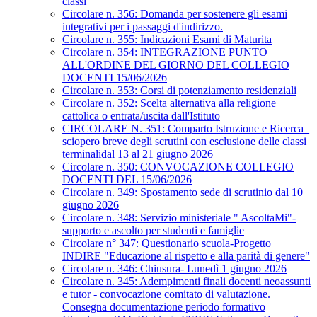
classi
Circolare n. 356: Domanda per sostenere gli esami
integrativi per i passaggi d'indirizzo.
Circolare n. 355: Indicazioni Esami di Maturita
Circolare n. 354: INTEGRAZIONE PUNTO
ALL'ORDINE DEL GIORNO DEL COLLEGIO
DOCENTI 15/06/2026
Circolare n. 353: Corsi di potenziamento residenziali
Circolare n. 352: Scelta alternativa alla religione
cattolica o entrata/uscita dall'Istituto
CIRCOLARE N. 351: Comparto Istruzione e Ricerca_
sciopero breve degli scrutini con esclusione delle classi
terminalidal 13 al 21 giugno 2026
Circolare n. 350: CONVOCAZIONE COLLEGIO
DOCENTI DEL 15/06/2026
Circolare n. 349: Spostamento sede di scrutinio dal 10
giugno 2026
Circolare n. 348: Servizio ministeriale " AscoltaMi"-
supporto e ascolto per studenti e famiglie
Circolare n° 347: Questionario scuola-Progetto
INDIRE "Educazione al rispetto e alla parità di genere"
Circolare n. 346: Chiusura- Lunedì 1 giugno 2026
Circolare n. 345: Adempimenti finali docenti neoassunti
e tutor - convocazione comitato di valutazione.
Consegna documentazione periodo formativo