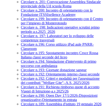
Circolare n. 201: Convocazione Assemblea Sindacale
provinciale della Uil scuola Roma
Circolare n.200: Incontro di orientamento con la
Fondazione ITSSIxellence Academy
Circolare n.199: Incontro di orientamento con il Centro
per l’impiego di Monterotondo
Circolare n. 198: Indicazioni operative scrutini primo
periodo a.s.2025_2026
Circolare n. 197: Laboratori per lo sviluppo delle
competenze trasversali
Circolare n.196: Corso utilizzo iPad aule PNRR-
Classroom
Circolare n.195: Spostamento incontro Croce Rossa
Italiana classi seconde del liceo
Circolare n.194: Simulazione d'intervento di primo
soccorso con ambulanza
Circolare n.193: Giornate donazione sangue
Circolare n.192: Orientamento interno classi seconde
Circolare n.192: Criteri e modalità per l'assegnazione
dei contributi "Welfare Gite"–A.S. 2025/2026
Circolare n.191: Richiesta rimborso quote di acconto
Viaggi di Istruzione-a.s 2025/26
Circolare n.190: Open Day 17/1/2026-Disposizioni
organizzative-Orientamento in entrata
Circolare n.189: Assemblea d'istituto 19 gennaio 2026