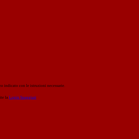
o indicato con le istruzioni necessarie.
ite la
Login Spaggiari