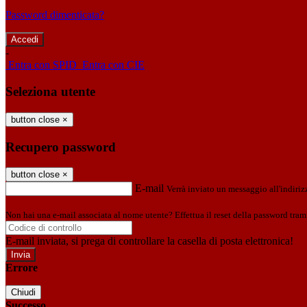
Password dimenticata?
-
Entra con SPID
Entra con CIE
Seleziona utente
button close
×
Recupero password
button close
×
E-mail
Verrà inviato un messaggio all'indirizz
Non hai una e-mail associata al nome utente? Effettua il reset della password tram
E-mail inviata, si prega di controllare la casella di posta elettronica!
Errore
Chiudi
Successo