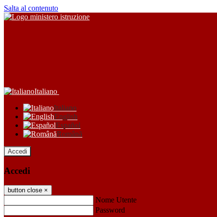
Salta al contenuto
Italiano
Italiano
English
Español
Română
Accedi
Accedi
button close
×
Nome Utente
Password