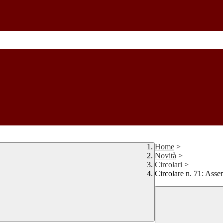
Home
>
Novità
>
Circolari
>
Circolare n. 71: Asse