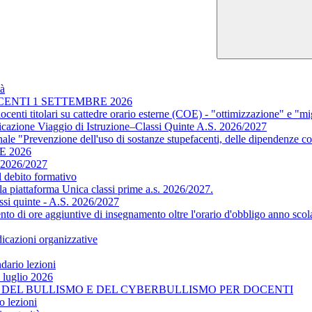
tà
OCENTI 1 SETTEMBRE 2026
docenti titolari su cattedre orario esterne (COE) - "ottimizzazione" e "m
ficazione Viaggio di Istruzione–Classi Quinte A.S. 2026/2027
ale "Prevenzione dell'uso di sostanze stupefacenti, delle dipendenze co
E 2026
. 2026/2027
l debito formativo
a piattaforma Unica classi prime a.s. 2026/2027.
assi quinte - A.S. 2026/2027
mento di ore aggiuntive di insegnamento oltre l'orario d'obbligo anno sco
dicazioni organizzative
ndario lezioni
o luglio 2026
ENI DEL BULLISMO E DEL CYBERBULLISMO PER DOCENTI
o lezioni