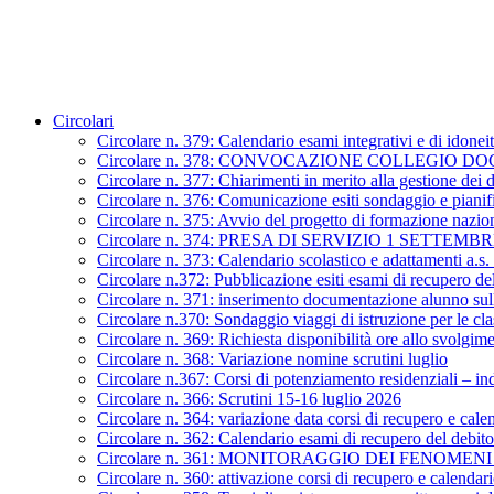
Circolari
Circolare n. 379: Calendario esami integrativi e di idonei
Circolare n. 378: CONVOCAZIONE COLLEGIO D
Circolare n. 377: Chiarimenti in merito alla gestione dei 
Circolare n. 376: Comunicazione esiti sondaggio e piani
Circolare n. 375: Avvio del progetto di formazione nazion
Circolare n. 374: PRESA DI SERVIZIO 1 SETTEMBR
Circolare n. 373: Calendario scolastico e adattamenti a.s
Circolare n.372: Pubblicazione esiti esami di recupero de
Circolare n. 371: inserimento documentazione alunno sull
Circolare n.370: Sondaggio viaggi di istruzione per le cl
Circolare n. 369: Richiesta disponibilità ore allo svolgi
Circolare n. 368: Variazione nomine scrutini luglio
Circolare n.367: Corsi di potenziamento residenziali – in
Circolare n. 366: Scrutini 15-16 luglio 2026
Circolare n. 364: variazione data corsi di recupero e cale
Circolare n. 362: Calendario esami di recupero del debit
Circolare n. 361: MONITORAGGIO DEI FENOM
Circolare n. 360: attivazione corsi di recupero e calendari