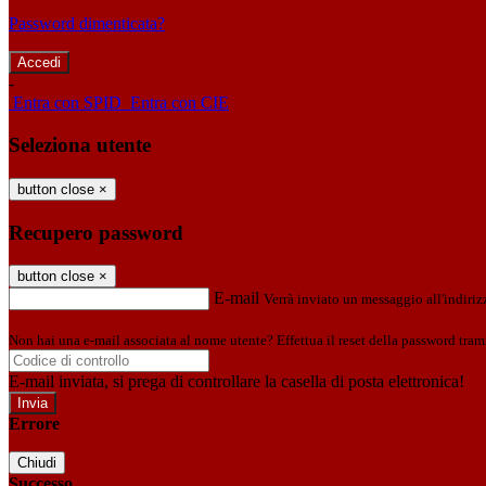
Password dimenticata?
-
Entra con SPID
Entra con CIE
Seleziona utente
button close
×
Recupero password
button close
×
E-mail
Verrà inviato un messaggio all'indirizz
Non hai una e-mail associata al nome utente? Effettua il reset della password tram
E-mail inviata, si prega di controllare la casella di posta elettronica!
Errore
Chiudi
Successo