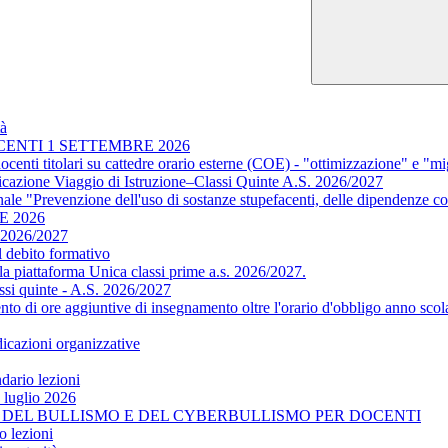
tà
OCENTI 1 SETTEMBRE 2026
docenti titolari su cattedre orario esterne (COE) - "ottimizzazione" e "m
ficazione Viaggio di Istruzione–Classi Quinte A.S. 2026/2027
ale "Prevenzione dell'uso di sostanze stupefacenti, delle dipendenze co
E 2026
. 2026/2027
l debito formativo
a piattaforma Unica classi prime a.s. 2026/2027.
assi quinte - A.S. 2026/2027
mento di ore aggiuntive di insegnamento oltre l'orario d'obbligo anno sco
dicazioni organizzative
ndario lezioni
o luglio 2026
ENI DEL BULLISMO E DEL CYBERBULLISMO PER DOCENTI
o lezioni