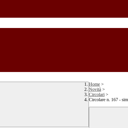
Home
>
Novità
>
Circolari
>
Circolare n. 167 - si