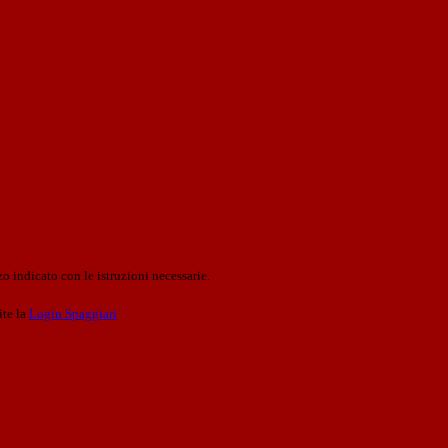
o indicato con le istruzioni necessarie.
ite la
Login Spaggiari