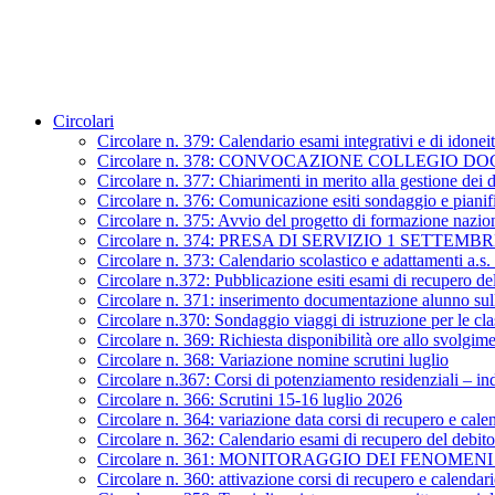
Circolari
Circolare n. 379: Calendario esami integrativi e di idonei
Circolare n. 378: CONVOCAZIONE COLLEGIO D
Circolare n. 377: Chiarimenti in merito alla gestione dei 
Circolare n. 376: Comunicazione esiti sondaggio e piani
Circolare n. 375: Avvio del progetto di formazione nazion
Circolare n. 374: PRESA DI SERVIZIO 1 SETTEMBR
Circolare n. 373: Calendario scolastico e adattamenti a.s
Circolare n.372: Pubblicazione esiti esami di recupero de
Circolare n. 371: inserimento documentazione alunno sull
Circolare n.370: Sondaggio viaggi di istruzione per le cl
Circolare n. 369: Richiesta disponibilità ore allo svolgi
Circolare n. 368: Variazione nomine scrutini luglio
Circolare n.367: Corsi di potenziamento residenziali – in
Circolare n. 366: Scrutini 15-16 luglio 2026
Circolare n. 364: variazione data corsi di recupero e cale
Circolare n. 362: Calendario esami di recupero del debit
Circolare n. 361: MONITORAGGIO DEI FENOM
Circolare n. 360: attivazione corsi di recupero e calendari