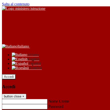
Salta al contenuto
Italiano
Italiano
English
Español
Română
Accedi
Accedi
button close
×
Nome Utente
Password