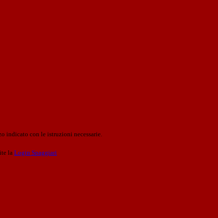
o indicato con le istruzioni necessarie.
ite la
Login Spaggiari