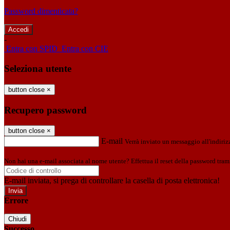
Password dimenticata?
-
Entra con SPID
Entra con CIE
Seleziona utente
button close
×
Recupero password
button close
×
E-mail
Verrà inviato un messaggio all'indirizz
Non hai una e-mail associata al nome utente? Effettua il reset della password tram
E-mail inviata, si prega di controllare la casella di posta elettronica!
Errore
Chiudi
Successo