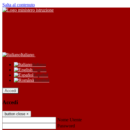
Salta al contenuto
Italiano
Italiano
English
Español
Română
Accedi
Accedi
button close
×
Nome Utente
Password