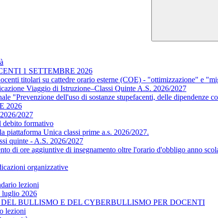
tà
OCENTI 1 SETTEMBRE 2026
docenti titolari su cattedre orario esterne (COE) - "ottimizzazione" e "m
ficazione Viaggio di Istruzione–Classi Quinte A.S. 2026/2027
ale "Prevenzione dell'uso di sostanze stupefacenti, delle dipendenze co
E 2026
. 2026/2027
l debito formativo
a piattaforma Unica classi prime a.s. 2026/2027.
assi quinte - A.S. 2026/2027
mento di ore aggiuntive di insegnamento oltre l'orario d'obbligo anno sco
dicazioni organizzative
ndario lezioni
o luglio 2026
ENI DEL BULLISMO E DEL CYBERBULLISMO PER DOCENTI
o lezioni