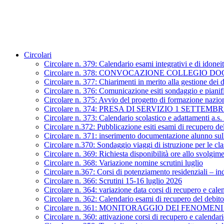
Circolari
Circolare n. 379: Calendario esami integrativi e di idonei
Circolare n. 378: CONVOCAZIONE COLLEGIO D
Circolare n. 377: Chiarimenti in merito alla gestione dei 
Circolare n. 376: Comunicazione esiti sondaggio e piani
Circolare n. 375: Avvio del progetto di formazione nazion
Circolare n. 374: PRESA DI SERVIZIO 1 SETTEMBR
Circolare n. 373: Calendario scolastico e adattamenti a.s
Circolare n.372: Pubblicazione esiti esami di recupero de
Circolare n. 371: inserimento documentazione alunno sull
Circolare n.370: Sondaggio viaggi di istruzione per le cl
Circolare n. 369: Richiesta disponibilità ore allo svolgi
Circolare n. 368: Variazione nomine scrutini luglio
Circolare n.367: Corsi di potenziamento residenziali – in
Circolare n. 366: Scrutini 15-16 luglio 2026
Circolare n. 364: variazione data corsi di recupero e cale
Circolare n. 362: Calendario esami di recupero del debit
Circolare n. 361: MONITORAGGIO DEI FENOM
Circolare n. 360: attivazione corsi di recupero e calendari