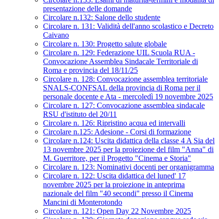
presentazione delle domande
Circolare n.132: Salone dello studente
Circolare n. 131: Validità dell'anno scolastico e Decreto
Caivano
Circolare n. 130: Progetto salute globale
Circolare n. 129: Federazione UIL Scuola RUA -
Convocazione Assemblea Sindacale Territoriale di
Roma e provincia del 18/11/25
Circolare n. 128: Convocazione assemblea territoriale
SNALS-CONFSAL della provincia di Roma per il
personale docente e Ata - mercoledì 19 novembre 2025
Circolare n. 127: Convocazione assemblea sindacale
RSU d'istituto del 20/11
Circolare n. 126: Ripristino acqua ed intervalli
Circolare n.125: Adesione - Corsi di formazione
Circolare n.124: Uscita didattica della classe 4 A Sia del
13 novembre 2025 per la proiezione del film "Anna" di
M. Guerritore, per il Progetto "Cinema e Storia"
Circolare n. 123: Nominativi docenti per organigramma
Circolare n. 122: Uscita didattica del luned' 17
novembre 2025 per la proiezione in anteprima
nazionale del film "40 secondi" presso il Cinema
Mancini di Monterotondo
Circolare n. 121: Open Day 22 Novembre 2025