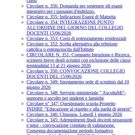
classi
Circolare n. 356: Domanda per sostenere gli esami
integrativi per i passaggi d'indirizzo.
Circolare n. 355: Indicazioni Esami di Maturita
Circolare n. 354: INTEGRAZIONE PUNTO
ALL'ORDINE DEL GIORNO DEL COLLEGIO
DOCENTI 15/06/2026
Circolare n. 353: Corsi di potenziamento residenziali
Circolare n. 352: Scelta alternativa alla religione
cattolica o entrata/uscita dall'Istituto
CIRCOLARE N. 351: Comparto Istruzione e Ricerca_
sciopero breve degli scrutini con esclusione delle classi
terminalidal 13 al 21 giugno 2026
Circolare n. 350: CONVOCAZIONE COLLEGIO
DOCENTI DEL 15/06/2026
Circolare n. 349: Spostamento sede di scrutinio dal 10
giugno 2026
Circolare n. 348: Servizio ministeriale " AscoltaMi"-
supporto e ascolto per studenti e famiglie
Circolare n° 347: Questionario scuola-Progetto
INDIRE "Educazione al rispetto e alla parità di genere"
Circolare n. 346: Chiusura- Lunedì 1 giugno 2026
Circolare n. 345: Adempimenti finali docenti neoassunti
e tutor - convocazione comitato di valutazione.
Consegna documentazione periodo formativo