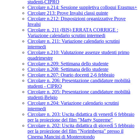
studenti-CIPRO
Circolare n.214: Sessione suppletiva colloqui Erasmus+
Circolare 213: Prove Invalsi classi quinte
Circolare n.212: Disposizioni organizzative Prove
Invalsi
Circolare n. 211 (BIS) ERRATA CORRIGE :
Variazione calendario scrutini intermedi
Circolare n. 211: Variazione calendario scrutini
intermedi
Circolare n.210: Valutazione assenze studenti primo
quadrimestre
Circolare n.209: Settimana dello studente
Circolare n.208: Settimana dello studente
Circolare n.207: Orario docenti 2-6 febbraio
Circolare n. 206: Presentazione candidature mobilità
studenti - CIPRO
Circolare n. 205: Presentazione candidature mobilità
studenti-Belgio
Circolare n.204: Variazione calendario scrutini
intermedi
Circolare n. 203: Uscita didattica di venerdì 6 febbraio
per la proiezione del film "Marty Supreme"
Circolare n. 202: Uscita didattica di giovedì 5 febbraio
per la proiezione del film "Norimberga" presso il
Cinema Mancini di Monterotondo