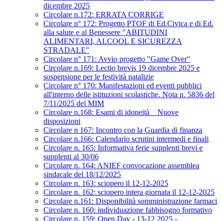
dicembre 2025
Circolare n.172: ERRATA CORRIGE
Circolare n° 172: Progetto PTOF di Ed.Civica e di Ed.
alla salute e al Benessere "ABITUDINI
ALIMENTARI, ALCOOL E SICUREZZA
STRADALE"
Circolare n° 171: Avvio progetto "Game Over"
Circolare n.169: Lectio brevis 19 dicembre 2025 e
sospensione per le festività natalizie
Circolare n° 170: Manifestazioni ed eventi pubblici
all'interno delle istituzioni scolastiche. Nota n. 5836 del
7/11/2025 del MIM
Circolare n.168: Esami di idoneità _ Nuove
disposizioni
Circolare n 167: Incontro con la Guardia di finanza
Circolare n.166: Calendario scrutini intermedi e finali
Circolare n. 165: Informativa ferie supplenti brevi e
supplenti al 30/06
Circolare n. 164: ANIEF convocazione assemblea
sindacale del 18/12/2025
Circolare n. 163: sciopero il 12-12-2025
Circolare n. 162: sciopero intera giornata il 12-12-2025
Circolare n.161: Disponibilità somministrazione farmaci
Circolare n. 160: individuazione fabbisogno formativo
Circolare n. 159: Open Day - 13-12 2025 -