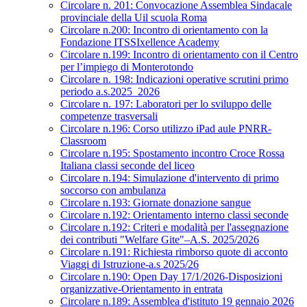
Circolare n. 201: Convocazione Assemblea Sindacale
provinciale della Uil scuola Roma
Circolare n.200: Incontro di orientamento con la
Fondazione ITSSIxellence Academy
Circolare n.199: Incontro di orientamento con il Centro
per l’impiego di Monterotondo
Circolare n. 198: Indicazioni operative scrutini primo
periodo a.s.2025_2026
Circolare n. 197: Laboratori per lo sviluppo delle
competenze trasversali
Circolare n.196: Corso utilizzo iPad aule PNRR-
Classroom
Circolare n.195: Spostamento incontro Croce Rossa
Italiana classi seconde del liceo
Circolare n.194: Simulazione d'intervento di primo
soccorso con ambulanza
Circolare n.193: Giornate donazione sangue
Circolare n.192: Orientamento interno classi seconde
Circolare n.192: Criteri e modalità per l'assegnazione
dei contributi "Welfare Gite"–A.S. 2025/2026
Circolare n.191: Richiesta rimborso quote di acconto
Viaggi di Istruzione-a.s 2025/26
Circolare n.190: Open Day 17/1/2026-Disposizioni
organizzative-Orientamento in entrata
Circolare n.189: Assemblea d'istituto 19 gennaio 2026