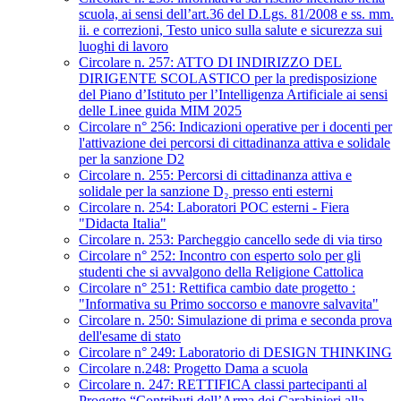
scuola, ai sensi dell’art.36 del D.Lgs. 81/2008 e ss. mm.
ii. e correzioni, Testo unico sulla salute e sicurezza sui
luoghi di lavoro
Circolare n. 257: ATTO DI INDIRIZZO DEL
DIRIGENTE SCOLASTICO per la predisposizione
del Piano d’Istituto per l’Intelligenza Artificiale ai sensi
delle Linee guida MIM 2025
Circolare n° 256: Indicazioni operative per i docenti per
l'attivazione dei percorsi di cittadinanza attiva e solidale
per la sanzione D2
Circolare n. 255: Percorsi di cittadinanza attiva e
solidale per la sanzione D₂ presso enti esterni
Circolare n. 254: Laboratori POC esterni - Fiera
"Didacta Italia"
Circolare n. 253: Parcheggio cancello sede di via tirso
Circolare n° 252: Incontro con esperto solo per gli
studenti che si avvalgono della Religione Cattolica
Circolare n° 251: Rettifica cambio date progetto :
"Informativa su Primo soccorso e manovre salvavita"
Circolare n. 250: Simulazione di prima e seconda prova
dell'esame di stato
Circolare n° 249: Laboratorio di DESIGN THINKING
Circolare n.248: Progetto Dama a scuola
Circolare n. 247: RETTIFICA classi partecipanti al
Progetto “Contributi dell’Arma dei Carabinieri alla