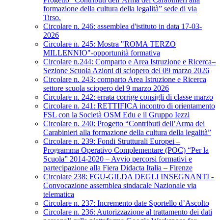
formazione della cultura della legalità” sede di via
Tirso.
Circolare n. 246: assemblea d'istituto in data 17-03-
2026
Circolare n. 245: Mostra "ROMA TERZO
MILLENNIO"-opportunità formativa
Circolare n.244: Comparto e Area Istruzione e Ricerca–
Sezione Scuola Azioni di sciopero del 09 marzo 2026
Circolare n. 243: comparto Area Istruzione e Ricerca
settore scuola sciopero del 9 marzo 2026
Circolare n. 242: errata corrige consigli di classe marzo
Circolare n. 241: RETTIFICA incontro di orientamento
FSL con la Società OSM Edu e il Gruppo Iezzi
Circolare n. 240: Progetto “Contributi dell’Arma dei
Carabinieri alla formazione della cultura della legalità”
Circolare n. 239: Fondi Strutturali Europei –
Programma Operativo Complementare (POC) “Per la
Scuola” 2014-2020 – Avvio percorsi formativi e
partecipazione alla Fiera Didacta Italia – Firenze
Circolare 238: FGU-GILDA DEGLI INSEGNANTI -
Convocazione assemblea sindacale Nazionale via
telematica
Circolare n. 237: Incremento date Sportello d’Ascolto
Circolare n. 236: Autorizzazione al trattamento dei dati