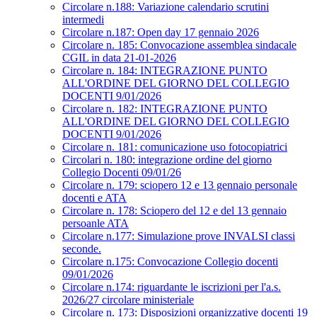
Circolare n.188: Variazione calendario scrutini
intermedi
Circolare n.187: Open day 17 gennaio 2026
Circolare n. 185: Convocazione assemblea sindacale
CGIL in data 21-01-2026
Circolare n. 184: INTEGRAZIONE PUNTO
ALL'ORDINE DEL GIORNO DEL COLLEGIO
DOCENTI 9/01/2026
Circolare n. 182: INTEGRAZIONE PUNTO
ALL'ORDINE DEL GIORNO DEL COLLEGIO
DOCENTI 9/01/2026
Circolare n. 181: comunicazione uso fotocopiatrici
Circolari n. 180: integrazione ordine del giorno
Collegio Docenti 09/01/26
Circolare n. 179: sciopero 12 e 13 gennaio personale
docenti e ATA
Circolare n. 178: Sciopero del 12 e del 13 gennaio
persoanle ATA
Circolare n.177: Simulazione prove INVALSI classi
seconde.
Circolare n.175: Convocazione Collegio docenti
09/01/2026
Circolare n.174: riguardante le iscrizioni per l'a.s.
2026/27 circolare ministeriale
Circolare n. 173: Disposizioni organizzative docenti 19