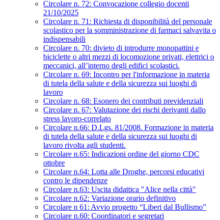
Circolare n. 72: Convocazione collegio docenti
21/10/2025
Circolare n. 71: Richiesta di disponibilità del personale
scolastico per la somministrazione di farmaci salvavita o
indispensabili
Circolare n. 70: divieto di introdurre monopattini e
biciclette o altri mezzi di locomozione privati, elettrici o
meccanici, all’interno degli edifici scolastici.
Circolare n. 69: Incontro per l'informazione in materia
di tutela della salute e della sicurezza sui luoghi di
lavoro
Circolare n. 68: Esonero dei contributi previdenziali
Circolare n. 67: Valutazione dei rischi derivanti dallo
stress lavoro-correlato
Circolare n.66: D.Lgs. 81/2008. Formazione in materia
di tutela della salute e della sicurezza sui luoghi di
lavoro rivolta agli studenti.
Circolare n.65: Indicazioni ordine del giorno CDC
ottobre
Circolare n.64: Lotta alle Droghe, percorsi educativi
contro le dipendenze
Circolare n.63: Uscita didattica "Alice nella città"
Circolare n.62: Variazione orario definitivo
Circolare n 61: Avvio progetto “Liberi dal Bullismo”
Circolare n.60: Coordinatori e segretari