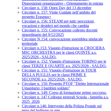
Disposizioni organizzative - Orientamento in entrata
Circolare n. 158: Open Day del 13 dicembre
Circolare n. 157: Visite Guidate nell’ambito del
progetto Erasmus+
Circolare n. 156: STEAM per tutti: percezioni,
vocazioni e desideri nel mondo che cambia
Circolare n. 155: Convocazione collegio docenti
straordinario del 9/12/2025
Circolare N.154: convocazione assemblea sindacale
territoriale
Circolare n.153: Viaggio d'istruzione in CROCIERA
MSC ORCHESTRA per le classi QUINTE a.s.
2025/2026 - SALDO.
Circolare n. 152: Viaggio d'istruzione TORINO per le
classi TERZE E QUARTE a.s. 2025/2026 - SALDO.
Circolare n. 151: Viaggio d'istruzione in TOUR
DELLA PUGLIA per le classi PRIME E
SECONDE a.s. 2025/2026 - SALDO.
Circolare n. 150: Progetto PTOF "Diritto Internazionale
Umanitario: I bambini soldato"
Circolare n. 149: Corso di formazione primo soccorso.
Circolare n. 147 Colloqui generali Scuola - famiglia a.s.
2025_2026
Circolare n.146: Intervento della Polizia Postale sul
tema del bullismo in rete