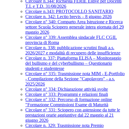
Circolare n.344: Richiesta FERIE Estive per Docenti
T.I. e T.D. 31/08/2026
Circolare n.343: PROTOCOLLO SANITARIO
Circolare n. 342: Lectio brevis – 8 giugno 2026
Circolare n° 340: Comparto Area Istruzione e Ricerca
settore Scuola Sciopero generale intera giornata del 29
maggio 2026
Circolare n° 339: Assemblea sindacale FLC CGIL
provincia di Roma
Circolare n. 338: pubblicazione scrutini finali a.s.
2026/2027 e modalità di recupero delle insufficienze
Circolare n. 337: Piattaforma ELISA – Monitoraggio
del bullismo e del cyberbullismo – Questionario
studenti e studentesse
Circolare n° 335: Trasmissione nota MIM - E-Portfolio
- Compilazione della Sezione "Capolavoro" - a.s.
2025/2026
Circolare n° 334: Dichiarazione attività svolte
Circolare n° 333: Programmi e relazioni finali
Circolare n° 332: Percorso di formazione online
"Formazione Commissioni Esame di Maturità
Circolare n° 331: Sciopero con astensione da tutte le
prestazioni orarie aggiuntive dal 22 maggio al 21
giugno 2026
Circolare n. 329: Trasmissione nota Premio