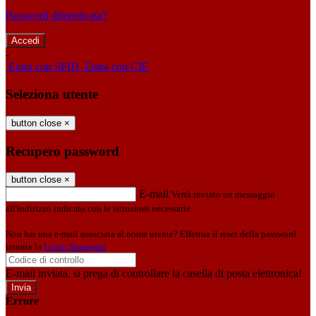
Password dimenticata?
-
Entra con SPID
Entra con CIE
Seleziona utente
button close
×
Recupero password
button close
×
E-mail
Verrà inviato un messaggio
all'indirizzo indicato con le istruzioni necessarie.
Non hai una e-mail associata al nome utente? Effettua il reset della password
tramite la
Login Spaggiari
E-mail inviata, si prega di controllare la casella di posta elettronica!
Errore