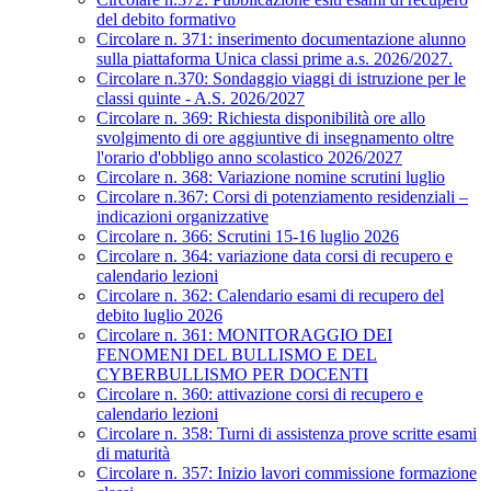
del debito formativo
Circolare n. 371: inserimento documentazione alunno
sulla piattaforma Unica classi prime a.s. 2026/2027.
Circolare n.370: Sondaggio viaggi di istruzione per le
classi quinte - A.S. 2026/2027
Circolare n. 369: Richiesta disponibilità ore allo
svolgimento di ore aggiuntive di insegnamento oltre
l'orario d'obbligo anno scolastico 2026/2027
Circolare n. 368: Variazione nomine scrutini luglio
Circolare n.367: Corsi di potenziamento residenziali –
indicazioni organizzative
Circolare n. 366: Scrutini 15-16 luglio 2026
Circolare n. 364: variazione data corsi di recupero e
calendario lezioni
Circolare n. 362: Calendario esami di recupero del
debito luglio 2026
Circolare n. 361: MONITORAGGIO DEI
FENOMENI DEL BULLISMO E DEL
CYBERBULLISMO PER DOCENTI
Circolare n. 360: attivazione corsi di recupero e
calendario lezioni
Circolare n. 358: Turni di assistenza prove scritte esami
di maturità
Circolare n. 357: Inizio lavori commissione formazione