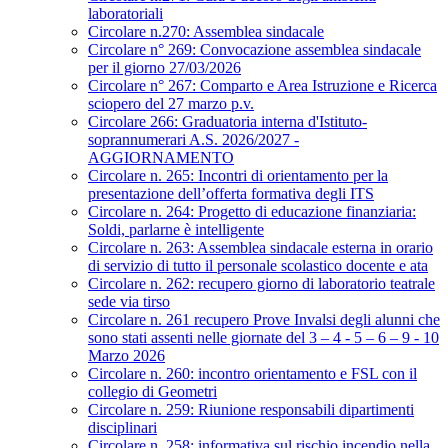
laboratoriali
Circolare n.270: Assemblea sindacale
Circolare n° 269: Convocazione assemblea sindacale
per il giorno 27/03/2026
Circolare n° 267: Comparto e Area Istruzione e Ricerca
sciopero del 27 marzo p.v.
Circolare 266: Graduatoria interna d'Istituto-
soprannumerari A.S. 2026/2027 -
AGGIORNAMENTO
Circolare n. 265: Incontri di orientamento per la
presentazione dell’offerta formativa degli ITS
Circolare n. 264: Progetto di educazione finanziaria:
Soldi, parlarne è intelligente
Circolare n. 263: Assemblea sindacale esterna in orario
di servizio di tutto il personale scolastico docente e ata
Circolare n. 262: recupero giorno di laboratorio teatrale
sede via tirso
Circolare n. 261 recupero Prove Invalsi degli alunni che
sono stati assenti nelle giornate del 3 – 4 - 5 – 6 – 9 - 10
Marzo 2026
Circolare n. 260: incontro orientamento e FSL con il
collegio di Geometri
Circolare n. 259: Riunione responsabili dipartimenti
disciplinari
Circolare n. 258: informativa sul rischio incendio nella