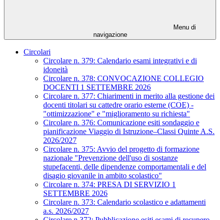
Menu di
navigazione
Circolari
Circolare n. 379: Calendario esami integrativi e di
idoneità
Circolare n. 378: CONVOCAZIONE COLLEGIO
DOCENTI 1 SETTEMBRE 2026
Circolare n. 377: Chiarimenti in merito alla gestione dei
docenti titolari su cattedre orario esterne (COE) -
"ottimizzazione" e "miglioramento su richiesta"
Circolare n. 376: Comunicazione esiti sondaggio e
pianificazione Viaggio di Istruzione–Classi Quinte A.S.
2026/2027
Circolare n. 375: Avvio del progetto di formazione
nazionale "Prevenzione dell'uso di sostanze
stupefacenti, delle dipendenze comportamentali e del
disagio giovanile in ambito scolastico"
Circolare n. 374: PRESA DI SERVIZIO 1
SETTEMBRE 2026
Circolare n. 373: Calendario scolastico e adattamenti
a.s. 2026/2027
Circolare n.372: Pubblicazione esiti esami di recupero