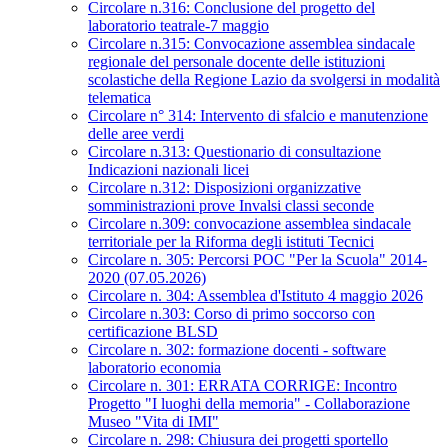
Circolare n.316: Conclusione del progetto del
laboratorio teatrale-7 maggio
Circolare n.315: Convocazione assemblea sindacale
regionale del personale docente delle istituzioni
scolastiche della Regione Lazio da svolgersi in modalità
telematica
Circolare n° 314: Intervento di sfalcio e manutenzione
delle aree verdi
Circolare n.313: Questionario di consultazione
Indicazioni nazionali licei
Circolare n.312: Disposizioni organizzative
somministrazioni prove Invalsi classi seconde
Circolare n.309: convocazione assemblea sindacale
territoriale per la Riforma degli istituti Tecnici
Circolare n. 305: Percorsi POC "Per la Scuola" 2014-
2020 (07.05.2026)
Circolare n. 304: Assemblea d'Istituto 4 maggio 2026
Circolare n.303: Corso di primo soccorso con
certificazione BLSD
Circolare n. 302: formazione docenti - software
laboratorio economia
Circolare n. 301: ERRATA CORRIGE: Incontro
Progetto "I luoghi della memoria" - Collaborazione
Museo "Vita di IMI"
Circolare n. 298: Chiusura dei progetti sportello