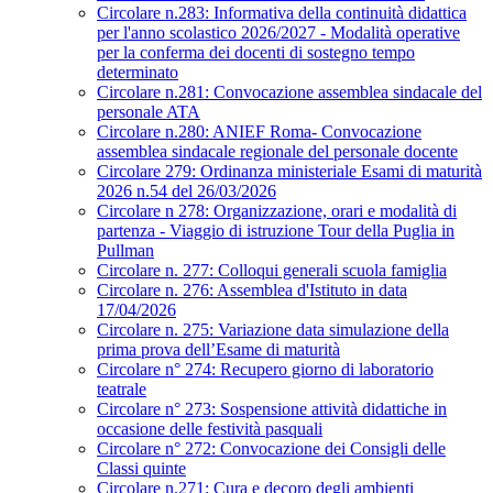
Circolare n.283: Informativa della continuità didattica
per l'anno scolastico 2026/2027 - Modalità operative
per la conferma dei docenti di sostegno tempo
determinato
Circolare n.281: Convocazione assemblea sindacale del
personale ATA
Circolare n.280: ANIEF Roma- Convocazione
assemblea sindacale regionale del personale docente
Circolare 279: Ordinanza ministeriale Esami di maturità
2026 n.54 del 26/03/2026
Circolare n 278: Organizzazione, orari e modalità di
partenza - Viaggio di istruzione Tour della Puglia in
Pullman
Circolare n. 277: Colloqui generali scuola famiglia
Circolare n. 276: Assemblea d'Istituto in data
17/04/2026
Circolare n. 275: Variazione data simulazione della
prima prova dell’Esame di maturità
Circolare n° 274: Recupero giorno di laboratorio
teatrale
Circolare n° 273: Sospensione attività didattiche in
occasione delle festività pasquali
Circolare n° 272: Convocazione dei Consigli delle
Classi quinte
Circolare n.271: Cura e decoro degli ambienti