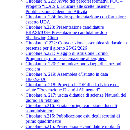
Circolare n. 225: Avvio dei percorsi formativi POC –
Progetto “E.A.S.I. Educare alle scelte insieme” –
Pubblicazione Calendario Attività
Circolare n. 224: Invito sperimentazione con formatore
esperto UDA
Circolare n.223: Presentazione candidature
ERASMUS+ Presentazione candidature Job
Shadowing Cipro
Circolare n° 222: Convocazione assemblea sindacale in
presenza per il giorno 25/02/2026
Circolare n.221: Viaggio di istruzione Torino-
Programma, orari e sistemazione alberghiera
Circolare n. 220: Comunicazione viaggi di istruzioni
crociera
Circolare n. 219: Assemblea d’Istituto in data
18/02/2026
Circolare n. 218: Progetto PTOF di ed. civica e ed.
salute "Prevenzione Disturbi Alimentari"
Circolare n. 217: uscita didattica di scienze Naturali del
giorno 19 febbraio
Circolare n.216: Errata corrige, variazione docenti
somministratori
Circolare n.215: Pubblicazione esiti degli scrutini di
primo quadrimestre
Circolare n.215: Presentazione candidature mobilità