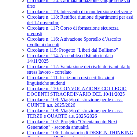
Circolare n. 120: Giornata donazione sangue sede via
tirso
Circolare n. 119: Intervento di manutenzione del verde
Circolare n. 118: Rettifica riunione dipartimenti per assi
del 12 novembre
Circolare n. 117: Corso di formazione sicurezza
preposti
Circolare n. 116: Attivazione Sportello d’Ascolto
rivolto ai docenti
Circolare n.115: Progetto “Liberi dal Bullismo”
Circolare n. 114: Assemblea d'Istituto in data
14/11/2025
Circolare n. 112: Valutazione dei rischi derivanti dallo
stress lavoro - correlato
Circolare n. 111: Iscrizioni corsi certificazioni
linguistiche studenti
Circolare n. 110: CONVOCAZIONE COLLEGIO
DOCENTI STRAORDINARIO DEL 10/11/2025
Circolare n. 109: Viaggio d'istruzione per le classi
QUINTE a.s. 2025/2026
Circolare n. 108: Viaggio d'istruzione per le classi
TERZE e QUARTE a.s. 2025/2026
Circolare n. 107: Progetto "Orientamento Next
Generation" - seconda annualità
Circolare n. 106: Laboratorio di DESIGN THINKING