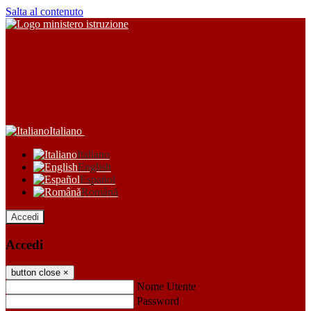
Salta al contenuto
Italiano
Italiano
English
Español
Română
Accedi
Accedi
button close
×
Nome Utente
Password