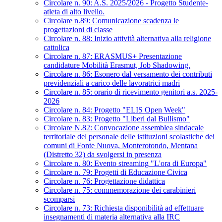
Circolare n. 90: A.S. 2025/2026 - Progetto Studente-
atleta di alto livello.
Circolare n.89: Comunicazione scadenza le
progettazioni di classe
Circolare n. 88: Inizio attività alternativa alla religione
cattolica
Circolare n. 87: ERASMUS+ Presentazione
candidature Mobilità Erasmut, Job Shadowing.
Circolare n. 86: Esonero dal versamento dei contributi
previdenziali a carico delle lavoratrici madri
Circolare n. 85: orario di ricevimento genitori a.s. 2025-
2026
Circolare n. 84: Progetto "ELIS Open Week"
Circolare n. 83: Progetto "Liberi dal Bullismo"
Circolare N.82: Convocazione assemblea sindacale
territoriale del personale delle istituzioni scolastiche dei
comuni di Fonte Nuova, Monterotondo, Mentana
(Distretto 32) da svolgersi in presenza
Circolare n. 80: Evento streaming "L'ora di Europa"
Circolare n. 79: Progetti di Educazione Civica
Circolare n. 76: Progettazione didattica
Circolare n. 75: commemorazione dei carabinieri
scomparsi
Circolare n. 73: Richiesta disponibilità ad effettuare
insegnamenti di materia alternativa alla IRC