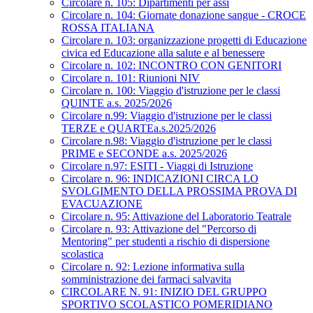
Circolare n. 105: Dipartimenti per assi
Circolare n. 104: Giornate donazione sangue - CROCE
ROSSA ITALIANA
Circolare n. 103: organizzazione progetti di Educazione
civica ed Educazione alla salute e al benessere
Circolare n. 102: INCONTRO CON GENITORI
Circolare n. 101: Riunioni NIV
Circolare n. 100: Viaggio d'istruzione per le classi
QUINTE a.s. 2025/2026
Circolare n.99: Viaggio d'istruzione per le classi
TERZE e QUARTEa.s.2025/2026
Circolare n.98: Viaggio d'istruzione per le classi
PRIME e SECONDE a.s. 2025/2026
Circolare n.97: ESITI - Viaggi di Istruzione
Circolare n. 96: INDICAZIONI CIRCA LO
SVOLGIMENTO DELLA PROSSIMA PROVA DI
EVACUAZIONE
Circolare n. 95: Attivazione del Laboratorio Teatrale
Circolare n. 93: Attivazione del "Percorso di
Mentoring" per studenti a rischio di dispersione
scolastica
Circolare n. 92: Lezione informativa sulla
somministrazione dei farmaci salvavita
CIRCOLARE N. 91: INIZIO DEL GRUPPO
SPORTIVO SCOLASTICO POMERIDIANO