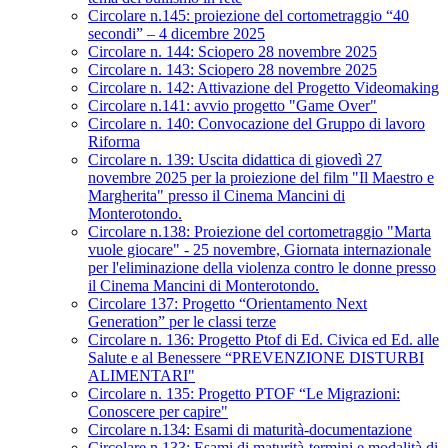
Circolare n.145: proiezione del cortometraggio “40
secondi” – 4 dicembre 2025
Circolare n. 144: Sciopero 28 novembre 2025
Circolare n. 143: Sciopero 28 novembre 2025
Circolare n. 142: Attivazione del Progetto Videomaking
Circolare n.141: avvio progetto "Game Over"
Circolare n. 140: Convocazione del Gruppo di lavoro
Riforma
Circolare n. 139: Uscita didattica di giovedì 27
novembre 2025 per la proiezione del film "Il Maestro e
Margherita" presso il Cinema Mancini di
Monterotondo.
Circolare n.138: Proiezione del cortometraggio "Marta
vuole giocare" - 25 novembre, Giornata internazionale
per l'eliminazione della violenza contro le donne presso
il Cinema Mancini di Monterotondo.
Circolare 137: Progetto “Orientamento Next
Generation” per le classi terze
Circolare n. 136: Progetto Ptof di Ed. Civica ed Ed. alle
Salute e al Benessere “PREVENZIONE DISTURBI
ALIMENTARI"
Circolare n. 135: Progetto PTOF “Le Migrazioni:
Conoscere per capire"
Circolare n.134: Esami di maturità-documentazione
Circolare n.133: Esami di maturità-termini e modalità di