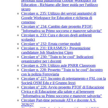
personali sulla piattaforma Google Workspace for
Education - Richiamo alle linee guida per l'utilizzo
sicuro
Circolare n. 235: Utilizzo dei servizi aggiuntivi di
Google Workspace for Education e richiesta di
consenso
Circolare n° 234: Cambio date progetto PTOF:
"Informativa su Primo soccorso e manovre salvavita"
Circolare n. 233: Cura e decoro degli ambienti
scolastici
Circolare n° 232: Errata corrige moduli
Circolare n. 231: ERASMUS+ Presentazione
candidature Job Shadowing Cipro
Circolare n° 230: "Train to be cool" Indicazioni
organizzative per i docenti
Circolare n. 229: Utilizzo aule PNRR Classroom
Circolare n. 228: Progetto "Train to be cool"-Incontro
con la polizia Ferroviaria
Circolare n° 227: Incontro di orientamento e FSL con la
Società OSM Edu e il Gruppo Iezzi
Circolare n° 226: Avvio progetto PTOF di Educazione
Civica e di Educazione alla salute e al benessere
"Informativa su Primo soccorso e manovre salvavita"
Circolare Part-time personale ATA e docente A.S.
2026/27