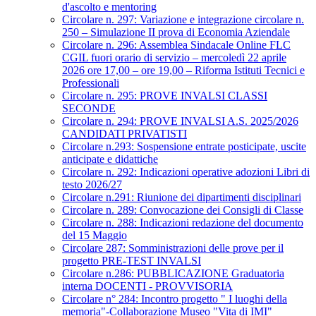
d'ascolto e mentoring
Circolare n. 297: Variazione e integrazione circolare n.
250 – Simulazione II prova di Economia Aziendale
Circolare n. 296: Assemblea Sindacale Online FLC
CGIL fuori orario di servizio – mercoledì 22 aprile
2026 ore 17,00 – ore 19,00 – Riforma Istituti Tecnici e
Professionali
Circolare n. 295: PROVE INVALSI CLASSI
SECONDE
Circolare n. 294: PROVE INVALSI A.S. 2025/2026
CANDIDATI PRIVATISTI
Circolare n.293: Sospensione entrate posticipate, uscite
anticipate e didattiche
Circolare n. 292: Indicazioni operative adozioni Libri di
testo 2026/27
Circolare n.291: Riunione dei dipartimenti disciplinari
Circolare n. 289: Convocazione dei Consigli di Classe
Circolare n. 288: Indicazioni redazione del documento
del 15 Maggio
Circolare 287: Somministrazioni delle prove per il
progetto PRE-TEST INVALSI
Circolare n.286: PUBBLICAZIONE Graduatoria
interna DOCENTI - PROVVISORIA
Circolare n° 284: Incontro progetto " I luoghi della
memoria"-Collaborazione Museo "Vita di IMI"