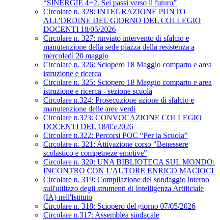
“SINERGIE 4+2. Sei passi verso il futuro”
Circolare n. 328: INTEGRAZIONE PUNTO
ALL'ORDINE DEL GIORNO DEL COLLEGIO
DOCENTI 18/05/2026
Circolare n. 327: rinviato intervento di sfalcio e
manutenzione della sede piazza della resistenza a
mercoledì 20 maggio
Circolare n. 326: Sciopero 18 Maggio comparto e area
istruzione e ricerca
Circolare n. 325: Sciopero 18 Maggio comparto e area
istruzione e ricerca - sezione scuola
Circolare n.324: Prosecuzione azione di sfalcio e
manutenzione delle aree verdi
Circolare n.323: CONVOCAZIONE COLLEGIO
DOCENTI DEL 18/05/2026
Circolare n.322: Percorsi POC “Per la Scuola”
Circolare n. 321: Attivazione corso "Benessere
scolastico e competneze emotive"
Circolare n. 320: UNA BIBLIOTECA SUL MONDO:
INCONTRO CON L'AUTORE ENRICO MACIOCI
Circolare n. 319: Compilazione del sondaggio interno
sull'utilizzo degli strumenti di Intelligenza Artificiale
(IA) nell'Istituto
Circolare n. 318: Sciopero del giorno 07/05/2026
Circolare n.317: Assemblea sindacale