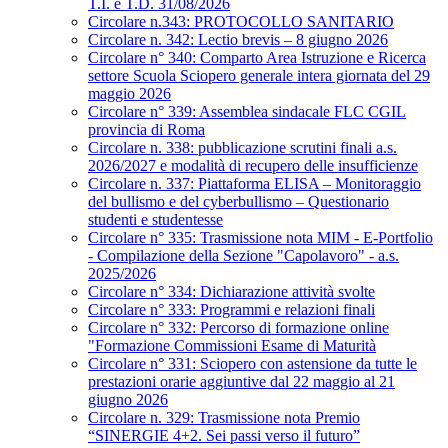
T.I. e T.D. 31/08/2026
Circolare n.343: PROTOCOLLO SANITARIO
Circolare n. 342: Lectio brevis – 8 giugno 2026
Circolare n° 340: Comparto Area Istruzione e Ricerca
settore Scuola Sciopero generale intera giornata del 29
maggio 2026
Circolare n° 339: Assemblea sindacale FLC CGIL
provincia di Roma
Circolare n. 338: pubblicazione scrutini finali a.s.
2026/2027 e modalità di recupero delle insufficienze
Circolare n. 337: Piattaforma ELISA – Monitoraggio
del bullismo e del cyberbullismo – Questionario
studenti e studentesse
Circolare n° 335: Trasmissione nota MIM - E-Portfolio
- Compilazione della Sezione "Capolavoro" - a.s.
2025/2026
Circolare n° 334: Dichiarazione attività svolte
Circolare n° 333: Programmi e relazioni finali
Circolare n° 332: Percorso di formazione online
"Formazione Commissioni Esame di Maturità
Circolare n° 331: Sciopero con astensione da tutte le
prestazioni orarie aggiuntive dal 22 maggio al 21
giugno 2026
Circolare n. 329: Trasmissione nota Premio
“SINERGIE 4+2. Sei passi verso il futuro”