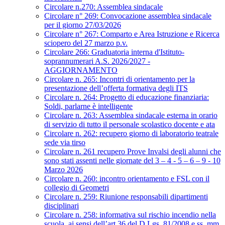
Circolare n.270: Assemblea sindacale
Circolare n° 269: Convocazione assemblea sindacale
per il giorno 27/03/2026
Circolare n° 267: Comparto e Area Istruzione e Ricerca
sciopero del 27 marzo p.v.
Circolare 266: Graduatoria interna d'Istituto-
soprannumerari A.S. 2026/2027 -
AGGIORNAMENTO
Circolare n. 265: Incontri di orientamento per la
presentazione dell’offerta formativa degli ITS
Circolare n. 264: Progetto di educazione finanziaria:
Soldi, parlarne è intelligente
Circolare n. 263: Assemblea sindacale esterna in orario
di servizio di tutto il personale scolastico docente e ata
Circolare n. 262: recupero giorno di laboratorio teatrale
sede via tirso
Circolare n. 261 recupero Prove Invalsi degli alunni che
sono stati assenti nelle giornate del 3 – 4 - 5 – 6 – 9 - 10
Marzo 2026
Circolare n. 260: incontro orientamento e FSL con il
collegio di Geometri
Circolare n. 259: Riunione responsabili dipartimenti
disciplinari
Circolare n. 258: informativa sul rischio incendio nella
scuola, ai sensi dell’art.36 del D.Lgs. 81/2008 e ss. mm.