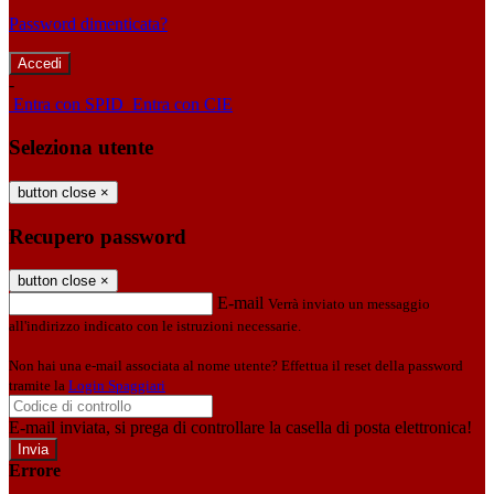
Password dimenticata?
-
Entra con SPID
Entra con CIE
Seleziona utente
button close
×
Recupero password
button close
×
E-mail
Verrà inviato un messaggio
all'indirizzo indicato con le istruzioni necessarie.
Non hai una e-mail associata al nome utente? Effettua il reset della password
tramite la
Login Spaggiari
E-mail inviata, si prega di controllare la casella di posta elettronica!
Errore