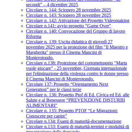
secondi” – 4 dicembre 2025
Circolare n. 144: Sciopero 28 novembre 2025
Circolare n. 143: Sciopero 28 novembre 2025
Circolare n. 142: Attivazione del Progetto Videomaking
Circolare n.141: avvio progetto "Game Over"
Circolare n. 140: Convocazione del Gruppo di lavoro
Riforma
Circolare n. 139: Uscita didattica di giovedì 27
novembre 2025 per la proiezione del film "Il Maestro e
Margherita" presso il Cinema Mancini di
Monterotondo.
Circolare n.138: Proiezione del cortometraggio "Marta
vuole giocare" - 25 novembre, Giornata internazionale
per l'eliminazione della violenza contro le donne presso
il Cinema Mancini di Monterotondo.
Circolare 137: Progetto “Orientamento Next
Generation” per le classi terze
Circolare n. 136: Progetto Ptof di Ed. Civica ed Ed. alle
Salute e al Benessere “PREVENZIONE DISTURBI
ALIMENTARI"
Circolare n. 135: Progetto PTOF “Le Migrazioni:
Conoscere per capire"
Circolare n.134: Esami di maturità-documentazione
Circolare n.133: Esami di maturità-termini e modalità di
presentazione delle domande