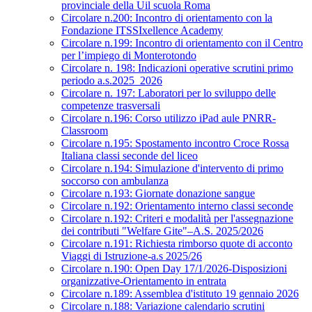
provinciale della Uil scuola Roma
Circolare n.200: Incontro di orientamento con la
Fondazione ITSSIxellence Academy
Circolare n.199: Incontro di orientamento con il Centro
per l’impiego di Monterotondo
Circolare n. 198: Indicazioni operative scrutini primo
periodo a.s.2025_2026
Circolare n. 197: Laboratori per lo sviluppo delle
competenze trasversali
Circolare n.196: Corso utilizzo iPad aule PNRR-
Classroom
Circolare n.195: Spostamento incontro Croce Rossa
Italiana classi seconde del liceo
Circolare n.194: Simulazione d'intervento di primo
soccorso con ambulanza
Circolare n.193: Giornate donazione sangue
Circolare n.192: Orientamento interno classi seconde
Circolare n.192: Criteri e modalità per l'assegnazione
dei contributi "Welfare Gite"–A.S. 2025/2026
Circolare n.191: Richiesta rimborso quote di acconto
Viaggi di Istruzione-a.s 2025/26
Circolare n.190: Open Day 17/1/2026-Disposizioni
organizzative-Orientamento in entrata
Circolare n.189: Assemblea d'istituto 19 gennaio 2026
Circolare n.188: Variazione calendario scrutini