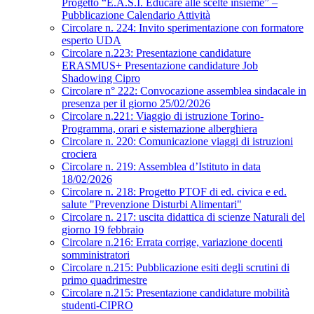
Progetto “E.A.S.I. Educare alle scelte insieme” –
Pubblicazione Calendario Attività
Circolare n. 224: Invito sperimentazione con formatore
esperto UDA
Circolare n.223: Presentazione candidature
ERASMUS+ Presentazione candidature Job
Shadowing Cipro
Circolare n° 222: Convocazione assemblea sindacale in
presenza per il giorno 25/02/2026
Circolare n.221: Viaggio di istruzione Torino-
Programma, orari e sistemazione alberghiera
Circolare n. 220: Comunicazione viaggi di istruzioni
crociera
Circolare n. 219: Assemblea d’Istituto in data
18/02/2026
Circolare n. 218: Progetto PTOF di ed. civica e ed.
salute "Prevenzione Disturbi Alimentari"
Circolare n. 217: uscita didattica di scienze Naturali del
giorno 19 febbraio
Circolare n.216: Errata corrige, variazione docenti
somministratori
Circolare n.215: Pubblicazione esiti degli scrutini di
primo quadrimestre
Circolare n.215: Presentazione candidature mobilità
studenti-CIPRO