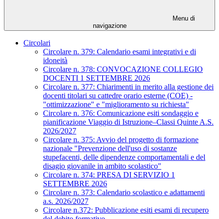
Menu di
navigazione
Circolari
Circolare n. 379: Calendario esami integrativi e di
idoneità
Circolare n. 378: CONVOCAZIONE COLLEGIO
DOCENTI 1 SETTEMBRE 2026
Circolare n. 377: Chiarimenti in merito alla gestione dei
docenti titolari su cattedre orario esterne (COE) -
"ottimizzazione" e "miglioramento su richiesta"
Circolare n. 376: Comunicazione esiti sondaggio e
pianificazione Viaggio di Istruzione–Classi Quinte A.S.
2026/2027
Circolare n. 375: Avvio del progetto di formazione
nazionale "Prevenzione dell'uso di sostanze
stupefacenti, delle dipendenze comportamentali e del
disagio giovanile in ambito scolastico"
Circolare n. 374: PRESA DI SERVIZIO 1
SETTEMBRE 2026
Circolare n. 373: Calendario scolastico e adattamenti
a.s. 2026/2027
Circolare n.372: Pubblicazione esiti esami di recupero
del debito formativo