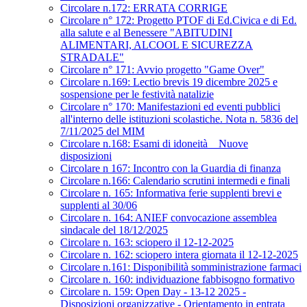
Circolare n.172: ERRATA CORRIGE
Circolare n° 172: Progetto PTOF di Ed.Civica e di Ed.
alla salute e al Benessere "ABITUDINI
ALIMENTARI, ALCOOL E SICUREZZA
STRADALE"
Circolare n° 171: Avvio progetto "Game Over"
Circolare n.169: Lectio brevis 19 dicembre 2025 e
sospensione per le festività natalizie
Circolare n° 170: Manifestazioni ed eventi pubblici
all'interno delle istituzioni scolastiche. Nota n. 5836 del
7/11/2025 del MIM
Circolare n.168: Esami di idoneità _ Nuove
disposizioni
Circolare n 167: Incontro con la Guardia di finanza
Circolare n.166: Calendario scrutini intermedi e finali
Circolare n. 165: Informativa ferie supplenti brevi e
supplenti al 30/06
Circolare n. 164: ANIEF convocazione assemblea
sindacale del 18/12/2025
Circolare n. 163: sciopero il 12-12-2025
Circolare n. 162: sciopero intera giornata il 12-12-2025
Circolare n.161: Disponibilità somministrazione farmaci
Circolare n. 160: individuazione fabbisogno formativo
Circolare n. 159: Open Day - 13-12 2025 -
Disposizioni organizzative - Orientamento in entrata