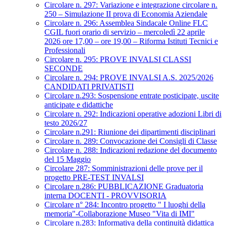
Circolare n. 297: Variazione e integrazione circolare n.
250 – Simulazione II prova di Economia Aziendale
Circolare n. 296: Assemblea Sindacale Online FLC
CGIL fuori orario di servizio – mercoledì 22 aprile
2026 ore 17,00 – ore 19,00 – Riforma Istituti Tecnici e
Professionali
Circolare n. 295: PROVE INVALSI CLASSI
SECONDE
Circolare n. 294: PROVE INVALSI A.S. 2025/2026
CANDIDATI PRIVATISTI
Circolare n.293: Sospensione entrate posticipate, uscite
anticipate e didattiche
Circolare n. 292: Indicazioni operative adozioni Libri di
testo 2026/27
Circolare n.291: Riunione dei dipartimenti disciplinari
Circolare n. 289: Convocazione dei Consigli di Classe
Circolare n. 288: Indicazioni redazione del documento
del 15 Maggio
Circolare 287: Somministrazioni delle prove per il
progetto PRE-TEST INVALSI
Circolare n.286: PUBBLICAZIONE Graduatoria
interna DOCENTI - PROVVISORIA
Circolare n° 284: Incontro progetto " I luoghi della
memoria"-Collaborazione Museo "Vita di IMI"
Circolare n.283: Informativa della continuità didattica