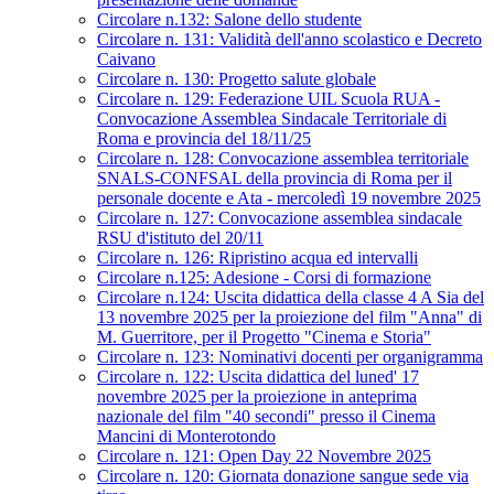
Circolare n.132: Salone dello studente
Circolare n. 131: Validità dell'anno scolastico e Decreto
Caivano
Circolare n. 130: Progetto salute globale
Circolare n. 129: Federazione UIL Scuola RUA -
Convocazione Assemblea Sindacale Territoriale di
Roma e provincia del 18/11/25
Circolare n. 128: Convocazione assemblea territoriale
SNALS-CONFSAL della provincia di Roma per il
personale docente e Ata - mercoledì 19 novembre 2025
Circolare n. 127: Convocazione assemblea sindacale
RSU d'istituto del 20/11
Circolare n. 126: Ripristino acqua ed intervalli
Circolare n.125: Adesione - Corsi di formazione
Circolare n.124: Uscita didattica della classe 4 A Sia del
13 novembre 2025 per la proiezione del film "Anna" di
M. Guerritore, per il Progetto "Cinema e Storia"
Circolare n. 123: Nominativi docenti per organigramma
Circolare n. 122: Uscita didattica del luned' 17
novembre 2025 per la proiezione in anteprima
nazionale del film "40 secondi" presso il Cinema
Mancini di Monterotondo
Circolare n. 121: Open Day 22 Novembre 2025
Circolare n. 120: Giornata donazione sangue sede via