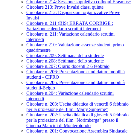
Circolare n.214: Sessione suppletiva colloqui Erasmus+
Circolare 213: Prove Invalsi classi quinte
Circolare n.212: Disposizioni organizzative Prove
Invalsi
Circolare n. 211 (BIS) ERRATA CORRIGE :
Variazione calendario scrutini intermedi
Circolare n. 211: Variazione calendario scrutini
intermedi
Circolare n.210: Valutazione assenze studenti primo
quadrimestre
Circolare n.209: Settimana dello studente
Circolare n.208: Settimana dello studente
Circolare n.207: Orario docenti 2-6 febbraio
Circolare n. 206: Presentazione candidature mobilità
studenti - CIPRO
Circolare n. 205: Presentazione candidature mobilità
studenti-Belgio
Circolare n.204: Variazione calendario scrutini
intermedi
Circolare n. 203: Uscita didattica di venerdì 6 febbraio
per la proiezione del film "Marty Supreme"
Circolare n. 202: Uscita didattica di giovedì 5 febbraio
per la proiezione del film "Norimberga" presso il
Cinema Mancini di Monterotondo
Circolare n. 201: Convocazione Assemblea Sindacale