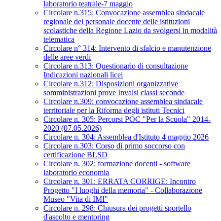
laboratorio teatrale-7 maggio
Circolare n.315: Convocazione assemblea sindacale
regionale del personale docente delle istituzioni
scolastiche della Regione Lazio da svolgersi in modalità
telematica
Circolare n° 314: Intervento di sfalcio e manutenzione
delle aree verdi
Circolare n.313: Questionario di consultazione
Indicazioni nazionali licei
Circolare n.312: Disposizioni organizzative
somministrazioni prove Invalsi classi seconde
Circolare n.309: convocazione assemblea sindacale
territoriale per la Riforma degli istituti Tecnici
Circolare n. 305: Percorsi POC "Per la Scuola" 2014-
2020 (07.05.2026)
Circolare n. 304: Assemblea d'Istituto 4 maggio 2026
Circolare n.303: Corso di primo soccorso con
certificazione BLSD
Circolare n. 302: formazione docenti - software
laboratorio economia
Circolare n. 301: ERRATA CORRIGE: Incontro
Progetto "I luoghi della memoria" - Collaborazione
Museo "Vita di IMI"
Circolare n. 298: Chiusura dei progetti sportello
d'ascolto e mentoring