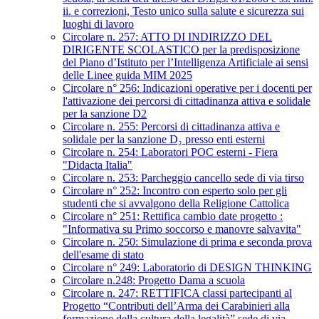
ii. e correzioni, Testo unico sulla salute e sicurezza sui
luoghi di lavoro
Circolare n. 257: ATTO DI INDIRIZZO DEL
DIRIGENTE SCOLASTICO per la predisposizione
del Piano d’Istituto per l’Intelligenza Artificiale ai sensi
delle Linee guida MIM 2025
Circolare n° 256: Indicazioni operative per i docenti per
l'attivazione dei percorsi di cittadinanza attiva e solidale
per la sanzione D2
Circolare n. 255: Percorsi di cittadinanza attiva e
solidale per la sanzione D₂ presso enti esterni
Circolare n. 254: Laboratori POC esterni - Fiera
"Didacta Italia"
Circolare n. 253: Parcheggio cancello sede di via tirso
Circolare n° 252: Incontro con esperto solo per gli
studenti che si avvalgono della Religione Cattolica
Circolare n° 251: Rettifica cambio date progetto :
"Informativa su Primo soccorso e manovre salvavita"
Circolare n. 250: Simulazione di prima e seconda prova
dell'esame di stato
Circolare n° 249: Laboratorio di DESIGN THINKING
Circolare n.248: Progetto Dama a scuola
Circolare n. 247: RETTIFICA classi partecipanti al
Progetto “Contributi dell’Arma dei Carabinieri alla
formazione della cultura della legalità” sede di via