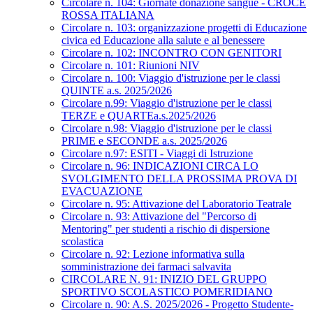
Circolare n. 104: Giornate donazione sangue - CROCE
ROSSA ITALIANA
Circolare n. 103: organizzazione progetti di Educazione
civica ed Educazione alla salute e al benessere
Circolare n. 102: INCONTRO CON GENITORI
Circolare n. 101: Riunioni NIV
Circolare n. 100: Viaggio d'istruzione per le classi
QUINTE a.s. 2025/2026
Circolare n.99: Viaggio d'istruzione per le classi
TERZE e QUARTEa.s.2025/2026
Circolare n.98: Viaggio d'istruzione per le classi
PRIME e SECONDE a.s. 2025/2026
Circolare n.97: ESITI - Viaggi di Istruzione
Circolare n. 96: INDICAZIONI CIRCA LO
SVOLGIMENTO DELLA PROSSIMA PROVA DI
EVACUAZIONE
Circolare n. 95: Attivazione del Laboratorio Teatrale
Circolare n. 93: Attivazione del "Percorso di
Mentoring" per studenti a rischio di dispersione
scolastica
Circolare n. 92: Lezione informativa sulla
somministrazione dei farmaci salvavita
CIRCOLARE N. 91: INIZIO DEL GRUPPO
SPORTIVO SCOLASTICO POMERIDIANO
Circolare n. 90: A.S. 2025/2026 - Progetto Studente-