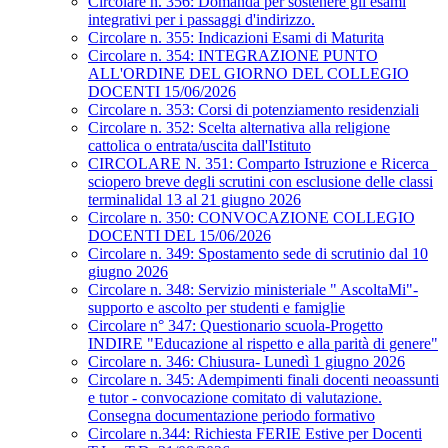
Circolare n. 356: Domanda per sostenere gli esami
integrativi per i passaggi d'indirizzo.
Circolare n. 355: Indicazioni Esami di Maturita
Circolare n. 354: INTEGRAZIONE PUNTO
ALL'ORDINE DEL GIORNO DEL COLLEGIO
DOCENTI 15/06/2026
Circolare n. 353: Corsi di potenziamento residenziali
Circolare n. 352: Scelta alternativa alla religione
cattolica o entrata/uscita dall'Istituto
CIRCOLARE N. 351: Comparto Istruzione e Ricerca_
sciopero breve degli scrutini con esclusione delle classi
terminalidal 13 al 21 giugno 2026
Circolare n. 350: CONVOCAZIONE COLLEGIO
DOCENTI DEL 15/06/2026
Circolare n. 349: Spostamento sede di scrutinio dal 10
giugno 2026
Circolare n. 348: Servizio ministeriale " AscoltaMi"-
supporto e ascolto per studenti e famiglie
Circolare n° 347: Questionario scuola-Progetto
INDIRE "Educazione al rispetto e alla parità di genere"
Circolare n. 346: Chiusura- Lunedì 1 giugno 2026
Circolare n. 345: Adempimenti finali docenti neoassunti
e tutor - convocazione comitato di valutazione.
Consegna documentazione periodo formativo
Circolare n.344: Richiesta FERIE Estive per Docenti