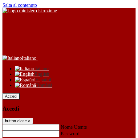
Salta al contenuto
Italiano
Italiano
English
Español
Română
Accedi
Accedi
button close
×
Nome Utente
Password