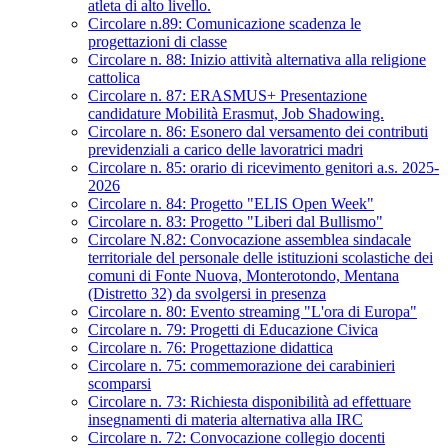
atleta di alto livello.
Circolare n.89: Comunicazione scadenza le
progettazioni di classe
Circolare n. 88: Inizio attività alternativa alla religione
cattolica
Circolare n. 87: ERASMUS+ Presentazione
candidature Mobilità Erasmut, Job Shadowing.
Circolare n. 86: Esonero dal versamento dei contributi
previdenziali a carico delle lavoratrici madri
Circolare n. 85: orario di ricevimento genitori a.s. 2025-
2026
Circolare n. 84: Progetto "ELIS Open Week"
Circolare n. 83: Progetto "Liberi dal Bullismo"
Circolare N.82: Convocazione assemblea sindacale
territoriale del personale delle istituzioni scolastiche dei
comuni di Fonte Nuova, Monterotondo, Mentana
(Distretto 32) da svolgersi in presenza
Circolare n. 80: Evento streaming "L'ora di Europa"
Circolare n. 79: Progetti di Educazione Civica
Circolare n. 76: Progettazione didattica
Circolare n. 75: commemorazione dei carabinieri
scomparsi
Circolare n. 73: Richiesta disponibilità ad effettuare
insegnamenti di materia alternativa alla IRC
Circolare n. 72: Convocazione collegio docenti