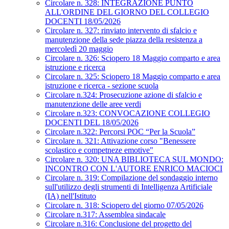
Circolare n. 328: INTEGRAZIONE PUNTO
ALL'ORDINE DEL GIORNO DEL COLLEGIO
DOCENTI 18/05/2026
Circolare n. 327: rinviato intervento di sfalcio e
manutenzione della sede piazza della resistenza a
mercoledì 20 maggio
Circolare n. 326: Sciopero 18 Maggio comparto e area
istruzione e ricerca
Circolare n. 325: Sciopero 18 Maggio comparto e area
istruzione e ricerca - sezione scuola
Circolare n.324: Prosecuzione azione di sfalcio e
manutenzione delle aree verdi
Circolare n.323: CONVOCAZIONE COLLEGIO
DOCENTI DEL 18/05/2026
Circolare n.322: Percorsi POC “Per la Scuola”
Circolare n. 321: Attivazione corso "Benessere
scolastico e competneze emotive"
Circolare n. 320: UNA BIBLIOTECA SUL MONDO:
INCONTRO CON L'AUTORE ENRICO MACIOCI
Circolare n. 319: Compilazione del sondaggio interno
sull'utilizzo degli strumenti di Intelligenza Artificiale
(IA) nell'Istituto
Circolare n. 318: Sciopero del giorno 07/05/2026
Circolare n.317: Assemblea sindacale
Circolare n.316: Conclusione del progetto del