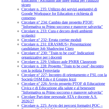
Education - Richiamo alle linee guida per l'utilizzo
sicuro
Circolare n. 235: Utilizzo dei servizi aggiuntivi di
Google Workspace for Education e richiesta di
consenso
Circolare n° 234: Cambio date progetto PTOF:
"Informativa su Primo soccorso e manovre salvavita"
Circolare n. 233: Cura e decoro degli ambienti
scolastici
Circolare n° 232: Errata corrige moduli
Circolare n. 231: ERASMUS+ Presentazione
candidature Job Shadowing Cipro
Circolare n° 230: "Train to be cool" Indicazioni
organizzative per i docenti
Circolare n. 229: Utilizzo aule PNRR Classroom
Circolare n. 228: Progetto "Train to be cool"-Incontro
con la polizia Ferroviaria
Circolare n° 227: Incontro di orientamento e FSL con la
Società OSM Edu e il Gruppo Iezzi
Circolare n° 226: Avvio progetto PTOF di Educazione
Civica e di Educazione alla salute e al benessere
"Informativa su Primo soccorso e manovre salvavita"
Circolare Part-time personale ATA e docente A.S.
2026/27
Circolare n. 225: Avvio dei percorsi formativi POC –