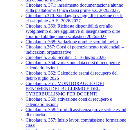
Circolare n. 371: inserimento documentazione alunno
sulla piattaforma Unica classi prime a.s. 2026/2027.
Circolare n.370: Sondaggio viaggi di istruzione per le
classi quinte - A.S. 2026/2027
Circolare n. 369: Richiesta disponibilità ore allo
svolgimento di ore aggiuntive di insegnamento oltre
l'orario d'obbligo anno scolastico 2026/2027
Circolare n. 368: Variazione nomine scrutini luglio
Circolare n.367: Corsi di potenziamento residenziali –
indicazioni organizzative
Circolare n. 366: Scrutini 15-16 luglio 2026
Circolare n. 364: variazione data corsi di recupero e
calendario lezioni
Circolare n. 362: Calendario esami di recupero del
debito luglio 2026
Circolare n. 361: MONITORAGGIO DEI
FENOMENI DEL BULLISMO E DEL
CYBERBULLISMO PER DOCENTI
Circolare n. 360: attivazione corsi di recupero e
calendario lezioni
Circolare n. 358: Turni di assistenza prove scritte esami
di maturità
Circolare n. 357: Inizio lavori commissione formazione
classi