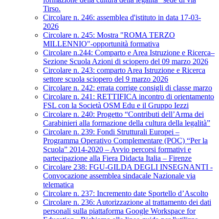
Tirso.
Circolare n. 246: assemblea d'istituto in data 17-03-
2026
Circolare n. 245: Mostra "ROMA TERZO
MILLENNIO"-opportunità formativa
Circolare n.244: Comparto e Area Istruzione e Ricerca–
Sezione Scuola Azioni di sciopero del 09 marzo 2026
Circolare n. 243: comparto Area Istruzione e Ricerca
settore scuola sciopero del 9 marzo 2026
Circolare n. 242: errata corrige consigli di classe marzo
Circolare n. 241: RETTIFICA incontro di orientamento
FSL con la Società OSM Edu e il Gruppo Iezzi
Circolare n. 240: Progetto “Contributi dell’Arma dei
Carabinieri alla formazione della cultura della legalità”
Circolare n. 239: Fondi Strutturali Europei –
Programma Operativo Complementare (POC) “Per la
Scuola” 2014-2020 – Avvio percorsi formativi e
partecipazione alla Fiera Didacta Italia – Firenze
Circolare 238: FGU-GILDA DEGLI INSEGNANTI -
Convocazione assemblea sindacale Nazionale via
telematica
Circolare n. 237: Incremento date Sportello d’Ascolto
Circolare n. 236: Autorizzazione al trattamento dei dati
personali sulla piattaforma Google Workspace for