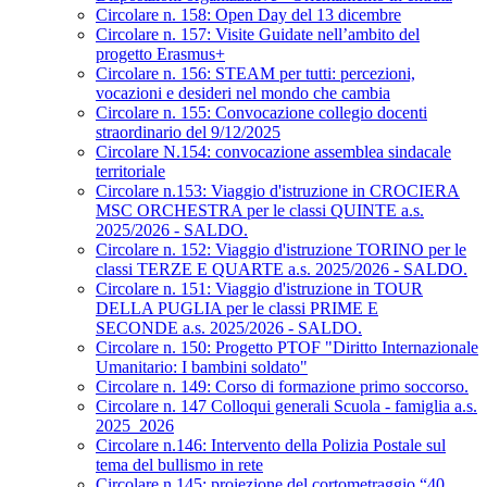
Circolare n. 158: Open Day del 13 dicembre
Circolare n. 157: Visite Guidate nell’ambito del
progetto Erasmus+
Circolare n. 156: STEAM per tutti: percezioni,
vocazioni e desideri nel mondo che cambia
Circolare n. 155: Convocazione collegio docenti
straordinario del 9/12/2025
Circolare N.154: convocazione assemblea sindacale
territoriale
Circolare n.153: Viaggio d'istruzione in CROCIERA
MSC ORCHESTRA per le classi QUINTE a.s.
2025/2026 - SALDO.
Circolare n. 152: Viaggio d'istruzione TORINO per le
classi TERZE E QUARTE a.s. 2025/2026 - SALDO.
Circolare n. 151: Viaggio d'istruzione in TOUR
DELLA PUGLIA per le classi PRIME E
SECONDE a.s. 2025/2026 - SALDO.
Circolare n. 150: Progetto PTOF "Diritto Internazionale
Umanitario: I bambini soldato"
Circolare n. 149: Corso di formazione primo soccorso.
Circolare n. 147 Colloqui generali Scuola - famiglia a.s.
2025_2026
Circolare n.146: Intervento della Polizia Postale sul
tema del bullismo in rete
Circolare n.145: proiezione del cortometraggio “40