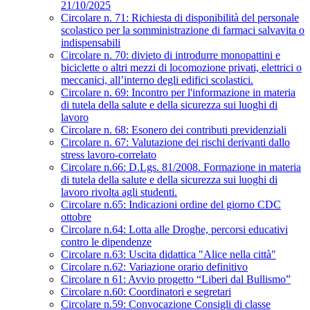
21/10/2025
Circolare n. 71: Richiesta di disponibilità del personale
scolastico per la somministrazione di farmaci salvavita o
indispensabili
Circolare n. 70: divieto di introdurre monopattini e
biciclette o altri mezzi di locomozione privati, elettrici o
meccanici, all’interno degli edifici scolastici.
Circolare n. 69: Incontro per l'informazione in materia
di tutela della salute e della sicurezza sui luoghi di
lavoro
Circolare n. 68: Esonero dei contributi previdenziali
Circolare n. 67: Valutazione dei rischi derivanti dallo
stress lavoro-correlato
Circolare n.66: D.Lgs. 81/2008. Formazione in materia
di tutela della salute e della sicurezza sui luoghi di
lavoro rivolta agli studenti.
Circolare n.65: Indicazioni ordine del giorno CDC
ottobre
Circolare n.64: Lotta alle Droghe, percorsi educativi
contro le dipendenze
Circolare n.63: Uscita didattica "Alice nella città"
Circolare n.62: Variazione orario definitivo
Circolare n 61: Avvio progetto “Liberi dal Bullismo”
Circolare n.60: Coordinatori e segretari
Circolare n.59: Convocazione Consigli di classe