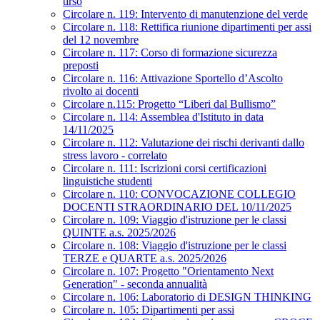
tirso
Circolare n. 119: Intervento di manutenzione del verde
Circolare n. 118: Rettifica riunione dipartimenti per assi
del 12 novembre
Circolare n. 117: Corso di formazione sicurezza
preposti
Circolare n. 116: Attivazione Sportello d’Ascolto
rivolto ai docenti
Circolare n.115: Progetto “Liberi dal Bullismo”
Circolare n. 114: Assemblea d'Istituto in data
14/11/2025
Circolare n. 112: Valutazione dei rischi derivanti dallo
stress lavoro - correlato
Circolare n. 111: Iscrizioni corsi certificazioni
linguistiche studenti
Circolare n. 110: CONVOCAZIONE COLLEGIO
DOCENTI STRAORDINARIO DEL 10/11/2025
Circolare n. 109: Viaggio d'istruzione per le classi
QUINTE a.s. 2025/2026
Circolare n. 108: Viaggio d'istruzione per le classi
TERZE e QUARTE a.s. 2025/2026
Circolare n. 107: Progetto "Orientamento Next
Generation" - seconda annualità
Circolare n. 106: Laboratorio di DESIGN THINKING
Circolare n. 105: Dipartimenti per assi