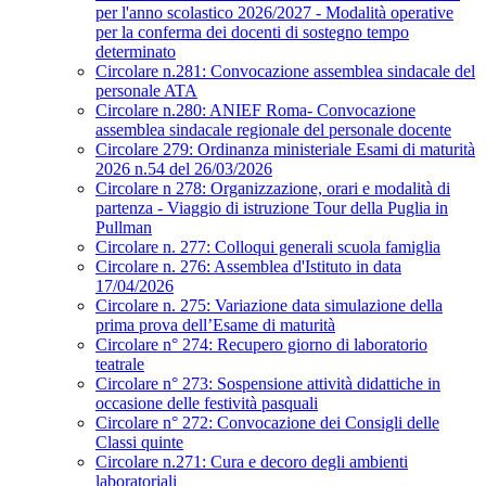
per l'anno scolastico 2026/2027 - Modalità operative
per la conferma dei docenti di sostegno tempo
determinato
Circolare n.281: Convocazione assemblea sindacale del
personale ATA
Circolare n.280: ANIEF Roma- Convocazione
assemblea sindacale regionale del personale docente
Circolare 279: Ordinanza ministeriale Esami di maturità
2026 n.54 del 26/03/2026
Circolare n 278: Organizzazione, orari e modalità di
partenza - Viaggio di istruzione Tour della Puglia in
Pullman
Circolare n. 277: Colloqui generali scuola famiglia
Circolare n. 276: Assemblea d'Istituto in data
17/04/2026
Circolare n. 275: Variazione data simulazione della
prima prova dell’Esame di maturità
Circolare n° 274: Recupero giorno di laboratorio
teatrale
Circolare n° 273: Sospensione attività didattiche in
occasione delle festività pasquali
Circolare n° 272: Convocazione dei Consigli delle
Classi quinte
Circolare n.271: Cura e decoro degli ambienti
laboratoriali