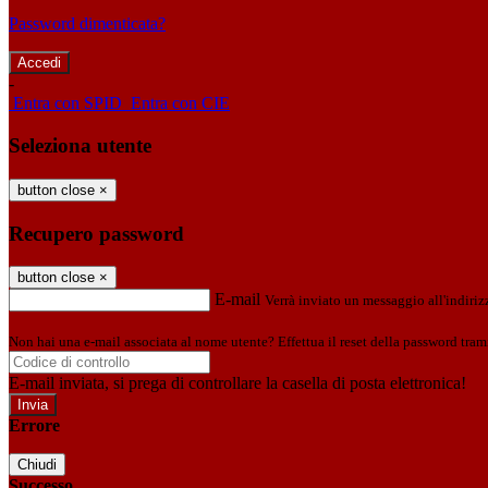
Password dimenticata?
-
Entra con SPID
Entra con CIE
Seleziona utente
button close
×
Recupero password
button close
×
E-mail
Verrà inviato un messaggio all'indirizz
Non hai una e-mail associata al nome utente? Effettua il reset della password tram
E-mail inviata, si prega di controllare la casella di posta elettronica!
Errore
Chiudi
Successo