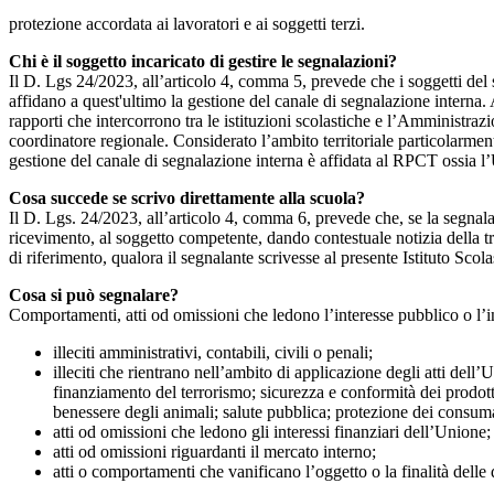
protezione accordata ai lavoratori e ai soggetti terzi.
Chi è il soggetto incaricato di gestire le segnalazioni?
Il D. Lgs 24/2023, all’articolo 4, comma 5, prevede che i soggetti del
affidano a quest'ultimo la gestione del canale di segnalazione interna.
rapporti che intercorrono tra le istituzioni scolastiche e l’Amministrazio
coordinatore regionale. Considerato l’ambito territoriale particolarmente
gestione del canale di segnalazione interna è affidata al RPCT ossia l
Cosa succede se scrivo direttamente alla scuola?
Il D. Lgs. 24/2023, all’articolo 4, comma 6, prevede che, se la segnal
ricevimento, al soggetto competente, dando contestuale notizia della 
di riferimento, qualora il segnalante scrivesse al presente Istituto Sco
Cosa si può segnalare?
Comportamenti, atti od omissioni che ledono l’interesse pubblico o l’i
illeciti amministrativi, contabili, civili o penali;
illeciti che rientrano nell’ambito di applicazione degli atti dell’
finanziamento del terrorismo; sicurezza e conformità dei prodotti
benessere degli animali; salute pubblica; protezione dei consumato
atti od omissioni che ledono gli interessi finanziari dell’Unione;
atti od omissioni riguardanti il mercato interno;
atti o comportamenti che vanificano l’oggetto o la finalità delle d