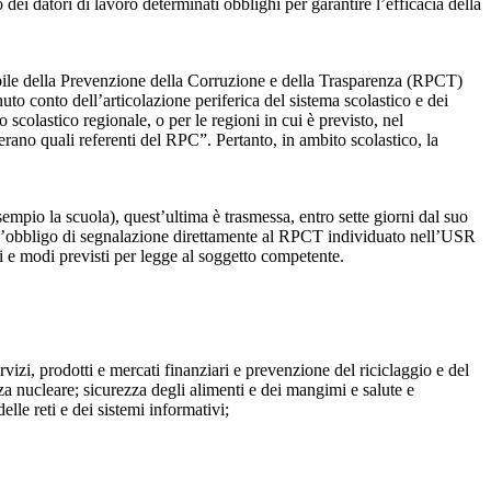
dei datori di lavoro determinati obblighi per garantire l’efficacia della
sabile della Prevenzione della Corruzione e della Trasparenza (RPCT)
to conto dell’articolazione periferica del sistema scolastico e dei
o scolastico regionale, o per le regioni in cui è previsto, nel
perano quali referenti del RPC”. Pertanto, in ambito scolastico, la
mpio la scuola), quest’ultima è trasmessa, entro sette giorni dal suo
o l’obbligo di segnalazione direttamente al RPCT individuato nell’USR
pi e modi previsti per legge al soggetto competente.
ervizi, prodotti e mercati finanziari e prevenzione del riciclaggio e del
za nucleare; sicurezza degli alimenti e dei mangimi e salute e
lle reti e dei sistemi informativi;