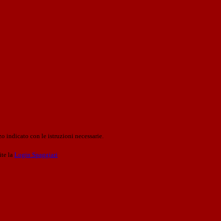
o indicato con le istruzioni necessarie.
ite la
Login Spaggiari