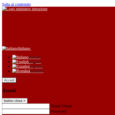
Salta al contenuto
Italiano
Italiano
English
Español
Română
Accedi
Accedi
button close
×
Nome Utente
Password