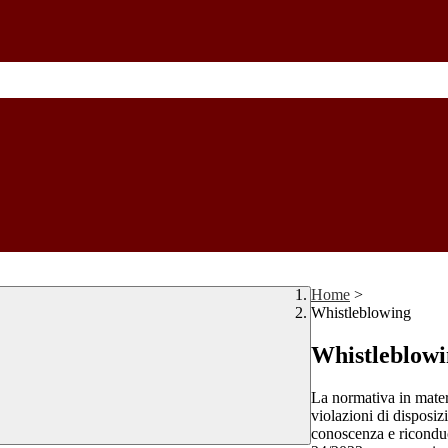
Home
>
Whistleblowing
Whistleblow
La normativa in mater
violazioni di disposiz
conoscenza e riconduc