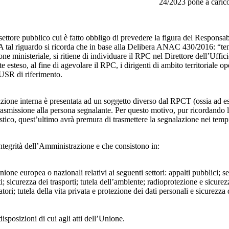
24/2023 pone a carico 
 settore pubblico cui è fatto obbligo di prevedere la figura del Respon
 A tal riguardo si ricorda che in base alla Delibera ANAC 430/2016: “tenu
ne ministeriale, si ritiene di individuare il RPC nel Direttore dell’Uffici
 esteso, al fine di agevolare il RPC, i dirigenti di ambito territoriale o
’USR di riferimento.
azione interna è presentata ad un soggetto diverso dal RPCT (ossia ad ese
trasmissione alla persona segnalante. Per questo motivo, pur ricordand
lastico, quest’ultimo avrà premura di trasmettere la segnalazione nei tem
ntegrità dell’Amministrazione e che consistono in:
Unione europea o nazionali relativi ai seguenti settori: appalti pubblici; s
; sicurezza dei trasporti; tutela dell’ambiente; radioprotezione e sicurez
ri; tutela della vita privata e protezione dei dati personali e sicurezza de
isposizioni di cui agli atti dell’Unione.