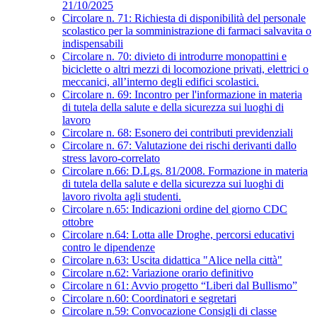
21/10/2025
Circolare n. 71: Richiesta di disponibilità del personale
scolastico per la somministrazione di farmaci salvavita o
indispensabili
Circolare n. 70: divieto di introdurre monopattini e
biciclette o altri mezzi di locomozione privati, elettrici o
meccanici, all’interno degli edifici scolastici.
Circolare n. 69: Incontro per l'informazione in materia
di tutela della salute e della sicurezza sui luoghi di
lavoro
Circolare n. 68: Esonero dei contributi previdenziali
Circolare n. 67: Valutazione dei rischi derivanti dallo
stress lavoro-correlato
Circolare n.66: D.Lgs. 81/2008. Formazione in materia
di tutela della salute e della sicurezza sui luoghi di
lavoro rivolta agli studenti.
Circolare n.65: Indicazioni ordine del giorno CDC
ottobre
Circolare n.64: Lotta alle Droghe, percorsi educativi
contro le dipendenze
Circolare n.63: Uscita didattica "Alice nella città"
Circolare n.62: Variazione orario definitivo
Circolare n 61: Avvio progetto “Liberi dal Bullismo”
Circolare n.60: Coordinatori e segretari
Circolare n.59: Convocazione Consigli di classe