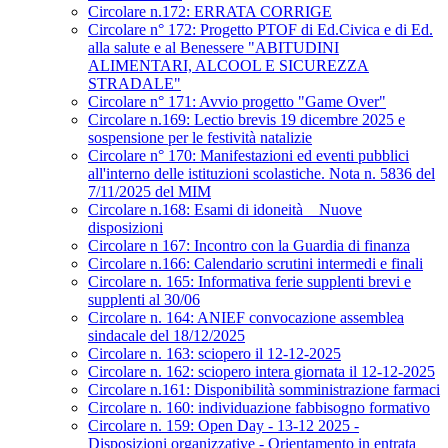
Circolare n.172: ERRATA CORRIGE
Circolare n° 172: Progetto PTOF di Ed.Civica e di Ed.
alla salute e al Benessere "ABITUDINI
ALIMENTARI, ALCOOL E SICUREZZA
STRADALE"
Circolare n° 171: Avvio progetto "Game Over"
Circolare n.169: Lectio brevis 19 dicembre 2025 e
sospensione per le festività natalizie
Circolare n° 170: Manifestazioni ed eventi pubblici
all'interno delle istituzioni scolastiche. Nota n. 5836 del
7/11/2025 del MIM
Circolare n.168: Esami di idoneità _ Nuove
disposizioni
Circolare n 167: Incontro con la Guardia di finanza
Circolare n.166: Calendario scrutini intermedi e finali
Circolare n. 165: Informativa ferie supplenti brevi e
supplenti al 30/06
Circolare n. 164: ANIEF convocazione assemblea
sindacale del 18/12/2025
Circolare n. 163: sciopero il 12-12-2025
Circolare n. 162: sciopero intera giornata il 12-12-2025
Circolare n.161: Disponibilità somministrazione farmaci
Circolare n. 160: individuazione fabbisogno formativo
Circolare n. 159: Open Day - 13-12 2025 -
Disposizioni organizzative - Orientamento in entrata