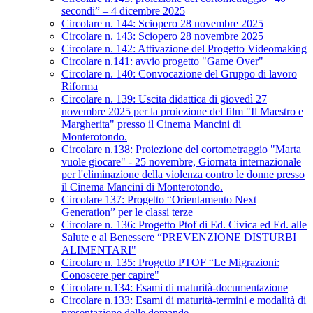
secondi” – 4 dicembre 2025
Circolare n. 144: Sciopero 28 novembre 2025
Circolare n. 143: Sciopero 28 novembre 2025
Circolare n. 142: Attivazione del Progetto Videomaking
Circolare n.141: avvio progetto "Game Over"
Circolare n. 140: Convocazione del Gruppo di lavoro
Riforma
Circolare n. 139: Uscita didattica di giovedì 27
novembre 2025 per la proiezione del film "Il Maestro e
Margherita" presso il Cinema Mancini di
Monterotondo.
Circolare n.138: Proiezione del cortometraggio "Marta
vuole giocare" - 25 novembre, Giornata internazionale
per l'eliminazione della violenza contro le donne presso
il Cinema Mancini di Monterotondo.
Circolare 137: Progetto “Orientamento Next
Generation” per le classi terze
Circolare n. 136: Progetto Ptof di Ed. Civica ed Ed. alle
Salute e al Benessere “PREVENZIONE DISTURBI
ALIMENTARI"
Circolare n. 135: Progetto PTOF “Le Migrazioni:
Conoscere per capire"
Circolare n.134: Esami di maturità-documentazione
Circolare n.133: Esami di maturità-termini e modalità di
presentazione delle domande