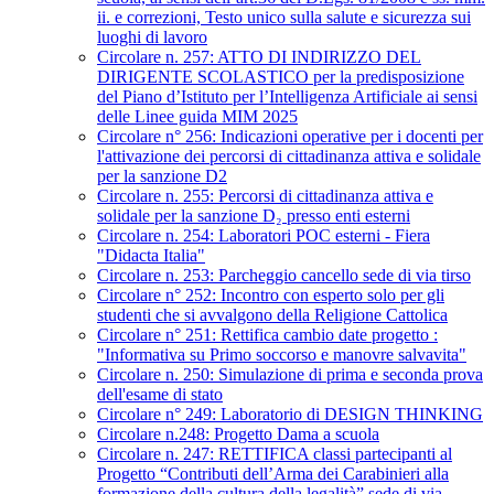
ii. e correzioni, Testo unico sulla salute e sicurezza sui
luoghi di lavoro
Circolare n. 257: ATTO DI INDIRIZZO DEL
DIRIGENTE SCOLASTICO per la predisposizione
del Piano d’Istituto per l’Intelligenza Artificiale ai sensi
delle Linee guida MIM 2025
Circolare n° 256: Indicazioni operative per i docenti per
l'attivazione dei percorsi di cittadinanza attiva e solidale
per la sanzione D2
Circolare n. 255: Percorsi di cittadinanza attiva e
solidale per la sanzione D₂ presso enti esterni
Circolare n. 254: Laboratori POC esterni - Fiera
"Didacta Italia"
Circolare n. 253: Parcheggio cancello sede di via tirso
Circolare n° 252: Incontro con esperto solo per gli
studenti che si avvalgono della Religione Cattolica
Circolare n° 251: Rettifica cambio date progetto :
"Informativa su Primo soccorso e manovre salvavita"
Circolare n. 250: Simulazione di prima e seconda prova
dell'esame di stato
Circolare n° 249: Laboratorio di DESIGN THINKING
Circolare n.248: Progetto Dama a scuola
Circolare n. 247: RETTIFICA classi partecipanti al
Progetto “Contributi dell’Arma dei Carabinieri alla
formazione della cultura della legalità” sede di via