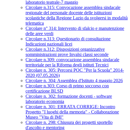
laboratorio teatrale-7 maggio
Circolare n.315: Convocazione assemblea sindacale
regionale del personale docente delle istituzioni
scolastiche della Regione Lazio da svolgersi in modalità
telematica
Circolare n° 314: Intervento di sfalcio e manutenzione
delle aree verdi
Circolare n.313: Questionario di consultazione
Indicazioni nazionali licei
Circolare n.312: Disposizioni organizzative
somministrazioni prove Invalsi classi seconde
Circolare n.309: convocazione assemblea sindacale
territoriale per la Riforma degli istituti Tecnici
Circolare n. 305: Percorsi POC "Per la Scuola" 2014-
2020 (07.05.2026)
Circolare n. 304: Assemblea d'Istituto 4 maggio 2026
Circolare n.303: Corso di primo soccorso con
certificazione BLSD
Circolare n. 302: formazione docenti - software
laboratorio economia
Circolare n. 301: ERRATA CORRIGE: Incontro
Progetto "I luoghi della memoria" - Collaborazione
Museo "Vita di IMI"
Circolare n. 298: Chiusura dei progetti sportello
d'ascolto e mentoring