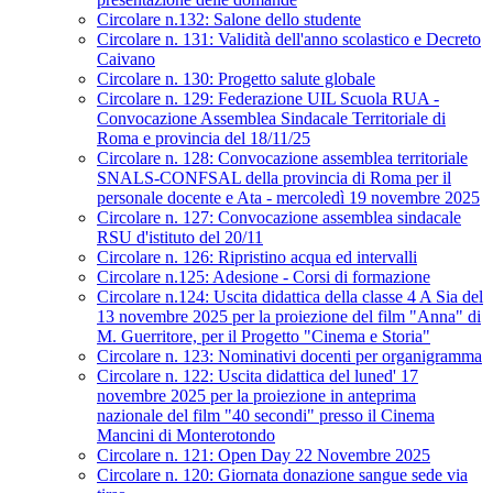
Circolare n.132: Salone dello studente
Circolare n. 131: Validità dell'anno scolastico e Decreto
Caivano
Circolare n. 130: Progetto salute globale
Circolare n. 129: Federazione UIL Scuola RUA -
Convocazione Assemblea Sindacale Territoriale di
Roma e provincia del 18/11/25
Circolare n. 128: Convocazione assemblea territoriale
SNALS-CONFSAL della provincia di Roma per il
personale docente e Ata - mercoledì 19 novembre 2025
Circolare n. 127: Convocazione assemblea sindacale
RSU d'istituto del 20/11
Circolare n. 126: Ripristino acqua ed intervalli
Circolare n.125: Adesione - Corsi di formazione
Circolare n.124: Uscita didattica della classe 4 A Sia del
13 novembre 2025 per la proiezione del film "Anna" di
M. Guerritore, per il Progetto "Cinema e Storia"
Circolare n. 123: Nominativi docenti per organigramma
Circolare n. 122: Uscita didattica del luned' 17
novembre 2025 per la proiezione in anteprima
nazionale del film "40 secondi" presso il Cinema
Mancini di Monterotondo
Circolare n. 121: Open Day 22 Novembre 2025
Circolare n. 120: Giornata donazione sangue sede via