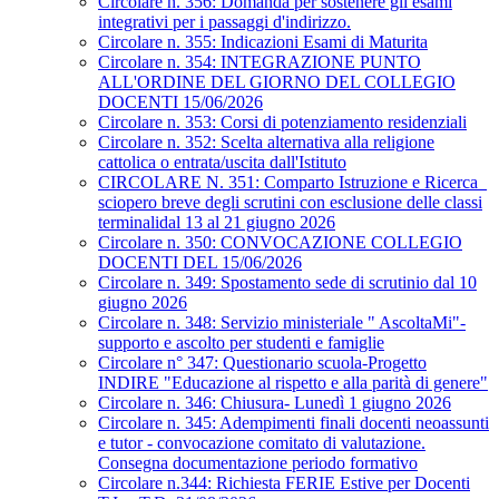
Circolare n. 356: Domanda per sostenere gli esami
integrativi per i passaggi d'indirizzo.
Circolare n. 355: Indicazioni Esami di Maturita
Circolare n. 354: INTEGRAZIONE PUNTO
ALL'ORDINE DEL GIORNO DEL COLLEGIO
DOCENTI 15/06/2026
Circolare n. 353: Corsi di potenziamento residenziali
Circolare n. 352: Scelta alternativa alla religione
cattolica o entrata/uscita dall'Istituto
CIRCOLARE N. 351: Comparto Istruzione e Ricerca_
sciopero breve degli scrutini con esclusione delle classi
terminalidal 13 al 21 giugno 2026
Circolare n. 350: CONVOCAZIONE COLLEGIO
DOCENTI DEL 15/06/2026
Circolare n. 349: Spostamento sede di scrutinio dal 10
giugno 2026
Circolare n. 348: Servizio ministeriale " AscoltaMi"-
supporto e ascolto per studenti e famiglie
Circolare n° 347: Questionario scuola-Progetto
INDIRE "Educazione al rispetto e alla parità di genere"
Circolare n. 346: Chiusura- Lunedì 1 giugno 2026
Circolare n. 345: Adempimenti finali docenti neoassunti
e tutor - convocazione comitato di valutazione.
Consegna documentazione periodo formativo
Circolare n.344: Richiesta FERIE Estive per Docenti