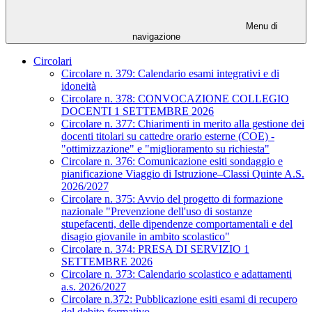
Menu di
navigazione
Circolari
Circolare n. 379: Calendario esami integrativi e di
idoneità
Circolare n. 378: CONVOCAZIONE COLLEGIO
DOCENTI 1 SETTEMBRE 2026
Circolare n. 377: Chiarimenti in merito alla gestione dei
docenti titolari su cattedre orario esterne (COE) -
"ottimizzazione" e "miglioramento su richiesta"
Circolare n. 376: Comunicazione esiti sondaggio e
pianificazione Viaggio di Istruzione–Classi Quinte A.S.
2026/2027
Circolare n. 375: Avvio del progetto di formazione
nazionale "Prevenzione dell'uso di sostanze
stupefacenti, delle dipendenze comportamentali e del
disagio giovanile in ambito scolastico"
Circolare n. 374: PRESA DI SERVIZIO 1
SETTEMBRE 2026
Circolare n. 373: Calendario scolastico e adattamenti
a.s. 2026/2027
Circolare n.372: Pubblicazione esiti esami di recupero
del debito formativo