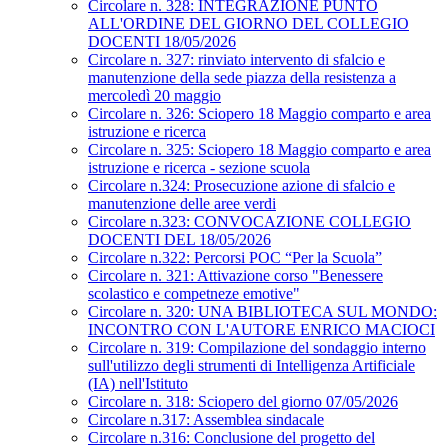
Circolare n. 328: INTEGRAZIONE PUNTO
ALL'ORDINE DEL GIORNO DEL COLLEGIO
DOCENTI 18/05/2026
Circolare n. 327: rinviato intervento di sfalcio e
manutenzione della sede piazza della resistenza a
mercoledì 20 maggio
Circolare n. 326: Sciopero 18 Maggio comparto e area
istruzione e ricerca
Circolare n. 325: Sciopero 18 Maggio comparto e area
istruzione e ricerca - sezione scuola
Circolare n.324: Prosecuzione azione di sfalcio e
manutenzione delle aree verdi
Circolare n.323: CONVOCAZIONE COLLEGIO
DOCENTI DEL 18/05/2026
Circolare n.322: Percorsi POC “Per la Scuola”
Circolare n. 321: Attivazione corso "Benessere
scolastico e competneze emotive"
Circolare n. 320: UNA BIBLIOTECA SUL MONDO:
INCONTRO CON L'AUTORE ENRICO MACIOCI
Circolare n. 319: Compilazione del sondaggio interno
sull'utilizzo degli strumenti di Intelligenza Artificiale
(IA) nell'Istituto
Circolare n. 318: Sciopero del giorno 07/05/2026
Circolare n.317: Assemblea sindacale
Circolare n.316: Conclusione del progetto del