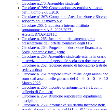
Circolare n.270: Assemblea sindacale
Circolare n° 269: Convocazione assemblea sindacale
per il giorno 27/03/2026
Circolare n° 267: Comparto e Area Istruzione e Ricerca
sciopero del 27 marzo p.v.
Circolare 266: Graduatoria interna d'Istituto-
soprannumerari A.S. 2026/2027 -
AGGIORNAMENTO
Circolare n. 265: Incontri di orientamento per la
presentazione dell’offerta formativa degli ITS
Circolare n. 264: Progetto di educazione finanziaria:
Soldi, parlarne è intelligente
Circolare n. 263: Assemblea sindacale esterna in orario
di servizio di tutto il personale scolastico docente e ata
Circolare n. 262: recupero giorno di laboratorio teatrale
sede via tirso
Circolare n. 261 recupero Prove Invalsi degli alunni che
sono stati assenti nelle giornate del 3 – 4 - 5 – 6 – 9 - 10
Marzo 2026
Circolare n. 260: incontro orientamento e FSL con il
collegio di Geometri
Circolare n. 259: Riunione responsabili dipartimenti
disciplinari
Circolare n. 258: informativa sul rischio incendio nella
scuola, ai sensi dell’art.36 del D.Lgs. 81/2008 e ss. mm.