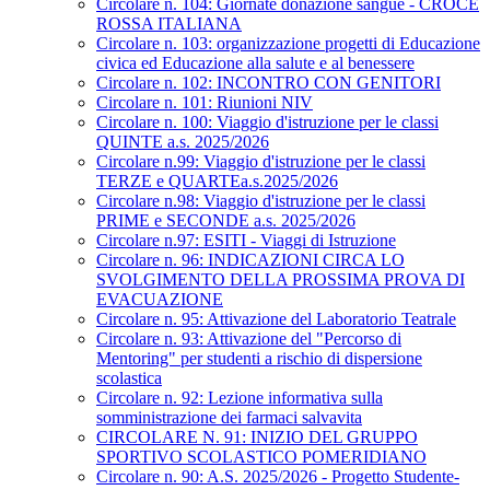
Circolare n. 104: Giornate donazione sangue - CROCE
ROSSA ITALIANA
Circolare n. 103: organizzazione progetti di Educazione
civica ed Educazione alla salute e al benessere
Circolare n. 102: INCONTRO CON GENITORI
Circolare n. 101: Riunioni NIV
Circolare n. 100: Viaggio d'istruzione per le classi
QUINTE a.s. 2025/2026
Circolare n.99: Viaggio d'istruzione per le classi
TERZE e QUARTEa.s.2025/2026
Circolare n.98: Viaggio d'istruzione per le classi
PRIME e SECONDE a.s. 2025/2026
Circolare n.97: ESITI - Viaggi di Istruzione
Circolare n. 96: INDICAZIONI CIRCA LO
SVOLGIMENTO DELLA PROSSIMA PROVA DI
EVACUAZIONE
Circolare n. 95: Attivazione del Laboratorio Teatrale
Circolare n. 93: Attivazione del "Percorso di
Mentoring" per studenti a rischio di dispersione
scolastica
Circolare n. 92: Lezione informativa sulla
somministrazione dei farmaci salvavita
CIRCOLARE N. 91: INIZIO DEL GRUPPO
SPORTIVO SCOLASTICO POMERIDIANO
Circolare n. 90: A.S. 2025/2026 - Progetto Studente-