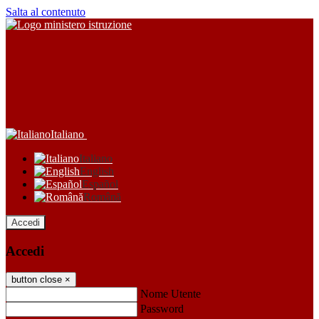
Salta al contenuto
Italiano
Italiano
English
Español
Română
Accedi
Accedi
button close
×
Nome Utente
Password