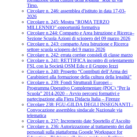
Tirso.
Circolare n. 246: assemblea d'istituto in data 17-03-
2026
Circolare n. 245: Mostra "ROMA TERZO
MILLENNIO"-opportunità formativa
Circolare n.244: Comparto e Area Istruzione e Ricerca–
Sezione Scuola Azioni di sciopero del 09 marzo 2026
Circolare n. 243: comparto Area Istruzione e Ricerca
settore scuola sciopero del 9 marzo 2026
Circolare n. 242: errata corrige consigli di classe marzo
Circolare n. 241: RETTIFICA incontro di orientamento
FSL con la Società OSM Edu e il Gruppo Iezzi
Circolare n. 240: Progetto “Contributi dell’Arma dei
Carabinieri alla formazione della cultura della legalità”
Circolare n. 239: Fondi Strutturali Europei –
Programma Operativo Complementare (POC) “Per la
Scuola” 2014-2020 – Avvio percorsi formativi e
partecipazione alla Fiera Didacta Italia – Firenze
Circolare 238: FGU-GILDA DEGLI INSEGNANTI -
Convocazione assemblea sindacale Nazionale via
telematica
Circolare n. 237: Incremento date Sportello d’Ascolto
Circolare n. 236: Autorizzazione al trattamento dei dati
personali sulla piattaforma Google Workspace for