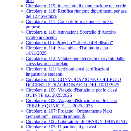
tirso
Circolare n. 119: Intervento di manutenzione del verde
Circolare n. 118: Rettifica riunione dipartimenti per assi
del 12 novembre
Circolare n. 117: Corso di formazione sicurezza
preposti
Circolare n. 116: Attivazione Sportello d’Ascolto
rivolto ai docenti
Circolare n.115: Progetto “Liberi dal Bullismo”
Circolare n. 114: Assemblea d'Istituto in data
14/11/2025
Circolare n. 112: Valutazione dei rischi derivanti dallo
stress lavoro - correlato
Circolare n. 111: Iscrizioni corsi certificazioni
linguistiche studenti
Circolare n. 110: CONVOCAZIONE COLLEGIO
DOCENTI STRAORDINARIO DEL 10/11/2025
Circolare n. 109: Viaggio d'istruzione per le classi
QUINTE a.s. 2025/2026
Circolare n. 108: Viaggio d'istruzione per le classi
TERZE e QUARTE a.s. 2025/2026
Circolare n. 107: Progetto "Orientamento Next
Generation" - seconda annualità
Circolare n. 106: Laboratorio di DESIGN THINKING
Circolare n. 105: Dipartimenti per assi