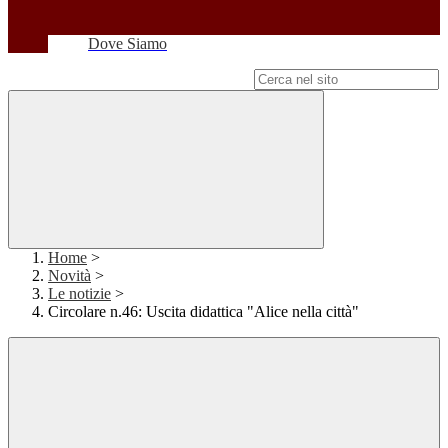
Dove Siamo
Campo di ricerca per le pagine del sito
Home
>
Novità
>
Le notizie
>
Circolare n.46: Uscita didattica "Alice nella città"