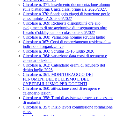
Circolare n. 371: inserimento documentazione alunno
sulla piattaforma Unica classi prime a.s. 2026/2027.
Circolare n.370: Sondaggio viaggi di istruzione per le
classi quinte - A.S. 2026/2027
Circolare n. 369: Richiesta disponibilità ore allo
svolgimento di ore aggiuntive di insegnamento oltre
l'orario d'obbligo anno scolastico 2026/2027
Circolare n. 368: Variazione nomine scrutini luglio
Circolare n.367: Corsi di potenziamento residenziali –
indicazioni organizzative
Circolare n. 366: Scrutini 15-16 luglio 2026
Circolare n. 364: variazione data corsi di recupero e
calendario lezioni
Circolare n. 362: Calendario esami di recupero del
debito luglio 2026
Circolare n. 361: MONITORAGGIO DEI
FENOMENI DEL BULLISMO E DEL
CYBERBULLISMO PER DOCENTI
Circolare n. 360: attivazione corsi di recupero e
calendario lezioni
Circolare n. 358: Turni di assistenza prove scritte esami
di maturità
Circolare n. 357: Inizio lavori commissione formazione
classi