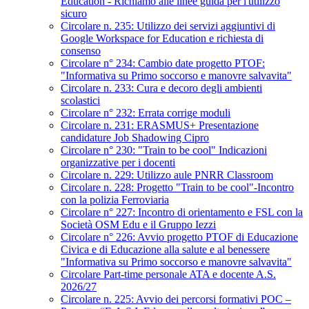
Education - Richiamo alle linee guida per l'utilizzo
sicuro
Circolare n. 235: Utilizzo dei servizi aggiuntivi di
Google Workspace for Education e richiesta di
consenso
Circolare n° 234: Cambio date progetto PTOF:
"Informativa su Primo soccorso e manovre salvavita"
Circolare n. 233: Cura e decoro degli ambienti
scolastici
Circolare n° 232: Errata corrige moduli
Circolare n. 231: ERASMUS+ Presentazione
candidature Job Shadowing Cipro
Circolare n° 230: "Train to be cool" Indicazioni
organizzative per i docenti
Circolare n. 229: Utilizzo aule PNRR Classroom
Circolare n. 228: Progetto "Train to be cool"-Incontro
con la polizia Ferroviaria
Circolare n° 227: Incontro di orientamento e FSL con la
Società OSM Edu e il Gruppo Iezzi
Circolare n° 226: Avvio progetto PTOF di Educazione
Civica e di Educazione alla salute e al benessere
"Informativa su Primo soccorso e manovre salvavita"
Circolare Part-time personale ATA e docente A.S.
2026/27
Circolare n. 225: Avvio dei percorsi formativi POC –