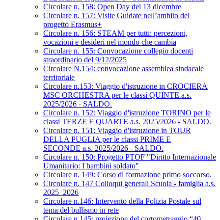
Circolare n. 158: Open Day del 13 dicembre
Circolare n. 157: Visite Guidate nell’ambito del
progetto Erasmus+
Circolare n. 156: STEAM per tutti: percezioni,
vocazioni e desideri nel mondo che cambia
Circolare n. 155: Convocazione collegio docenti
straordinario del 9/12/2025
Circolare N.154: convocazione assemblea sindacale
territoriale
Circolare n.153: Viaggio d'istruzione in CROCIERA
MSC ORCHESTRA per le classi QUINTE a.s.
2025/2026 - SALDO.
Circolare n. 152: Viaggio d'istruzione TORINO per le
classi TERZE E QUARTE a.s. 2025/2026 - SALDO.
Circolare n. 151: Viaggio d'istruzione in TOUR
DELLA PUGLIA per le classi PRIME E
SECONDE a.s. 2025/2026 - SALDO.
Circolare n. 150: Progetto PTOF "Diritto Internazionale
Umanitario: I bambini soldato"
Circolare n. 149: Corso di formazione primo soccorso.
Circolare n. 147 Colloqui generali Scuola - famiglia a.s.
2025_2026
Circolare n.146: Intervento della Polizia Postale sul
tema del bullismo in rete
Circolare n.145: proiezione del cortometraggio “40