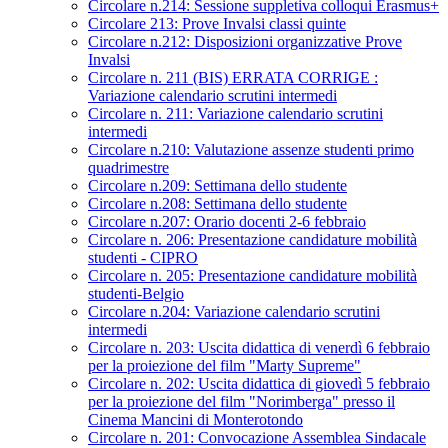
Circolare n.214: Sessione suppletiva colloqui Erasmus+
Circolare 213: Prove Invalsi classi quinte
Circolare n.212: Disposizioni organizzative Prove
Invalsi
Circolare n. 211 (BIS) ERRATA CORRIGE :
Variazione calendario scrutini intermedi
Circolare n. 211: Variazione calendario scrutini
intermedi
Circolare n.210: Valutazione assenze studenti primo
quadrimestre
Circolare n.209: Settimana dello studente
Circolare n.208: Settimana dello studente
Circolare n.207: Orario docenti 2-6 febbraio
Circolare n. 206: Presentazione candidature mobilità
studenti - CIPRO
Circolare n. 205: Presentazione candidature mobilità
studenti-Belgio
Circolare n.204: Variazione calendario scrutini
intermedi
Circolare n. 203: Uscita didattica di venerdì 6 febbraio
per la proiezione del film "Marty Supreme"
Circolare n. 202: Uscita didattica di giovedì 5 febbraio
per la proiezione del film "Norimberga" presso il
Cinema Mancini di Monterotondo
Circolare n. 201: Convocazione Assemblea Sindacale