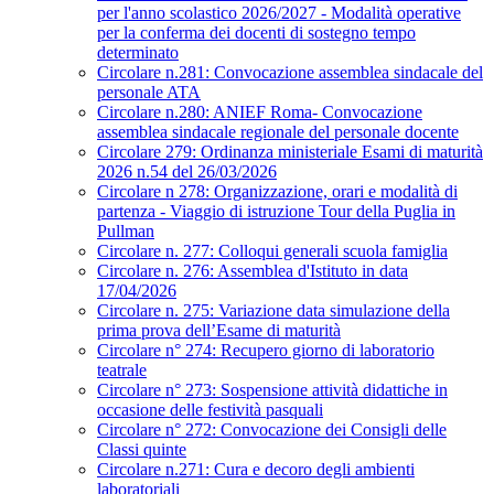
per l'anno scolastico 2026/2027 - Modalità operative
per la conferma dei docenti di sostegno tempo
determinato
Circolare n.281: Convocazione assemblea sindacale del
personale ATA
Circolare n.280: ANIEF Roma- Convocazione
assemblea sindacale regionale del personale docente
Circolare 279: Ordinanza ministeriale Esami di maturità
2026 n.54 del 26/03/2026
Circolare n 278: Organizzazione, orari e modalità di
partenza - Viaggio di istruzione Tour della Puglia in
Pullman
Circolare n. 277: Colloqui generali scuola famiglia
Circolare n. 276: Assemblea d'Istituto in data
17/04/2026
Circolare n. 275: Variazione data simulazione della
prima prova dell’Esame di maturità
Circolare n° 274: Recupero giorno di laboratorio
teatrale
Circolare n° 273: Sospensione attività didattiche in
occasione delle festività pasquali
Circolare n° 272: Convocazione dei Consigli delle
Classi quinte
Circolare n.271: Cura e decoro degli ambienti
laboratoriali