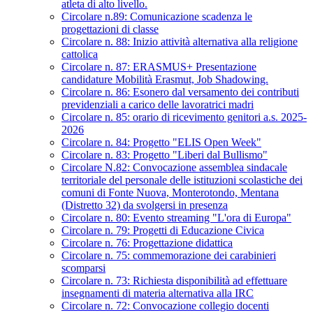
atleta di alto livello.
Circolare n.89: Comunicazione scadenza le
progettazioni di classe
Circolare n. 88: Inizio attività alternativa alla religione
cattolica
Circolare n. 87: ERASMUS+ Presentazione
candidature Mobilità Erasmut, Job Shadowing.
Circolare n. 86: Esonero dal versamento dei contributi
previdenziali a carico delle lavoratrici madri
Circolare n. 85: orario di ricevimento genitori a.s. 2025-
2026
Circolare n. 84: Progetto "ELIS Open Week"
Circolare n. 83: Progetto "Liberi dal Bullismo"
Circolare N.82: Convocazione assemblea sindacale
territoriale del personale delle istituzioni scolastiche dei
comuni di Fonte Nuova, Monterotondo, Mentana
(Distretto 32) da svolgersi in presenza
Circolare n. 80: Evento streaming "L'ora di Europa"
Circolare n. 79: Progetti di Educazione Civica
Circolare n. 76: Progettazione didattica
Circolare n. 75: commemorazione dei carabinieri
scomparsi
Circolare n. 73: Richiesta disponibilità ad effettuare
insegnamenti di materia alternativa alla IRC
Circolare n. 72: Convocazione collegio docenti