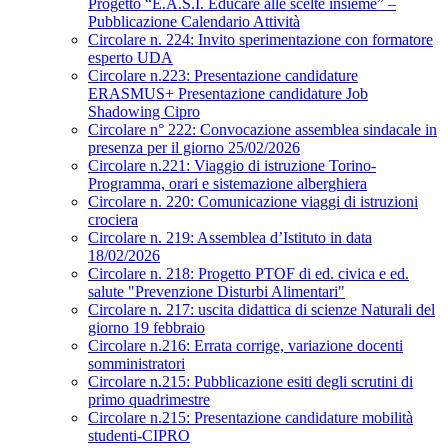
Progetto “E.A.S.I. Educare alle scelte insieme” –
Pubblicazione Calendario Attività
Circolare n. 224: Invito sperimentazione con formatore
esperto UDA
Circolare n.223: Presentazione candidature
ERASMUS+ Presentazione candidature Job
Shadowing Cipro
Circolare n° 222: Convocazione assemblea sindacale in
presenza per il giorno 25/02/2026
Circolare n.221: Viaggio di istruzione Torino-
Programma, orari e sistemazione alberghiera
Circolare n. 220: Comunicazione viaggi di istruzioni
crociera
Circolare n. 219: Assemblea d’Istituto in data
18/02/2026
Circolare n. 218: Progetto PTOF di ed. civica e ed.
salute "Prevenzione Disturbi Alimentari"
Circolare n. 217: uscita didattica di scienze Naturali del
giorno 19 febbraio
Circolare n.216: Errata corrige, variazione docenti
somministratori
Circolare n.215: Pubblicazione esiti degli scrutini di
primo quadrimestre
Circolare n.215: Presentazione candidature mobilità
studenti-CIPRO