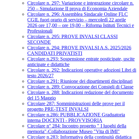
Circolare n. 297: Variazione e integrazione circolare n.
250 – Simulazione II prova di Economia Aziendale
Circolare n. 296: Assemblea Sindacale Online FLC
CGIL fuori orario di servizio – mercoledì 22 aprile
2026 ore 17,00 – ore 19,00 – Riforma Istituti Tecnici e
Professionali
Circolare n. 295: PROVE INVALSI CLASSI
SECONDE
Circolare n. 294: PROVE INVALSI A.S. 2025/2026
CANDIDATI PRIVATISTI
Circolare n.293: Sospensione entrate posticipate, uscite
anticipate e didattiche
Circolare n. 292: Indicazioni operative adozioni Libri di
testo 2026/27
Circolare n.291: Riunione dei dipartimenti disciplinari
Circolare n. 289: Convocazione dei Consigli di Classe
Circolare n. 288: Indicazioni redazione del documento
del 15 Maggio
Circolare 287: Somministrazioni delle prove per il
progetto PRE-TEST INVALSI
Circolare n.286: PUBBLICAZIONE Graduatoria
interna DOCENTI - PROVVISORIA
Circolare n° 284: Incontro progetto " I luoghi della
memoria"-Collaborazione Museo "Vita di IMI"
Circolare n.283: Informativa della continuità didattica