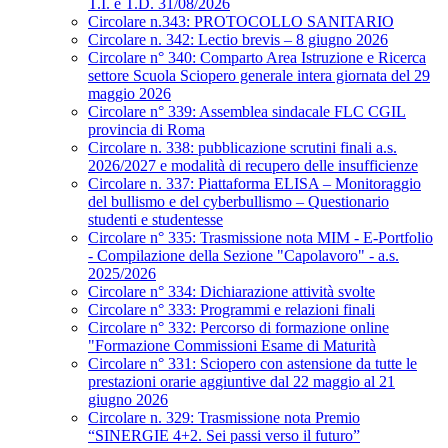
T.I. e T.D. 31/08/2026
Circolare n.343: PROTOCOLLO SANITARIO
Circolare n. 342: Lectio brevis – 8 giugno 2026
Circolare n° 340: Comparto Area Istruzione e Ricerca
settore Scuola Sciopero generale intera giornata del 29
maggio 2026
Circolare n° 339: Assemblea sindacale FLC CGIL
provincia di Roma
Circolare n. 338: pubblicazione scrutini finali a.s.
2026/2027 e modalità di recupero delle insufficienze
Circolare n. 337: Piattaforma ELISA – Monitoraggio
del bullismo e del cyberbullismo – Questionario
studenti e studentesse
Circolare n° 335: Trasmissione nota MIM - E-Portfolio
- Compilazione della Sezione "Capolavoro" - a.s.
2025/2026
Circolare n° 334: Dichiarazione attività svolte
Circolare n° 333: Programmi e relazioni finali
Circolare n° 332: Percorso di formazione online
"Formazione Commissioni Esame di Maturità
Circolare n° 331: Sciopero con astensione da tutte le
prestazioni orarie aggiuntive dal 22 maggio al 21
giugno 2026
Circolare n. 329: Trasmissione nota Premio
“SINERGIE 4+2. Sei passi verso il futuro”