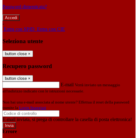
Password dimenticata?
-
Entra con SPID
Entra con CIE
Seleziona utente
button close
×
Recupero password
button close
×
E-mail
Verrà inviato un messaggio
all'indirizzo indicato con le istruzioni necessarie.
Non hai una e-mail associata al nome utente? Effettua il reset della password
tramite la
Login Spaggiari
E-mail inviata, si prega di controllare la casella di posta elettronica!
Errore