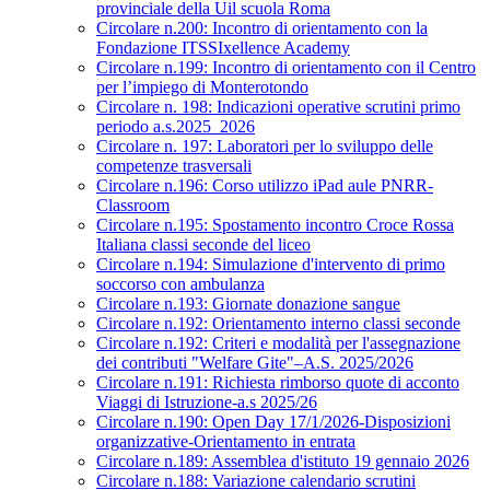
provinciale della Uil scuola Roma
Circolare n.200: Incontro di orientamento con la
Fondazione ITSSIxellence Academy
Circolare n.199: Incontro di orientamento con il Centro
per l’impiego di Monterotondo
Circolare n. 198: Indicazioni operative scrutini primo
periodo a.s.2025_2026
Circolare n. 197: Laboratori per lo sviluppo delle
competenze trasversali
Circolare n.196: Corso utilizzo iPad aule PNRR-
Classroom
Circolare n.195: Spostamento incontro Croce Rossa
Italiana classi seconde del liceo
Circolare n.194: Simulazione d'intervento di primo
soccorso con ambulanza
Circolare n.193: Giornate donazione sangue
Circolare n.192: Orientamento interno classi seconde
Circolare n.192: Criteri e modalità per l'assegnazione
dei contributi "Welfare Gite"–A.S. 2025/2026
Circolare n.191: Richiesta rimborso quote di acconto
Viaggi di Istruzione-a.s 2025/26
Circolare n.190: Open Day 17/1/2026-Disposizioni
organizzative-Orientamento in entrata
Circolare n.189: Assemblea d'istituto 19 gennaio 2026
Circolare n.188: Variazione calendario scrutini