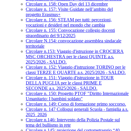
Circolare n. 158: Open Day del 13 dicembre
Circolare n. 157: Visite Guidate nell’ambito del
progetto Erasmus+
Circolare n. 156: STEAM per tutti: percezioni,
vocazioni e desideri nel mondo che cambia
Circolare n. 155: Convocazione collegio docenti
straordinario del 9/12/2025
Circolare N.154: convocazione assemblea sindacale
territoriale
Circolare n.153: Viaggio d'istruzione in CROCIERA
MSC ORCHESTRA per le classi QUINTE a.s.
2025/2026 - SALDO.
Circolare n. 152: Viaggio d'istruzione TORINO per le
classi TERZE E QUARTE a.s. 2025/2026 - SALDO.
Circolare n. 151: Viaggio d'istruzione in TOUR
DELLA PUGLIA per le classi PRIME E
SECONDE a.s. 2025/2026 - SALDO.
Circolare n. 150: Progetto PTOF "Diritto Internazionale
Umanitario: I bambini soldato"
Circolare n. 149: Corso di formazione primo soccorso.
Circolare n. 147 Colloqui generali Scuola - famiglia a.s.
2025_2026
Circolare n.146: Intervento della Polizia Postale sul
tema del bullismo in rete
Circolare n.145: proiezione del cortometraggio “40