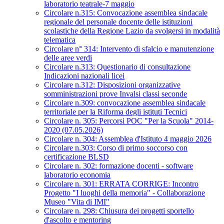
laboratorio teatrale-7 maggio
Circolare n.315: Convocazione assemblea sindacale
regionale del personale docente delle istituzioni
scolastiche della Regione Lazio da svolgersi in modalità
telematica
Circolare n° 314: Intervento di sfalcio e manutenzione
delle aree verdi
Circolare n.313: Questionario di consultazione
Indicazioni nazionali licei
Circolare n.312: Disposizioni organizzative
somministrazioni prove Invalsi classi seconde
Circolare n.309: convocazione assemblea sindacale
territoriale per la Riforma degli istituti Tecnici
Circolare n. 305: Percorsi POC "Per la Scuola" 2014-
2020 (07.05.2026)
Circolare n. 304: Assemblea d'Istituto 4 maggio 2026
Circolare n.303: Corso di primo soccorso con
certificazione BLSD
Circolare n. 302: formazione docenti - software
laboratorio economia
Circolare n. 301: ERRATA CORRIGE: Incontro
Progetto "I luoghi della memoria" - Collaborazione
Museo "Vita di IMI"
Circolare n. 298: Chiusura dei progetti sportello
d'ascolto e mentoring