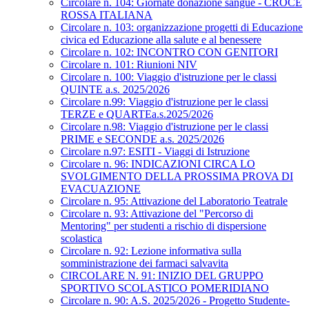
Circolare n. 104: Giornate donazione sangue - CROCE
ROSSA ITALIANA
Circolare n. 103: organizzazione progetti di Educazione
civica ed Educazione alla salute e al benessere
Circolare n. 102: INCONTRO CON GENITORI
Circolare n. 101: Riunioni NIV
Circolare n. 100: Viaggio d'istruzione per le classi
QUINTE a.s. 2025/2026
Circolare n.99: Viaggio d'istruzione per le classi
TERZE e QUARTEa.s.2025/2026
Circolare n.98: Viaggio d'istruzione per le classi
PRIME e SECONDE a.s. 2025/2026
Circolare n.97: ESITI - Viaggi di Istruzione
Circolare n. 96: INDICAZIONI CIRCA LO
SVOLGIMENTO DELLA PROSSIMA PROVA DI
EVACUAZIONE
Circolare n. 95: Attivazione del Laboratorio Teatrale
Circolare n. 93: Attivazione del "Percorso di
Mentoring" per studenti a rischio di dispersione
scolastica
Circolare n. 92: Lezione informativa sulla
somministrazione dei farmaci salvavita
CIRCOLARE N. 91: INIZIO DEL GRUPPO
SPORTIVO SCOLASTICO POMERIDIANO
Circolare n. 90: A.S. 2025/2026 - Progetto Studente-