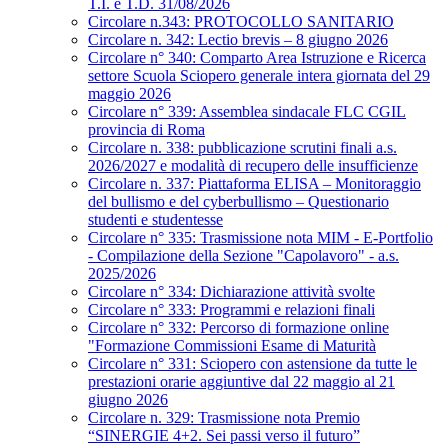
T.I. e T.D. 31/08/2026
Circolare n.343: PROTOCOLLO SANITARIO
Circolare n. 342: Lectio brevis – 8 giugno 2026
Circolare n° 340: Comparto Area Istruzione e Ricerca
settore Scuola Sciopero generale intera giornata del 29
maggio 2026
Circolare n° 339: Assemblea sindacale FLC CGIL
provincia di Roma
Circolare n. 338: pubblicazione scrutini finali a.s.
2026/2027 e modalità di recupero delle insufficienze
Circolare n. 337: Piattaforma ELISA – Monitoraggio
del bullismo e del cyberbullismo – Questionario
studenti e studentesse
Circolare n° 335: Trasmissione nota MIM - E-Portfolio
- Compilazione della Sezione "Capolavoro" - a.s.
2025/2026
Circolare n° 334: Dichiarazione attività svolte
Circolare n° 333: Programmi e relazioni finali
Circolare n° 332: Percorso di formazione online
"Formazione Commissioni Esame di Maturità
Circolare n° 331: Sciopero con astensione da tutte le
prestazioni orarie aggiuntive dal 22 maggio al 21
giugno 2026
Circolare n. 329: Trasmissione nota Premio
“SINERGIE 4+2. Sei passi verso il futuro”