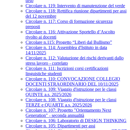
tirso
Circolare n. 119: Intervento di manutenzione del verde
Circolare n. 118: Rettifica riunione dipartimenti per assi
del 12 novembre
Circolare n. 117: Corso di formazione sicurezza
preposti
Circolare n. 116: Attivazione Sportello d’Ascolto
rivolto ai docenti
Circolare n.115: Progetto “Liberi dal Bullismo”
Circolare n. 114: Assemblea d'Istituto in data
14/11/2025
Circolare n. 112: Valutazione dei rischi derivanti dallo
stress lavoro - correlato
Circolare n. 111: Iscrizioni corsi certificazioni
linguistiche studenti
Circolare n. 110: CONVOCAZIONE COLLEGIO
DOCENTI STRAORDINARIO DEL 10/11/2025
Circolare n. 109: Viaggio d'istruzione per le classi
QUINTE a.s. 2025/2026
Circolare n. 108: Viaggio d'istruzione per le classi
TERZE e QUARTE a.s. 2025/2026
Circolare n. 107: Progetto "Orientamento Next
Generation" - seconda annualità
Circolare n. 106: Laboratorio di DESIGN THINKING
Circolare n. 105: Dipartimenti per assi