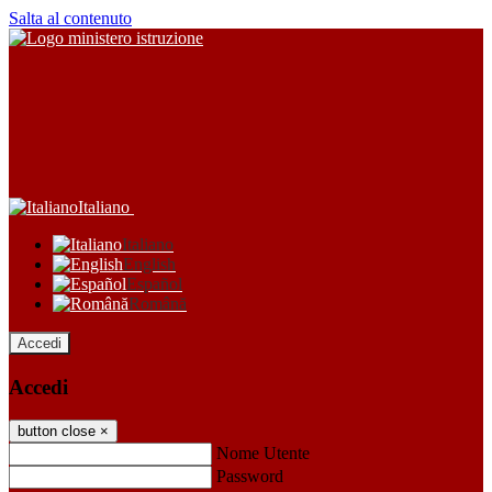
Salta al contenuto
Italiano
Italiano
English
Español
Română
Accedi
Accedi
button close
×
Nome Utente
Password