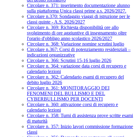
Circolare n. 371: inserimento documentazione alunno
sulla piattaforma Unica classi prime a.s. 2026/2027.
Circolare n.370: Sondaggio viaggi di istruzione per le
classi quinte - A.S. 2026/2027
Circolare n. 369: Richiesta disponibilità ore allo
svolgimento di ore aggiuntive di insegnamento oltre
l'orario d'obbligo anno scolastico 2026/2027
Circolare n. 368: Variazione nomine scrutini luglio
Circolare n.367: Corsi di potenziamento residenziali –
indicazioni organizzative
Circolare n. 366: Scrutini 15-16 luglio 2026
Circolare n. 364: variazione data corsi di recupero e
calendario lezioni
Circolare n. 362: Calendario esami di recupero del
debito luglio 2026
Circolare n. 361: MONITORAGGIO DEI
FENOMENI DEL BULLISMO E DEL
CYBERBULLISMO PER DOCENTI
Circolare n. 360: attivazione corsi di recupero e
calendario lezioni
Circolare n. 358: Turni di assistenza prove scritte esami
di maturità
Circolare n. 357: Inizio lavori commissione formazione
classi