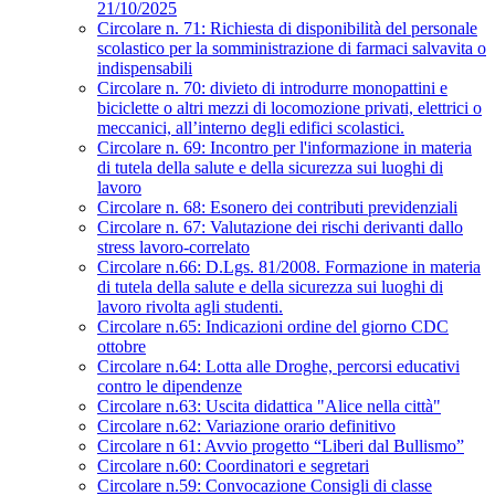
21/10/2025
Circolare n. 71: Richiesta di disponibilità del personale
scolastico per la somministrazione di farmaci salvavita o
indispensabili
Circolare n. 70: divieto di introdurre monopattini e
biciclette o altri mezzi di locomozione privati, elettrici o
meccanici, all’interno degli edifici scolastici.
Circolare n. 69: Incontro per l'informazione in materia
di tutela della salute e della sicurezza sui luoghi di
lavoro
Circolare n. 68: Esonero dei contributi previdenziali
Circolare n. 67: Valutazione dei rischi derivanti dallo
stress lavoro-correlato
Circolare n.66: D.Lgs. 81/2008. Formazione in materia
di tutela della salute e della sicurezza sui luoghi di
lavoro rivolta agli studenti.
Circolare n.65: Indicazioni ordine del giorno CDC
ottobre
Circolare n.64: Lotta alle Droghe, percorsi educativi
contro le dipendenze
Circolare n.63: Uscita didattica "Alice nella città"
Circolare n.62: Variazione orario definitivo
Circolare n 61: Avvio progetto “Liberi dal Bullismo”
Circolare n.60: Coordinatori e segretari
Circolare n.59: Convocazione Consigli di classe