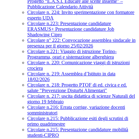
Progetto “E.A.S.I. Educare alle scelte insieme” –
Pubblicazione Calendario Attività
Circolare n. 224: Invito sperimentazione con formatore
esperto UDA
Circolare n.223: Presentazione candidature
ERASMUS+ Presentazione candidature Job
Shadowing Cipro
Circolare n° 222: Convocazione assemblea sindacale in
presenza per il giorno 25/02/2026
Circolare n.221: Viaggio di istruzione Torino-
Programma, orari e sistemazione alberghiera
Circolare n. 220: Comunicazione viaggi di istruzioni
crociera
Circolare n. 219: Assemblea d’Istituto in data
18/02/2026
Circolare n. 218: Progetto PTOF di ed. civica e ed.
salute "Prevenzione Disturbi Alimentari"
Circolare n. 217: uscita didattica di scienze Naturali del
giorno 19 febbraio
Circolare n.216: Errata corrige, variazione docenti
somministratori
Circolare n.215: Pubblicazione esiti degli scrutini di
primo quadrimestre
Circolare n.215: Presentazione candidature mobilità
studenti-CIPRO