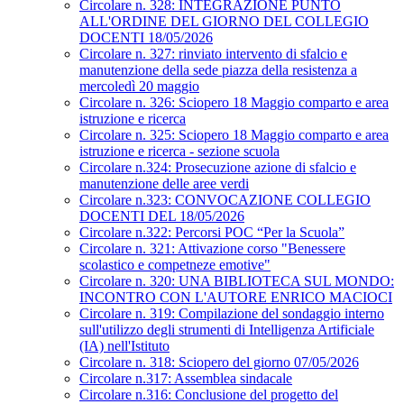
Circolare n. 328: INTEGRAZIONE PUNTO
ALL'ORDINE DEL GIORNO DEL COLLEGIO
DOCENTI 18/05/2026
Circolare n. 327: rinviato intervento di sfalcio e
manutenzione della sede piazza della resistenza a
mercoledì 20 maggio
Circolare n. 326: Sciopero 18 Maggio comparto e area
istruzione e ricerca
Circolare n. 325: Sciopero 18 Maggio comparto e area
istruzione e ricerca - sezione scuola
Circolare n.324: Prosecuzione azione di sfalcio e
manutenzione delle aree verdi
Circolare n.323: CONVOCAZIONE COLLEGIO
DOCENTI DEL 18/05/2026
Circolare n.322: Percorsi POC “Per la Scuola”
Circolare n. 321: Attivazione corso "Benessere
scolastico e competneze emotive"
Circolare n. 320: UNA BIBLIOTECA SUL MONDO:
INCONTRO CON L'AUTORE ENRICO MACIOCI
Circolare n. 319: Compilazione del sondaggio interno
sull'utilizzo degli strumenti di Intelligenza Artificiale
(IA) nell'Istituto
Circolare n. 318: Sciopero del giorno 07/05/2026
Circolare n.317: Assemblea sindacale
Circolare n.316: Conclusione del progetto del