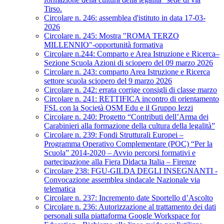
Tirso.
Circolare n. 246: assemblea d'istituto in data 17-03-
2026
Circolare n. 245: Mostra "ROMA TERZO
MILLENNIO"-opportunità formativa
Circolare n.244: Comparto e Area Istruzione e Ricerca–
Sezione Scuola Azioni di sciopero del 09 marzo 2026
Circolare n. 243: comparto Area Istruzione e Ricerca
settore scuola sciopero del 9 marzo 2026
Circolare n. 242: errata corrige consigli di classe marzo
Circolare n. 241: RETTIFICA incontro di orientamento
FSL con la Società OSM Edu e il Gruppo Iezzi
Circolare n. 240: Progetto “Contributi dell’Arma dei
Carabinieri alla formazione della cultura della legalità”
Circolare n. 239: Fondi Strutturali Europei –
Programma Operativo Complementare (POC) “Per la
Scuola” 2014-2020 – Avvio percorsi formativi e
partecipazione alla Fiera Didacta Italia – Firenze
Circolare 238: FGU-GILDA DEGLI INSEGNANTI -
Convocazione assemblea sindacale Nazionale via
telematica
Circolare n. 237: Incremento date Sportello d’Ascolto
Circolare n. 236: Autorizzazione al trattamento dei dati
personali sulla piattaforma Google Workspace for