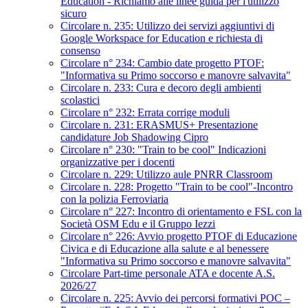
Education - Richiamo alle linee guida per l'utilizzo
sicuro
Circolare n. 235: Utilizzo dei servizi aggiuntivi di
Google Workspace for Education e richiesta di
consenso
Circolare n° 234: Cambio date progetto PTOF:
"Informativa su Primo soccorso e manovre salvavita"
Circolare n. 233: Cura e decoro degli ambienti
scolastici
Circolare n° 232: Errata corrige moduli
Circolare n. 231: ERASMUS+ Presentazione
candidature Job Shadowing Cipro
Circolare n° 230: "Train to be cool" Indicazioni
organizzative per i docenti
Circolare n. 229: Utilizzo aule PNRR Classroom
Circolare n. 228: Progetto "Train to be cool"-Incontro
con la polizia Ferroviaria
Circolare n° 227: Incontro di orientamento e FSL con la
Società OSM Edu e il Gruppo Iezzi
Circolare n° 226: Avvio progetto PTOF di Educazione
Civica e di Educazione alla salute e al benessere
"Informativa su Primo soccorso e manovre salvavita"
Circolare Part-time personale ATA e docente A.S.
2026/27
Circolare n. 225: Avvio dei percorsi formativi POC –