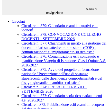
Menu di
navigazione
Circolari
Circolare n. 379: Calendario esami integrativi e di
idoneità
Circolare n. 378: CONVOCAZIONE COLLEGIO
DOCENTI 1 SETTEMBRE 2026
Circolare n. 377: Chiarimenti in merito alla gestione dei
docenti titolari su cattedre orario esterne (COE) -
"ottimizzazione" e "miglioramento su richiesta"
Circolare n. 376: Comunicazione esiti sondaggio e
pianificazione Viaggio di Istruzione–Classi Quinte A.S.
2026/2027
Circolare n. 375: Avvio del progetto di formazione
nazionale "Prevenzione dell'uso di sostanze
stupefacenti, delle dipendenze comportamentali e del
disagio giovanile in ambito scolastico"
Circolare n. 374: PRESA DI SERVIZIO 1
SETTEMBRE 2026
Circolare n. 373: Calendario scolastico e adattamenti
a.s. 2026/2027
Circolare n.372: Pubblicazione esiti esami di recupero
del debito formativo