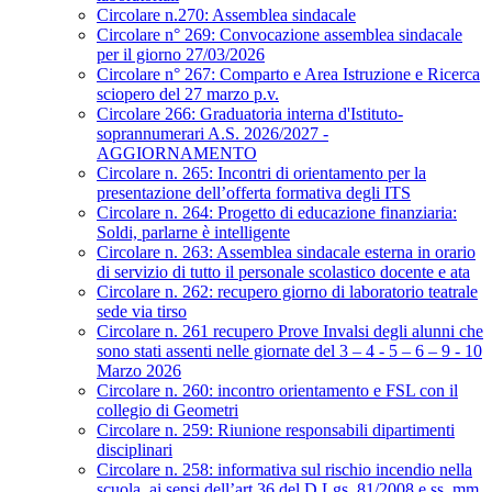
Circolare n.270: Assemblea sindacale
Circolare n° 269: Convocazione assemblea sindacale
per il giorno 27/03/2026
Circolare n° 267: Comparto e Area Istruzione e Ricerca
sciopero del 27 marzo p.v.
Circolare 266: Graduatoria interna d'Istituto-
soprannumerari A.S. 2026/2027 -
AGGIORNAMENTO
Circolare n. 265: Incontri di orientamento per la
presentazione dell’offerta formativa degli ITS
Circolare n. 264: Progetto di educazione finanziaria:
Soldi, parlarne è intelligente
Circolare n. 263: Assemblea sindacale esterna in orario
di servizio di tutto il personale scolastico docente e ata
Circolare n. 262: recupero giorno di laboratorio teatrale
sede via tirso
Circolare n. 261 recupero Prove Invalsi degli alunni che
sono stati assenti nelle giornate del 3 – 4 - 5 – 6 – 9 - 10
Marzo 2026
Circolare n. 260: incontro orientamento e FSL con il
collegio di Geometri
Circolare n. 259: Riunione responsabili dipartimenti
disciplinari
Circolare n. 258: informativa sul rischio incendio nella
scuola, ai sensi dell’art.36 del D.Lgs. 81/2008 e ss. mm.