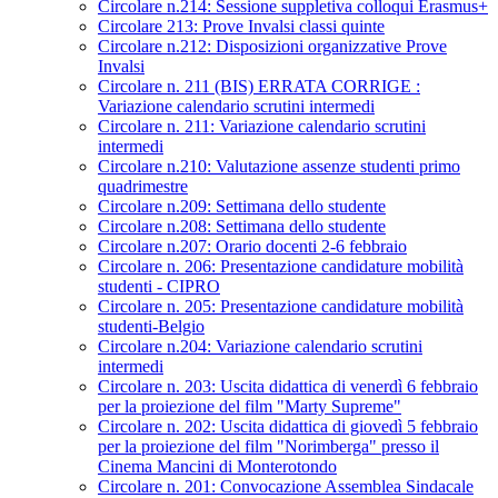
Circolare n.214: Sessione suppletiva colloqui Erasmus+
Circolare 213: Prove Invalsi classi quinte
Circolare n.212: Disposizioni organizzative Prove
Invalsi
Circolare n. 211 (BIS) ERRATA CORRIGE :
Variazione calendario scrutini intermedi
Circolare n. 211: Variazione calendario scrutini
intermedi
Circolare n.210: Valutazione assenze studenti primo
quadrimestre
Circolare n.209: Settimana dello studente
Circolare n.208: Settimana dello studente
Circolare n.207: Orario docenti 2-6 febbraio
Circolare n. 206: Presentazione candidature mobilità
studenti - CIPRO
Circolare n. 205: Presentazione candidature mobilità
studenti-Belgio
Circolare n.204: Variazione calendario scrutini
intermedi
Circolare n. 203: Uscita didattica di venerdì 6 febbraio
per la proiezione del film "Marty Supreme"
Circolare n. 202: Uscita didattica di giovedì 5 febbraio
per la proiezione del film "Norimberga" presso il
Cinema Mancini di Monterotondo
Circolare n. 201: Convocazione Assemblea Sindacale