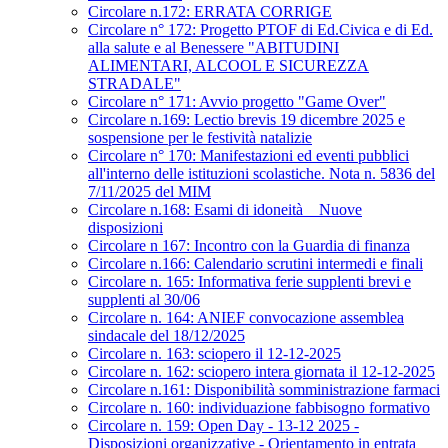
Circolare n.172: ERRATA CORRIGE
Circolare n° 172: Progetto PTOF di Ed.Civica e di Ed.
alla salute e al Benessere "ABITUDINI
ALIMENTARI, ALCOOL E SICUREZZA
STRADALE"
Circolare n° 171: Avvio progetto "Game Over"
Circolare n.169: Lectio brevis 19 dicembre 2025 e
sospensione per le festività natalizie
Circolare n° 170: Manifestazioni ed eventi pubblici
all'interno delle istituzioni scolastiche. Nota n. 5836 del
7/11/2025 del MIM
Circolare n.168: Esami di idoneità _ Nuove
disposizioni
Circolare n 167: Incontro con la Guardia di finanza
Circolare n.166: Calendario scrutini intermedi e finali
Circolare n. 165: Informativa ferie supplenti brevi e
supplenti al 30/06
Circolare n. 164: ANIEF convocazione assemblea
sindacale del 18/12/2025
Circolare n. 163: sciopero il 12-12-2025
Circolare n. 162: sciopero intera giornata il 12-12-2025
Circolare n.161: Disponibilità somministrazione farmaci
Circolare n. 160: individuazione fabbisogno formativo
Circolare n. 159: Open Day - 13-12 2025 -
Disposizioni organizzative - Orientamento in entrata