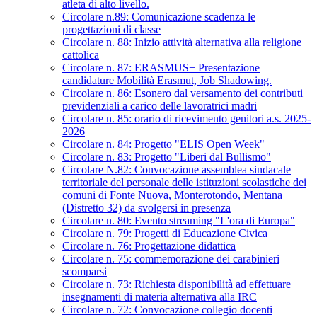
atleta di alto livello.
Circolare n.89: Comunicazione scadenza le
progettazioni di classe
Circolare n. 88: Inizio attività alternativa alla religione
cattolica
Circolare n. 87: ERASMUS+ Presentazione
candidature Mobilità Erasmut, Job Shadowing.
Circolare n. 86: Esonero dal versamento dei contributi
previdenziali a carico delle lavoratrici madri
Circolare n. 85: orario di ricevimento genitori a.s. 2025-
2026
Circolare n. 84: Progetto "ELIS Open Week"
Circolare n. 83: Progetto "Liberi dal Bullismo"
Circolare N.82: Convocazione assemblea sindacale
territoriale del personale delle istituzioni scolastiche dei
comuni di Fonte Nuova, Monterotondo, Mentana
(Distretto 32) da svolgersi in presenza
Circolare n. 80: Evento streaming "L'ora di Europa"
Circolare n. 79: Progetti di Educazione Civica
Circolare n. 76: Progettazione didattica
Circolare n. 75: commemorazione dei carabinieri
scomparsi
Circolare n. 73: Richiesta disponibilità ad effettuare
insegnamenti di materia alternativa alla IRC
Circolare n. 72: Convocazione collegio docenti