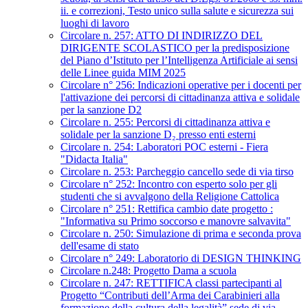
ii. e correzioni, Testo unico sulla salute e sicurezza sui
luoghi di lavoro
Circolare n. 257: ATTO DI INDIRIZZO DEL
DIRIGENTE SCOLASTICO per la predisposizione
del Piano d’Istituto per l’Intelligenza Artificiale ai sensi
delle Linee guida MIM 2025
Circolare n° 256: Indicazioni operative per i docenti per
l'attivazione dei percorsi di cittadinanza attiva e solidale
per la sanzione D2
Circolare n. 255: Percorsi di cittadinanza attiva e
solidale per la sanzione D₂ presso enti esterni
Circolare n. 254: Laboratori POC esterni - Fiera
"Didacta Italia"
Circolare n. 253: Parcheggio cancello sede di via tirso
Circolare n° 252: Incontro con esperto solo per gli
studenti che si avvalgono della Religione Cattolica
Circolare n° 251: Rettifica cambio date progetto :
"Informativa su Primo soccorso e manovre salvavita"
Circolare n. 250: Simulazione di prima e seconda prova
dell'esame di stato
Circolare n° 249: Laboratorio di DESIGN THINKING
Circolare n.248: Progetto Dama a scuola
Circolare n. 247: RETTIFICA classi partecipanti al
Progetto “Contributi dell’Arma dei Carabinieri alla
formazione della cultura della legalità” sede di via