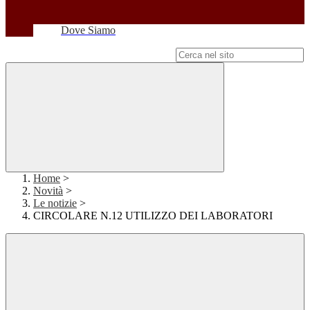
Dove Siamo
Campo di ricerca per le pagine del sito
Home
>
Novità
>
Le notizie
>
CIRCOLARE N.12 UTILIZZO DEI LABORATORI