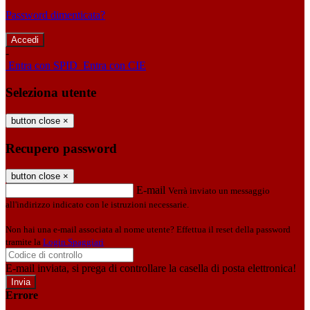
Password dimenticata?
-
Entra con SPID
Entra con CIE
Seleziona utente
button close
×
Recupero password
button close
×
E-mail
Verrà inviato un messaggio
all'indirizzo indicato con le istruzioni necessarie.
Non hai una e-mail associata al nome utente? Effettua il reset della password
tramite la
Login Spaggiari
E-mail inviata, si prega di controllare la casella di posta elettronica!
Errore