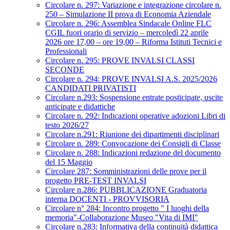
Circolare n. 297: Variazione e integrazione circolare n.
250 – Simulazione II prova di Economia Aziendale
Circolare n. 296: Assemblea Sindacale Online FLC
CGIL fuori orario di servizio – mercoledì 22 aprile
2026 ore 17,00 – ore 19,00 – Riforma Istituti Tecnici e
Professionali
Circolare n. 295: PROVE INVALSI CLASSI
SECONDE
Circolare n. 294: PROVE INVALSI A.S. 2025/2026
CANDIDATI PRIVATISTI
Circolare n.293: Sospensione entrate posticipate, uscite
anticipate e didattiche
Circolare n. 292: Indicazioni operative adozioni Libri di
testo 2026/27
Circolare n.291: Riunione dei dipartimenti disciplinari
Circolare n. 289: Convocazione dei Consigli di Classe
Circolare n. 288: Indicazioni redazione del documento
del 15 Maggio
Circolare 287: Somministrazioni delle prove per il
progetto PRE-TEST INVALSI
Circolare n.286: PUBBLICAZIONE Graduatoria
interna DOCENTI - PROVVISORIA
Circolare n° 284: Incontro progetto " I luoghi della
memoria"-Collaborazione Museo "Vita di IMI"
Circolare n.283: Informativa della continuità didattica