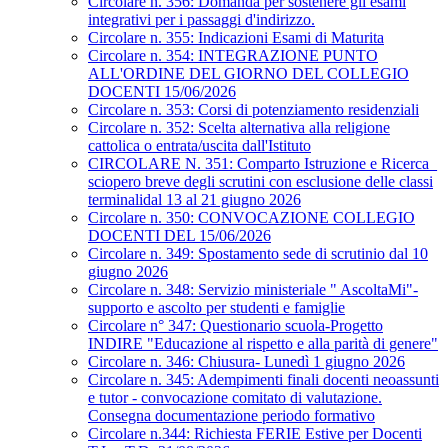
Circolare n. 356: Domanda per sostenere gli esami
integrativi per i passaggi d'indirizzo.
Circolare n. 355: Indicazioni Esami di Maturita
Circolare n. 354: INTEGRAZIONE PUNTO
ALL'ORDINE DEL GIORNO DEL COLLEGIO
DOCENTI 15/06/2026
Circolare n. 353: Corsi di potenziamento residenziali
Circolare n. 352: Scelta alternativa alla religione
cattolica o entrata/uscita dall'Istituto
CIRCOLARE N. 351: Comparto Istruzione e Ricerca_
sciopero breve degli scrutini con esclusione delle classi
terminalidal 13 al 21 giugno 2026
Circolare n. 350: CONVOCAZIONE COLLEGIO
DOCENTI DEL 15/06/2026
Circolare n. 349: Spostamento sede di scrutinio dal 10
giugno 2026
Circolare n. 348: Servizio ministeriale " AscoltaMi"-
supporto e ascolto per studenti e famiglie
Circolare n° 347: Questionario scuola-Progetto
INDIRE "Educazione al rispetto e alla parità di genere"
Circolare n. 346: Chiusura- Lunedì 1 giugno 2026
Circolare n. 345: Adempimenti finali docenti neoassunti
e tutor - convocazione comitato di valutazione.
Consegna documentazione periodo formativo
Circolare n.344: Richiesta FERIE Estive per Docenti