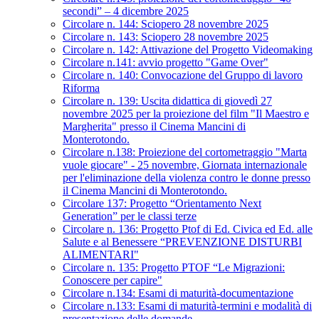
secondi” – 4 dicembre 2025
Circolare n. 144: Sciopero 28 novembre 2025
Circolare n. 143: Sciopero 28 novembre 2025
Circolare n. 142: Attivazione del Progetto Videomaking
Circolare n.141: avvio progetto "Game Over"
Circolare n. 140: Convocazione del Gruppo di lavoro
Riforma
Circolare n. 139: Uscita didattica di giovedì 27
novembre 2025 per la proiezione del film "Il Maestro e
Margherita" presso il Cinema Mancini di
Monterotondo.
Circolare n.138: Proiezione del cortometraggio "Marta
vuole giocare" - 25 novembre, Giornata internazionale
per l'eliminazione della violenza contro le donne presso
il Cinema Mancini di Monterotondo.
Circolare 137: Progetto “Orientamento Next
Generation” per le classi terze
Circolare n. 136: Progetto Ptof di Ed. Civica ed Ed. alle
Salute e al Benessere “PREVENZIONE DISTURBI
ALIMENTARI"
Circolare n. 135: Progetto PTOF “Le Migrazioni:
Conoscere per capire"
Circolare n.134: Esami di maturità-documentazione
Circolare n.133: Esami di maturità-termini e modalità di
presentazione delle domande