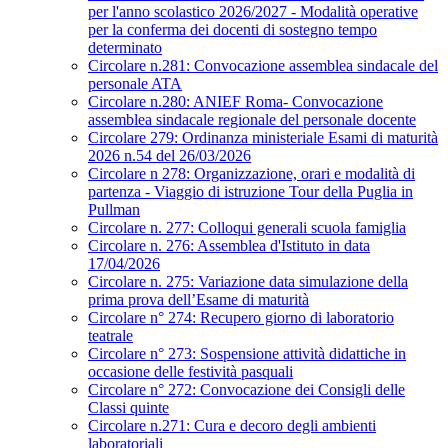
per l'anno scolastico 2026/2027 - Modalità operative
per la conferma dei docenti di sostegno tempo
determinato
Circolare n.281: Convocazione assemblea sindacale del
personale ATA
Circolare n.280: ANIEF Roma- Convocazione
assemblea sindacale regionale del personale docente
Circolare 279: Ordinanza ministeriale Esami di maturità
2026 n.54 del 26/03/2026
Circolare n 278: Organizzazione, orari e modalità di
partenza - Viaggio di istruzione Tour della Puglia in
Pullman
Circolare n. 277: Colloqui generali scuola famiglia
Circolare n. 276: Assemblea d'Istituto in data
17/04/2026
Circolare n. 275: Variazione data simulazione della
prima prova dell’Esame di maturità
Circolare n° 274: Recupero giorno di laboratorio
teatrale
Circolare n° 273: Sospensione attività didattiche in
occasione delle festività pasquali
Circolare n° 272: Convocazione dei Consigli delle
Classi quinte
Circolare n.271: Cura e decoro degli ambienti
laboratoriali