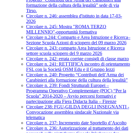
formazione della cultura della legalità” sede di via
Tirso.
Circolare n. 246: assemblea d'istituto in data 17-03-
2026
Circolare n. 245: Mostra "ROMA TERZO
MILLENNIO"-opportunità formativa
Circolare n.244: Comparto e Area Istruzione e Ricerca–
Sezione Scuola Azioni di sciopero del 09 marzo 2026
Circolare n. 243: comparto Area Istruzione e Ricerca
settore scuola sciopero del 9 marzo 2026
Circolare n. 242: errata corrige consigli di classe marzo
Circolare n. 241: RETTIFICA incontro di orientamento
FSL con la Società OSM Edu e il Gruppo Iezzi
Circolare n. 240: Progetto “Contributi dell’Arma dei
Carabinieri alla formazione della cultura della legalità”
Circolare n. 239: Fondi Strutturali Europei –
Programma Operativo Complementare (POC) “Per la
Scuola” 2014-2020 – Avvio percorsi formativi e
partecipazione alla Fiera Didacta Italia – Firenze
Circolare 238: FGU-GILDA DEGLI INSEGNANTI -
Convocazione assemblea sindacale Nazionale via
telematica
Circolare n. 237: Incremento date Sportello d’Ascolto
Circolare n. 236: Autorizzazione al trattamento dei dati