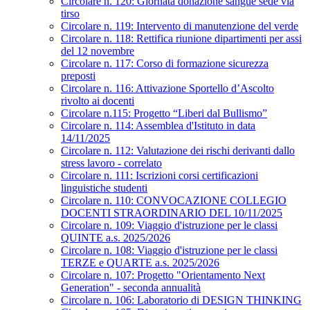
Circolare n. 120: Giornata donazione sangue sede via
tirso
Circolare n. 119: Intervento di manutenzione del verde
Circolare n. 118: Rettifica riunione dipartimenti per assi
del 12 novembre
Circolare n. 117: Corso di formazione sicurezza
preposti
Circolare n. 116: Attivazione Sportello d’Ascolto
rivolto ai docenti
Circolare n.115: Progetto “Liberi dal Bullismo”
Circolare n. 114: Assemblea d'Istituto in data
14/11/2025
Circolare n. 112: Valutazione dei rischi derivanti dallo
stress lavoro - correlato
Circolare n. 111: Iscrizioni corsi certificazioni
linguistiche studenti
Circolare n. 110: CONVOCAZIONE COLLEGIO
DOCENTI STRAORDINARIO DEL 10/11/2025
Circolare n. 109: Viaggio d'istruzione per le classi
QUINTE a.s. 2025/2026
Circolare n. 108: Viaggio d'istruzione per le classi
TERZE e QUARTE a.s. 2025/2026
Circolare n. 107: Progetto "Orientamento Next
Generation" - seconda annualità
Circolare n. 106: Laboratorio di DESIGN THINKING