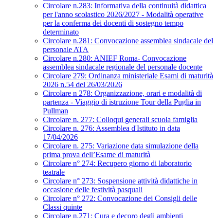
Circolare n.283: Informativa della continuità didattica
per l'anno scolastico 2026/2027 - Modalità operative
per la conferma dei docenti di sostegno tempo
determinato
Circolare n.281: Convocazione assemblea sindacale del
personale ATA
Circolare n.280: ANIEF Roma- Convocazione
assemblea sindacale regionale del personale docente
Circolare 279: Ordinanza ministeriale Esami di maturità
2026 n.54 del 26/03/2026
Circolare n 278: Organizzazione, orari e modalità di
partenza - Viaggio di istruzione Tour della Puglia in
Pullman
Circolare n. 277: Colloqui generali scuola famiglia
Circolare n. 276: Assemblea d'Istituto in data
17/04/2026
Circolare n. 275: Variazione data simulazione della
prima prova dell’Esame di maturità
Circolare n° 274: Recupero giorno di laboratorio
teatrale
Circolare n° 273: Sospensione attività didattiche in
occasione delle festività pasquali
Circolare n° 272: Convocazione dei Consigli delle
Classi quinte
Circolare n.271: Cura e decoro degli ambienti