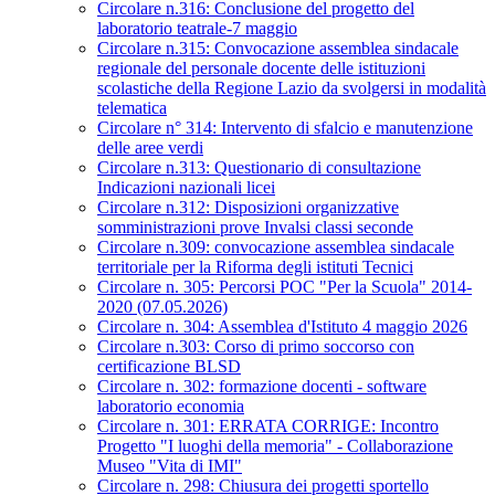
Circolare n.316: Conclusione del progetto del
laboratorio teatrale-7 maggio
Circolare n.315: Convocazione assemblea sindacale
regionale del personale docente delle istituzioni
scolastiche della Regione Lazio da svolgersi in modalità
telematica
Circolare n° 314: Intervento di sfalcio e manutenzione
delle aree verdi
Circolare n.313: Questionario di consultazione
Indicazioni nazionali licei
Circolare n.312: Disposizioni organizzative
somministrazioni prove Invalsi classi seconde
Circolare n.309: convocazione assemblea sindacale
territoriale per la Riforma degli istituti Tecnici
Circolare n. 305: Percorsi POC "Per la Scuola" 2014-
2020 (07.05.2026)
Circolare n. 304: Assemblea d'Istituto 4 maggio 2026
Circolare n.303: Corso di primo soccorso con
certificazione BLSD
Circolare n. 302: formazione docenti - software
laboratorio economia
Circolare n. 301: ERRATA CORRIGE: Incontro
Progetto "I luoghi della memoria" - Collaborazione
Museo "Vita di IMI"
Circolare n. 298: Chiusura dei progetti sportello