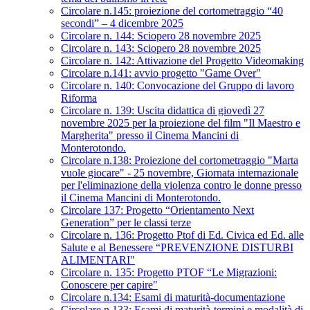
Circolare n.145: proiezione del cortometraggio “40
secondi” – 4 dicembre 2025
Circolare n. 144: Sciopero 28 novembre 2025
Circolare n. 143: Sciopero 28 novembre 2025
Circolare n. 142: Attivazione del Progetto Videomaking
Circolare n.141: avvio progetto "Game Over"
Circolare n. 140: Convocazione del Gruppo di lavoro
Riforma
Circolare n. 139: Uscita didattica di giovedì 27
novembre 2025 per la proiezione del film "Il Maestro e
Margherita" presso il Cinema Mancini di
Monterotondo.
Circolare n.138: Proiezione del cortometraggio "Marta
vuole giocare" - 25 novembre, Giornata internazionale
per l'eliminazione della violenza contro le donne presso
il Cinema Mancini di Monterotondo.
Circolare 137: Progetto “Orientamento Next
Generation” per le classi terze
Circolare n. 136: Progetto Ptof di Ed. Civica ed Ed. alle
Salute e al Benessere “PREVENZIONE DISTURBI
ALIMENTARI"
Circolare n. 135: Progetto PTOF “Le Migrazioni:
Conoscere per capire"
Circolare n.134: Esami di maturità-documentazione
Circolare n.133: Esami di maturità-termini e modalità di