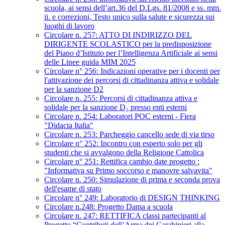
scuola, ai sensi dell’art.36 del D.Lgs. 81/2008 e ss. mm.
ii. e correzioni, Testo unico sulla salute e sicurezza sui
luoghi di lavoro
Circolare n. 257: ATTO DI INDIRIZZO DEL
DIRIGENTE SCOLASTICO per la predisposizione
del Piano d’Istituto per l’Intelligenza Artificiale ai sensi
delle Linee guida MIM 2025
Circolare n° 256: Indicazioni operative per i docenti per
l'attivazione dei percorsi di cittadinanza attiva e solidale
per la sanzione D2
Circolare n. 255: Percorsi di cittadinanza attiva e
solidale per la sanzione D₂ presso enti esterni
Circolare n. 254: Laboratori POC esterni - Fiera
"Didacta Italia"
Circolare n. 253: Parcheggio cancello sede di via tirso
Circolare n° 252: Incontro con esperto solo per gli
studenti che si avvalgono della Religione Cattolica
Circolare n° 251: Rettifica cambio date progetto :
"Informativa su Primo soccorso e manovre salvavita"
Circolare n. 250: Simulazione di prima e seconda prova
dell'esame di stato
Circolare n° 249: Laboratorio di DESIGN THINKING
Circolare n.248: Progetto Dama a scuola
Circolare n. 247: RETTIFICA classi partecipanti al
Progetto “Contributi dell’Arma dei Carabinieri alla