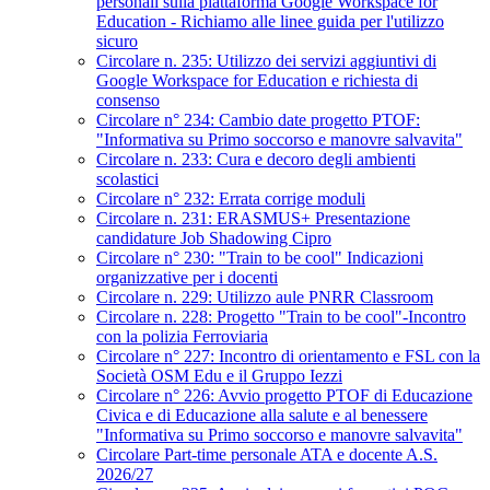
personali sulla piattaforma Google Workspace for
Education - Richiamo alle linee guida per l'utilizzo
sicuro
Circolare n. 235: Utilizzo dei servizi aggiuntivi di
Google Workspace for Education e richiesta di
consenso
Circolare n° 234: Cambio date progetto PTOF:
"Informativa su Primo soccorso e manovre salvavita"
Circolare n. 233: Cura e decoro degli ambienti
scolastici
Circolare n° 232: Errata corrige moduli
Circolare n. 231: ERASMUS+ Presentazione
candidature Job Shadowing Cipro
Circolare n° 230: "Train to be cool" Indicazioni
organizzative per i docenti
Circolare n. 229: Utilizzo aule PNRR Classroom
Circolare n. 228: Progetto "Train to be cool"-Incontro
con la polizia Ferroviaria
Circolare n° 227: Incontro di orientamento e FSL con la
Società OSM Edu e il Gruppo Iezzi
Circolare n° 226: Avvio progetto PTOF di Educazione
Civica e di Educazione alla salute e al benessere
"Informativa su Primo soccorso e manovre salvavita"
Circolare Part-time personale ATA e docente A.S.
2026/27