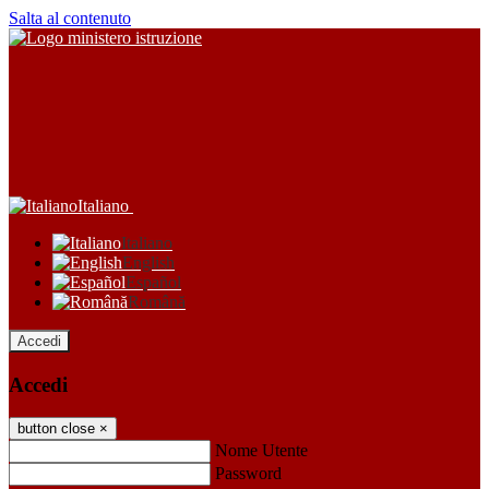
Salta al contenuto
Italiano
Italiano
English
Español
Română
Accedi
Accedi
button close
×
Nome Utente
Password