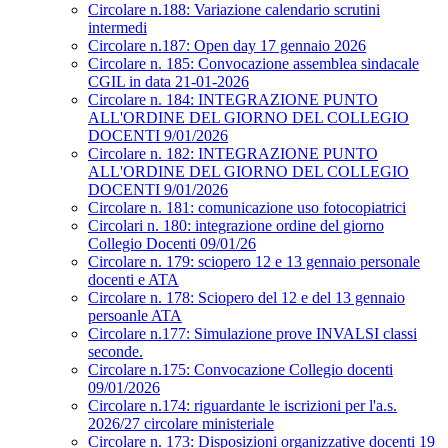
Circolare n.188: Variazione calendario scrutini
intermedi
Circolare n.187: Open day 17 gennaio 2026
Circolare n. 185: Convocazione assemblea sindacale
CGIL in data 21-01-2026
Circolare n. 184: INTEGRAZIONE PUNTO
ALL'ORDINE DEL GIORNO DEL COLLEGIO
DOCENTI 9/01/2026
Circolare n. 182: INTEGRAZIONE PUNTO
ALL'ORDINE DEL GIORNO DEL COLLEGIO
DOCENTI 9/01/2026
Circolare n. 181: comunicazione uso fotocopiatrici
Circolari n. 180: integrazione ordine del giorno
Collegio Docenti 09/01/26
Circolare n. 179: sciopero 12 e 13 gennaio personale
docenti e ATA
Circolare n. 178: Sciopero del 12 e del 13 gennaio
persoanle ATA
Circolare n.177: Simulazione prove INVALSI classi
seconde.
Circolare n.175: Convocazione Collegio docenti
09/01/2026
Circolare n.174: riguardante le iscrizioni per l'a.s.
2026/27 circolare ministeriale
Circolare n. 173: Disposizioni organizzative docenti 19