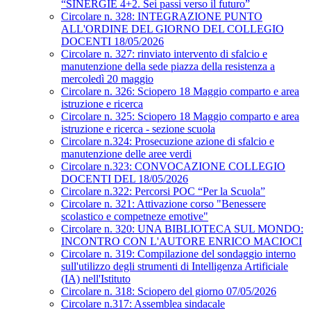
“SINERGIE 4+2. Sei passi verso il futuro”
Circolare n. 328: INTEGRAZIONE PUNTO
ALL'ORDINE DEL GIORNO DEL COLLEGIO
DOCENTI 18/05/2026
Circolare n. 327: rinviato intervento di sfalcio e
manutenzione della sede piazza della resistenza a
mercoledì 20 maggio
Circolare n. 326: Sciopero 18 Maggio comparto e area
istruzione e ricerca
Circolare n. 325: Sciopero 18 Maggio comparto e area
istruzione e ricerca - sezione scuola
Circolare n.324: Prosecuzione azione di sfalcio e
manutenzione delle aree verdi
Circolare n.323: CONVOCAZIONE COLLEGIO
DOCENTI DEL 18/05/2026
Circolare n.322: Percorsi POC “Per la Scuola”
Circolare n. 321: Attivazione corso "Benessere
scolastico e competneze emotive"
Circolare n. 320: UNA BIBLIOTECA SUL MONDO:
INCONTRO CON L'AUTORE ENRICO MACIOCI
Circolare n. 319: Compilazione del sondaggio interno
sull'utilizzo degli strumenti di Intelligenza Artificiale
(IA) nell'Istituto
Circolare n. 318: Sciopero del giorno 07/05/2026
Circolare n.317: Assemblea sindacale