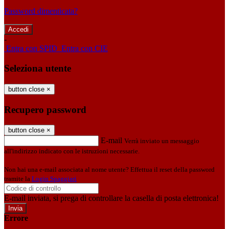
Password dimenticata?
-
Entra con SPID
Entra con CIE
Seleziona utente
button close
×
Recupero password
button close
×
E-mail
Verrà inviato un messaggio
all'indirizzo indicato con le istruzioni necessarie.
Non hai una e-mail associata al nome utente? Effettua il reset della password
tramite la
Login Spaggiari
E-mail inviata, si prega di controllare la casella di posta elettronica!
Errore