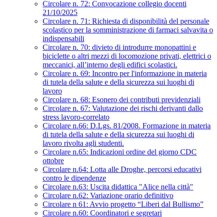
Circolare n. 72: Convocazione collegio docenti
21/10/2025
Circolare n. 71: Richiesta di disponibilità del personale
scolastico per la somministrazione di farmaci salvavita o
indispensabili
Circolare n. 70: divieto di introdurre monopattini e
biciclette o altri mezzi di locomozione privati, elettrici o
meccanici, all’interno degli edifici scolastici.
Circolare n. 69: Incontro per l'informazione in materia
di tutela della salute e della sicurezza sui luoghi di
lavoro
Circolare n. 68: Esonero dei contributi previdenziali
Circolare n. 67: Valutazione dei rischi derivanti dallo
stress lavoro-correlato
Circolare n.66: D.Lgs. 81/2008. Formazione in materia
di tutela della salute e della sicurezza sui luoghi di
lavoro rivolta agli studenti.
Circolare n.65: Indicazioni ordine del giorno CDC
ottobre
Circolare n.64: Lotta alle Droghe, percorsi educativi
contro le dipendenze
Circolare n.63: Uscita didattica "Alice nella città"
Circolare n.62: Variazione orario definitivo
Circolare n 61: Avvio progetto “Liberi dal Bullismo”
Circolare n.60: Coordinatori e segretari