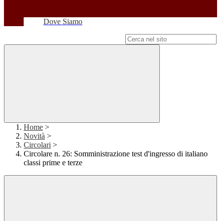
Dove Siamo
Campo di ricerca per le pagine del sito
Home
>
Novità
>
Circolari
>
Circolare n. 26: Somministrazione test d'ingresso di italiano
classi prime e terze