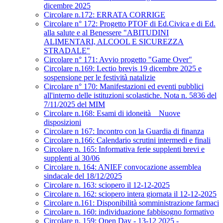
dicembre 2025
Circolare n.172: ERRATA CORRIGE
Circolare n° 172: Progetto PTOF di Ed.Civica e di Ed.
alla salute e al Benessere "ABITUDINI
ALIMENTARI, ALCOOL E SICUREZZA
STRADALE"
Circolare n° 171: Avvio progetto "Game Over"
Circolare n.169: Lectio brevis 19 dicembre 2025 e
sospensione per le festività natalizie
Circolare n° 170: Manifestazioni ed eventi pubblici
all'interno delle istituzioni scolastiche. Nota n. 5836 del
7/11/2025 del MIM
Circolare n.168: Esami di idoneità _ Nuove
disposizioni
Circolare n 167: Incontro con la Guardia di finanza
Circolare n.166: Calendario scrutini intermedi e finali
Circolare n. 165: Informativa ferie supplenti brevi e
supplenti al 30/06
Circolare n. 164: ANIEF convocazione assemblea
sindacale del 18/12/2025
Circolare n. 163: sciopero il 12-12-2025
Circolare n. 162: sciopero intera giornata il 12-12-2025
Circolare n.161: Disponibilità somministrazione farmaci
Circolare n. 160: individuazione fabbisogno formativo
Circolare n. 159: Open Day - 13-12 2025 -