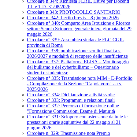
Circolare n.344: Richiesta FERIE Estive per Docenti
T.I. e T.D. 31/08/2026
Circolare n.343: PROTOCOLLO SANITARIO
Circolare n. 342: Lectio brevis – 8 giugno 2026
Circolare n° 340: Comparto Area Istruzione e Ricerca
settore Scuola Sciopero generale intera giornata del 29
maggio 2026
Circolare n° 339: Assemblea sindacale FLC CGIL
provincia di Roma
Circolare n. 338: pubblicazione scrutini finali a.s.
2026/2027 e modalità di recupero delle insufficienze
Circolare n. 337: Piattaforma ELISA – Monitoraggio
del bullismo e del cyberbullismo – Questionario
studenti e studentesse
Circolare n° 335: Trasmissione nota MIM - E-Portfolio
- Compilazione della Sezione "Capolavoro" - a.s.
2025/2026
Circolare n° 334: Dichiarazione attività svolte
Circolare n° 333: Programmi e relazioni finali
Circolare n° 332: Percorso di formazione online
"Formazione Commissioni Esame di Maturità
Circolare n° 331: Sciopero con astensione da tutte le
prestazioni orarie aggiuntive dal 22 maggio al 21
giugno 2026
Circolare n. 329: Trasmissione nota Premio