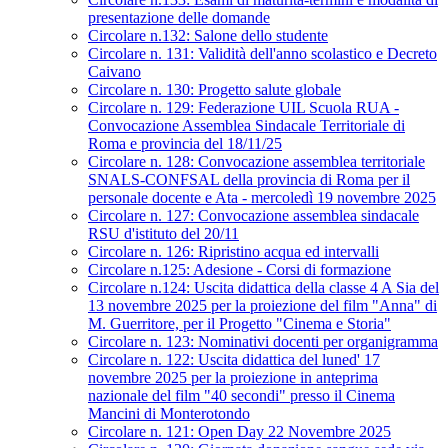
presentazione delle domande
Circolare n.132: Salone dello studente
Circolare n. 131: Validità dell'anno scolastico e Decreto
Caivano
Circolare n. 130: Progetto salute globale
Circolare n. 129: Federazione UIL Scuola RUA -
Convocazione Assemblea Sindacale Territoriale di
Roma e provincia del 18/11/25
Circolare n. 128: Convocazione assemblea territoriale
SNALS-CONFSAL della provincia di Roma per il
personale docente e Ata - mercoledì 19 novembre 2025
Circolare n. 127: Convocazione assemblea sindacale
RSU d'istituto del 20/11
Circolare n. 126: Ripristino acqua ed intervalli
Circolare n.125: Adesione - Corsi di formazione
Circolare n.124: Uscita didattica della classe 4 A Sia del
13 novembre 2025 per la proiezione del film "Anna" di
M. Guerritore, per il Progetto "Cinema e Storia"
Circolare n. 123: Nominativi docenti per organigramma
Circolare n. 122: Uscita didattica del luned' 17
novembre 2025 per la proiezione in anteprima
nazionale del film "40 secondi" presso il Cinema
Mancini di Monterotondo
Circolare n. 121: Open Day 22 Novembre 2025