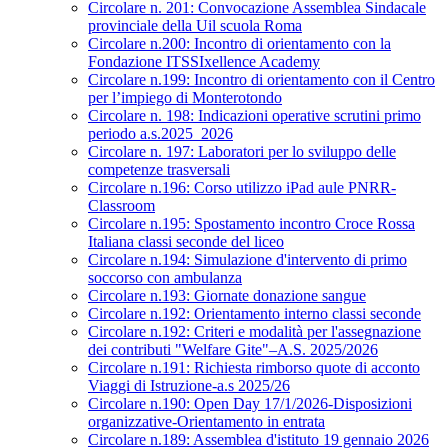
Circolare n. 201: Convocazione Assemblea Sindacale
provinciale della Uil scuola Roma
Circolare n.200: Incontro di orientamento con la
Fondazione ITSSIxellence Academy
Circolare n.199: Incontro di orientamento con il Centro
per l’impiego di Monterotondo
Circolare n. 198: Indicazioni operative scrutini primo
periodo a.s.2025_2026
Circolare n. 197: Laboratori per lo sviluppo delle
competenze trasversali
Circolare n.196: Corso utilizzo iPad aule PNRR-
Classroom
Circolare n.195: Spostamento incontro Croce Rossa
Italiana classi seconde del liceo
Circolare n.194: Simulazione d'intervento di primo
soccorso con ambulanza
Circolare n.193: Giornate donazione sangue
Circolare n.192: Orientamento interno classi seconde
Circolare n.192: Criteri e modalità per l'assegnazione
dei contributi "Welfare Gite"–A.S. 2025/2026
Circolare n.191: Richiesta rimborso quote di acconto
Viaggi di Istruzione-a.s 2025/26
Circolare n.190: Open Day 17/1/2026-Disposizioni
organizzative-Orientamento in entrata
Circolare n.189: Assemblea d'istituto 19 gennaio 2026