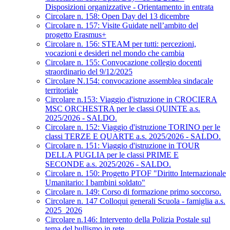
Disposizioni organizzative - Orientamento in entrata
Circolare n. 158: Open Day del 13 dicembre
Circolare n. 157: Visite Guidate nell’ambito del
progetto Erasmus+
Circolare n. 156: STEAM per tutti: percezioni,
vocazioni e desideri nel mondo che cambia
Circolare n. 155: Convocazione collegio docenti
straordinario del 9/12/2025
Circolare N.154: convocazione assemblea sindacale
territoriale
Circolare n.153: Viaggio d'istruzione in CROCIERA
MSC ORCHESTRA per le classi QUINTE a.s.
2025/2026 - SALDO.
Circolare n. 152: Viaggio d'istruzione TORINO per le
classi TERZE E QUARTE a.s. 2025/2026 - SALDO.
Circolare n. 151: Viaggio d'istruzione in TOUR
DELLA PUGLIA per le classi PRIME E
SECONDE a.s. 2025/2026 - SALDO.
Circolare n. 150: Progetto PTOF "Diritto Internazionale
Umanitario: I bambini soldato"
Circolare n. 149: Corso di formazione primo soccorso.
Circolare n. 147 Colloqui generali Scuola - famiglia a.s.
2025_2026
Circolare n.146: Intervento della Polizia Postale sul
tema del bullismo in rete