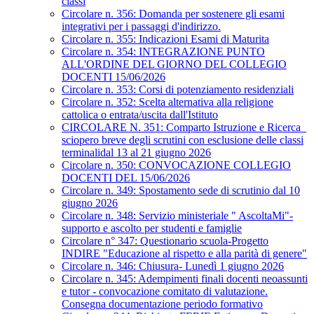
classi
Circolare n. 356: Domanda per sostenere gli esami
integrativi per i passaggi d'indirizzo.
Circolare n. 355: Indicazioni Esami di Maturita
Circolare n. 354: INTEGRAZIONE PUNTO
ALL'ORDINE DEL GIORNO DEL COLLEGIO
DOCENTI 15/06/2026
Circolare n. 353: Corsi di potenziamento residenziali
Circolare n. 352: Scelta alternativa alla religione
cattolica o entrata/uscita dall'Istituto
CIRCOLARE N. 351: Comparto Istruzione e Ricerca_
sciopero breve degli scrutini con esclusione delle classi
terminalidal 13 al 21 giugno 2026
Circolare n. 350: CONVOCAZIONE COLLEGIO
DOCENTI DEL 15/06/2026
Circolare n. 349: Spostamento sede di scrutinio dal 10
giugno 2026
Circolare n. 348: Servizio ministeriale " AscoltaMi"-
supporto e ascolto per studenti e famiglie
Circolare n° 347: Questionario scuola-Progetto
INDIRE "Educazione al rispetto e alla parità di genere"
Circolare n. 346: Chiusura- Lunedì 1 giugno 2026
Circolare n. 345: Adempimenti finali docenti neoassunti
e tutor - convocazione comitato di valutazione.
Consegna documentazione periodo formativo