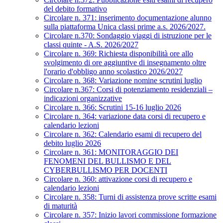
del debito formativo
Circolare n. 371: inserimento documentazione alunno
sulla piattaforma Unica classi prime a.s. 2026/2027.
Circolare n.370: Sondaggio viaggi di istruzione per le
classi quinte - A.S. 2026/2027
Circolare n. 369: Richiesta disponibilità ore allo
svolgimento di ore aggiuntive di insegnamento oltre
l'orario d'obbligo anno scolastico 2026/2027
Circolare n. 368: Variazione nomine scrutini luglio
Circolare n.367: Corsi di potenziamento residenziali –
indicazioni organizzative
Circolare n. 366: Scrutini 15-16 luglio 2026
Circolare n. 364: variazione data corsi di recupero e
calendario lezioni
Circolare n. 362: Calendario esami di recupero del
debito luglio 2026
Circolare n. 361: MONITORAGGIO DEI
FENOMENI DEL BULLISMO E DEL
CYBERBULLISMO PER DOCENTI
Circolare n. 360: attivazione corsi di recupero e
calendario lezioni
Circolare n. 358: Turni di assistenza prove scritte esami
di maturità
Circolare n. 357: Inizio lavori commissione formazione