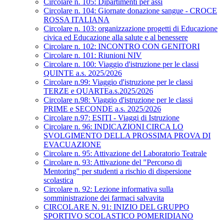
Circolare n. 105: Dipartimenti per assi
Circolare n. 104: Giornate donazione sangue - CROCE
ROSSA ITALIANA
Circolare n. 103: organizzazione progetti di Educazione
civica ed Educazione alla salute e al benessere
Circolare n. 102: INCONTRO CON GENITORI
Circolare n. 101: Riunioni NIV
Circolare n. 100: Viaggio d'istruzione per le classi
QUINTE a.s. 2025/2026
Circolare n.99: Viaggio d'istruzione per le classi
TERZE e QUARTEa.s.2025/2026
Circolare n.98: Viaggio d'istruzione per le classi
PRIME e SECONDE a.s. 2025/2026
Circolare n.97: ESITI - Viaggi di Istruzione
Circolare n. 96: INDICAZIONI CIRCA LO
SVOLGIMENTO DELLA PROSSIMA PROVA DI
EVACUAZIONE
Circolare n. 95: Attivazione del Laboratorio Teatrale
Circolare n. 93: Attivazione del "Percorso di
Mentoring" per studenti a rischio di dispersione
scolastica
Circolare n. 92: Lezione informativa sulla
somministrazione dei farmaci salvavita
CIRCOLARE N. 91: INIZIO DEL GRUPPO
SPORTIVO SCOLASTICO POMERIDIANO