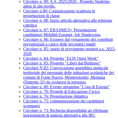
Circolare n. 90: A.S. 2025/2026 - Progetto Studente-
atleta di alto livello.
Circolare n.89: Comunicazione scadenza le
progettazioni di classe
Circolare n. 88: Inizio attività alternativa alla religione
cattolica
Circolare n. 87: ERASMUS+ Presentazione
candidature Mobilità Erasmut, Job Shadowing.
Circolare n. 86: Esonero dal versamento dei contributi
previdenziali a carico delle lavoratrici madri
Circolare n. 85: orario di ricevimento genitori a.s. 2025-
2026
Circolare n. 84: Progetto "ELIS Open Week"
Circolare n. 83: Progetto "Liberi dal Bullismo"
Circolare N.82: Convocazione assemblea sindacale
territoriale del personale delle istituzioni scolastiche dei
comuni di Fonte Nuova, Monterotondo, Mentana
(Distretto 32) da svolgersi in presenza
Circolare n. 80: Evento streaming "L'ora di Europa"
Circolare n. 79: Progetti di Educazione Civica
Circolare n. 76: Progettazione didattica
Circolare n. 75: commemorazione dei carabinieri
scomparsi
Circolare n. 73: Richiesta disponibilità ad effettuare
insegnamenti di materia alternativa alla IRC