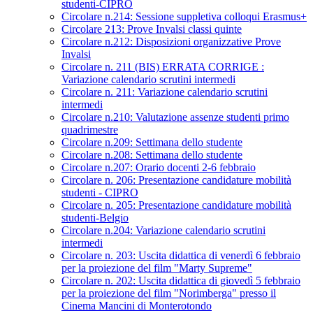
studenti-CIPRO
Circolare n.214: Sessione suppletiva colloqui Erasmus+
Circolare 213: Prove Invalsi classi quinte
Circolare n.212: Disposizioni organizzative Prove
Invalsi
Circolare n. 211 (BIS) ERRATA CORRIGE :
Variazione calendario scrutini intermedi
Circolare n. 211: Variazione calendario scrutini
intermedi
Circolare n.210: Valutazione assenze studenti primo
quadrimestre
Circolare n.209: Settimana dello studente
Circolare n.208: Settimana dello studente
Circolare n.207: Orario docenti 2-6 febbraio
Circolare n. 206: Presentazione candidature mobilità
studenti - CIPRO
Circolare n. 205: Presentazione candidature mobilità
studenti-Belgio
Circolare n.204: Variazione calendario scrutini
intermedi
Circolare n. 203: Uscita didattica di venerdì 6 febbraio
per la proiezione del film "Marty Supreme"
Circolare n. 202: Uscita didattica di giovedì 5 febbraio
per la proiezione del film "Norimberga" presso il
Cinema Mancini di Monterotondo