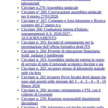
laboratoriali
Circolare n.270: Assemblea sindacale
Circolare n° 269: Convocazione assemblea sindacale
per il giorno 27/03/2026
Circolare n° 267: Comparto e Area Istruzione e Ricerca
sciopero del 27 marzo p.v.
Circolare 266: Graduatoria interna d'Istituto-
soprannumerari A.S. 2026/2027 -
AGGIORNAMENTO
Circolare n. 265: Incontri di orientamento per la
presentazione dell’offerta formativa degli ITS
Circolare n. 264: Progetto di educazione finanziaria:
Soldi, parlarne è intelligente
Circolare n. 263: Assemblea sindacale esterna in orario
di servizio di tutto il personale scolastico docente e ata
Circolare n. 262: recupero giorno di laboratorio teatrale
sede via tirso
Circolare n. 261 recupero Prove Invalsi degli alunni che
sono stati assenti nelle giornate del 3 – 4 - 5 – 6 – 9 - 10
Marzo 2026
Circolare n. 260: incontro orientamento e FSL con il
collegio di Geometri
Circolare n. 259: Riunione responsabili dipartimenti
disciplinari
Circolare n. 258: informativa sul rischio incendio nella