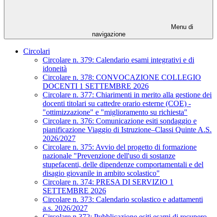
Menu di
navigazione
Circolari
Circolare n. 379: Calendario esami integrativi e di
idoneità
Circolare n. 378: CONVOCAZIONE COLLEGIO
DOCENTI 1 SETTEMBRE 2026
Circolare n. 377: Chiarimenti in merito alla gestione dei
docenti titolari su cattedre orario esterne (COE) -
"ottimizzazione" e "miglioramento su richiesta"
Circolare n. 376: Comunicazione esiti sondaggio e
pianificazione Viaggio di Istruzione–Classi Quinte A.S.
2026/2027
Circolare n. 375: Avvio del progetto di formazione
nazionale "Prevenzione dell'uso di sostanze
stupefacenti, delle dipendenze comportamentali e del
disagio giovanile in ambito scolastico"
Circolare n. 374: PRESA DI SERVIZIO 1
SETTEMBRE 2026
Circolare n. 373: Calendario scolastico e adattamenti
a.s. 2026/2027
Circolare n.372: Pubblicazione esiti esami di recupero