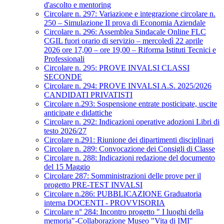
d'ascolto e mentoring
Circolare n. 297: Variazione e integrazione circolare n.
250 – Simulazione II prova di Economia Aziendale
Circolare n. 296: Assemblea Sindacale Online FLC
CGIL fuori orario di servizio – mercoledì 22 aprile
2026 ore 17,00 – ore 19,00 – Riforma Istituti Tecnici e
Professionali
Circolare n. 295: PROVE INVALSI CLASSI
SECONDE
Circolare n. 294: PROVE INVALSI A.S. 2025/2026
CANDIDATI PRIVATISTI
Circolare n.293: Sospensione entrate posticipate, uscite
anticipate e didattiche
Circolare n. 292: Indicazioni operative adozioni Libri di
testo 2026/27
Circolare n.291: Riunione dei dipartimenti disciplinari
Circolare n. 289: Convocazione dei Consigli di Classe
Circolare n. 288: Indicazioni redazione del documento
del 15 Maggio
Circolare 287: Somministrazioni delle prove per il
progetto PRE-TEST INVALSI
Circolare n.286: PUBBLICAZIONE Graduatoria
interna DOCENTI - PROVVISORIA
Circolare n° 284: Incontro progetto " I luoghi della
memoria"-Collaborazione Museo "Vita di IMI"