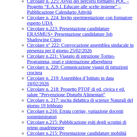
Circolare n. 225: Avvio dei percorsi formativi POC –
Progetto “E.A.S.I. Educare alle scelte insieme” –
Pubblicazione Calendario Attività
Circolare n. 224: Invito sperimentazione con formatore
esperto UDA
Circolare n.223: Presentazione candidature
ERASMUS+ Presentazione candidature Job
Shadowing Cipro
Circolare n° 222: Convocazione assemblea sindacale in
presenza per il giorno 25/02/2026
Circolare n.221: Viaggio di istruzione Torino-
Programma, orari e sistemazione alberghiera
Circolare n. 220: Comunicazione viaggi di istruzioni
crociera
Circolare n. 219: Assemblea d’Istituto in data
18/02/2026
Circolare n. 218: Progetto PTOF di ed. civica e ed.
salute "Prevenzione Disturbi Alimentari"
Circolare n. 217: uscita didattica di scienze Naturali del
giorno 19 febbraio
Circolare n.216: Errata corrige, variazione docenti
somministratori
Circolare n.215: Pubblicazione esiti degli scrutini di
primo quadrimestre
Circolare n.215: Presentazione candidature mobilità