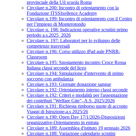
provinciale della Uil scuola Roma
Circolare n.200: Incontro di orientamento con la
Fondazione ITSSIxellence Academy
Circolare n.199: Incontro di orientamento con il Centro
per l’impiego di Monterotondo
Circolare n. 198: Indicazioni operative scrutini primo
periodo a.s.2025_2026
Circolare n. 197: Laboratori per lo sviluppo delle
competenze trasversali
Circolare n.196: Corso utilizzo iPad aule PNRR-
Classroom
Circolare n.195: Spostamento incontro Croce Rossa
Italiana classi seconde del liceo
Circolare n.194: Simulazione d'intervento di primo
soccorso con ambulanza
Circolare n.193: Giornate donazione sangue
Circolare n.192: Orientamento interno classi seconde
Circolare n.192: Criteri e modalità per l'assegnazione
dei contributi "Welfare Gite"–A.S. 2025/2026
Circolare n.191: Richiesta rimborso quote di acconto
Viaggi di Istruzione-a.s 2025/26
Circolare n.190: Open Day 17/1/2026-Disposizioni
organizzative-Orientamento in entrata
Circolare n.189: Assemblea d'istituto 19 gennaio 2026
Circolare n.188: Variazione calendario scrutini