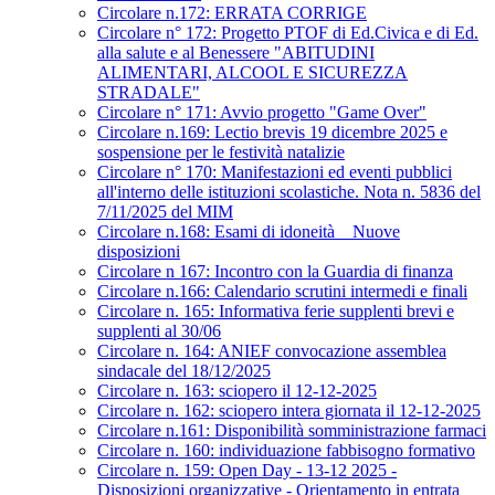
Circolare n.172: ERRATA CORRIGE
Circolare n° 172: Progetto PTOF di Ed.Civica e di Ed.
alla salute e al Benessere "ABITUDINI
ALIMENTARI, ALCOOL E SICUREZZA
STRADALE"
Circolare n° 171: Avvio progetto "Game Over"
Circolare n.169: Lectio brevis 19 dicembre 2025 e
sospensione per le festività natalizie
Circolare n° 170: Manifestazioni ed eventi pubblici
all'interno delle istituzioni scolastiche. Nota n. 5836 del
7/11/2025 del MIM
Circolare n.168: Esami di idoneità _ Nuove
disposizioni
Circolare n 167: Incontro con la Guardia di finanza
Circolare n.166: Calendario scrutini intermedi e finali
Circolare n. 165: Informativa ferie supplenti brevi e
supplenti al 30/06
Circolare n. 164: ANIEF convocazione assemblea
sindacale del 18/12/2025
Circolare n. 163: sciopero il 12-12-2025
Circolare n. 162: sciopero intera giornata il 12-12-2025
Circolare n.161: Disponibilità somministrazione farmaci
Circolare n. 160: individuazione fabbisogno formativo
Circolare n. 159: Open Day - 13-12 2025 -
Disposizioni organizzative - Orientamento in entrata