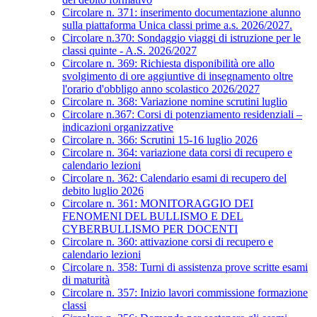
Circolare n. 371: inserimento documentazione alunno
sulla piattaforma Unica classi prime a.s. 2026/2027.
Circolare n.370: Sondaggio viaggi di istruzione per le
classi quinte - A.S. 2026/2027
Circolare n. 369: Richiesta disponibilità ore allo
svolgimento di ore aggiuntive di insegnamento oltre
l'orario d'obbligo anno scolastico 2026/2027
Circolare n. 368: Variazione nomine scrutini luglio
Circolare n.367: Corsi di potenziamento residenziali –
indicazioni organizzative
Circolare n. 366: Scrutini 15-16 luglio 2026
Circolare n. 364: variazione data corsi di recupero e
calendario lezioni
Circolare n. 362: Calendario esami di recupero del
debito luglio 2026
Circolare n. 361: MONITORAGGIO DEI
FENOMENI DEL BULLISMO E DEL
CYBERBULLISMO PER DOCENTI
Circolare n. 360: attivazione corsi di recupero e
calendario lezioni
Circolare n. 358: Turni di assistenza prove scritte esami
di maturità
Circolare n. 357: Inizio lavori commissione formazione
classi