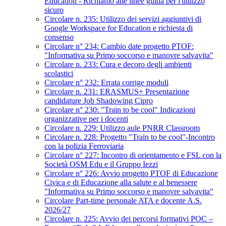
Education - Richiamo alle linee guida per l'utilizzo
sicuro
Circolare n. 235: Utilizzo dei servizi aggiuntivi di
Google Workspace for Education e richiesta di
consenso
Circolare n° 234: Cambio date progetto PTOF:
"Informativa su Primo soccorso e manovre salvavita"
Circolare n. 233: Cura e decoro degli ambienti
scolastici
Circolare n° 232: Errata corrige moduli
Circolare n. 231: ERASMUS+ Presentazione
candidature Job Shadowing Cipro
Circolare n° 230: "Train to be cool" Indicazioni
organizzative per i docenti
Circolare n. 229: Utilizzo aule PNRR Classroom
Circolare n. 228: Progetto "Train to be cool"-Incontro
con la polizia Ferroviaria
Circolare n° 227: Incontro di orientamento e FSL con la
Società OSM Edu e il Gruppo Iezzi
Circolare n° 226: Avvio progetto PTOF di Educazione
Civica e di Educazione alla salute e al benessere
"Informativa su Primo soccorso e manovre salvavita"
Circolare Part-time personale ATA e docente A.S.
2026/27
Circolare n. 225: Avvio dei percorsi formativi POC –