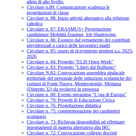
atleta di alto livello.
Circolare n.89: Comunicazione scadenza le
progettazioni di classe
Circolare n. 88: Inizio attività alternativa alla religione
cattolica
Circolare n. 87: ERASMUS+ Presentazione
candidature Mobilità Erasmut, Job Shadowing.
Circolare n. 86: Esonero dal versamento dei contributi
previdenziali a carico delle lavoratrici madri
Circolare n. 85: orario di ricevimento genitori a.s. 2025-
2026
Circolare n. 84: Progetto "ELIS Open Week"
Circolare n. 83: Progetto "Liberi dal Bullismo"
Circolare N.82: Convocazione assemblea sindacale
territoriale del personale delle istituzioni scolastiche dei
comuni di Fonte Nuova, Monterotondo, Mentana
(Distretto 32) da svolgersi in presenza
Circolare n. 80: Evento streaming "L'ora di Europa"
Circolare n. 79: Progetti di Educazione Civica
Circolare n. 76: Progettazione didattica
Circolare n. 75: commemorazione dei carabinieri
scomparsi
Circolare n. 73: Richiesta disponibilità ad effettuare
insegnamenti di materia alternativa alla IRC
Circolare n. 72: Convocazione collegio docenti