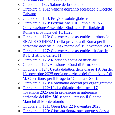
Circolare n.132: Salone dello studente
Circolare n. 131: Validità dell'anno scolastico e Decreto
Caivano
Circolare n. 130: Progetto salute globale
Circolare n. 129: Federazione UIL Scuola RUA -
Convocazione Assemblea Sindacale Territoriale di
Roma e provincia del 18/11/25
Circolare n. 128: Convocazione assemblea territoriale
SNALS-CONFSAL della provincia di Roma per il
personale docente e Ata - mercoledì 19 novembre 2025
Circolare n. 127: Convocazione assemblea sindacale
RSU d'istituto del 20/11
Circolare n. 126: Ripristino acqua ed intervalli
Circolare n.125: Adesione - Corsi di formazione
Circolare n.124: Uscita didattica della classe 4 A Sia del
13 novembre 2025 per la proiezione del film "Anna" di
M. Guerritore, per il Progetto "Cinema e Storia"
Circolare n. 123: Nominativi docenti per organigramma
Circolare n. 122: Uscita didattica del luned' 17
novembre 2025 per la proiezione in anteprima
nazionale del film "40 secondi" presso il Cinema
Mancini di Monterotondo
Circolare n. 121: Open Day 22 Novembre 2025
Circolare n. 120: Giornata donazione sangue sede via