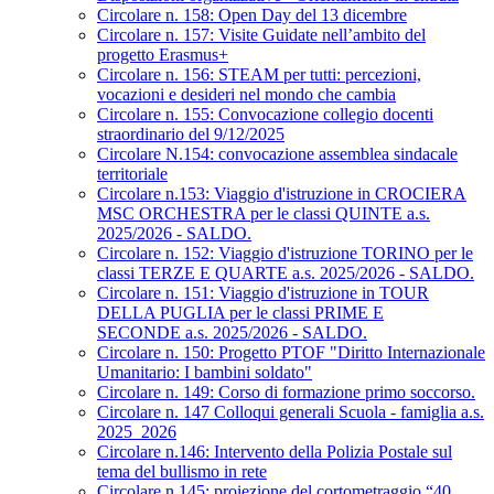
Circolare n. 158: Open Day del 13 dicembre
Circolare n. 157: Visite Guidate nell’ambito del
progetto Erasmus+
Circolare n. 156: STEAM per tutti: percezioni,
vocazioni e desideri nel mondo che cambia
Circolare n. 155: Convocazione collegio docenti
straordinario del 9/12/2025
Circolare N.154: convocazione assemblea sindacale
territoriale
Circolare n.153: Viaggio d'istruzione in CROCIERA
MSC ORCHESTRA per le classi QUINTE a.s.
2025/2026 - SALDO.
Circolare n. 152: Viaggio d'istruzione TORINO per le
classi TERZE E QUARTE a.s. 2025/2026 - SALDO.
Circolare n. 151: Viaggio d'istruzione in TOUR
DELLA PUGLIA per le classi PRIME E
SECONDE a.s. 2025/2026 - SALDO.
Circolare n. 150: Progetto PTOF "Diritto Internazionale
Umanitario: I bambini soldato"
Circolare n. 149: Corso di formazione primo soccorso.
Circolare n. 147 Colloqui generali Scuola - famiglia a.s.
2025_2026
Circolare n.146: Intervento della Polizia Postale sul
tema del bullismo in rete
Circolare n.145: proiezione del cortometraggio “40