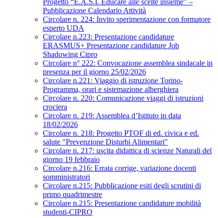
Progetto “E.A.S.I. Educare alle scelte insieme” –
Pubblicazione Calendario Attività
Circolare n. 224: Invito sperimentazione con formatore
esperto UDA
Circolare n.223: Presentazione candidature
ERASMUS+ Presentazione candidature Job
Shadowing Cipro
Circolare n° 222: Convocazione assemblea sindacale in
presenza per il giorno 25/02/2026
Circolare n.221: Viaggio di istruzione Torino-
Programma, orari e sistemazione alberghiera
Circolare n. 220: Comunicazione viaggi di istruzioni
crociera
Circolare n. 219: Assemblea d’Istituto in data
18/02/2026
Circolare n. 218: Progetto PTOF di ed. civica e ed.
salute "Prevenzione Disturbi Alimentari"
Circolare n. 217: uscita didattica di scienze Naturali del
giorno 19 febbraio
Circolare n.216: Errata corrige, variazione docenti
somministratori
Circolare n.215: Pubblicazione esiti degli scrutini di
primo quadrimestre
Circolare n.215: Presentazione candidature mobilità
studenti-CIPRO