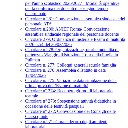
per l'anno scolastico 2026/2027 - Modalità operative
per la conferma dei docenti di sostegno tempo
determinato
Circolare n.281: Convocazione assemblea sindacale del
personale ATA
Circolare n.280: ANIEF Roma- Convocazione
assemblea sindacale regionale del personale docente
Circolare 279: Ordinanza ministeriale Esami di maturità
2026 n.54 del 26/03/2026
Circolare n 278: Organizzazione, orari e modalità di
partenza - Viaggio di istruzione Tour della Puglia in
Pullman
Circolare n. 277: Colloqui generali scuola famiglia
Circolare n. 276: Assemblea d'Istituto in data
17/04/2026
Circolare n. 275: Variazione data simulazione della
prima prova dell’Esame di maturità
Circolare n° 274: Recupero giorno di laboratorio
teatrale
Circolare n° 273: Sospensione attività didattiche in
occasione delle festività pasquali
Circolare n° 272: Convocazione dei Consigli delle
Classi quinte
Circolare n.271: Cura e decoro degli ambienti
laboratoriali