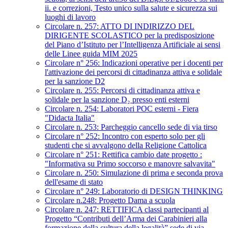
ii. e correzioni, Testo unico sulla salute e sicurezza sui
luoghi di lavoro
Circolare n. 257: ATTO DI INDIRIZZO DEL
DIRIGENTE SCOLASTICO per la predisposizione
del Piano d’Istituto per l’Intelligenza Artificiale ai sensi
delle Linee guida MIM 2025
Circolare n° 256: Indicazioni operative per i docenti per
l'attivazione dei percorsi di cittadinanza attiva e solidale
per la sanzione D2
Circolare n. 255: Percorsi di cittadinanza attiva e
solidale per la sanzione D₂ presso enti esterni
Circolare n. 254: Laboratori POC esterni - Fiera
"Didacta Italia"
Circolare n. 253: Parcheggio cancello sede di via tirso
Circolare n° 252: Incontro con esperto solo per gli
studenti che si avvalgono della Religione Cattolica
Circolare n° 251: Rettifica cambio date progetto :
"Informativa su Primo soccorso e manovre salvavita"
Circolare n. 250: Simulazione di prima e seconda prova
dell'esame di stato
Circolare n° 249: Laboratorio di DESIGN THINKING
Circolare n.248: Progetto Dama a scuola
Circolare n. 247: RETTIFICA classi partecipanti al
Progetto “Contributi dell’Arma dei Carabinieri alla
formazione della cultura della legalità” sede di via