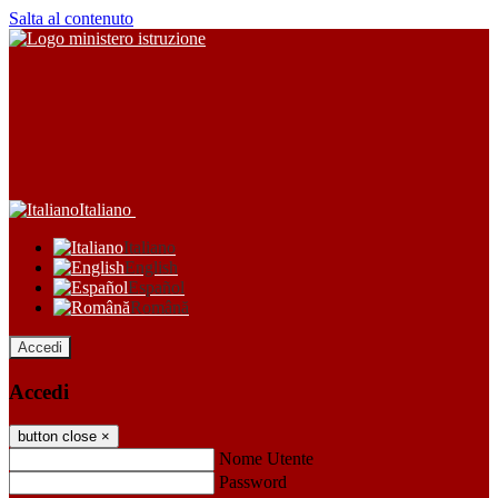
Salta al contenuto
Italiano
Italiano
English
Español
Română
Accedi
Accedi
button close
×
Nome Utente
Password