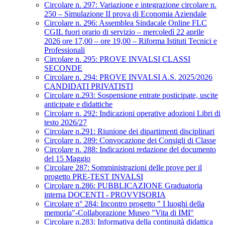
Circolare n. 297: Variazione e integrazione circolare n.
250 – Simulazione II prova di Economia Aziendale
Circolare n. 296: Assemblea Sindacale Online FLC
CGIL fuori orario di servizio – mercoledì 22 aprile
2026 ore 17,00 – ore 19,00 – Riforma Istituti Tecnici e
Professionali
Circolare n. 295: PROVE INVALSI CLASSI
SECONDE
Circolare n. 294: PROVE INVALSI A.S. 2025/2026
CANDIDATI PRIVATISTI
Circolare n.293: Sospensione entrate posticipate, uscite
anticipate e didattiche
Circolare n. 292: Indicazioni operative adozioni Libri di
testo 2026/27
Circolare n.291: Riunione dei dipartimenti disciplinari
Circolare n. 289: Convocazione dei Consigli di Classe
Circolare n. 288: Indicazioni redazione del documento
del 15 Maggio
Circolare 287: Somministrazioni delle prove per il
progetto PRE-TEST INVALSI
Circolare n.286: PUBBLICAZIONE Graduatoria
interna DOCENTI - PROVVISORIA
Circolare n° 284: Incontro progetto " I luoghi della
memoria"-Collaborazione Museo "Vita di IMI"
Circolare n.283: Informativa della continuità didattica