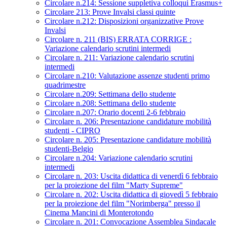
Circolare n.214: Sessione suppletiva colloqui Erasmus+
Circolare 213: Prove Invalsi classi quinte
Circolare n.212: Disposizioni organizzative Prove
Invalsi
Circolare n. 211 (BIS) ERRATA CORRIGE :
Variazione calendario scrutini intermedi
Circolare n. 211: Variazione calendario scrutini
intermedi
Circolare n.210: Valutazione assenze studenti primo
quadrimestre
Circolare n.209: Settimana dello studente
Circolare n.208: Settimana dello studente
Circolare n.207: Orario docenti 2-6 febbraio
Circolare n. 206: Presentazione candidature mobilità
studenti - CIPRO
Circolare n. 205: Presentazione candidature mobilità
studenti-Belgio
Circolare n.204: Variazione calendario scrutini
intermedi
Circolare n. 203: Uscita didattica di venerdì 6 febbraio
per la proiezione del film "Marty Supreme"
Circolare n. 202: Uscita didattica di giovedì 5 febbraio
per la proiezione del film "Norimberga" presso il
Cinema Mancini di Monterotondo
Circolare n. 201: Convocazione Assemblea Sindacale