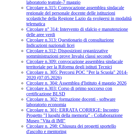
laboratorio teatrale-7 maggio
Circolare n.315: Convocazione assemblea sindacale
regionale del personale docente delle istituzioni
scolastiche della Regione Lazio da svolgersi in modalità
telematica
Circolare n° 314: Intervento di sfalcio e manutenzione
delle aree verdi
Circolare n.313: Questionario di consultazione
Indicazioni nazionali licei
Circolare n.312: Disposizioni organizzative
somministrazioni prove Invalsi classi seconde
Circolare n.309: convocazione assemblea sindacale
territoriale per la Riforma degli istituti Tecnici
Circolare n. 305: Percorsi POC "Per la Scuola" 2014-
2020 (07.05.2026)
Circolare n. 304: Assemblea d'Istituto 4 maggio 2026
Circolare n.303: Corso di primo soccorso con
certificazione BLSD
Circolare n. 302: formazione docenti - software
laboratorio economia
Circolare n. 301: ERRATA CORRIGE: Incontro
Progetto "I luoghi della memoria" - Collaborazione
Museo "Vita di IMI"
Circolare n. 298: Chiusura dei progetti sportello
d'ascolto e mentoring