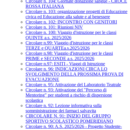
Circolare n. 104: Giornate donazione sangue - CROCE
ROSSA ITALIANA
Circolare n. 103: organizzazione progetti di Educazione
civica ed Educazione alla salute e al benessere
Circolare n. 102: INCONTRO CON GENITORI
Circolare n. 101: Riunioni NIV
Circolare n. 100: Viaggio d'istruzione per le classi
QUINTE a.s. 2025/2026
Circolare n.99: Viaggio d'istruzione per le classi
TERZE e QUARTEa.s.2025/2026
Circolare n.98: Viaggio d'istruzione per le classi
PRIME e SECONDE a.s. 2025/2026
Circolare n.97: ESITI - Viaggi di Istruzione
Circolare n. 96: INDICAZIONI CIRCA LO
SVOLGIMENTO DELLA PROSSIMA PROVA DI
EVACUAZIONE
Circolare n. 95: Attivazione del Laboratorio Teatrale
Circolare n. 93: Attivazione del "Percorso di
Mentoring" per studenti a rischio di dispersione
scolastica
Circolare n. 92: Lezione informativa sulla
somministrazione dei farmaci salvavita
CIRCOLARE N. 91: INIZIO DEL GRUPPO
SPORTIVO SCOLASTICO POMERIDIANO
Circolare n. 90: A.S. 2025/2026 - Progetto Studente-