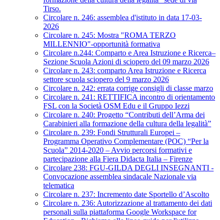
Tirso.
Circolare n. 246: assemblea d'istituto in data 17-03-
2026
Circolare n. 245: Mostra "ROMA TERZO
MILLENNIO"-opportunità formativa
Circolare n.244: Comparto e Area Istruzione e Ricerca–
Sezione Scuola Azioni di sciopero del 09 marzo 2026
Circolare n. 243: comparto Area Istruzione e Ricerca
settore scuola sciopero del 9 marzo 2026
Circolare n. 242: errata corrige consigli di classe marzo
Circolare n. 241: RETTIFICA incontro di orientamento
FSL con la Società OSM Edu e il Gruppo Iezzi
Circolare n. 240: Progetto “Contributi dell’Arma dei
Carabinieri alla formazione della cultura della legalità”
Circolare n. 239: Fondi Strutturali Europei –
Programma Operativo Complementare (POC) “Per la
Scuola” 2014-2020 – Avvio percorsi formativi e
partecipazione alla Fiera Didacta Italia – Firenze
Circolare 238: FGU-GILDA DEGLI INSEGNANTI -
Convocazione assemblea sindacale Nazionale via
telematica
Circolare n. 237: Incremento date Sportello d’Ascolto
Circolare n. 236: Autorizzazione al trattamento dei dati
personali sulla piattaforma Google Workspace for