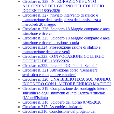
Circolare n. 328: INTEGRAZIONE PUNTO
ALL'ORDINE DEL GIORNO DEL COLLEGIO
DOCENTI 18/05/2026
Circolare n. 327: rinviato intervento di sfalcio e
manutenzione della sede piazza della resistenza a
mercoledì 20 maggio
Circolare n. 326: Sciopero 18 Maggio comparto e area
istruzione e ricerca
Circolare n. 325: Sciopero 18 Maggio comparto e area
istruzione e ricerca - sezione scuola
Circolare n.324: Prosecuzione azione di sfalcio e
manutenzione delle aree verdi
Circolare n.323: CONVOCAZIONE COLLEGIO
DOCENTI DEL 18/05/2026
Circolare n.322: Percorsi POC “Per la Scuola”
Circolare n. 321: Attivazione corso "Benessere
scolastico e competneze emotive"
Circolare n. 320: UNA BIBLIOTECA SUL MONDO:
INCONTRO CON L'AUTORE ENRICO MACIOCI
Circolare n. 319: Compilazione del sondaggio interno
sull'utilizzo degli strumenti di Intelligenza Artificiale
(IA) nell'Istituto
Circolare n. 318: Sciopero del giorno 07/05/2026
Circolare n.317: Assemblea sindacale
Circolare n.316: Conclusione del progetto del