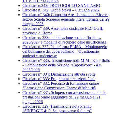
T.I. e T.D. 31/08/2026
Circolare n.343: PROTOCOLLO SANITARIO
Circolare n. 342: Lectio brevis – 8 giugno 2026
Circolare n° 340: Comparto Area Istruzione e Ricerca
settore Scuola Sciopero generale intera giornata del 29
maggio 2026
Circolare n° 339: Assemblea sindacale FLC CGIL
provincia di Roma
Circolare n. 338: pubblicazione scrutini finali a.s.
2026/2027 e modalità di recupero delle insufficienze
Circolare n. 337: Piattaforma ELISA – Monitoraggio
del bullismo e del cyberbullismo – Questionario
studenti e studentesse
Circolare n° 335: Trasmissione nota MIM - E-Portfolio
- Compilazione della Sezione "Capolavoro" - a.s.
2025/2026
Circolare n° 334: Dichiarazione attività svolte
Circolare n° 333: Programmi e relazioni finali
Circolare n° 332: Percorso di formazione online
"Formazione Commissioni Esame di Maturità
Circolare n° 331: Sciopero con astensione da tutte le
prestazioni orarie aggiuntive dal 22 maggio al 21
giugno 2026
Circolare n. 329: Trasmissione nota Premio
“SINERGIE 4+2. Sei passi verso il futuro”