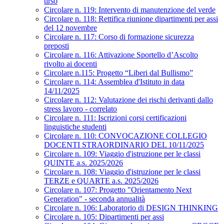
tirso
Circolare n. 119: Intervento di manutenzione del verde
Circolare n. 118: Rettifica riunione dipartimenti per assi
del 12 novembre
Circolare n. 117: Corso di formazione sicurezza
preposti
Circolare n. 116: Attivazione Sportello d’Ascolto
rivolto ai docenti
Circolare n.115: Progetto “Liberi dal Bullismo”
Circolare n. 114: Assemblea d'Istituto in data
14/11/2025
Circolare n. 112: Valutazione dei rischi derivanti dallo
stress lavoro - correlato
Circolare n. 111: Iscrizioni corsi certificazioni
linguistiche studenti
Circolare n. 110: CONVOCAZIONE COLLEGIO
DOCENTI STRAORDINARIO DEL 10/11/2025
Circolare n. 109: Viaggio d'istruzione per le classi
QUINTE a.s. 2025/2026
Circolare n. 108: Viaggio d'istruzione per le classi
TERZE e QUARTE a.s. 2025/2026
Circolare n. 107: Progetto "Orientamento Next
Generation" - seconda annualità
Circolare n. 106: Laboratorio di DESIGN THINKING
Circolare n. 105: Dipartimenti per assi