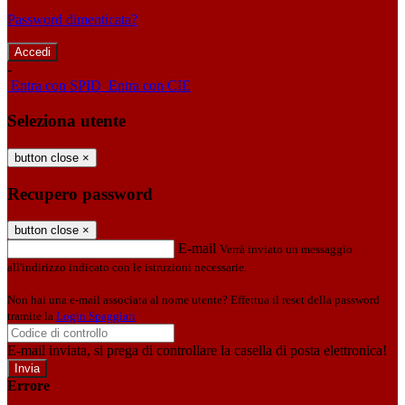
Password dimenticata?
-
Entra con SPID
Entra con CIE
Seleziona utente
button close
×
Recupero password
button close
×
E-mail
Verrà inviato un messaggio
all'indirizzo indicato con le istruzioni necessarie.
Non hai una e-mail associata al nome utente? Effettua il reset della password
tramite la
Login Spaggiari
E-mail inviata, si prega di controllare la casella di posta elettronica!
Errore