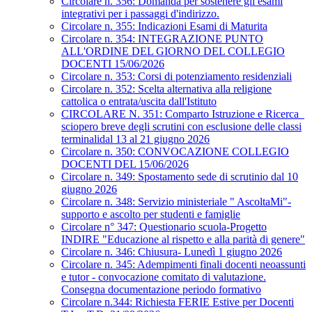
Circolare n. 356: Domanda per sostenere gli esami
integrativi per i passaggi d'indirizzo.
Circolare n. 355: Indicazioni Esami di Maturita
Circolare n. 354: INTEGRAZIONE PUNTO
ALL'ORDINE DEL GIORNO DEL COLLEGIO
DOCENTI 15/06/2026
Circolare n. 353: Corsi di potenziamento residenziali
Circolare n. 352: Scelta alternativa alla religione
cattolica o entrata/uscita dall'Istituto
CIRCOLARE N. 351: Comparto Istruzione e Ricerca_
sciopero breve degli scrutini con esclusione delle classi
terminalidal 13 al 21 giugno 2026
Circolare n. 350: CONVOCAZIONE COLLEGIO
DOCENTI DEL 15/06/2026
Circolare n. 349: Spostamento sede di scrutinio dal 10
giugno 2026
Circolare n. 348: Servizio ministeriale " AscoltaMi"-
supporto e ascolto per studenti e famiglie
Circolare n° 347: Questionario scuola-Progetto
INDIRE "Educazione al rispetto e alla parità di genere"
Circolare n. 346: Chiusura- Lunedì 1 giugno 2026
Circolare n. 345: Adempimenti finali docenti neoassunti
e tutor - convocazione comitato di valutazione.
Consegna documentazione periodo formativo
Circolare n.344: Richiesta FERIE Estive per Docenti