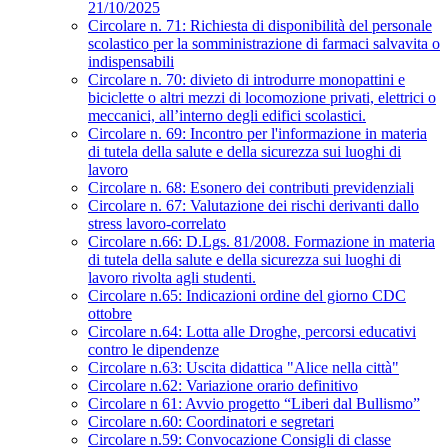
21/10/2025
Circolare n. 71: Richiesta di disponibilità del personale
scolastico per la somministrazione di farmaci salvavita o
indispensabili
Circolare n. 70: divieto di introdurre monopattini e
biciclette o altri mezzi di locomozione privati, elettrici o
meccanici, all’interno degli edifici scolastici.
Circolare n. 69: Incontro per l'informazione in materia
di tutela della salute e della sicurezza sui luoghi di
lavoro
Circolare n. 68: Esonero dei contributi previdenziali
Circolare n. 67: Valutazione dei rischi derivanti dallo
stress lavoro-correlato
Circolare n.66: D.Lgs. 81/2008. Formazione in materia
di tutela della salute e della sicurezza sui luoghi di
lavoro rivolta agli studenti.
Circolare n.65: Indicazioni ordine del giorno CDC
ottobre
Circolare n.64: Lotta alle Droghe, percorsi educativi
contro le dipendenze
Circolare n.63: Uscita didattica "Alice nella città"
Circolare n.62: Variazione orario definitivo
Circolare n 61: Avvio progetto “Liberi dal Bullismo”
Circolare n.60: Coordinatori e segretari
Circolare n.59: Convocazione Consigli di classe