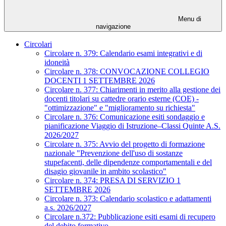
Menu di
navigazione
Circolari
Circolare n. 379: Calendario esami integrativi e di
idoneità
Circolare n. 378: CONVOCAZIONE COLLEGIO
DOCENTI 1 SETTEMBRE 2026
Circolare n. 377: Chiarimenti in merito alla gestione dei
docenti titolari su cattedre orario esterne (COE) -
"ottimizzazione" e "miglioramento su richiesta"
Circolare n. 376: Comunicazione esiti sondaggio e
pianificazione Viaggio di Istruzione–Classi Quinte A.S.
2026/2027
Circolare n. 375: Avvio del progetto di formazione
nazionale "Prevenzione dell'uso di sostanze
stupefacenti, delle dipendenze comportamentali e del
disagio giovanile in ambito scolastico"
Circolare n. 374: PRESA DI SERVIZIO 1
SETTEMBRE 2026
Circolare n. 373: Calendario scolastico e adattamenti
a.s. 2026/2027
Circolare n.372: Pubblicazione esiti esami di recupero
del debito formativo