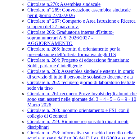
Circolare n.270: Assemblea sindacale
Circolare n° 269: Convocazione assemblea sindacale
per il giorno 27/03/2026
Circolare n° 267: Comparto e Area Istruzione e Ricerca
sciopero del 27 marzo p.v.
Circolare 266: Graduatoria interna d'Istituto-
soprannumerari A.S. 2026/2027 -
AGGIORNAMENTO
Circolare n. 265: Incontri di orientamento per la
presentazione dell’offerta formativa degli ITS
Circolare n. 264: Progetto di educazione finanziaria:
Soldi, parlarne è intelligente
Circolare n. 263: Assemblea sindacale esterna in orario
di servizio di tutto il personale scolastico docente e ata
Circolare n. 262: recupero giorno di laboratorio teatrale
sede via tirso
Circolare n. 261 recupero Prove Invalsi degli alunni che
sono stati assenti nelle giornate del 3 – 4 - 5 – 6 – 9 - 10
Marzo 2026
Circolare n. 260: incontro orientamento e FSL con il
collegio di Geometri
Circolare n. 259: Riunione responsabili dipartimenti
disciplinari
Circolare n. 258: informativa sul rischio incendio nella
scuola, ai sensi dell’art.36 del D.Lgs. 81/2008 e ss. mm.