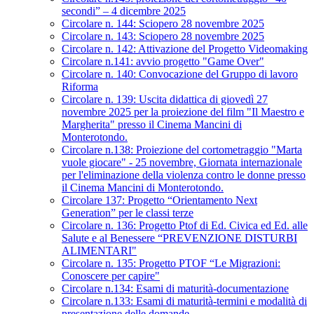
secondi” – 4 dicembre 2025
Circolare n. 144: Sciopero 28 novembre 2025
Circolare n. 143: Sciopero 28 novembre 2025
Circolare n. 142: Attivazione del Progetto Videomaking
Circolare n.141: avvio progetto "Game Over"
Circolare n. 140: Convocazione del Gruppo di lavoro
Riforma
Circolare n. 139: Uscita didattica di giovedì 27
novembre 2025 per la proiezione del film "Il Maestro e
Margherita" presso il Cinema Mancini di
Monterotondo.
Circolare n.138: Proiezione del cortometraggio "Marta
vuole giocare" - 25 novembre, Giornata internazionale
per l'eliminazione della violenza contro le donne presso
il Cinema Mancini di Monterotondo.
Circolare 137: Progetto “Orientamento Next
Generation” per le classi terze
Circolare n. 136: Progetto Ptof di Ed. Civica ed Ed. alle
Salute e al Benessere “PREVENZIONE DISTURBI
ALIMENTARI"
Circolare n. 135: Progetto PTOF “Le Migrazioni:
Conoscere per capire"
Circolare n.134: Esami di maturità-documentazione
Circolare n.133: Esami di maturità-termini e modalità di
presentazione delle domande