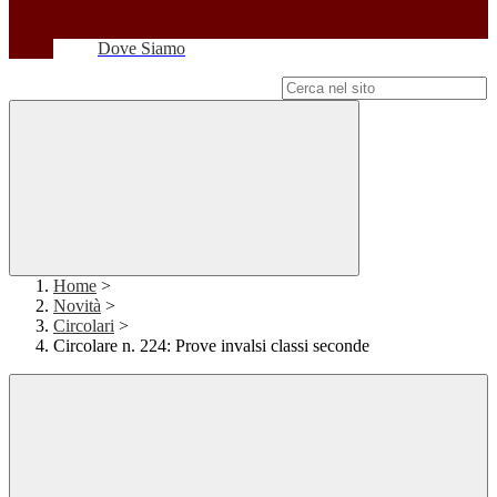
Dove Siamo
Campo di ricerca per le pagine del sito
Home
>
Novità
>
Circolari
>
Circolare n. 224: Prove invalsi classi seconde