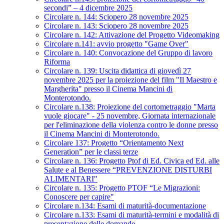
secondi” – 4 dicembre 2025
Circolare n. 144: Sciopero 28 novembre 2025
Circolare n. 143: Sciopero 28 novembre 2025
Circolare n. 142: Attivazione del Progetto Videomaking
Circolare n.141: avvio progetto "Game Over"
Circolare n. 140: Convocazione del Gruppo di lavoro
Riforma
Circolare n. 139: Uscita didattica di giovedì 27
novembre 2025 per la proiezione del film "Il Maestro e
Margherita" presso il Cinema Mancini di
Monterotondo.
Circolare n.138: Proiezione del cortometraggio "Marta
vuole giocare" - 25 novembre, Giornata internazionale
per l'eliminazione della violenza contro le donne presso
il Cinema Mancini di Monterotondo.
Circolare 137: Progetto “Orientamento Next
Generation” per le classi terze
Circolare n. 136: Progetto Ptof di Ed. Civica ed Ed. alle
Salute e al Benessere “PREVENZIONE DISTURBI
ALIMENTARI"
Circolare n. 135: Progetto PTOF “Le Migrazioni:
Conoscere per capire"
Circolare n.134: Esami di maturità-documentazione
Circolare n.133: Esami di maturità-termini e modalità di
presentazione delle domande