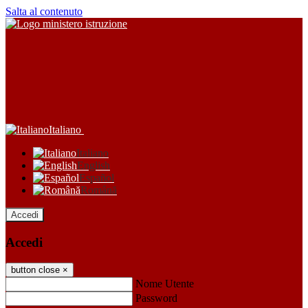
Salta al contenuto
Italiano
Italiano
English
Español
Română
Accedi
Accedi
button close
×
Nome Utente
Password