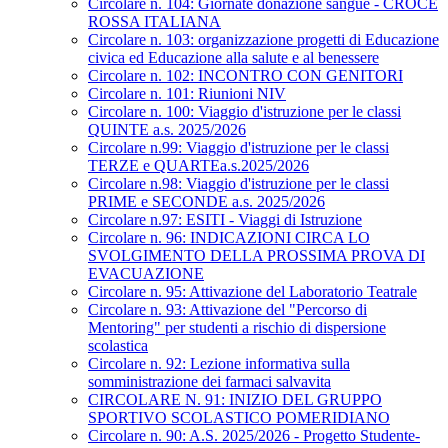
Circolare n. 104: Giornate donazione sangue - CROCE
ROSSA ITALIANA
Circolare n. 103: organizzazione progetti di Educazione
civica ed Educazione alla salute e al benessere
Circolare n. 102: INCONTRO CON GENITORI
Circolare n. 101: Riunioni NIV
Circolare n. 100: Viaggio d'istruzione per le classi
QUINTE a.s. 2025/2026
Circolare n.99: Viaggio d'istruzione per le classi
TERZE e QUARTEa.s.2025/2026
Circolare n.98: Viaggio d'istruzione per le classi
PRIME e SECONDE a.s. 2025/2026
Circolare n.97: ESITI - Viaggi di Istruzione
Circolare n. 96: INDICAZIONI CIRCA LO
SVOLGIMENTO DELLA PROSSIMA PROVA DI
EVACUAZIONE
Circolare n. 95: Attivazione del Laboratorio Teatrale
Circolare n. 93: Attivazione del "Percorso di
Mentoring" per studenti a rischio di dispersione
scolastica
Circolare n. 92: Lezione informativa sulla
somministrazione dei farmaci salvavita
CIRCOLARE N. 91: INIZIO DEL GRUPPO
SPORTIVO SCOLASTICO POMERIDIANO
Circolare n. 90: A.S. 2025/2026 - Progetto Studente-