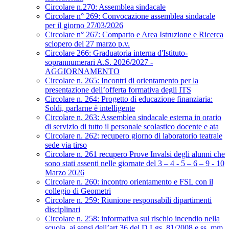
Circolare n.270: Assemblea sindacale
Circolare n° 269: Convocazione assemblea sindacale
per il giorno 27/03/2026
Circolare n° 267: Comparto e Area Istruzione e Ricerca
sciopero del 27 marzo p.v.
Circolare 266: Graduatoria interna d'Istituto-
soprannumerari A.S. 2026/2027 -
AGGIORNAMENTO
Circolare n. 265: Incontri di orientamento per la
presentazione dell’offerta formativa degli ITS
Circolare n. 264: Progetto di educazione finanziaria:
Soldi, parlarne è intelligente
Circolare n. 263: Assemblea sindacale esterna in orario
di servizio di tutto il personale scolastico docente e ata
Circolare n. 262: recupero giorno di laboratorio teatrale
sede via tirso
Circolare n. 261 recupero Prove Invalsi degli alunni che
sono stati assenti nelle giornate del 3 – 4 - 5 – 6 – 9 - 10
Marzo 2026
Circolare n. 260: incontro orientamento e FSL con il
collegio di Geometri
Circolare n. 259: Riunione responsabili dipartimenti
disciplinari
Circolare n. 258: informativa sul rischio incendio nella
scuola, ai sensi dell’art.36 del D.Lgs. 81/2008 e ss. mm.