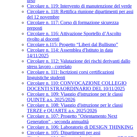
tirso
Circolare n. 119: Intervento di manutenzione del verde
Circolare n. 118: Rettifica riunione dipartimenti per assi
del 12 novembre
Circolare n. 117: Corso di formazione sicurezza
preposti
Circolare n. 116: Attivazione Sportello d’Ascolto
rivolto ai docenti
Circolare n.115: Progetto “Liberi dal Bullismo”
Circolare n. 114: Assemblea d'Istituto in data
14/11/2025
Circolare n. 112: Valutazione dei rischi derivanti dallo
stress lavoro - correlato
Circolare n. 111: Iscrizioni corsi certificazioni
linguistiche studenti
Circolare n. 110: CONVOCAZIONE COLLEGIO
DOCENTI STRAORDINARIO DEL 10/11/2025
Circolare n. 109: Viaggio d'istruzione per le classi
QUINTE a.s. 2025/2026
Circolare n. 108: Viaggio d'istruzione per le classi
TERZE e QUARTE a.s. 2025/2026
Circolare n. 107: Progetto "Orientamento Next
Generation" - seconda annualità
Circolare n. 106: Laboratorio di DESIGN THINKING
Circolare n. 105: Dipartimenti per assi