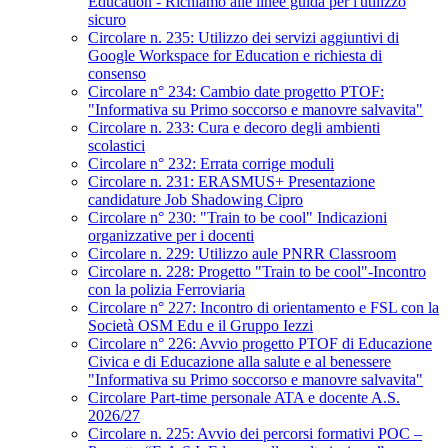
Education - Richiamo alle linee guida per l'utilizzo
sicuro
Circolare n. 235: Utilizzo dei servizi aggiuntivi di
Google Workspace for Education e richiesta di
consenso
Circolare n° 234: Cambio date progetto PTOF:
"Informativa su Primo soccorso e manovre salvavita"
Circolare n. 233: Cura e decoro degli ambienti
scolastici
Circolare n° 232: Errata corrige moduli
Circolare n. 231: ERASMUS+ Presentazione
candidature Job Shadowing Cipro
Circolare n° 230: "Train to be cool" Indicazioni
organizzative per i docenti
Circolare n. 229: Utilizzo aule PNRR Classroom
Circolare n. 228: Progetto "Train to be cool"-Incontro
con la polizia Ferroviaria
Circolare n° 227: Incontro di orientamento e FSL con la
Società OSM Edu e il Gruppo Iezzi
Circolare n° 226: Avvio progetto PTOF di Educazione
Civica e di Educazione alla salute e al benessere
"Informativa su Primo soccorso e manovre salvavita"
Circolare Part-time personale ATA e docente A.S.
2026/27
Circolare n. 225: Avvio dei percorsi formativi POC –