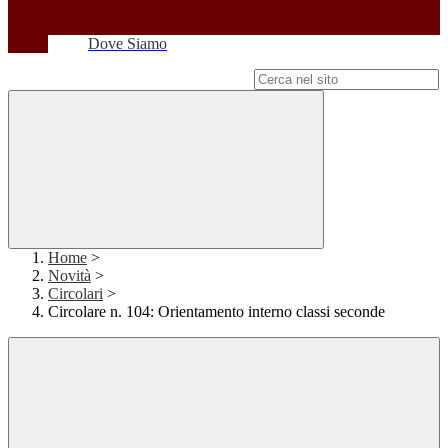
Dove Siamo
Campo di ricerca per le pagine del sito
Home
>
Novità
>
Circolari
>
Circolare n. 104: Orientamento interno classi seconde