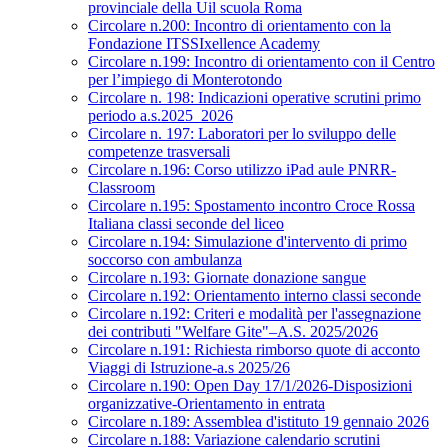
provinciale della Uil scuola Roma
Circolare n.200: Incontro di orientamento con la
Fondazione ITSSIxellence Academy
Circolare n.199: Incontro di orientamento con il Centro
per l’impiego di Monterotondo
Circolare n. 198: Indicazioni operative scrutini primo
periodo a.s.2025_2026
Circolare n. 197: Laboratori per lo sviluppo delle
competenze trasversali
Circolare n.196: Corso utilizzo iPad aule PNRR-
Classroom
Circolare n.195: Spostamento incontro Croce Rossa
Italiana classi seconde del liceo
Circolare n.194: Simulazione d'intervento di primo
soccorso con ambulanza
Circolare n.193: Giornate donazione sangue
Circolare n.192: Orientamento interno classi seconde
Circolare n.192: Criteri e modalità per l'assegnazione
dei contributi "Welfare Gite"–A.S. 2025/2026
Circolare n.191: Richiesta rimborso quote di acconto
Viaggi di Istruzione-a.s 2025/26
Circolare n.190: Open Day 17/1/2026-Disposizioni
organizzative-Orientamento in entrata
Circolare n.189: Assemblea d'istituto 19 gennaio 2026
Circolare n.188: Variazione calendario scrutini