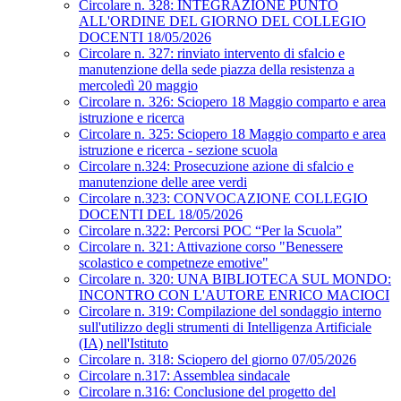
Circolare n. 328: INTEGRAZIONE PUNTO
ALL'ORDINE DEL GIORNO DEL COLLEGIO
DOCENTI 18/05/2026
Circolare n. 327: rinviato intervento di sfalcio e
manutenzione della sede piazza della resistenza a
mercoledì 20 maggio
Circolare n. 326: Sciopero 18 Maggio comparto e area
istruzione e ricerca
Circolare n. 325: Sciopero 18 Maggio comparto e area
istruzione e ricerca - sezione scuola
Circolare n.324: Prosecuzione azione di sfalcio e
manutenzione delle aree verdi
Circolare n.323: CONVOCAZIONE COLLEGIO
DOCENTI DEL 18/05/2026
Circolare n.322: Percorsi POC “Per la Scuola”
Circolare n. 321: Attivazione corso "Benessere
scolastico e competneze emotive"
Circolare n. 320: UNA BIBLIOTECA SUL MONDO:
INCONTRO CON L'AUTORE ENRICO MACIOCI
Circolare n. 319: Compilazione del sondaggio interno
sull'utilizzo degli strumenti di Intelligenza Artificiale
(IA) nell'Istituto
Circolare n. 318: Sciopero del giorno 07/05/2026
Circolare n.317: Assemblea sindacale
Circolare n.316: Conclusione del progetto del