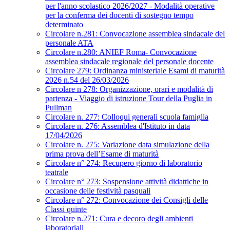
per l'anno scolastico 2026/2027 - Modalità operative
per la conferma dei docenti di sostegno tempo
determinato
Circolare n.281: Convocazione assemblea sindacale del
personale ATA
Circolare n.280: ANIEF Roma- Convocazione
assemblea sindacale regionale del personale docente
Circolare 279: Ordinanza ministeriale Esami di maturità
2026 n.54 del 26/03/2026
Circolare n 278: Organizzazione, orari e modalità di
partenza - Viaggio di istruzione Tour della Puglia in
Pullman
Circolare n. 277: Colloqui generali scuola famiglia
Circolare n. 276: Assemblea d'Istituto in data
17/04/2026
Circolare n. 275: Variazione data simulazione della
prima prova dell’Esame di maturità
Circolare n° 274: Recupero giorno di laboratorio
teatrale
Circolare n° 273: Sospensione attività didattiche in
occasione delle festività pasquali
Circolare n° 272: Convocazione dei Consigli delle
Classi quinte
Circolare n.271: Cura e decoro degli ambienti
laboratoriali