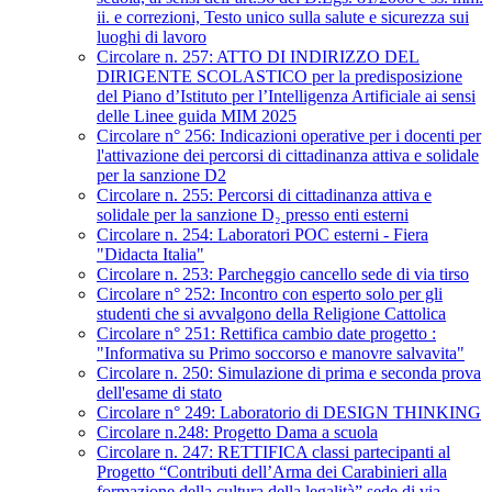
ii. e correzioni, Testo unico sulla salute e sicurezza sui
luoghi di lavoro
Circolare n. 257: ATTO DI INDIRIZZO DEL
DIRIGENTE SCOLASTICO per la predisposizione
del Piano d’Istituto per l’Intelligenza Artificiale ai sensi
delle Linee guida MIM 2025
Circolare n° 256: Indicazioni operative per i docenti per
l'attivazione dei percorsi di cittadinanza attiva e solidale
per la sanzione D2
Circolare n. 255: Percorsi di cittadinanza attiva e
solidale per la sanzione D₂ presso enti esterni
Circolare n. 254: Laboratori POC esterni - Fiera
"Didacta Italia"
Circolare n. 253: Parcheggio cancello sede di via tirso
Circolare n° 252: Incontro con esperto solo per gli
studenti che si avvalgono della Religione Cattolica
Circolare n° 251: Rettifica cambio date progetto :
"Informativa su Primo soccorso e manovre salvavita"
Circolare n. 250: Simulazione di prima e seconda prova
dell'esame di stato
Circolare n° 249: Laboratorio di DESIGN THINKING
Circolare n.248: Progetto Dama a scuola
Circolare n. 247: RETTIFICA classi partecipanti al
Progetto “Contributi dell’Arma dei Carabinieri alla
formazione della cultura della legalità” sede di via