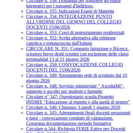
Circolare n. 356: Domanda per sostenere gli esami
integrativi per i passaggi d'indirizzo.
Circolare n. 355: Indicazioni Esami di Maturita
Circolare n. 354: INTEGRAZIONE PUNTO
ALL'ORDINE DEL GIORNO DEL COLLEGIO
DOCENTI 15/06/2026
Circolare n. 353: Corsi di potenziamento residenziali
Circolare n. 352: Scelta alternativa alla religione
cattolica o entrata/uscita dall'Istituto
CIRCOLARE N. 351: Comparto Istruzione e Ricerca_
sciopero breve degli scrutini con esclusione delle classi
terminalidal 13 al 21 giugno 2026
Circolare n. 350: CONVOCAZIONE COLLEGIO
DOCENTI DEL 15/06/2026
Circolare n. 349: Spostamento sede di scrutinio dal 10
giugno 2026
Circolare n. 348: Servizio ministeriale " AscoltaMi"-
supporto e ascolto per studenti e famiglie
Circolare n° 347: Questionario scuola-Progetto
INDIRE "Educazione al rispetto e alla parità di genere"
Circolare n. 346: Chiusura- Lunedì 1 giugno 2026
Circolare n. 345: Adempimenti finali docenti neoassunti
e tutor - convocazione comitato di valutazione.
Consegna documentazione periodo formativo
Circolare n.344: Richiesta FERIE Estive per Docenti