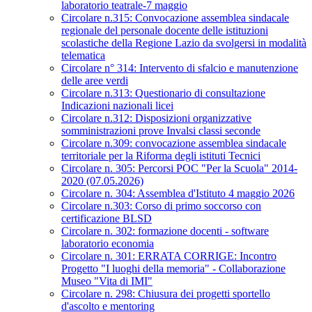
laboratorio teatrale-7 maggio
Circolare n.315: Convocazione assemblea sindacale
regionale del personale docente delle istituzioni
scolastiche della Regione Lazio da svolgersi in modalità
telematica
Circolare n° 314: Intervento di sfalcio e manutenzione
delle aree verdi
Circolare n.313: Questionario di consultazione
Indicazioni nazionali licei
Circolare n.312: Disposizioni organizzative
somministrazioni prove Invalsi classi seconde
Circolare n.309: convocazione assemblea sindacale
territoriale per la Riforma degli istituti Tecnici
Circolare n. 305: Percorsi POC "Per la Scuola" 2014-
2020 (07.05.2026)
Circolare n. 304: Assemblea d'Istituto 4 maggio 2026
Circolare n.303: Corso di primo soccorso con
certificazione BLSD
Circolare n. 302: formazione docenti - software
laboratorio economia
Circolare n. 301: ERRATA CORRIGE: Incontro
Progetto "I luoghi della memoria" - Collaborazione
Museo "Vita di IMI"
Circolare n. 298: Chiusura dei progetti sportello
d'ascolto e mentoring