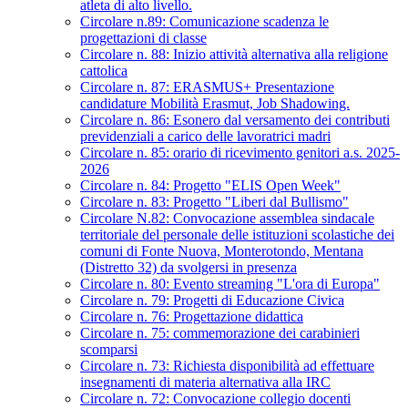
atleta di alto livello.
Circolare n.89: Comunicazione scadenza le
progettazioni di classe
Circolare n. 88: Inizio attività alternativa alla religione
cattolica
Circolare n. 87: ERASMUS+ Presentazione
candidature Mobilità Erasmut, Job Shadowing.
Circolare n. 86: Esonero dal versamento dei contributi
previdenziali a carico delle lavoratrici madri
Circolare n. 85: orario di ricevimento genitori a.s. 2025-
2026
Circolare n. 84: Progetto "ELIS Open Week"
Circolare n. 83: Progetto "Liberi dal Bullismo"
Circolare N.82: Convocazione assemblea sindacale
territoriale del personale delle istituzioni scolastiche dei
comuni di Fonte Nuova, Monterotondo, Mentana
(Distretto 32) da svolgersi in presenza
Circolare n. 80: Evento streaming "L'ora di Europa"
Circolare n. 79: Progetti di Educazione Civica
Circolare n. 76: Progettazione didattica
Circolare n. 75: commemorazione dei carabinieri
scomparsi
Circolare n. 73: Richiesta disponibilità ad effettuare
insegnamenti di materia alternativa alla IRC
Circolare n. 72: Convocazione collegio docenti