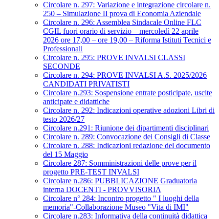
Circolare n. 297: Variazione e integrazione circolare n.
250 – Simulazione II prova di Economia Aziendale
Circolare n. 296: Assemblea Sindacale Online FLC
CGIL fuori orario di servizio – mercoledì 22 aprile
2026 ore 17,00 – ore 19,00 – Riforma Istituti Tecnici e
Professionali
Circolare n. 295: PROVE INVALSI CLASSI
SECONDE
Circolare n. 294: PROVE INVALSI A.S. 2025/2026
CANDIDATI PRIVATISTI
Circolare n.293: Sospensione entrate posticipate, uscite
anticipate e didattiche
Circolare n. 292: Indicazioni operative adozioni Libri di
testo 2026/27
Circolare n.291: Riunione dei dipartimenti disciplinari
Circolare n. 289: Convocazione dei Consigli di Classe
Circolare n. 288: Indicazioni redazione del documento
del 15 Maggio
Circolare 287: Somministrazioni delle prove per il
progetto PRE-TEST INVALSI
Circolare n.286: PUBBLICAZIONE Graduatoria
interna DOCENTI - PROVVISORIA
Circolare n° 284: Incontro progetto " I luoghi della
memoria"-Collaborazione Museo "Vita di IMI"
Circolare n.283: Informativa della continuità didattica