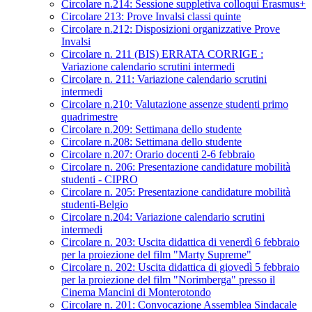
Circolare n.214: Sessione suppletiva colloqui Erasmus+
Circolare 213: Prove Invalsi classi quinte
Circolare n.212: Disposizioni organizzative Prove
Invalsi
Circolare n. 211 (BIS) ERRATA CORRIGE :
Variazione calendario scrutini intermedi
Circolare n. 211: Variazione calendario scrutini
intermedi
Circolare n.210: Valutazione assenze studenti primo
quadrimestre
Circolare n.209: Settimana dello studente
Circolare n.208: Settimana dello studente
Circolare n.207: Orario docenti 2-6 febbraio
Circolare n. 206: Presentazione candidature mobilità
studenti - CIPRO
Circolare n. 205: Presentazione candidature mobilità
studenti-Belgio
Circolare n.204: Variazione calendario scrutini
intermedi
Circolare n. 203: Uscita didattica di venerdì 6 febbraio
per la proiezione del film "Marty Supreme"
Circolare n. 202: Uscita didattica di giovedì 5 febbraio
per la proiezione del film "Norimberga" presso il
Cinema Mancini di Monterotondo
Circolare n. 201: Convocazione Assemblea Sindacale