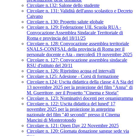
Circolare n.132: Salone dello studente
Circolare n. 131: Validità dell'anno scolastico e Decreto
Caivano
Circolare n. 130: Progetto salute globale
Circolare n. 129: Federazione UIL Scuola RUA -
Convocazione Assemblea Sindacale Territoriale di
Roma e provincia del 18/11/25
Circolare n. 128: Convocazione assemblea territoriale
SNALS-CONFSAL della provincia di Roma per il
personale docente e Ata - mercoledì 19 novembre 2025
Circolare n. 127: Convocazione assemblea sindacale
RSU d'istituto del 20/11
Circolare n. 126: Ripristino acqua ed intervalli
Circolare n.125: Adesione - Corsi di formazione
Circolare n.124: Uscita didattica della classe 4 A Sia del
13 novembre 2025 per la proiezione del film "Anna" di
M. Guerritore, per il Progetto "Cinema e Storia"
Circolare n. 123: Nominativi docenti per organigramma
Circolare n. 122: Uscita didattica del luned' 17
novembre 2025 per la proiezione in anteprima
nazionale del film "40 secondi" presso il Cinema
Mancini di Monterotondo
Circolare n. 121: Open Day 22 Novembre 2025
Circolare n. 120: Giornata donazione sangue sede via