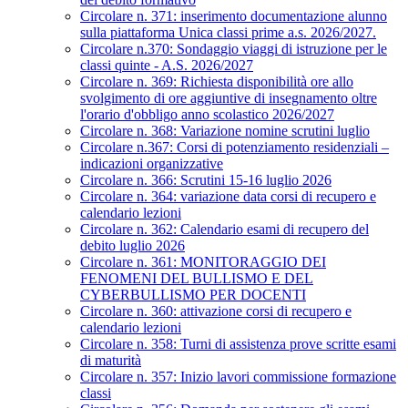
Circolare n. 371: inserimento documentazione alunno
sulla piattaforma Unica classi prime a.s. 2026/2027.
Circolare n.370: Sondaggio viaggi di istruzione per le
classi quinte - A.S. 2026/2027
Circolare n. 369: Richiesta disponibilità ore allo
svolgimento di ore aggiuntive di insegnamento oltre
l'orario d'obbligo anno scolastico 2026/2027
Circolare n. 368: Variazione nomine scrutini luglio
Circolare n.367: Corsi di potenziamento residenziali –
indicazioni organizzative
Circolare n. 366: Scrutini 15-16 luglio 2026
Circolare n. 364: variazione data corsi di recupero e
calendario lezioni
Circolare n. 362: Calendario esami di recupero del
debito luglio 2026
Circolare n. 361: MONITORAGGIO DEI
FENOMENI DEL BULLISMO E DEL
CYBERBULLISMO PER DOCENTI
Circolare n. 360: attivazione corsi di recupero e
calendario lezioni
Circolare n. 358: Turni di assistenza prove scritte esami
di maturità
Circolare n. 357: Inizio lavori commissione formazione
classi