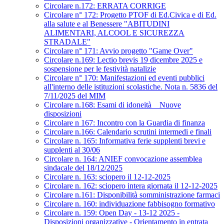
Circolare n.172: ERRATA CORRIGE
Circolare n° 172: Progetto PTOF di Ed.Civica e di Ed.
alla salute e al Benessere "ABITUDINI
ALIMENTARI, ALCOOL E SICUREZZA
STRADALE"
Circolare n° 171: Avvio progetto "Game Over"
Circolare n.169: Lectio brevis 19 dicembre 2025 e
sospensione per le festività natalizie
Circolare n° 170: Manifestazioni ed eventi pubblici
all'interno delle istituzioni scolastiche. Nota n. 5836 del
7/11/2025 del MIM
Circolare n.168: Esami di idoneità _ Nuove
disposizioni
Circolare n 167: Incontro con la Guardia di finanza
Circolare n.166: Calendario scrutini intermedi e finali
Circolare n. 165: Informativa ferie supplenti brevi e
supplenti al 30/06
Circolare n. 164: ANIEF convocazione assemblea
sindacale del 18/12/2025
Circolare n. 163: sciopero il 12-12-2025
Circolare n. 162: sciopero intera giornata il 12-12-2025
Circolare n.161: Disponibilità somministrazione farmaci
Circolare n. 160: individuazione fabbisogno formativo
Circolare n. 159: Open Day - 13-12 2025 -
Disposizioni organizzative - Orientamento in entrata