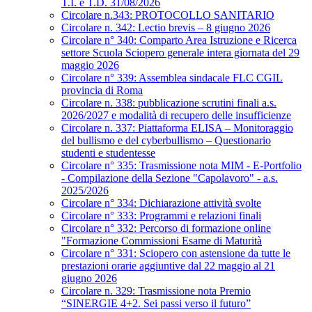
T.I. e T.D. 31/08/2026
Circolare n.343: PROTOCOLLO SANITARIO
Circolare n. 342: Lectio brevis – 8 giugno 2026
Circolare n° 340: Comparto Area Istruzione e Ricerca
settore Scuola Sciopero generale intera giornata del 29
maggio 2026
Circolare n° 339: Assemblea sindacale FLC CGIL
provincia di Roma
Circolare n. 338: pubblicazione scrutini finali a.s.
2026/2027 e modalità di recupero delle insufficienze
Circolare n. 337: Piattaforma ELISA – Monitoraggio
del bullismo e del cyberbullismo – Questionario
studenti e studentesse
Circolare n° 335: Trasmissione nota MIM - E-Portfolio
- Compilazione della Sezione "Capolavoro" - a.s.
2025/2026
Circolare n° 334: Dichiarazione attività svolte
Circolare n° 333: Programmi e relazioni finali
Circolare n° 332: Percorso di formazione online
"Formazione Commissioni Esame di Maturità
Circolare n° 331: Sciopero con astensione da tutte le
prestazioni orarie aggiuntive dal 22 maggio al 21
giugno 2026
Circolare n. 329: Trasmissione nota Premio
“SINERGIE 4+2. Sei passi verso il futuro”