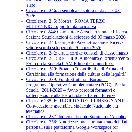
Tirso.
Circolare n. 246: assemblea d'istituto in data 17-03-
2026
Circolare n. 245: Mostra "ROMA TERZO
MILLENNIO"-opportunità formativa
Circolare n.244: Comparto e Area Istruzione e Ricerca–
Sezione Scuola Azioni di sciopero del 09 marzo 2026
Circolare n. 243: comparto Area Istruzione e Ricerca
settore scuola sciopero del 9 marzo 2026
Circolare n. 242: errata corrige consigli di classe marzo
Circolare n. 241: RETTIFICA incontro di orientamento
FSL con la Società OSM Edu e il Gruppo Iezzi
Circolare n. 240: Progetto “Contributi dell’Arma dei
Carabinieri alla formazione della cultura della legalità”
Circolare n. 239: Fondi Strutturali Europei –
Programma Operativo Complementare (POC) “Per la
Scuola” 2014-2020 – Avvio percorsi formativi e
partecipazione alla Fiera Didacta Italia – Firenze
Circolare 238: FGU-GILDA DEGLI INSEGNANTI -
Convocazione assemblea sindacale Nazionale via
telematica
Circolare n. 237: Incremento date Sportello d’Ascolto
Circolare n. 236: Autorizzazione al trattamento dei dati
personali sulla piattaforma Google Workspace for