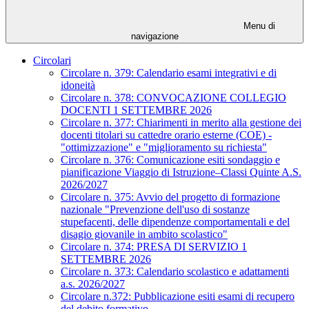
Menu di
navigazione
Circolari
Circolare n. 379: Calendario esami integrativi e di
idoneità
Circolare n. 378: CONVOCAZIONE COLLEGIO
DOCENTI 1 SETTEMBRE 2026
Circolare n. 377: Chiarimenti in merito alla gestione dei
docenti titolari su cattedre orario esterne (COE) -
"ottimizzazione" e "miglioramento su richiesta"
Circolare n. 376: Comunicazione esiti sondaggio e
pianificazione Viaggio di Istruzione–Classi Quinte A.S.
2026/2027
Circolare n. 375: Avvio del progetto di formazione
nazionale "Prevenzione dell'uso di sostanze
stupefacenti, delle dipendenze comportamentali e del
disagio giovanile in ambito scolastico"
Circolare n. 374: PRESA DI SERVIZIO 1
SETTEMBRE 2026
Circolare n. 373: Calendario scolastico e adattamenti
a.s. 2026/2027
Circolare n.372: Pubblicazione esiti esami di recupero
del debito formativo