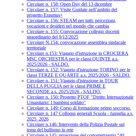
Circolare n. 158: Open Day del 13 dicembre
Circolare n. 157: Visite Guidate nell’ambito del
progetto Erasmus+
Circolare n. 156: STEAM per tutti: percezioni,
vocazioni e desideri nel mondo che cambia
Circolare n. 155: Convocazione collegio docenti
straordinario del 9/12/2025
Circolare N.154: convocazione assemblea sindacale
territoriale
Circolare n.153: Viaggio d'istruzione in CROCIERA
MSC ORCHESTRA per le classi QUINTE a.s.
2025/2026 - SALDO.
Circolare n. 152: Viaggio d'istruzione TORINO per le
classi TERZE E QUARTE a.s. 2025/2026 - SALDO.
Circolare n. 151: Viaggio d'istruzione in TOUR
DELLA PUGLIA per le classi PRIME E
SECONDE a.s. 2025/2026 - SALDO.
Circolare n. 150: Progetto PTOF "Diritto Internazionale
Umanitario: I bambini soldato"
Circolare n. 149: Corso di formazione primo soccorso.
Circolare n. 147 Colloqui generali Scuola - famiglia a.s.
2025_2026
Circolare n.146: Intervento della Polizia Postale sul
tema del bullismo in rete
Circolare n.145: proiezione del cortometraggio “40