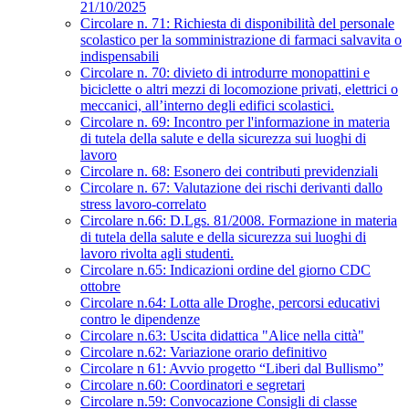
21/10/2025
Circolare n. 71: Richiesta di disponibilità del personale
scolastico per la somministrazione di farmaci salvavita o
indispensabili
Circolare n. 70: divieto di introdurre monopattini e
biciclette o altri mezzi di locomozione privati, elettrici o
meccanici, all’interno degli edifici scolastici.
Circolare n. 69: Incontro per l'informazione in materia
di tutela della salute e della sicurezza sui luoghi di
lavoro
Circolare n. 68: Esonero dei contributi previdenziali
Circolare n. 67: Valutazione dei rischi derivanti dallo
stress lavoro-correlato
Circolare n.66: D.Lgs. 81/2008. Formazione in materia
di tutela della salute e della sicurezza sui luoghi di
lavoro rivolta agli studenti.
Circolare n.65: Indicazioni ordine del giorno CDC
ottobre
Circolare n.64: Lotta alle Droghe, percorsi educativi
contro le dipendenze
Circolare n.63: Uscita didattica "Alice nella città"
Circolare n.62: Variazione orario definitivo
Circolare n 61: Avvio progetto “Liberi dal Bullismo”
Circolare n.60: Coordinatori e segretari
Circolare n.59: Convocazione Consigli di classe