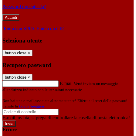
Password dimenticata?
-
Entra con SPID
Entra con CIE
Seleziona utente
button close
×
Recupero password
button close
×
E-mail
Verrà inviato un messaggio
all'indirizzo indicato con le istruzioni necessarie.
Non hai una e-mail associata al nome utente? Effettua il reset della password
tramite la
Login Spaggiari
E-mail inviata, si prega di controllare la casella di posta elettronica!
Errore