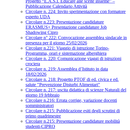
Progetto “E.A.S.I. Educare alle scelte insieme” –
Pubblicazione Calendario Attività
Circolare n. 224: Invito sperimentazione con formatore
esperto UDA
Circolare n.223: Presentazione candidature
ERASMUS+ Presentazione candidature Job
Shadowing Cipro
Circolare n° 222: Convocazione assemblea sindacale in
presenza per il giorno 25/02/2026
Circolare n.221: Viaggio di istruzione Torino-
Programma, orari e sistemazione alberghiera
Circolare n. 220: Comunicazione viaggi di istruzioni
crociera
Circolare n. 219: Assemblea d’Istituto in data
18/02/2026
Circolare n. 218: Progetto PTOF di ed. civica e ed.
salute "Prevenzione Disturbi Alimentari"
Circolare n. 217: uscita didattica di scienze Naturali del
giorno 19 febbraio
Circolare n.216: Errata corrige, variazione docenti
somministratori
Circolare n.215: Pubblicazione esiti degli scrutini di
primo quadrimestre
Circolare n.215: Presentazione candidature mobilità
studenti-CIPRO