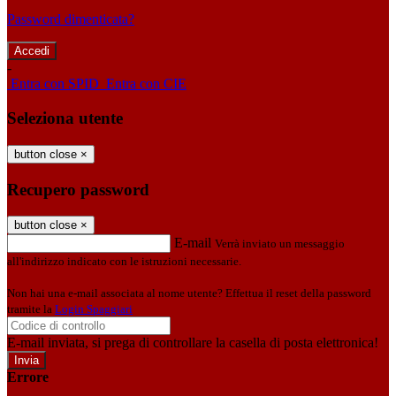
Password dimenticata?
-
Entra con SPID
Entra con CIE
Seleziona utente
button close
×
Recupero password
button close
×
E-mail
Verrà inviato un messaggio
all'indirizzo indicato con le istruzioni necessarie.
Non hai una e-mail associata al nome utente? Effettua il reset della password
tramite la
Login Spaggiari
E-mail inviata, si prega di controllare la casella di posta elettronica!
Errore