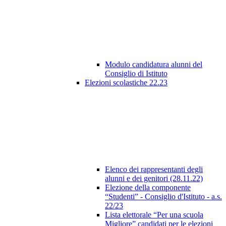
Modulo candidatura alunni del
Consiglio di Istituto
Elezioni scolastiche 22.23
Elenco dei rappresentanti degli
alunni e dei genitori (28.11.22)
Elezione della componente
“Studenti” - Consiglio d'Istituto - a.s.
22/23
Lista elettorale “Per una scuola
Migliore” candidati per le elezioni