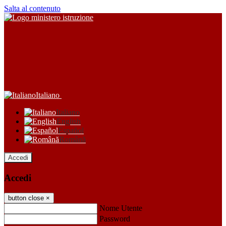
Salta al contenuto
Italiano
Italiano
English
Español
Română
Accedi
Accedi
button close
×
Nome Utente
Password