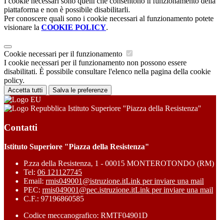
I cookie necessari sono quelli che consentono il funzionamento della
piattaforma e non è possibile disabilitarli.
Per conoscere quali sono i cookie necessari al funzionamento potete
visionare la
COOKIE POLICY
.
Cookie necessari per il funzionamento
I cookie necessari per il funzionamento non possono essere
disabilitati. È possibile consultare l'elenco nella pagina della cookie
policy.
Accetta tutti
Salva le preferenze
Istituto Superiore "Piazza della Resistenza"
Contatti
Istituto Superiore "Piazza della Resistenza"
P.zza della Resistenza, 1 - 00015 MONTEROTONDO (RM)
Tel:
06 121127745
Email:
rmis049001@istruzione.it
Link per inviare una mail
PEC:
rmis049001@pec.istruzione.it
Link per inviare una mail
C.F.: 97196860585
Codice meccanografico: RMTF04901D