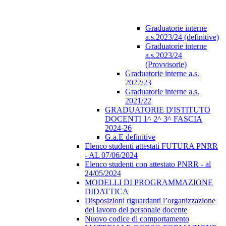
Graduatorie interne
a.s.2023/24 (definitive)
Graduatorie interne
a.s.2023/24
(Provvisorie)
Graduatorie interne a.s.
2022/23
Graduatorie interne a.s.
2021/22
GRADUATORIE D'ISTITUTO
DOCENTI 1^ 2^ 3^ FASCIA
2024-26
G.a.E definitive
Elenco studenti attestati FUTURA PNRR
- AL 07/06/2024
Elenco studenti con attestato PNRR - al
24/05/2024
MODELLI DI PROGRAMMAZIONE
DIDATTICA
Disposizioni riguardanti l’organizzazione
del lavoro del personale docente
Nuovo codice di comportamento