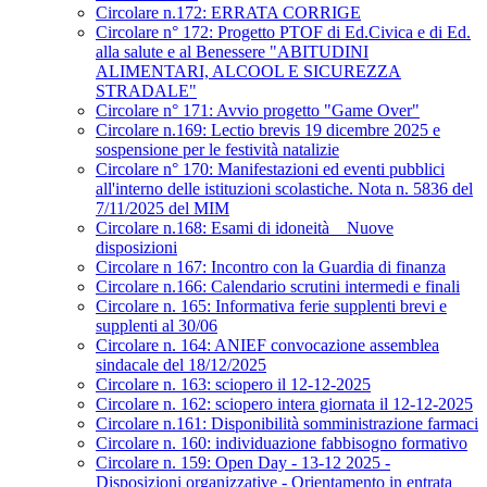
Circolare n.172: ERRATA CORRIGE
Circolare n° 172: Progetto PTOF di Ed.Civica e di Ed.
alla salute e al Benessere "ABITUDINI
ALIMENTARI, ALCOOL E SICUREZZA
STRADALE"
Circolare n° 171: Avvio progetto "Game Over"
Circolare n.169: Lectio brevis 19 dicembre 2025 e
sospensione per le festività natalizie
Circolare n° 170: Manifestazioni ed eventi pubblici
all'interno delle istituzioni scolastiche. Nota n. 5836 del
7/11/2025 del MIM
Circolare n.168: Esami di idoneità _ Nuove
disposizioni
Circolare n 167: Incontro con la Guardia di finanza
Circolare n.166: Calendario scrutini intermedi e finali
Circolare n. 165: Informativa ferie supplenti brevi e
supplenti al 30/06
Circolare n. 164: ANIEF convocazione assemblea
sindacale del 18/12/2025
Circolare n. 163: sciopero il 12-12-2025
Circolare n. 162: sciopero intera giornata il 12-12-2025
Circolare n.161: Disponibilità somministrazione farmaci
Circolare n. 160: individuazione fabbisogno formativo
Circolare n. 159: Open Day - 13-12 2025 -
Disposizioni organizzative - Orientamento in entrata