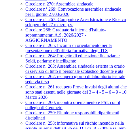
Circolare n.270: Assemblea sindacale
Circolare n° 269: Convocazione assemblea sindacale
per il giorno 27/03/2026
Circolare n° 267: Comparto e Area Istruzione e Ricerca
sciopero del 27 marzo p.v.
Circolare 266: Graduatoria interna d'Istituto-
soprannumerari A.S. 2026/2027 -
AGGIORNAMENTO
Circolare n. 265: Incontri di orientamento per la
presentazione dell’offerta formativa degli ITS
Circolare n. 264: Progetto di educazione finanziaria:
Soldi, parlarne è intelligente
Circolare n. 263: Assemblea sindacale esterna in orario
di servizio di tutto il personale scolastico docente e ata
Circolare n. 262: recupero giorno di laboratorio teatrale
sede via tirso
Circolare n. 261 recupero Prove Invalsi degli alunni che
sono stati assenti nelle giornate del 3 – 4 - 5 – 6 – 9 - 10
Marzo 2026
Circolare n. 260: incontro orientamento e FSL con il
collegio di Geometri
Circolare n. 259: Riunione responsabili dipartimenti
disciplinari
Circolare n. 258: informativa sul rischio incendio nella
scuola, ai sensi dell’art.36 del D.Lgs. 81/2008 e ss. mm.