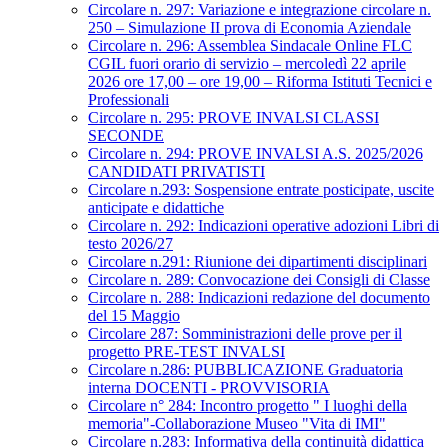
Circolare n. 297: Variazione e integrazione circolare n.
250 – Simulazione II prova di Economia Aziendale
Circolare n. 296: Assemblea Sindacale Online FLC
CGIL fuori orario di servizio – mercoledì 22 aprile
2026 ore 17,00 – ore 19,00 – Riforma Istituti Tecnici e
Professionali
Circolare n. 295: PROVE INVALSI CLASSI
SECONDE
Circolare n. 294: PROVE INVALSI A.S. 2025/2026
CANDIDATI PRIVATISTI
Circolare n.293: Sospensione entrate posticipate, uscite
anticipate e didattiche
Circolare n. 292: Indicazioni operative adozioni Libri di
testo 2026/27
Circolare n.291: Riunione dei dipartimenti disciplinari
Circolare n. 289: Convocazione dei Consigli di Classe
Circolare n. 288: Indicazioni redazione del documento
del 15 Maggio
Circolare 287: Somministrazioni delle prove per il
progetto PRE-TEST INVALSI
Circolare n.286: PUBBLICAZIONE Graduatoria
interna DOCENTI - PROVVISORIA
Circolare n° 284: Incontro progetto " I luoghi della
memoria"-Collaborazione Museo "Vita di IMI"
Circolare n.283: Informativa della continuità didattica