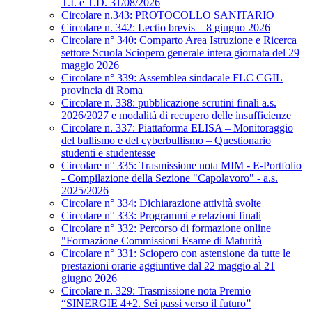
T.I. e T.D. 31/08/2026
Circolare n.343: PROTOCOLLO SANITARIO
Circolare n. 342: Lectio brevis – 8 giugno 2026
Circolare n° 340: Comparto Area Istruzione e Ricerca
settore Scuola Sciopero generale intera giornata del 29
maggio 2026
Circolare n° 339: Assemblea sindacale FLC CGIL
provincia di Roma
Circolare n. 338: pubblicazione scrutini finali a.s.
2026/2027 e modalità di recupero delle insufficienze
Circolare n. 337: Piattaforma ELISA – Monitoraggio
del bullismo e del cyberbullismo – Questionario
studenti e studentesse
Circolare n° 335: Trasmissione nota MIM - E-Portfolio
- Compilazione della Sezione "Capolavoro" - a.s.
2025/2026
Circolare n° 334: Dichiarazione attività svolte
Circolare n° 333: Programmi e relazioni finali
Circolare n° 332: Percorso di formazione online
"Formazione Commissioni Esame di Maturità
Circolare n° 331: Sciopero con astensione da tutte le
prestazioni orarie aggiuntive dal 22 maggio al 21
giugno 2026
Circolare n. 329: Trasmissione nota Premio
“SINERGIE 4+2. Sei passi verso il futuro”