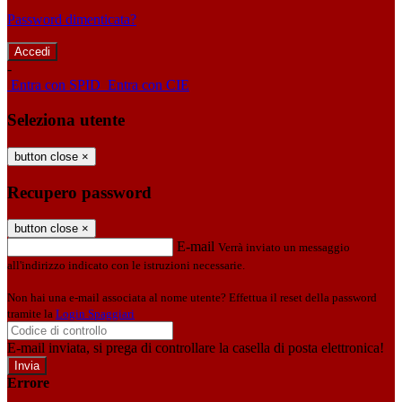
Password dimenticata?
-
Entra con SPID
Entra con CIE
Seleziona utente
button close
×
Recupero password
button close
×
E-mail
Verrà inviato un messaggio
all'indirizzo indicato con le istruzioni necessarie.
Non hai una e-mail associata al nome utente? Effettua il reset della password
tramite la
Login Spaggiari
E-mail inviata, si prega di controllare la casella di posta elettronica!
Errore