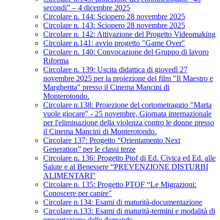
secondi” – 4 dicembre 2025
Circolare n. 144: Sciopero 28 novembre 2025
Circolare n. 143: Sciopero 28 novembre 2025
Circolare n. 142: Attivazione del Progetto Videomaking
Circolare n.141: avvio progetto "Game Over"
Circolare n. 140: Convocazione del Gruppo di lavoro
Riforma
Circolare n. 139: Uscita didattica di giovedì 27
novembre 2025 per la proiezione del film "Il Maestro e
Margherita" presso il Cinema Mancini di
Monterotondo.
Circolare n.138: Proiezione del cortometraggio "Marta
vuole giocare" - 25 novembre, Giornata internazionale
per l'eliminazione della violenza contro le donne presso
il Cinema Mancini di Monterotondo.
Circolare 137: Progetto “Orientamento Next
Generation” per le classi terze
Circolare n. 136: Progetto Ptof di Ed. Civica ed Ed. alle
Salute e al Benessere “PREVENZIONE DISTURBI
ALIMENTARI"
Circolare n. 135: Progetto PTOF “Le Migrazioni:
Conoscere per capire"
Circolare n.134: Esami di maturità-documentazione
Circolare n.133: Esami di maturità-termini e modalità di
presentazione delle domande