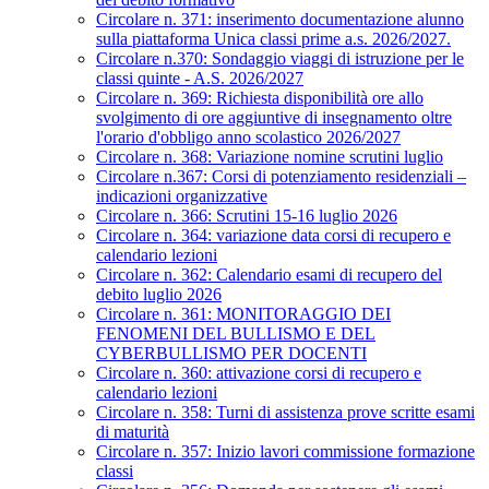
Circolare n. 371: inserimento documentazione alunno
sulla piattaforma Unica classi prime a.s. 2026/2027.
Circolare n.370: Sondaggio viaggi di istruzione per le
classi quinte - A.S. 2026/2027
Circolare n. 369: Richiesta disponibilità ore allo
svolgimento di ore aggiuntive di insegnamento oltre
l'orario d'obbligo anno scolastico 2026/2027
Circolare n. 368: Variazione nomine scrutini luglio
Circolare n.367: Corsi di potenziamento residenziali –
indicazioni organizzative
Circolare n. 366: Scrutini 15-16 luglio 2026
Circolare n. 364: variazione data corsi di recupero e
calendario lezioni
Circolare n. 362: Calendario esami di recupero del
debito luglio 2026
Circolare n. 361: MONITORAGGIO DEI
FENOMENI DEL BULLISMO E DEL
CYBERBULLISMO PER DOCENTI
Circolare n. 360: attivazione corsi di recupero e
calendario lezioni
Circolare n. 358: Turni di assistenza prove scritte esami
di maturità
Circolare n. 357: Inizio lavori commissione formazione
classi