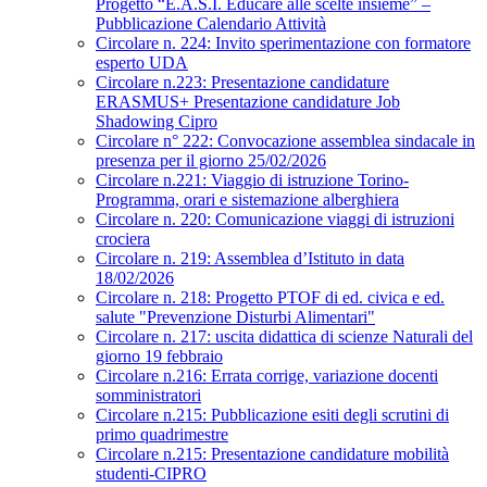
Progetto “E.A.S.I. Educare alle scelte insieme” –
Pubblicazione Calendario Attività
Circolare n. 224: Invito sperimentazione con formatore
esperto UDA
Circolare n.223: Presentazione candidature
ERASMUS+ Presentazione candidature Job
Shadowing Cipro
Circolare n° 222: Convocazione assemblea sindacale in
presenza per il giorno 25/02/2026
Circolare n.221: Viaggio di istruzione Torino-
Programma, orari e sistemazione alberghiera
Circolare n. 220: Comunicazione viaggi di istruzioni
crociera
Circolare n. 219: Assemblea d’Istituto in data
18/02/2026
Circolare n. 218: Progetto PTOF di ed. civica e ed.
salute "Prevenzione Disturbi Alimentari"
Circolare n. 217: uscita didattica di scienze Naturali del
giorno 19 febbraio
Circolare n.216: Errata corrige, variazione docenti
somministratori
Circolare n.215: Pubblicazione esiti degli scrutini di
primo quadrimestre
Circolare n.215: Presentazione candidature mobilità
studenti-CIPRO