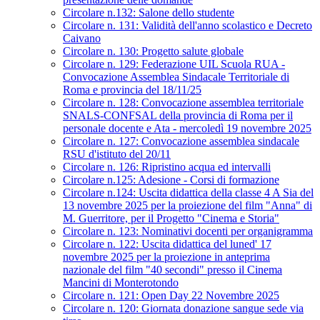
Circolare n.132: Salone dello studente
Circolare n. 131: Validità dell'anno scolastico e Decreto
Caivano
Circolare n. 130: Progetto salute globale
Circolare n. 129: Federazione UIL Scuola RUA -
Convocazione Assemblea Sindacale Territoriale di
Roma e provincia del 18/11/25
Circolare n. 128: Convocazione assemblea territoriale
SNALS-CONFSAL della provincia di Roma per il
personale docente e Ata - mercoledì 19 novembre 2025
Circolare n. 127: Convocazione assemblea sindacale
RSU d'istituto del 20/11
Circolare n. 126: Ripristino acqua ed intervalli
Circolare n.125: Adesione - Corsi di formazione
Circolare n.124: Uscita didattica della classe 4 A Sia del
13 novembre 2025 per la proiezione del film "Anna" di
M. Guerritore, per il Progetto "Cinema e Storia"
Circolare n. 123: Nominativi docenti per organigramma
Circolare n. 122: Uscita didattica del luned' 17
novembre 2025 per la proiezione in anteprima
nazionale del film "40 secondi" presso il Cinema
Mancini di Monterotondo
Circolare n. 121: Open Day 22 Novembre 2025
Circolare n. 120: Giornata donazione sangue sede via