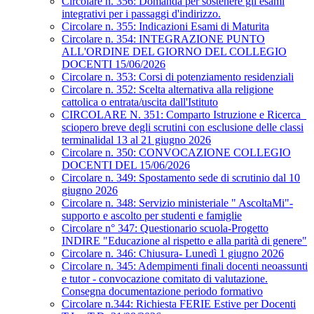
Circolare n. 356: Domanda per sostenere gli esami
integrativi per i passaggi d'indirizzo.
Circolare n. 355: Indicazioni Esami di Maturita
Circolare n. 354: INTEGRAZIONE PUNTO
ALL'ORDINE DEL GIORNO DEL COLLEGIO
DOCENTI 15/06/2026
Circolare n. 353: Corsi di potenziamento residenziali
Circolare n. 352: Scelta alternativa alla religione
cattolica o entrata/uscita dall'Istituto
CIRCOLARE N. 351: Comparto Istruzione e Ricerca_
sciopero breve degli scrutini con esclusione delle classi
terminalidal 13 al 21 giugno 2026
Circolare n. 350: CONVOCAZIONE COLLEGIO
DOCENTI DEL 15/06/2026
Circolare n. 349: Spostamento sede di scrutinio dal 10
giugno 2026
Circolare n. 348: Servizio ministeriale " AscoltaMi"-
supporto e ascolto per studenti e famiglie
Circolare n° 347: Questionario scuola-Progetto
INDIRE "Educazione al rispetto e alla parità di genere"
Circolare n. 346: Chiusura- Lunedì 1 giugno 2026
Circolare n. 345: Adempimenti finali docenti neoassunti
e tutor - convocazione comitato di valutazione.
Consegna documentazione periodo formativo
Circolare n.344: Richiesta FERIE Estive per Docenti