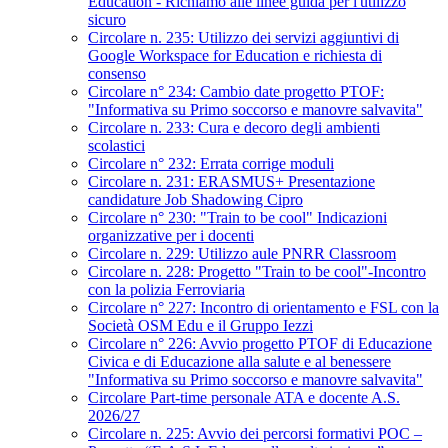
Education - Richiamo alle linee guida per l'utilizzo
sicuro
Circolare n. 235: Utilizzo dei servizi aggiuntivi di
Google Workspace for Education e richiesta di
consenso
Circolare n° 234: Cambio date progetto PTOF:
"Informativa su Primo soccorso e manovre salvavita"
Circolare n. 233: Cura e decoro degli ambienti
scolastici
Circolare n° 232: Errata corrige moduli
Circolare n. 231: ERASMUS+ Presentazione
candidature Job Shadowing Cipro
Circolare n° 230: "Train to be cool" Indicazioni
organizzative per i docenti
Circolare n. 229: Utilizzo aule PNRR Classroom
Circolare n. 228: Progetto "Train to be cool"-Incontro
con la polizia Ferroviaria
Circolare n° 227: Incontro di orientamento e FSL con la
Società OSM Edu e il Gruppo Iezzi
Circolare n° 226: Avvio progetto PTOF di Educazione
Civica e di Educazione alla salute e al benessere
"Informativa su Primo soccorso e manovre salvavita"
Circolare Part-time personale ATA e docente A.S.
2026/27
Circolare n. 225: Avvio dei percorsi formativi POC –