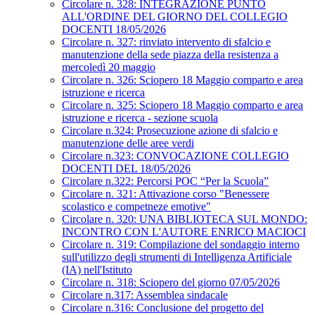
Circolare n. 328: INTEGRAZIONE PUNTO
ALL'ORDINE DEL GIORNO DEL COLLEGIO
DOCENTI 18/05/2026
Circolare n. 327: rinviato intervento di sfalcio e
manutenzione della sede piazza della resistenza a
mercoledì 20 maggio
Circolare n. 326: Sciopero 18 Maggio comparto e area
istruzione e ricerca
Circolare n. 325: Sciopero 18 Maggio comparto e area
istruzione e ricerca - sezione scuola
Circolare n.324: Prosecuzione azione di sfalcio e
manutenzione delle aree verdi
Circolare n.323: CONVOCAZIONE COLLEGIO
DOCENTI DEL 18/05/2026
Circolare n.322: Percorsi POC “Per la Scuola”
Circolare n. 321: Attivazione corso "Benessere
scolastico e competneze emotive"
Circolare n. 320: UNA BIBLIOTECA SUL MONDO:
INCONTRO CON L'AUTORE ENRICO MACIOCI
Circolare n. 319: Compilazione del sondaggio interno
sull'utilizzo degli strumenti di Intelligenza Artificiale
(IA) nell'Istituto
Circolare n. 318: Sciopero del giorno 07/05/2026
Circolare n.317: Assemblea sindacale
Circolare n.316: Conclusione del progetto del