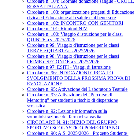
Circolare n. 104: Giornate donazione sangue - CROCE
ROSSA ITALIANA
Circolare n. 103: organizzazione progetti di Educazione
civica ed Educazione alla salute e al benessere
Circolare n. 102: INCONTRO CON GENITORI
Circolare n. 101: Riunioni NIV
Circolare n. 100: Viaggio d'istruzione per le classi
QUINTE a.s. 2025/2026
Circolare n.99: Viaggio d'istruzione per le classi
TERZE e QUARTEa.s.2025/2026
Circolare n.98: Viaggio d'istruzione per le classi
PRIME e SECONDE a.s. 2025/2026
Circolare n.97: ESITI - Viaggi di Istruzione
Circolare n. 96: INDICAZIONI CIRCA LO
SVOLGIMENTO DELLA PROSSIMA PROVA DI
EVACUAZIONE
Circolare n. 95: Attivazione del Laboratorio Teatrale
Circolare n. 93: Attivazione del "Percorso di
Mentoring" per studenti a rischio di dispersione
scolastica
Circolare n. 92: Lezione informativa sulla
somministrazione dei farmaci salvavita
CIRCOLARE N. 91: INIZIO DEL GRUPPO
SPORTIVO SCOLASTICO POMERIDIANO
Circolare n. 90: A.S. 2025/2026 - Progetto Studente-