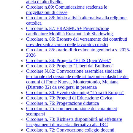
atleta di alto livello.
Circolare n.89: Comunicazione scadenza le
progettazioni di classe
Circolare n. 88: Inizio attività alternativa alla religione
cattolica
Circolare n. 87: ERASMUS+ Presentazione
candidature Mobilità Erasmut, Job Shadowing.
Circolare n. 86: Esonero dal versamento dei contributi
previdenziali a carico delle lavoratrici madri
Circolare n. 85: orario di ricevimento genitori a.s. 2025-
2026
Circolare n. 84: Progetto "ELIS Open Week"
Circolare n. 83: Progetto "Liberi dal Bullismo"
Circolare N.82: Convocazione assemblea sindacale
territoriale del personale delle istituzioni scolastiche dei
comuni di Fonte Nuova, Monterotondo, Mentana
(Distretto 32) da svolgersi in presenza
Circolare n. 80: Evento streaming "L'ora di Europa"
Circolare n. 79: Progetti di Educazione Civica
Circolare n. 76: Progettazione didattica
Circolare n. 75: commemorazione dei carabinieri
scomparsi
Circolare n. 73: Richiesta disponibilità ad effettuare
insegnamenti di materia alternativa alla IRC
Circolare n. 72: Convocazione collegio docenti