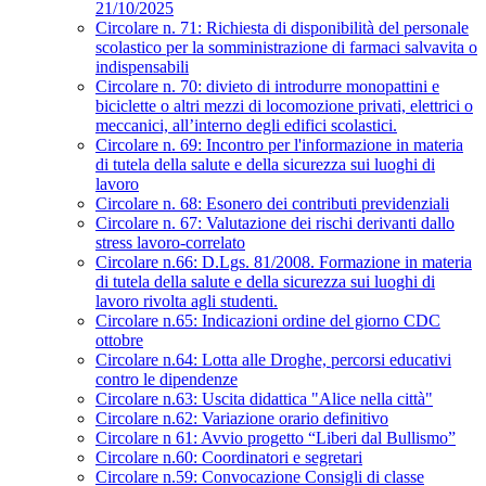
21/10/2025
Circolare n. 71: Richiesta di disponibilità del personale
scolastico per la somministrazione di farmaci salvavita o
indispensabili
Circolare n. 70: divieto di introdurre monopattini e
biciclette o altri mezzi di locomozione privati, elettrici o
meccanici, all’interno degli edifici scolastici.
Circolare n. 69: Incontro per l'informazione in materia
di tutela della salute e della sicurezza sui luoghi di
lavoro
Circolare n. 68: Esonero dei contributi previdenziali
Circolare n. 67: Valutazione dei rischi derivanti dallo
stress lavoro-correlato
Circolare n.66: D.Lgs. 81/2008. Formazione in materia
di tutela della salute e della sicurezza sui luoghi di
lavoro rivolta agli studenti.
Circolare n.65: Indicazioni ordine del giorno CDC
ottobre
Circolare n.64: Lotta alle Droghe, percorsi educativi
contro le dipendenze
Circolare n.63: Uscita didattica "Alice nella città"
Circolare n.62: Variazione orario definitivo
Circolare n 61: Avvio progetto “Liberi dal Bullismo”
Circolare n.60: Coordinatori e segretari
Circolare n.59: Convocazione Consigli di classe