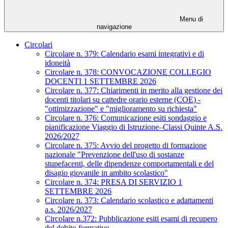
Menu di
navigazione
Circolari
Circolare n. 379: Calendario esami integrativi e di
idoneità
Circolare n. 378: CONVOCAZIONE COLLEGIO
DOCENTI 1 SETTEMBRE 2026
Circolare n. 377: Chiarimenti in merito alla gestione dei
docenti titolari su cattedre orario esterne (COE) -
"ottimizzazione" e "miglioramento su richiesta"
Circolare n. 376: Comunicazione esiti sondaggio e
pianificazione Viaggio di Istruzione–Classi Quinte A.S.
2026/2027
Circolare n. 375: Avvio del progetto di formazione
nazionale "Prevenzione dell'uso di sostanze
stupefacenti, delle dipendenze comportamentali e del
disagio giovanile in ambito scolastico"
Circolare n. 374: PRESA DI SERVIZIO 1
SETTEMBRE 2026
Circolare n. 373: Calendario scolastico e adattamenti
a.s. 2026/2027
Circolare n.372: Pubblicazione esiti esami di recupero
del debito formativo