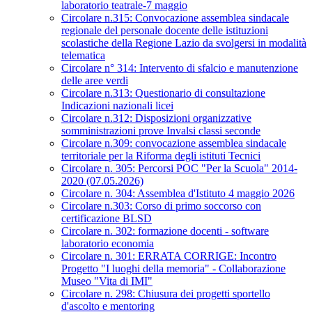
laboratorio teatrale-7 maggio
Circolare n.315: Convocazione assemblea sindacale
regionale del personale docente delle istituzioni
scolastiche della Regione Lazio da svolgersi in modalità
telematica
Circolare n° 314: Intervento di sfalcio e manutenzione
delle aree verdi
Circolare n.313: Questionario di consultazione
Indicazioni nazionali licei
Circolare n.312: Disposizioni organizzative
somministrazioni prove Invalsi classi seconde
Circolare n.309: convocazione assemblea sindacale
territoriale per la Riforma degli istituti Tecnici
Circolare n. 305: Percorsi POC "Per la Scuola" 2014-
2020 (07.05.2026)
Circolare n. 304: Assemblea d'Istituto 4 maggio 2026
Circolare n.303: Corso di primo soccorso con
certificazione BLSD
Circolare n. 302: formazione docenti - software
laboratorio economia
Circolare n. 301: ERRATA CORRIGE: Incontro
Progetto "I luoghi della memoria" - Collaborazione
Museo "Vita di IMI"
Circolare n. 298: Chiusura dei progetti sportello
d'ascolto e mentoring