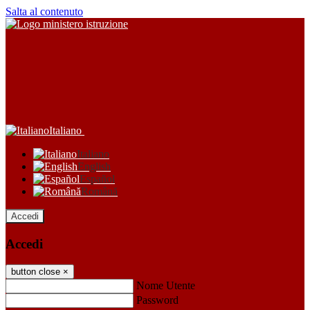
Salta al contenuto
Italiano
Italiano
English
Español
Română
Accedi
Accedi
button close
×
Nome Utente
Password