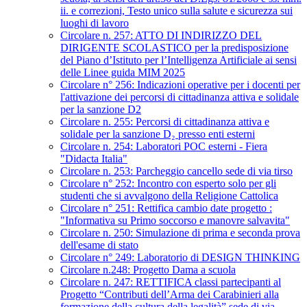
ii. e correzioni, Testo unico sulla salute e sicurezza sui
luoghi di lavoro
Circolare n. 257: ATTO DI INDIRIZZO DEL
DIRIGENTE SCOLASTICO per la predisposizione
del Piano d’Istituto per l’Intelligenza Artificiale ai sensi
delle Linee guida MIM 2025
Circolare n° 256: Indicazioni operative per i docenti per
l'attivazione dei percorsi di cittadinanza attiva e solidale
per la sanzione D2
Circolare n. 255: Percorsi di cittadinanza attiva e
solidale per la sanzione D₂ presso enti esterni
Circolare n. 254: Laboratori POC esterni - Fiera
"Didacta Italia"
Circolare n. 253: Parcheggio cancello sede di via tirso
Circolare n° 252: Incontro con esperto solo per gli
studenti che si avvalgono della Religione Cattolica
Circolare n° 251: Rettifica cambio date progetto :
"Informativa su Primo soccorso e manovre salvavita"
Circolare n. 250: Simulazione di prima e seconda prova
dell'esame di stato
Circolare n° 249: Laboratorio di DESIGN THINKING
Circolare n.248: Progetto Dama a scuola
Circolare n. 247: RETTIFICA classi partecipanti al
Progetto “Contributi dell’Arma dei Carabinieri alla
formazione della cultura della legalità” sede di via