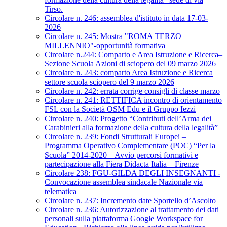
Tirso.
Circolare n. 246: assemblea d'istituto in data 17-03-
2026
Circolare n. 245: Mostra "ROMA TERZO
MILLENNIO"-opportunità formativa
Circolare n.244: Comparto e Area Istruzione e Ricerca–
Sezione Scuola Azioni di sciopero del 09 marzo 2026
Circolare n. 243: comparto Area Istruzione e Ricerca
settore scuola sciopero del 9 marzo 2026
Circolare n. 242: errata corrige consigli di classe marzo
Circolare n. 241: RETTIFICA incontro di orientamento
FSL con la Società OSM Edu e il Gruppo Iezzi
Circolare n. 240: Progetto “Contributi dell’Arma dei
Carabinieri alla formazione della cultura della legalità”
Circolare n. 239: Fondi Strutturali Europei –
Programma Operativo Complementare (POC) “Per la
Scuola” 2014-2020 – Avvio percorsi formativi e
partecipazione alla Fiera Didacta Italia – Firenze
Circolare 238: FGU-GILDA DEGLI INSEGNANTI -
Convocazione assemblea sindacale Nazionale via
telematica
Circolare n. 237: Incremento date Sportello d’Ascolto
Circolare n. 236: Autorizzazione al trattamento dei dati
personali sulla piattaforma Google Workspace for