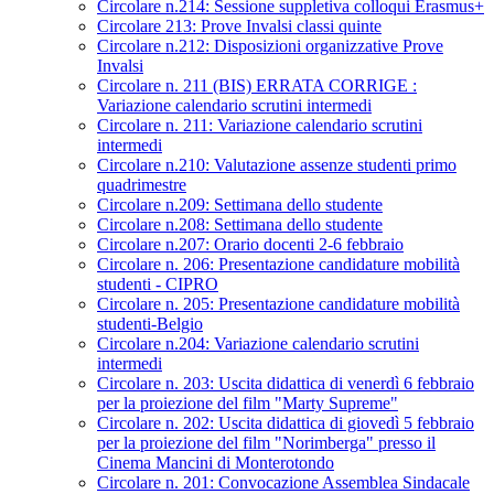
Circolare n.214: Sessione suppletiva colloqui Erasmus+
Circolare 213: Prove Invalsi classi quinte
Circolare n.212: Disposizioni organizzative Prove
Invalsi
Circolare n. 211 (BIS) ERRATA CORRIGE :
Variazione calendario scrutini intermedi
Circolare n. 211: Variazione calendario scrutini
intermedi
Circolare n.210: Valutazione assenze studenti primo
quadrimestre
Circolare n.209: Settimana dello studente
Circolare n.208: Settimana dello studente
Circolare n.207: Orario docenti 2-6 febbraio
Circolare n. 206: Presentazione candidature mobilità
studenti - CIPRO
Circolare n. 205: Presentazione candidature mobilità
studenti-Belgio
Circolare n.204: Variazione calendario scrutini
intermedi
Circolare n. 203: Uscita didattica di venerdì 6 febbraio
per la proiezione del film "Marty Supreme"
Circolare n. 202: Uscita didattica di giovedì 5 febbraio
per la proiezione del film "Norimberga" presso il
Cinema Mancini di Monterotondo
Circolare n. 201: Convocazione Assemblea Sindacale