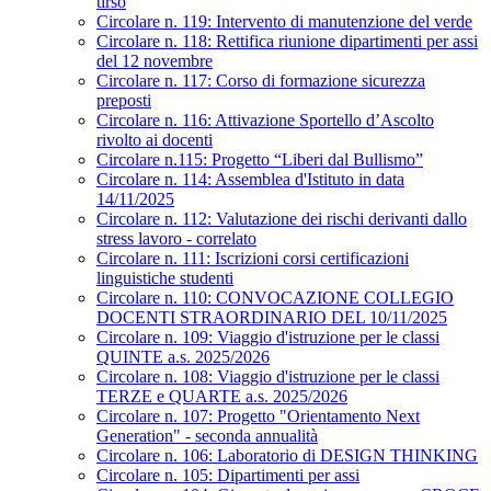
tirso
Circolare n. 119: Intervento di manutenzione del verde
Circolare n. 118: Rettifica riunione dipartimenti per assi
del 12 novembre
Circolare n. 117: Corso di formazione sicurezza
preposti
Circolare n. 116: Attivazione Sportello d’Ascolto
rivolto ai docenti
Circolare n.115: Progetto “Liberi dal Bullismo”
Circolare n. 114: Assemblea d'Istituto in data
14/11/2025
Circolare n. 112: Valutazione dei rischi derivanti dallo
stress lavoro - correlato
Circolare n. 111: Iscrizioni corsi certificazioni
linguistiche studenti
Circolare n. 110: CONVOCAZIONE COLLEGIO
DOCENTI STRAORDINARIO DEL 10/11/2025
Circolare n. 109: Viaggio d'istruzione per le classi
QUINTE a.s. 2025/2026
Circolare n. 108: Viaggio d'istruzione per le classi
TERZE e QUARTE a.s. 2025/2026
Circolare n. 107: Progetto "Orientamento Next
Generation" - seconda annualità
Circolare n. 106: Laboratorio di DESIGN THINKING
Circolare n. 105: Dipartimenti per assi