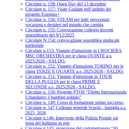
Circolare n. 158: Open Day del 13 dicembre
Circolare n. 157: Visite Guidate nell’ambito del
progetto Erasmus+
Circolare n. 156: STEAM per tutti: percezioni,
vocazioni e desideri nel mondo che cambia
Circolare n. 155: Convocazione collegio docenti
straordinario del 9/12/2025
Circolare N.154: convocazione assemblea sindacale
territoriale
Circolare n.153: Viaggio d'istruzione in CROCIERA
MSC ORCHESTRA per le classi QUINTE a.s.
2025/2026 - SALDO.
Circolare n. 152: Viaggio d'istruzione TORINO per le
classi TERZE E QUARTE a.s. 2025/2026 - SALDO.
Circolare n. 151: Viaggio d'istruzione in TOUR
DELLA PUGLIA per le classi PRIME E
SECONDE a.s. 2025/2026 - SALDO.
Circolare n. 150: Progetto PTOF "Diritto Internazionale
Umanitario: I bambini soldato"
Circolare n. 149: Corso di formazione primo soccorso.
Circolare n. 147 Colloqui generali Scuola - famiglia a.s.
2025_2026
Circolare n.146: Intervento della Polizia Postale sul
tema del bullismo in rete
Circolare n.145: proiezione del cortometraggio “40