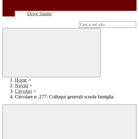
Dove Siamo
Campo di ricerca per le pagine del sito
Home
>
Novità
>
Circolari
>
Circolare n. 277: Colloqui generali scuola famiglia