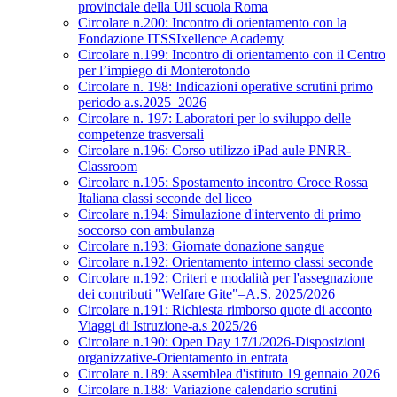
provinciale della Uil scuola Roma
Circolare n.200: Incontro di orientamento con la
Fondazione ITSSIxellence Academy
Circolare n.199: Incontro di orientamento con il Centro
per l’impiego di Monterotondo
Circolare n. 198: Indicazioni operative scrutini primo
periodo a.s.2025_2026
Circolare n. 197: Laboratori per lo sviluppo delle
competenze trasversali
Circolare n.196: Corso utilizzo iPad aule PNRR-
Classroom
Circolare n.195: Spostamento incontro Croce Rossa
Italiana classi seconde del liceo
Circolare n.194: Simulazione d'intervento di primo
soccorso con ambulanza
Circolare n.193: Giornate donazione sangue
Circolare n.192: Orientamento interno classi seconde
Circolare n.192: Criteri e modalità per l'assegnazione
dei contributi "Welfare Gite"–A.S. 2025/2026
Circolare n.191: Richiesta rimborso quote di acconto
Viaggi di Istruzione-a.s 2025/26
Circolare n.190: Open Day 17/1/2026-Disposizioni
organizzative-Orientamento in entrata
Circolare n.189: Assemblea d'istituto 19 gennaio 2026
Circolare n.188: Variazione calendario scrutini