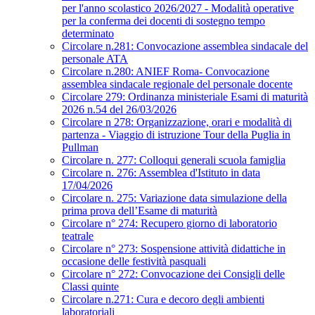
per l'anno scolastico 2026/2027 - Modalità operative
per la conferma dei docenti di sostegno tempo
determinato
Circolare n.281: Convocazione assemblea sindacale del
personale ATA
Circolare n.280: ANIEF Roma- Convocazione
assemblea sindacale regionale del personale docente
Circolare 279: Ordinanza ministeriale Esami di maturità
2026 n.54 del 26/03/2026
Circolare n 278: Organizzazione, orari e modalità di
partenza - Viaggio di istruzione Tour della Puglia in
Pullman
Circolare n. 277: Colloqui generali scuola famiglia
Circolare n. 276: Assemblea d'Istituto in data
17/04/2026
Circolare n. 275: Variazione data simulazione della
prima prova dell’Esame di maturità
Circolare n° 274: Recupero giorno di laboratorio
teatrale
Circolare n° 273: Sospensione attività didattiche in
occasione delle festività pasquali
Circolare n° 272: Convocazione dei Consigli delle
Classi quinte
Circolare n.271: Cura e decoro degli ambienti
laboratoriali