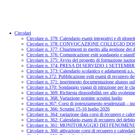
Circolari
Circolare n. 379: Calendario esami integrativi e di idonei
Circolare n. 378: CONVOCAZIONE COLLEGIO D
Circolare n. 377: Chiarimenti in merito alla gestione dei 
Circolare n. 376: Comunicazione esiti sondaggio e piani
Circolare n. 375: Avvio del progetto di formazione nazion
Circolare n. 374: PRESA DI SERVIZIO 1 SETTEMBR
Circolare n. 373: Calendario scolastico e adattamenti a.s
Circolare n.372: Pubblicazione esiti esami di recupero de
Circolare n. 371: inserimento documentazione alunno sull
Circolare n.370: Sondaggio viaggi di istruzione per le cl
Circolare n. 369: Richiesta disponibilità ore allo svolgi
Circolare n. 368: Variazione nomine scrutini luglio
Circolare n.367: Corsi di potenziamento residenziali – in
Circolare n. 366: Scrutini 15-16 luglio 2026
Circolare n. 364: variazione data corsi di recupero e cale
Circolare n. 362: Calendario esami di recupero del debit
Circolare n. 361: MONITORAGGIO DEI FENOM
Circolare n. 360: attivazione corsi di recupero e calendari