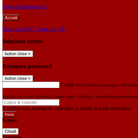
Password dimenticata?
-
Entra con SPID
Entra con CIE
Seleziona utente
button close
×
Recupero password
button close
×
E-mail
Verrà inviato un messaggio all'indirizz
Non hai una e-mail associata al nome utente? Effettua il reset della password tram
E-mail inviata, si prega di controllare la casella di posta elettronica!
Errore
Chiudi
Successo