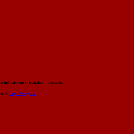
o indicato con le istruzioni necessarie.
ite la
Login Spaggiari