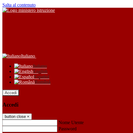
Salta al contenuto
Italiano
Italiano
English
Español
Română
Accedi
Accedi
button close
×
Nome Utente
Password