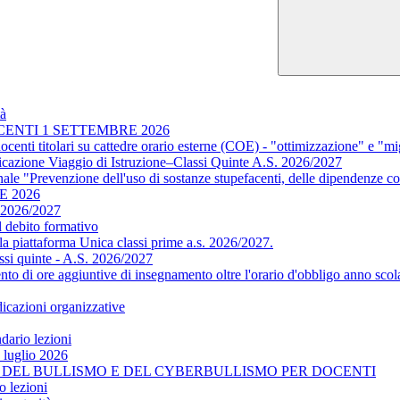
tà
OCENTI 1 SETTEMBRE 2026
docenti titolari su cattedre orario esterne (COE) - "ottimizzazione" e "m
ficazione Viaggio di Istruzione–Classi Quinte A.S. 2026/2027
ale "Prevenzione dell'uso di sostanze stupefacenti, delle dipendenze co
E 2026
. 2026/2027
l debito formativo
a piattaforma Unica classi prime a.s. 2026/2027.
assi quinte - A.S. 2026/2027
mento di ore aggiuntive di insegnamento oltre l'orario d'obbligo anno sco
dicazioni organizzative
ndario lezioni
o luglio 2026
ENI DEL BULLISMO E DEL CYBERBULLISMO PER DOCENTI
o lezioni