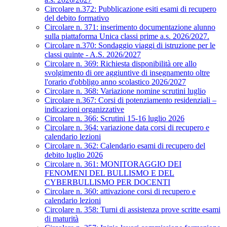
Circolare n.372: Pubblicazione esiti esami di recupero
del debito formativo
Circolare n. 371: inserimento documentazione alunno
sulla piattaforma Unica classi prime a.s. 2026/2027.
Circolare n.370: Sondaggio viaggi di istruzione per le
classi quinte - A.S. 2026/2027
Circolare n. 369: Richiesta disponibilità ore allo
svolgimento di ore aggiuntive di insegnamento oltre
l'orario d'obbligo anno scolastico 2026/2027
Circolare n. 368: Variazione nomine scrutini luglio
Circolare n.367: Corsi di potenziamento residenziali –
indicazioni organizzative
Circolare n. 366: Scrutini 15-16 luglio 2026
Circolare n. 364: variazione data corsi di recupero e
calendario lezioni
Circolare n. 362: Calendario esami di recupero del
debito luglio 2026
Circolare n. 361: MONITORAGGIO DEI
FENOMENI DEL BULLISMO E DEL
CYBERBULLISMO PER DOCENTI
Circolare n. 360: attivazione corsi di recupero e
calendario lezioni
Circolare n. 358: Turni di assistenza prove scritte esami
di maturità