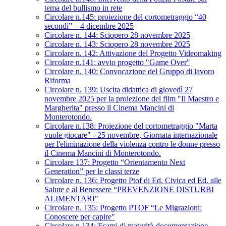
tema del bullismo in rete
Circolare n.145: proiezione del cortometraggio “40
secondi” – 4 dicembre 2025
Circolare n. 144: Sciopero 28 novembre 2025
Circolare n. 143: Sciopero 28 novembre 2025
Circolare n. 142: Attivazione del Progetto Videomaking
Circolare n.141: avvio progetto "Game Over"
Circolare n. 140: Convocazione del Gruppo di lavoro
Riforma
Circolare n. 139: Uscita didattica di giovedì 27
novembre 2025 per la proiezione del film "Il Maestro e
Margherita" presso il Cinema Mancini di
Monterotondo.
Circolare n.138: Proiezione del cortometraggio "Marta
vuole giocare" - 25 novembre, Giornata internazionale
per l'eliminazione della violenza contro le donne presso
il Cinema Mancini di Monterotondo.
Circolare 137: Progetto “Orientamento Next
Generation” per le classi terze
Circolare n. 136: Progetto Ptof di Ed. Civica ed Ed. alle
Salute e al Benessere “PREVENZIONE DISTURBI
ALIMENTARI"
Circolare n. 135: Progetto PTOF “Le Migrazioni:
Conoscere per capire"
Circolare n.134: Esami di maturità-documentazione