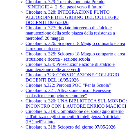
Circolare n. 329: Trasmissione nota Premio
“SINERGIE 4+2. Sei passi verso il futuro”
Circolare n. 328: INTEGRAZIONE PUNTO
ALL'ORDINE DEL GIORNO DEL COLLEGIO
DOCENTI 18/05/2026
Circolare n. 327: rinviato intervento di sfalcio e
manutenzione della sede piazza della resistenza a
mercoledì 20 maggio
Circolare n. 326: Sciopero 18 Maggio comparto e area
istruzione e ricerca
Circolare n. 325: Sciopero 18 Maggio comparto e area
istruzione e ricerca - sezione scuola
Circolare n.324: Prosecuzione azione di sfalcio e
manutenzione delle aree verdi
Circolare n.323: CONVOCAZIONE COLLEGIO
DOCENTI DEL 18/05/2026
Circolare n.322: Percorsi POC “Per la Scuola”
Circolare n. 321: Attivazione corso "Benessere
scolastico e competneze emotive"
Circolare n. 320: UNA BIBLIOTECA SUL MONDO:
INCONTRO CON L'AUTORE ENRICO MACIOCI
Circolare n. 319: Compilazione del sondaggio interno
sull'utilizzo degli strumenti di Intelligenza Artificiale
(IA) nell'Istituto
Circolare n. 318: Sciopero del giorno 07/05/2026