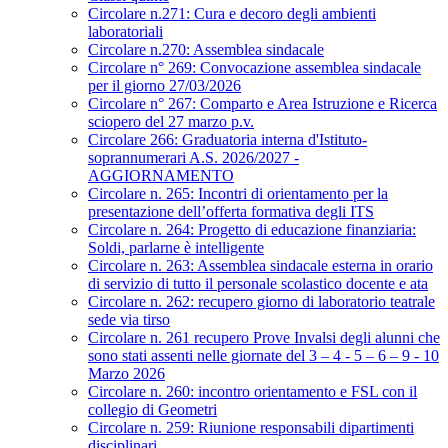
Circolare n.271: Cura e decoro degli ambienti
laboratoriali
Circolare n.270: Assemblea sindacale
Circolare n° 269: Convocazione assemblea sindacale
per il giorno 27/03/2026
Circolare n° 267: Comparto e Area Istruzione e Ricerca
sciopero del 27 marzo p.v.
Circolare 266: Graduatoria interna d'Istituto-
soprannumerari A.S. 2026/2027 -
AGGIORNAMENTO
Circolare n. 265: Incontri di orientamento per la
presentazione dell’offerta formativa degli ITS
Circolare n. 264: Progetto di educazione finanziaria:
Soldi, parlarne è intelligente
Circolare n. 263: Assemblea sindacale esterna in orario
di servizio di tutto il personale scolastico docente e ata
Circolare n. 262: recupero giorno di laboratorio teatrale
sede via tirso
Circolare n. 261 recupero Prove Invalsi degli alunni che
sono stati assenti nelle giornate del 3 – 4 - 5 – 6 – 9 - 10
Marzo 2026
Circolare n. 260: incontro orientamento e FSL con il
collegio di Geometri
Circolare n. 259: Riunione responsabili dipartimenti
disciplinari