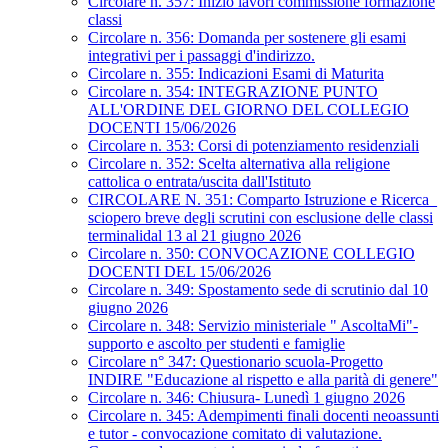
Circolare n. 357: Inizio lavori commissione formazione
classi
Circolare n. 356: Domanda per sostenere gli esami
integrativi per i passaggi d'indirizzo.
Circolare n. 355: Indicazioni Esami di Maturita
Circolare n. 354: INTEGRAZIONE PUNTO
ALL'ORDINE DEL GIORNO DEL COLLEGIO
DOCENTI 15/06/2026
Circolare n. 353: Corsi di potenziamento residenziali
Circolare n. 352: Scelta alternativa alla religione
cattolica o entrata/uscita dall'Istituto
CIRCOLARE N. 351: Comparto Istruzione e Ricerca_
sciopero breve degli scrutini con esclusione delle classi
terminalidal 13 al 21 giugno 2026
Circolare n. 350: CONVOCAZIONE COLLEGIO
DOCENTI DEL 15/06/2026
Circolare n. 349: Spostamento sede di scrutinio dal 10
giugno 2026
Circolare n. 348: Servizio ministeriale " AscoltaMi"-
supporto e ascolto per studenti e famiglie
Circolare n° 347: Questionario scuola-Progetto
INDIRE "Educazione al rispetto e alla parità di genere"
Circolare n. 346: Chiusura- Lunedì 1 giugno 2026
Circolare n. 345: Adempimenti finali docenti neoassunti
e tutor - convocazione comitato di valutazione.