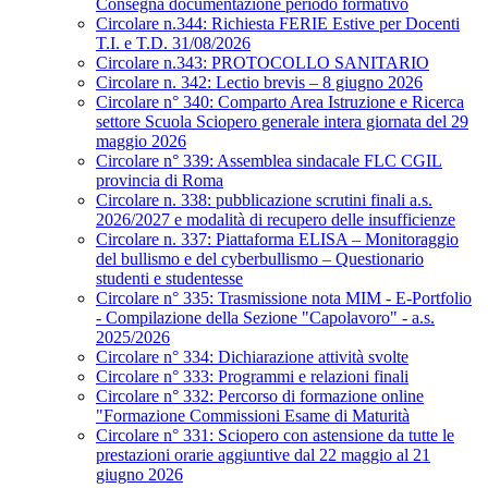
Consegna documentazione periodo formativo
Circolare n.344: Richiesta FERIE Estive per Docenti
T.I. e T.D. 31/08/2026
Circolare n.343: PROTOCOLLO SANITARIO
Circolare n. 342: Lectio brevis – 8 giugno 2026
Circolare n° 340: Comparto Area Istruzione e Ricerca
settore Scuola Sciopero generale intera giornata del 29
maggio 2026
Circolare n° 339: Assemblea sindacale FLC CGIL
provincia di Roma
Circolare n. 338: pubblicazione scrutini finali a.s.
2026/2027 e modalità di recupero delle insufficienze
Circolare n. 337: Piattaforma ELISA – Monitoraggio
del bullismo e del cyberbullismo – Questionario
studenti e studentesse
Circolare n° 335: Trasmissione nota MIM - E-Portfolio
- Compilazione della Sezione "Capolavoro" - a.s.
2025/2026
Circolare n° 334: Dichiarazione attività svolte
Circolare n° 333: Programmi e relazioni finali
Circolare n° 332: Percorso di formazione online
"Formazione Commissioni Esame di Maturità
Circolare n° 331: Sciopero con astensione da tutte le
prestazioni orarie aggiuntive dal 22 maggio al 21
giugno 2026