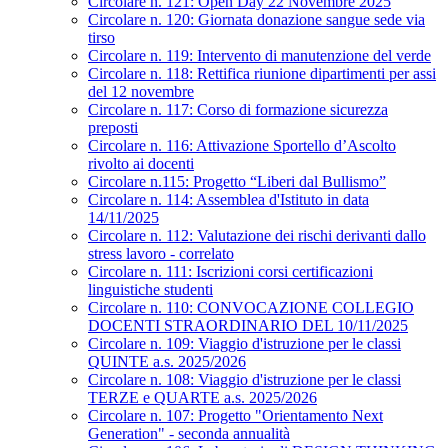
Circolare n. 121: Open Day 22 Novembre 2025
Circolare n. 120: Giornata donazione sangue sede via
tirso
Circolare n. 119: Intervento di manutenzione del verde
Circolare n. 118: Rettifica riunione dipartimenti per assi
del 12 novembre
Circolare n. 117: Corso di formazione sicurezza
preposti
Circolare n. 116: Attivazione Sportello d’Ascolto
rivolto ai docenti
Circolare n.115: Progetto “Liberi dal Bullismo”
Circolare n. 114: Assemblea d'Istituto in data
14/11/2025
Circolare n. 112: Valutazione dei rischi derivanti dallo
stress lavoro - correlato
Circolare n. 111: Iscrizioni corsi certificazioni
linguistiche studenti
Circolare n. 110: CONVOCAZIONE COLLEGIO
DOCENTI STRAORDINARIO DEL 10/11/2025
Circolare n. 109: Viaggio d'istruzione per le classi
QUINTE a.s. 2025/2026
Circolare n. 108: Viaggio d'istruzione per le classi
TERZE e QUARTE a.s. 2025/2026
Circolare n. 107: Progetto "Orientamento Next
Generation" - seconda annualità