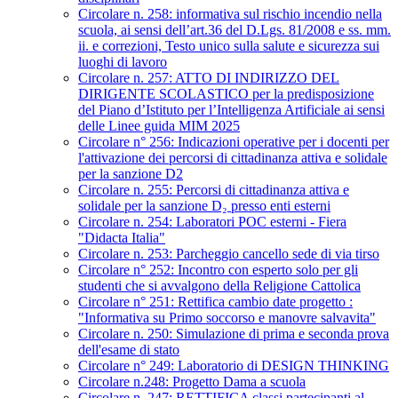
Circolare n. 258: informativa sul rischio incendio nella
scuola, ai sensi dell’art.36 del D.Lgs. 81/2008 e ss. mm.
ii. e correzioni, Testo unico sulla salute e sicurezza sui
luoghi di lavoro
Circolare n. 257: ATTO DI INDIRIZZO DEL
DIRIGENTE SCOLASTICO per la predisposizione
del Piano d’Istituto per l’Intelligenza Artificiale ai sensi
delle Linee guida MIM 2025
Circolare n° 256: Indicazioni operative per i docenti per
l'attivazione dei percorsi di cittadinanza attiva e solidale
per la sanzione D2
Circolare n. 255: Percorsi di cittadinanza attiva e
solidale per la sanzione D₂ presso enti esterni
Circolare n. 254: Laboratori POC esterni - Fiera
"Didacta Italia"
Circolare n. 253: Parcheggio cancello sede di via tirso
Circolare n° 252: Incontro con esperto solo per gli
studenti che si avvalgono della Religione Cattolica
Circolare n° 251: Rettifica cambio date progetto :
"Informativa su Primo soccorso e manovre salvavita"
Circolare n. 250: Simulazione di prima e seconda prova
dell'esame di stato
Circolare n° 249: Laboratorio di DESIGN THINKING
Circolare n.248: Progetto Dama a scuola
Circolare n. 247: RETTIFICA classi partecipanti al