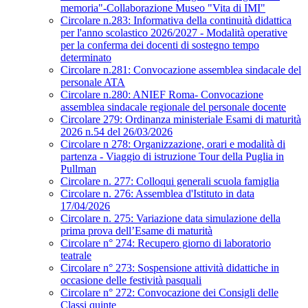
memoria"-Collaborazione Museo "Vita di IMI"
Circolare n.283: Informativa della continuità didattica
per l'anno scolastico 2026/2027 - Modalità operative
per la conferma dei docenti di sostegno tempo
determinato
Circolare n.281: Convocazione assemblea sindacale del
personale ATA
Circolare n.280: ANIEF Roma- Convocazione
assemblea sindacale regionale del personale docente
Circolare 279: Ordinanza ministeriale Esami di maturità
2026 n.54 del 26/03/2026
Circolare n 278: Organizzazione, orari e modalità di
partenza - Viaggio di istruzione Tour della Puglia in
Pullman
Circolare n. 277: Colloqui generali scuola famiglia
Circolare n. 276: Assemblea d'Istituto in data
17/04/2026
Circolare n. 275: Variazione data simulazione della
prima prova dell’Esame di maturità
Circolare n° 274: Recupero giorno di laboratorio
teatrale
Circolare n° 273: Sospensione attività didattiche in
occasione delle festività pasquali
Circolare n° 272: Convocazione dei Consigli delle
Classi quinte