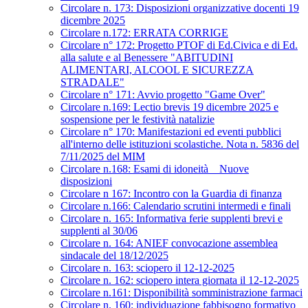
Circolare n. 173: Disposizioni organizzative docenti 19
dicembre 2025
Circolare n.172: ERRATA CORRIGE
Circolare n° 172: Progetto PTOF di Ed.Civica e di Ed.
alla salute e al Benessere "ABITUDINI
ALIMENTARI, ALCOOL E SICUREZZA
STRADALE"
Circolare n° 171: Avvio progetto "Game Over"
Circolare n.169: Lectio brevis 19 dicembre 2025 e
sospensione per le festività natalizie
Circolare n° 170: Manifestazioni ed eventi pubblici
all'interno delle istituzioni scolastiche. Nota n. 5836 del
7/11/2025 del MIM
Circolare n.168: Esami di idoneità _ Nuove
disposizioni
Circolare n 167: Incontro con la Guardia di finanza
Circolare n.166: Calendario scrutini intermedi e finali
Circolare n. 165: Informativa ferie supplenti brevi e
supplenti al 30/06
Circolare n. 164: ANIEF convocazione assemblea
sindacale del 18/12/2025
Circolare n. 163: sciopero il 12-12-2025
Circolare n. 162: sciopero intera giornata il 12-12-2025
Circolare n.161: Disponibilità somministrazione farmaci
Circolare n. 160: individuazione fabbisogno formativo