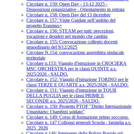
Circolare n. 159: Open Day - 13-12 2025 -
Disposizioni organizzative - Orientamento in entrata
Circolare n. 158: Open Day del 13 dicembre
Circolare n. 157: Visite Guidate nell’ambito del
progetto Erasmus+
Circolare n. 156: STEAM per tutti: percezioni,
vocazioni e desideri nel mondo che cambia
Circolare n. 155: Convocazione collegio docenti
straordinario del 9/12/2025
Circolare N.154: convocazione assemblea sindacale
territoriale
Circolare n.153: Viaggio d'istruzione in CROCIERA
MSC ORCHESTRA per le classi QUINTE a.s.
2025/2026 - SALDO.
Circolare n. 152: Viaggio d'istruzione TORINO per le
classi TERZE E QUARTE a.s. 2025/2026 - SALDO.
Circolare n. 151: Viaggio d'istruzione in TOUR
DELLA PUGLIA per le classi PRIME E
SECONDE a.s. 2025/2026 - SALDO.
Circolare n. 150: Progetto PTOF "Diritto Internazionale
Umanitario: I bambini soldato"
Circolare n. 149: Corso di formazione primo soccorso.
Circolare n. 147 Colloqui generali Scuola - famiglia a.s.
2025_2026
Circolare n.146: Intervento della Polizia Postale sul