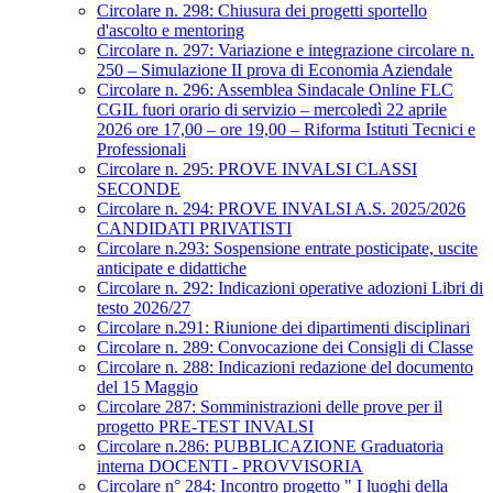
Circolare n. 298: Chiusura dei progetti sportello
d'ascolto e mentoring
Circolare n. 297: Variazione e integrazione circolare n.
250 – Simulazione II prova di Economia Aziendale
Circolare n. 296: Assemblea Sindacale Online FLC
CGIL fuori orario di servizio – mercoledì 22 aprile
2026 ore 17,00 – ore 19,00 – Riforma Istituti Tecnici e
Professionali
Circolare n. 295: PROVE INVALSI CLASSI
SECONDE
Circolare n. 294: PROVE INVALSI A.S. 2025/2026
CANDIDATI PRIVATISTI
Circolare n.293: Sospensione entrate posticipate, uscite
anticipate e didattiche
Circolare n. 292: Indicazioni operative adozioni Libri di
testo 2026/27
Circolare n.291: Riunione dei dipartimenti disciplinari
Circolare n. 289: Convocazione dei Consigli di Classe
Circolare n. 288: Indicazioni redazione del documento
del 15 Maggio
Circolare 287: Somministrazioni delle prove per il
progetto PRE-TEST INVALSI
Circolare n.286: PUBBLICAZIONE Graduatoria
interna DOCENTI - PROVVISORIA
Circolare n° 284: Incontro progetto " I luoghi della