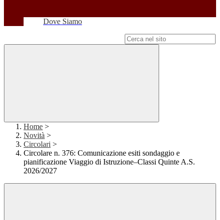
Dove Siamo
Campo di ricerca per le pagine del sito
Home
>
Novità
>
Circolari
>
Circolare n. 376: Comunicazione esiti sondaggio e
pianificazione Viaggio di Istruzione–Classi Quinte A.S.
2026/2027