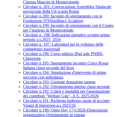
Cinema Mancini di Monterotondo
Circolare n. 201: Convocazione Assemblea Sindacale
provinciale della Uil scuola Roma
Circolare n.200: Incontro di orientamento con la
Fondazione ITSSIxellence Academy
Circolare n.199: Incontro di orientamento con il Centro
per l’impiego di Monterotondo
Circolare n. 198: Indicazioni operative scrutini primo
periodo a.s.2025_2026
Circolare n. 197: Laboratori per lo sviluppo delle
competenze trasversali
Circolare n.196: Corso utilizzo iPad aule PNRR-
Classroom
Circolare n.195: Spostamento incontro Croce Rossa
Italiana classi seconde del liceo
Circolare n.194: Simulazione d'intervento di primo
soccorso con ambulanza
Circolare n.193: Giornate donazione sangue
Circolare n.192: Orientamento interno classi seconde
Circolare n.192: Criteri e modalità per l'assegnazione
dei contributi "Welfare Gite"–A.S. 2025/2026
Circolare n.191: Richiesta rimborso quote di acconto
Viaggi di Istruzione-a.s 2025/26
Circolare n.190: Open Day 17/1/2026-Disposizioni
organizzative-Orientamento in entrata