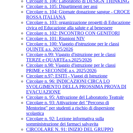
Circolare n. 106: Laboratorio di DESIGN THINKING
Circolare n. 105: Dipartimenti per assi
Circolare n. 104: Giornate donazione sangue - CROCE
ROSSA ITALIANA
Circolare n. 103: organizzazione progetti di Educazione
civica ed Educazione alla salute e al benessere
Circolare n. 102: INCONTRO CON GENITORI
Circolare n. 101: Riunioni NIV
Circolare n. 100: Viaggio d'istruzione per le classi
QUINTE a.s. 2025/2026
Circolare n.99: Viaggio d'istruzione per le classi
TERZE e QUARTEa.s.2025/2026
Circolare n.98: Viaggio d'istruzione per le classi
PRIME e SECONDE a.s. 2025/2026
Circolare n.97: ESITI - Viaggi di Istruzione
Circolare n. 96: INDICAZIONI CIRCA LO
SVOLGIMENTO DELLA PROSSIMA PROVA DI
EVACUAZIONE
Circolare n. 95: Attivazione del Laboratorio Teatrale
Circolare n. 93: Attivazione del "Percorso di
Mentoring" per studenti a rischio di dispersione
scolastica
Circolare n. 92: Lezione informativa sulla
somministrazione dei farmaci salvavita
CIRCOLARE N. 91: INIZIO DEL GRUPPO