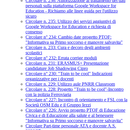
Circolare n. 236: Autorizzazione al trattamento dei dati
personali sulla piattaforma Google Workspace for
Education - Richiamo alle linee guida per l'utilizzo
sicuro
Circolare n. 235: Utilizzo dei servizi aggiuntivi di
Google Workspace for Education e richiesta di
consenso
Circolare n° 234: Cambio date progetto PTOF:
"Informativa su Primo soccorso e manovre salvavita"
Circolare n. 233: Cura e decoro degli ambienti
scolastici
Circolare n° 232: Errata corrige moduli
Circolare n. 231: ERASMUS+ Presentazione
candidature Job Shadowing Cipro
Circolare n° 230: "Train to be cool" Indicazioni
organizzative per i docenti
Circolare n. 229: Utilizzo aule PNRR Classroom
Circolare n. 228: Progetto "Train to be cool"-Incontro
con la polizia Ferroviaria
Circolare n° 227: Incontro di orientamento e FSL con la
Società OSM Edu e il Gruppo Iezzi
Circolare n° 226: Avvio progetto PTOF di Educazione
Civica e di Educazione alla salute e al benessere
"Informativa su Primo soccorso e manovre salvavita"
Circolare Part-time personale ATA e docente A.S.