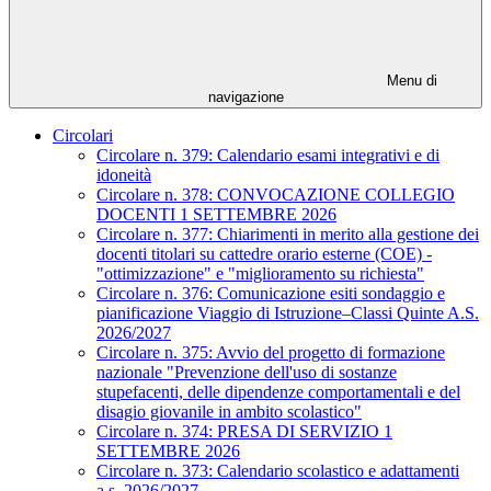
Menu di
navigazione
Circolari
Circolare n. 379: Calendario esami integrativi e di
idoneità
Circolare n. 378: CONVOCAZIONE COLLEGIO
DOCENTI 1 SETTEMBRE 2026
Circolare n. 377: Chiarimenti in merito alla gestione dei
docenti titolari su cattedre orario esterne (COE) -
"ottimizzazione" e "miglioramento su richiesta"
Circolare n. 376: Comunicazione esiti sondaggio e
pianificazione Viaggio di Istruzione–Classi Quinte A.S.
2026/2027
Circolare n. 375: Avvio del progetto di formazione
nazionale "Prevenzione dell'uso di sostanze
stupefacenti, delle dipendenze comportamentali e del
disagio giovanile in ambito scolastico"
Circolare n. 374: PRESA DI SERVIZIO 1
SETTEMBRE 2026
Circolare n. 373: Calendario scolastico e adattamenti
a.s. 2026/2027