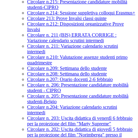
Circolare n.215: Presentazione candidature mobilità
studenti-CIPRO
Circolare n.214: Sessione suppletiva colloqui Erasmus+
Circolare 213: Prove Invalsi classi quinte
Circolare n.212: Disposizioni organizzative Prove
Invalsi
Circolare n. 211 (BIS) ERRATA CORRIGE :
Variazione calendario scrutini intermedi
Circolare n. 211: Variazione calendario scrutini
intermedi
Circolare n.210: Valutazione assenze studenti primo
quadrimestre
Circolare n.209: Settimana dello studente
Circolare n.208: Settimana dello studente
Circolare n.207: Orario docenti 2-6 febbraio
Circolare n. 206: Presentazione candidature mobilità
studenti - CIPRO
Circolare n. 205: Presentazione candidature mobilità
studenti-Belgio
Circolare n.204: Variazione calendario scrutini
intermedi
Circolare n. 203: Uscita didattica di venerdì 6 febbraio
per la proiezione del film "Marty Supreme"
Circolare n. 202: Uscita didattica di giovedì 5 febbraio
per la proiezione del film "Norimberga" presso il