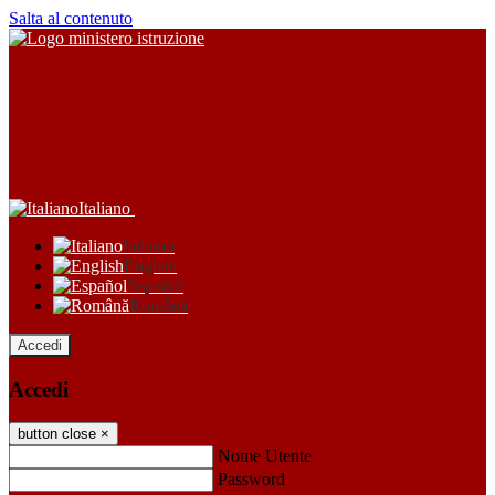
Salta al contenuto
Italiano
Italiano
English
Español
Română
Accedi
Accedi
button close
×
Nome Utente
Password