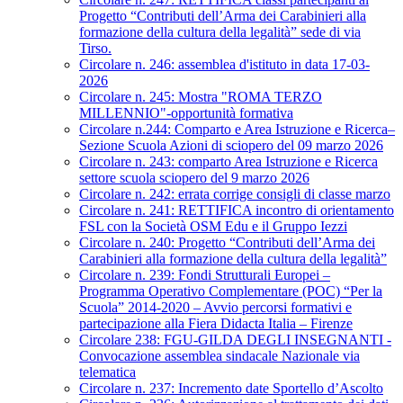
Progetto “Contributi dell’Arma dei Carabinieri alla
formazione della cultura della legalità” sede di via
Tirso.
Circolare n. 246: assemblea d'istituto in data 17-03-
2026
Circolare n. 245: Mostra "ROMA TERZO
MILLENNIO"-opportunità formativa
Circolare n.244: Comparto e Area Istruzione e Ricerca–
Sezione Scuola Azioni di sciopero del 09 marzo 2026
Circolare n. 243: comparto Area Istruzione e Ricerca
settore scuola sciopero del 9 marzo 2026
Circolare n. 242: errata corrige consigli di classe marzo
Circolare n. 241: RETTIFICA incontro di orientamento
FSL con la Società OSM Edu e il Gruppo Iezzi
Circolare n. 240: Progetto “Contributi dell’Arma dei
Carabinieri alla formazione della cultura della legalità”
Circolare n. 239: Fondi Strutturali Europei –
Programma Operativo Complementare (POC) “Per la
Scuola” 2014-2020 – Avvio percorsi formativi e
partecipazione alla Fiera Didacta Italia – Firenze
Circolare 238: FGU-GILDA DEGLI INSEGNANTI -
Convocazione assemblea sindacale Nazionale via
telematica
Circolare n. 237: Incremento date Sportello d’Ascolto