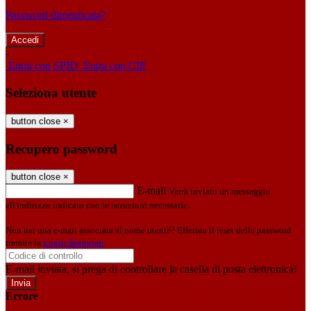
Password dimenticata?
-
Entra con SPID
Entra con CIE
Seleziona utente
button close
×
Recupero password
button close
×
E-mail
Verrà inviato un messaggio
all'indirizzo indicato con le istruzioni necessarie.
Non hai una e-mail associata al nome utente? Effettua il reset della password
tramite la
Login Spaggiari
E-mail inviata, si prega di controllare la casella di posta elettronica!
Errore