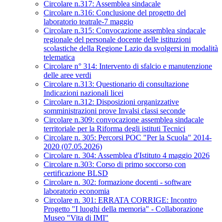
Circolare n.317: Assemblea sindacale
Circolare n.316: Conclusione del progetto del
laboratorio teatrale-7 maggio
Circolare n.315: Convocazione assemblea sindacale
regionale del personale docente delle istituzioni
scolastiche della Regione Lazio da svolgersi in modalità
telematica
Circolare n° 314: Intervento di sfalcio e manutenzione
delle aree verdi
Circolare n.313: Questionario di consultazione
Indicazioni nazionali licei
Circolare n.312: Disposizioni organizzative
somministrazioni prove Invalsi classi seconde
Circolare n.309: convocazione assemblea sindacale
territoriale per la Riforma degli istituti Tecnici
Circolare n. 305: Percorsi POC "Per la Scuola" 2014-
2020 (07.05.2026)
Circolare n. 304: Assemblea d'Istituto 4 maggio 2026
Circolare n.303: Corso di primo soccorso con
certificazione BLSD
Circolare n. 302: formazione docenti - software
laboratorio economia
Circolare n. 301: ERRATA CORRIGE: Incontro
Progetto "I luoghi della memoria" - Collaborazione
Museo "Vita di IMI"