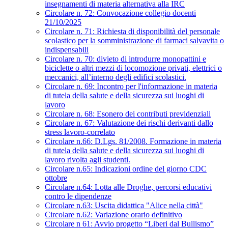
insegnamenti di materia alternativa alla IRC
Circolare n. 72: Convocazione collegio docenti
21/10/2025
Circolare n. 71: Richiesta di disponibilità del personale
scolastico per la somministrazione di farmaci salvavita o
indispensabili
Circolare n. 70: divieto di introdurre monopattini e
biciclette o altri mezzi di locomozione privati, elettrici o
meccanici, all’interno degli edifici scolastici.
Circolare n. 69: Incontro per l'informazione in materia
di tutela della salute e della sicurezza sui luoghi di
lavoro
Circolare n. 68: Esonero dei contributi previdenziali
Circolare n. 67: Valutazione dei rischi derivanti dallo
stress lavoro-correlato
Circolare n.66: D.Lgs. 81/2008. Formazione in materia
di tutela della salute e della sicurezza sui luoghi di
lavoro rivolta agli studenti.
Circolare n.65: Indicazioni ordine del giorno CDC
ottobre
Circolare n.64: Lotta alle Droghe, percorsi educativi
contro le dipendenze
Circolare n.63: Uscita didattica "Alice nella città"
Circolare n.62: Variazione orario definitivo
Circolare n 61: Avvio progetto “Liberi dal Bullismo”