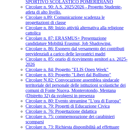
SPORTIVO SCOLASTICO POMERIDIANO
Circolare n. 90: A.S. 2025/2026 - Progetto Studente-
atleta di alto livello.
Circolare n.89: Comunicazione scadenza le
progettazioni di classe
Circolare n. 88: Inizio attività alternativa alla religione
cattolica
Circolare n. 87: ERASMUS+ Presentazione
candidature Mobilità Erasmut, Job Shadowing.
Circolare n. 86: Esonero dal versamento dei contributi
previdenziali a carico delle lavoratrici madri
Circolare n. 85: orario di ricevimento genitori a.s. 2025-
2026
Circolare n. 84: Progetto "ELIS Open Week"
Circolare n. 83: Progetto "Liberi dal Bullismo"
Circolare N.82: Convocazione assemblea sindacale
territoriale del personale delle istituzioni scolastiche dei
comuni di Fonte Nuova, Monterotondo, Mentana
(Distretto 32) da svolgersi in presenza
Circolare n. 80: Evento streaming "L'ora di Europa"
Circolare n. 79: Progetti di Educazione Civica
Circolare n. 76: Progettazione didattica
Circolare n. 75: commemorazione dei carabinieri
scomparsi
Circolare n. 73: Richiesta disponibilità ad effettuare