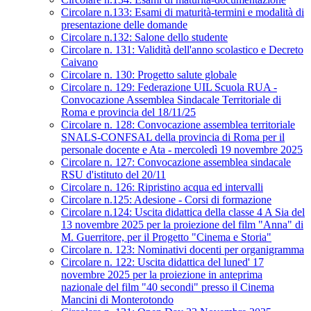
Circolare n.133: Esami di maturità-termini e modalità di
presentazione delle domande
Circolare n.132: Salone dello studente
Circolare n. 131: Validità dell'anno scolastico e Decreto
Caivano
Circolare n. 130: Progetto salute globale
Circolare n. 129: Federazione UIL Scuola RUA -
Convocazione Assemblea Sindacale Territoriale di
Roma e provincia del 18/11/25
Circolare n. 128: Convocazione assemblea territoriale
SNALS-CONFSAL della provincia di Roma per il
personale docente e Ata - mercoledì 19 novembre 2025
Circolare n. 127: Convocazione assemblea sindacale
RSU d'istituto del 20/11
Circolare n. 126: Ripristino acqua ed intervalli
Circolare n.125: Adesione - Corsi di formazione
Circolare n.124: Uscita didattica della classe 4 A Sia del
13 novembre 2025 per la proiezione del film "Anna" di
M. Guerritore, per il Progetto "Cinema e Storia"
Circolare n. 123: Nominativi docenti per organigramma
Circolare n. 122: Uscita didattica del luned' 17
novembre 2025 per la proiezione in anteprima
nazionale del film "40 secondi" presso il Cinema
Mancini di Monterotondo