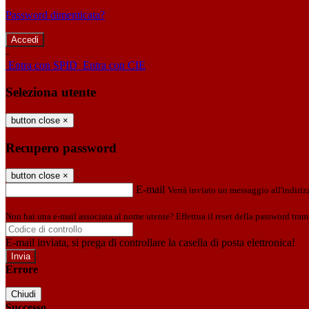
Password dimenticata?
-
Entra con SPID
Entra con CIE
Seleziona utente
button close
×
Recupero password
button close
×
E-mail
Verrà inviato un messaggio all'indirizz
Non hai una e-mail associata al nome utente? Effettua il reset della password tram
E-mail inviata, si prega di controllare la casella di posta elettronica!
Errore
Chiudi
Successo