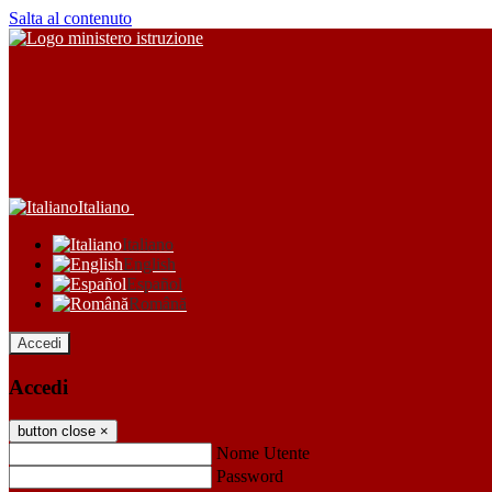
Salta al contenuto
Italiano
Italiano
English
Español
Română
Accedi
Accedi
button close
×
Nome Utente
Password