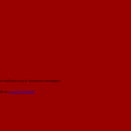
o indicato con le istruzioni necessarie.
ite la
Login Spaggiari