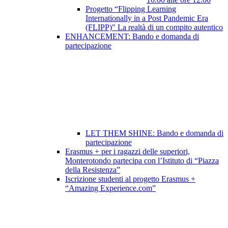
Progetto “Flipping Learning
Internationally in a Post Pandemic Era
(FLIPP)" La realtà di un compito autentico
ENHANCEMENT: Bando e domanda di
partecipazione
LET THEM SHINE: Bando e domanda di
partecipazione
Erasmus + per i ragazzi delle superiori,
Monterotondo partecipa con l’Istituto di “Piazza
della Resistenza”
Iscrizione studenti al progetto Erasmus +
“Amazing Experience.com”