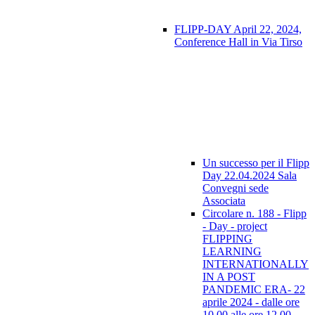
FLIPP-DAY April 22, 2024,
Conference Hall in Via Tirso
Un successo per il Flipp
Day 22.04.2024 Sala
Convegni sede
Associata
Circolare n. 188 - Flipp
- Day - project
FLIPPING
LEARNING
INTERNATIONALLY
IN A POST
PANDEMIC ERA- 22
aprile 2024 - dalle ore
10.00 alle ore 12.00