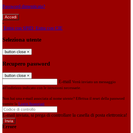
Password dimenticata?
-
Entra con SPID
Entra con CIE
Seleziona utente
button close
×
Recupero password
button close
×
E-mail
Verrà inviato un messaggio
all'indirizzo indicato con le istruzioni necessarie.
Non hai una e-mail associata al nome utente? Effettua il reset della password
tramite la
Login Spaggiari
E-mail inviata, si prega di controllare la casella di posta elettronica!
Errore