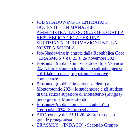
JOB SHADOWING IN ENTRATA: 5
DOCENTI E UN MANAGER
AMMINISTRATIVO SCOLASTICO DALLA
REPUBBLICA CECA PER UNA
SETTIMANA DI FORMAZIONE NELLA
NOSTRA SCUOLA
Job-Shadowing in entrata dalla Repubblica Ceca
- ERASMUS + dal 25 al 29 novembre 2024
Erasmus+ (mobilità in uscita docenti) a Valencia
2024: formazione di tre docenti sull’intelligenza
artificiale tra rischi, opportunità e nuove
competenze
Erasmus+ (mobilità in entrata studenti) a
Monterotondo 2024: le studentesse e gli studenti
di una scuola superiore di Monesterio (Siviglia)
per 6 giorni a Monterotondo
Erasmus+ (mobilità in uscita studenti) in
Germania 2024 : Schrobenhausen
All'Open day del 23.11.2024: Erasmus+ un
grande protagonista
ERASMUS+ (INDACO) - Secondo Gruppo