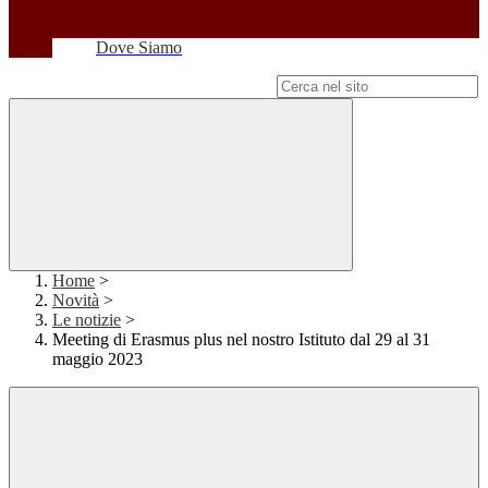
Dove Siamo
Campo di ricerca per le pagine del sito
Home
>
Novità
>
Le notizie
>
Meeting di Erasmus plus nel nostro Istituto dal 29 al 31
maggio 2023