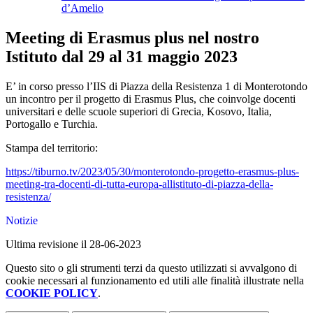
d’Amelio
Meeting di Erasmus plus nel nostro
Istituto dal 29 al 31 maggio 2023
E’ in corso presso l’IIS di Piazza della Resistenza 1 di Monterotondo
un incontro per il progetto di Erasmus Plus, che coinvolge docenti
universitari e delle scuole superiori di Grecia, Kosovo, Italia,
Portogallo e Turchia.
Stampa del territorio:
https://tiburno.tv/2023/05/30/monterotondo-progetto-erasmus-plus-
meeting-tra-docenti-di-tutta-europa-allistituto-di-piazza-della-
resistenza/
Notizie
Ultima revisione il 28-06-2023
Questo sito o gli strumenti terzi da questo utilizzati si avvalgono di
cookie necessari al funzionamento ed utili alle finalità illustrate nella
COOKIE POLICY
.