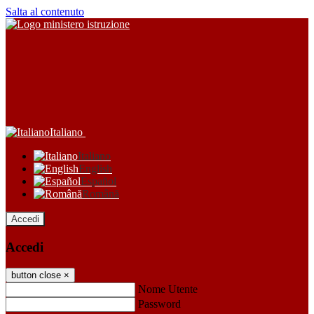
Salta al contenuto
Italiano
Italiano
English
Español
Română
Accedi
Accedi
button close
×
Nome Utente
Password