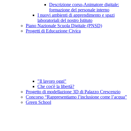
Descrizione corso-Animatore digitale:
formazione del personale interno
I nuovi ambienti di apprendimento e spazi
laboratoriali del nostro Istituto
Piano Nazionale Scuola Digitale (PNSD)
Progetti di Educazione Civica
"Il lavoro oggi"
Che cos'è la libertà?
Progetto di modellazione 3D di Palazzo Crescenzio
Concorso “Rappresentiamo l’inclusione come l’acqua”
Green School