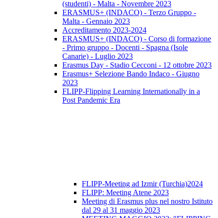
(studenti) - Malta - Novembre 2023
ERASMUS+ (INDACO) - Terzo Gruppo -
Malta - Gennaio 2023
Accreditamento 2023-2024
ERASMUS+ (INDACO) - Corso di formazione
- Primo gruppo - Docenti - Spagna (Isole
Canarie) - Luglio 2023
Erasmus Day - Stadio Cecconi - 12 ottobre 2023
Erasmus+ Selezione Bando Indaco - Giugno
2023
FLIPP-Flipping Learning Internationally in a
Post Pandemic Era
FLIPP-Meeting ad Izmir (Turchia)2024
FLIPP: Meeting Atene 2023
Meeting di Erasmus plus nel nostro Istituto
dal 29 al 31 maggio 2023