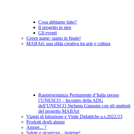
Cosa abbiamo fatto?
Il progetto in step
Gli eventi
Green game: siamo in finale!
MABArt: una sfida creativa tra arte e cultura
Rappresentanza Permanente d’Italia presso
l’UNESCO – Incontro della ADG
dell’UNESCO Stefania Giannini con gli studenti
del progetto MABArt
Viaggi di Istruzione e Visite Didattiche a.s.2022/23
Prodotti degli alunni
Amore... ?
Salute e sicurezza... insieme!