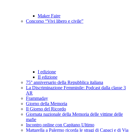
Maker Faire
Concorso “Vivi libero e civile”
I edizione
II edizione
75° anniversario della Repubblica italiana
La Discriminazione Femminile: Podcast dalla classe 3
AR
Frammaday
Giorno della Memoria
Il Giorno del Ricordo
Giornata nazionale della Memoria delle vittime delle
mafie
Incontro online con Capitano Ultimo
Mattarella a Palermo ricorda le stragi di Capaci e di Via