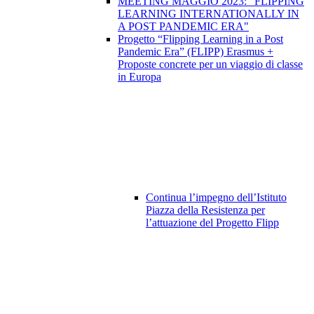
MEETING MAGGIO 2023: "FLIPPING
LEARNING INTERNATIONALLY IN
A POST PANDEMIC ERA"
Progetto “Flipping Learning in a Post
Pandemic Era” (FLIPP) Erasmus +
Proposte concrete per un viaggio di classe
in Europa
Continua l’impegno dell’Istituto
Piazza della Resistenza per
l’attuazione del Progetto Flipp