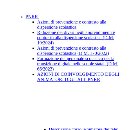
PNRR
Azioni di prevenzione e contrasto alla
dispersione scolastica
Riduzione dei divari negli apprendimenti e
contrasto alla dispersione scolastica (D.M.
19/2024)
Azioni di prevenzione e contrasto alla
dispersione scolastica (D.M. 170/2022)
Formazione del personale scolastico per la
transizione digitale nelle scuole statali (D.M.
66/2023)
AZIONI DI COINVOLGIMENTO DEGLI
ANIMATORI DIGITALI- PNRR
Descrizione corso-Animatore digitale: