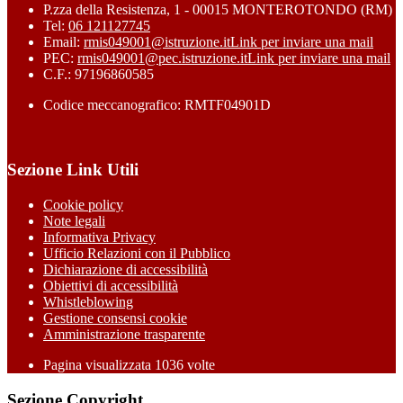
P.zza della Resistenza, 1 - 00015 MONTEROTONDO (RM)
Tel:
06 121127745
Email:
rmis049001@istruzione.it
Link per inviare una mail
PEC:
rmis049001@pec.istruzione.it
Link per inviare una mail
C.F.: 97196860585
Codice meccanografico: RMTF04901D
Sezione Link Utili
Cookie policy
Note legali
Informativa Privacy
Ufficio Relazioni con il Pubblico
Dichiarazione di accessibilità
Obiettivi di accessibilità
Whistleblowing
Gestione consensi cookie
Amministrazione trasparente
Pagina visualizzata
1036
volte
Sezione Copyright