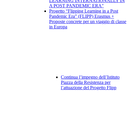
LEARNING INTERNATIONALLY IN
A POST PANDEMIC ERA"
Progetto “Flipping Learning in a Post
Pandemic Era” (FLIPP) Erasmus +
Proposte concrete per un viaggio di classe
in Europa
Continua l’impegno dell’Istituto
Piazza della Resistenza per
l’attuazione del Progetto Flipp