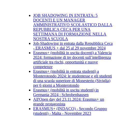
JOB SHADOWING IN ENTRATA: 5
DOCENTI E UN MANAGER
AMMINISTRATIVO SCOLASTICO DALLA
REPUBBLICA CECA PER UNA
SETTIMANA DI FORMAZIONE NELLA
NOSTRA SCUOLA
Job-Shadowing in entrata dalla Repubblica Ceca
- ERASMUS + dal 25 al 29 novembre 2024
Erasmus+ (mobilità in uscita docenti) a Valencia
2024: formazione di tre docenti sull’intelligenza
artificiale tra rischi, opportunità e nuove
competenze
Erasmus+ (mobilità in entrata studenti) a
Monterotondo 2024: le studentesse e gli studenti
di una scuola superiore di Monesterio (Siviglia)
per 6 giorni a Monterotondo
Erasmus+ (mobilità in uscita studenti) in
Germania 2024 : Schrobenhausen
All'Open day del 23.11.2024: Erasmus+ un
grande protagonista
ERASMUS+ (INDACO) - Secondo Gruppo
(studenti) - Malta - Novembre 2023