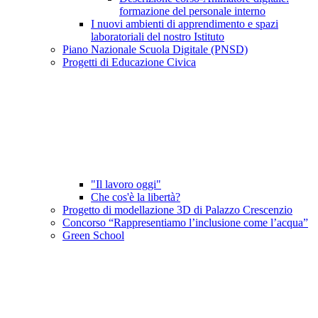
formazione del personale interno
I nuovi ambienti di apprendimento e spazi
laboratoriali del nostro Istituto
Piano Nazionale Scuola Digitale (PNSD)
Progetti di Educazione Civica
"Il lavoro oggi"
Che cos'è la libertà?
Progetto di modellazione 3D di Palazzo Crescenzio
Concorso “Rappresentiamo l’inclusione come l’acqua”
Green School