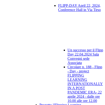
FLIPP-DAY April 22, 2024,
Conference Hall in Via Tirso
Un successo per il Flipp
Day 22.04.2024 Sala
Convegni sede
Associata
Circolare n. 188 - Flipp
- Day - project
FLIPPING
LEARNING
INTERNATIONALLY
IN A POST
PANDEMIC ERA- 22
aprile 2024 - dalle ore
10.00 alle ore 12.00
Progetto “Flipping Learning