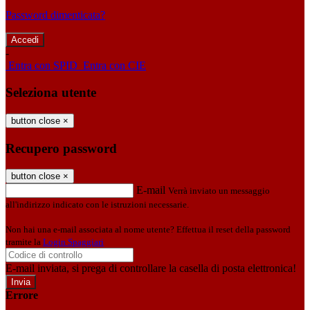
Password dimenticata?
-
Entra con SPID
Entra con CIE
Seleziona utente
button close
×
Recupero password
button close
×
E-mail
Verrà inviato un messaggio
all'indirizzo indicato con le istruzioni necessarie.
Non hai una e-mail associata al nome utente? Effettua il reset della password
tramite la
Login Spaggiari
E-mail inviata, si prega di controllare la casella di posta elettronica!
Errore