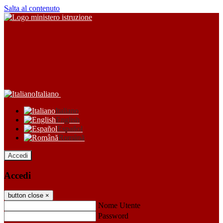
Salta al contenuto
Italiano
Italiano
English
Español
Română
Accedi
Accedi
button close
×
Nome Utente
Password