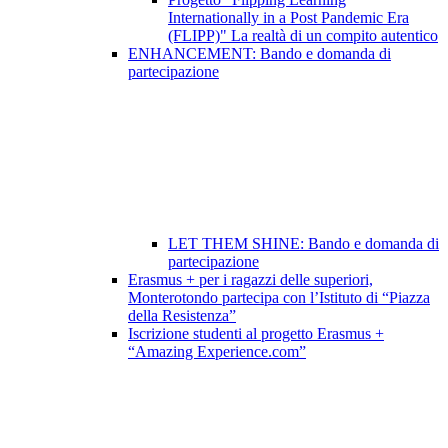
Internationally in a Post Pandemic Era
(FLIPP)" La realtà di un compito autentico
ENHANCEMENT: Bando e domanda di
partecipazione
LET THEM SHINE: Bando e domanda di
partecipazione
Erasmus + per i ragazzi delle superiori,
Monterotondo partecipa con l’Istituto di “Piazza
della Resistenza”
Iscrizione studenti al progetto Erasmus +
“Amazing Experience.com”