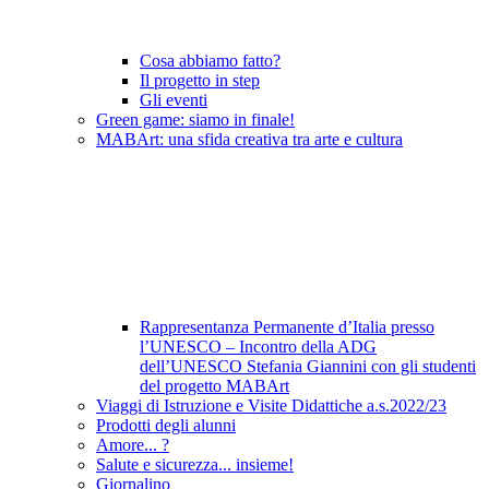
Cosa abbiamo fatto?
Il progetto in step
Gli eventi
Green game: siamo in finale!
MABArt: una sfida creativa tra arte e cultura
Rappresentanza Permanente d’Italia presso
l’UNESCO – Incontro della ADG
dell’UNESCO Stefania Giannini con gli studenti
del progetto MABArt
Viaggi di Istruzione e Visite Didattiche a.s.2022/23
Prodotti degli alunni
Amore... ?
Salute e sicurezza... insieme!
Giornalino