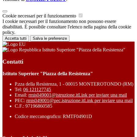
Cookie necessari per il funzionamento
I cookie necessari per il funzionamento non possono essere
disabilitati. È possibile consultare l'elenco nella pagina della cookie
policy.
Accetta tutti
Salva le preferenze
Istituto Superiore "Piazza della Resistenza"
Contatti
Istituto Superiore "Piazza della Resistenza"
P.zza della Resistenza, 1 - 00015 MONTEROTONDO (RM)
Tel:
06 121127745
Email:
rmis049001@istruzione.it
Link per inviare una mail
PEC:
rmis049001@pec.istruzione.it
Link per inviare una mail
C.F.: 97196860585
Codice meccanografico: RMTF04901D