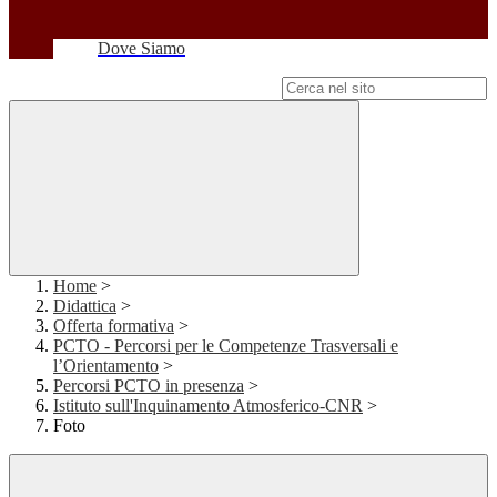
Dove Siamo
Campo di ricerca per le pagine del sito
Home
>
Didattica
>
Offerta formativa
>
PCTO - Percorsi per le Competenze Trasversali e
l’Orientamento
>
Percorsi PCTO in presenza
>
Istituto sull'Inquinamento Atmosferico-CNR
>
Foto