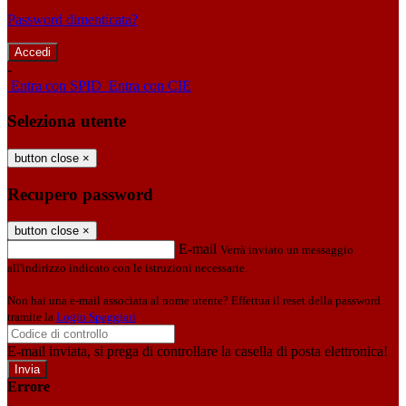
Password dimenticata?
-
Entra con SPID
Entra con CIE
Seleziona utente
button close
×
Recupero password
button close
×
E-mail
Verrà inviato un messaggio
all'indirizzo indicato con le istruzioni necessarie.
Non hai una e-mail associata al nome utente? Effettua il reset della password
tramite la
Login Spaggiari
E-mail inviata, si prega di controllare la casella di posta elettronica!
Errore