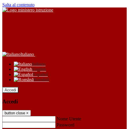
Salta al contenuto
Italiano
Italiano
English
Español
Română
Accedi
Accedi
button close
×
Nome Utente
Password