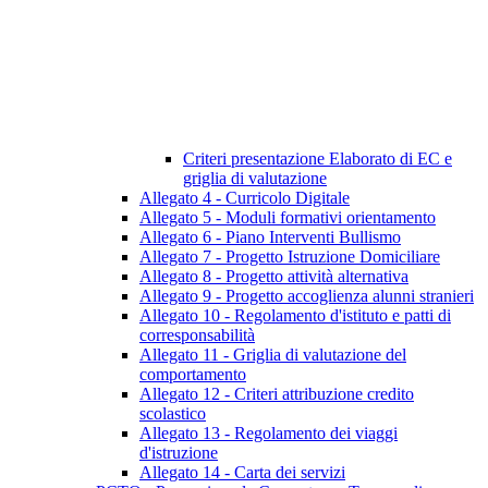
Criteri presentazione Elaborato di EC e
griglia di valutazione
Allegato 4 - Curricolo Digitale
Allegato 5 - Moduli formativi orientamento
Allegato 6 - Piano Interventi Bullismo
Allegato 7 - Progetto Istruzione Domiciliare
Allegato 8 - Progetto attività alternativa
Allegato 9 - Progetto accoglienza alunni stranieri
Allegato 10 - Regolamento d'istituto e patti di
corresponsabilità
Allegato 11 - Griglia di valutazione del
comportamento
Allegato 12 - Criteri attribuzione credito
scolastico
Allegato 13 - Regolamento dei viaggi
d'istruzione
Allegato 14 - Carta dei servizi