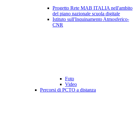
Progetto Rete MAB ITALIA nell'ambito
del piano nazionale scuola digitale
Istituto sull'Inquinamento Atmosferico-
CNR
Foto
Video
Percorsi di PCTO a distanza