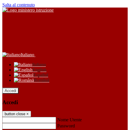
Salta al contenuto
Italiano
Italiano
English
Español
Română
Accedi
Accedi
button close
×
Nome Utente
Password