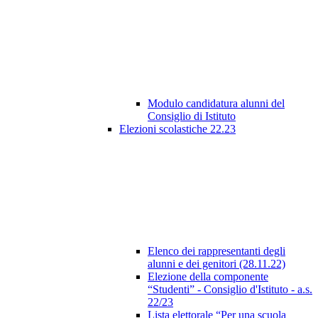
Modulo candidatura alunni del
Consiglio di Istituto
Elezioni scolastiche 22.23
Elenco dei rappresentanti degli
alunni e dei genitori (28.11.22)
Elezione della componente
“Studenti” - Consiglio d'Istituto - a.s.
22/23
Lista elettorale “Per una scuola