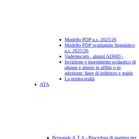
Modello PDP a.s. 2025/26
Modello PDP svantaggio linguistico
a.s. 2025/26
Vademecum - alunni ADHD -
Iscrizione e inserimento scolastico di
alunne e alunni in affido o in
adozione: linee di indirizzo e guida
La nostra realtà
ATA
Personale A.T.A.–Procedura di nomina per