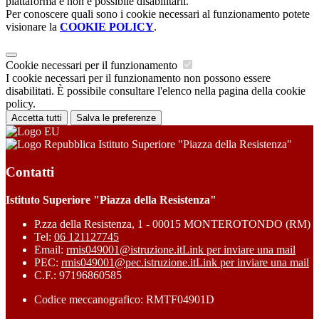
piattaforma e non è possibile disabilitarli.
Per conoscere quali sono i cookie necessari al funzionamento potete
visionare la
COOKIE POLICY
.
Cookie necessari per il funzionamento
I cookie necessari per il funzionamento non possono essere
disabilitati. È possibile consultare l'elenco nella pagina della cookie
policy.
Accetta tutti
Salva le preferenze
Istituto Superiore "Piazza della Resistenza"
Contatti
Istituto Superiore "Piazza della Resistenza"
P.zza della Resistenza, 1 - 00015 MONTEROTONDO (RM)
Tel:
06 121127745
Email:
rmis049001@istruzione.it
Link per inviare una mail
PEC:
rmis049001@pec.istruzione.it
Link per inviare una mail
C.F.: 97196860585
Codice meccanografico: RMTF04901D