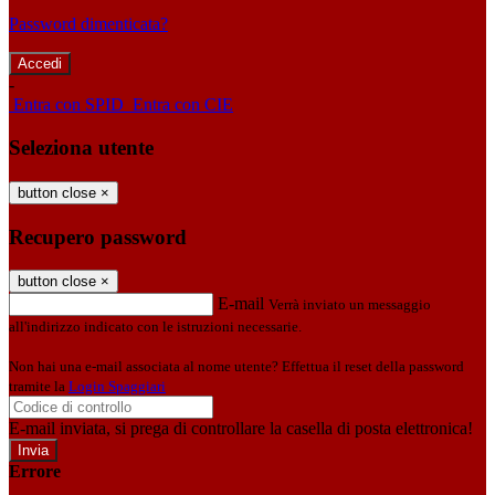
Password dimenticata?
-
Entra con SPID
Entra con CIE
Seleziona utente
button close
×
Recupero password
button close
×
E-mail
Verrà inviato un messaggio
all'indirizzo indicato con le istruzioni necessarie.
Non hai una e-mail associata al nome utente? Effettua il reset della password
tramite la
Login Spaggiari
E-mail inviata, si prega di controllare la casella di posta elettronica!
Errore