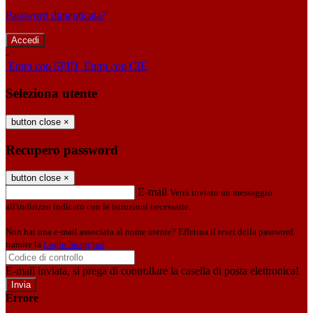
Password dimenticata?
-
Entra con SPID
Entra con CIE
Seleziona utente
button close
×
Recupero password
button close
×
E-mail
Verrà inviato un messaggio
all'indirizzo indicato con le istruzioni necessarie.
Non hai una e-mail associata al nome utente? Effettua il reset della password
tramite la
Login Spaggiari
E-mail inviata, si prega di controllare la casella di posta elettronica!
Errore