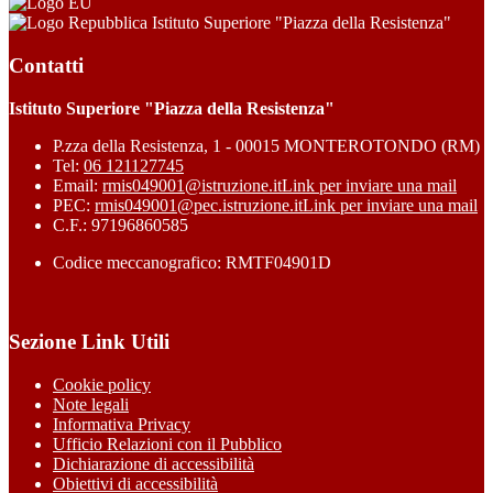
Istituto Superiore "Piazza della Resistenza"
Contatti
Istituto Superiore "Piazza della Resistenza"
P.zza della Resistenza, 1 - 00015 MONTEROTONDO (RM)
Tel:
06 121127745
Email:
rmis049001@istruzione.it
Link per inviare una mail
PEC:
rmis049001@pec.istruzione.it
Link per inviare una mail
C.F.: 97196860585
Codice meccanografico: RMTF04901D
Sezione Link Utili
Cookie policy
Note legali
Informativa Privacy
Ufficio Relazioni con il Pubblico
Dichiarazione di accessibilità
Obiettivi di accessibilità