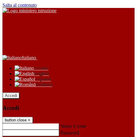
Salta al contenuto
Italiano
Italiano
English
Español
Română
Accedi
Accedi
button close
×
Nome Utente
Password