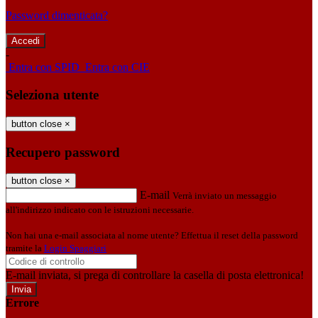
Password dimenticata?
-
Entra con SPID
Entra con CIE
Seleziona utente
button close
×
Recupero password
button close
×
E-mail
Verrà inviato un messaggio
all'indirizzo indicato con le istruzioni necessarie.
Non hai una e-mail associata al nome utente? Effettua il reset della password
tramite la
Login Spaggiari
E-mail inviata, si prega di controllare la casella di posta elettronica!
Errore