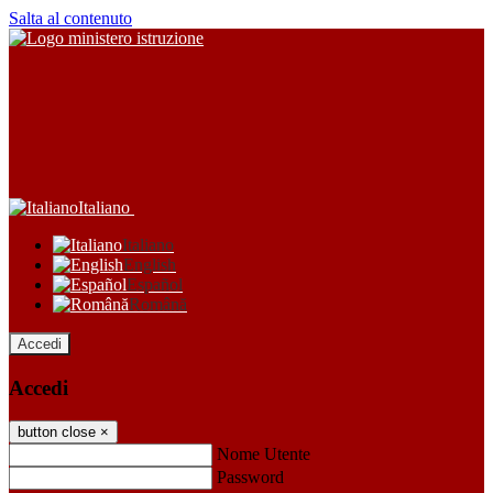
Salta al contenuto
Italiano
Italiano
English
Español
Română
Accedi
Accedi
button close
×
Nome Utente
Password