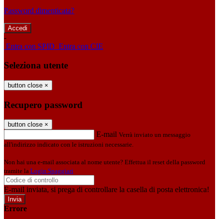
Password dimenticata?
-
Entra con SPID
Entra con CIE
Seleziona utente
button close
×
Recupero password
button close
×
E-mail
Verrà inviato un messaggio
all'indirizzo indicato con le istruzioni necessarie.
Non hai una e-mail associata al nome utente? Effettua il reset della password
tramite la
Login Spaggiari
E-mail inviata, si prega di controllare la casella di posta elettronica!
Errore