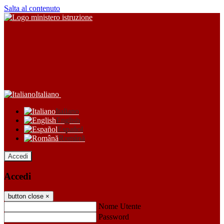
Salta al contenuto
Italiano
Italiano
English
Español
Română
Accedi
Accedi
button close
×
Nome Utente
Password