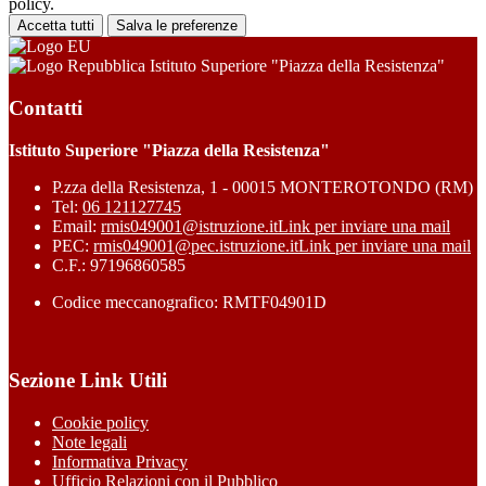
policy.
Accetta tutti
Salva le preferenze
Istituto Superiore "Piazza della Resistenza"
Contatti
Istituto Superiore "Piazza della Resistenza"
P.zza della Resistenza, 1 - 00015 MONTEROTONDO (RM)
Tel:
06 121127745
Email:
rmis049001@istruzione.it
Link per inviare una mail
PEC:
rmis049001@pec.istruzione.it
Link per inviare una mail
C.F.: 97196860585
Codice meccanografico: RMTF04901D
Sezione Link Utili
Cookie policy
Note legali
Informativa Privacy
Ufficio Relazioni con il Pubblico